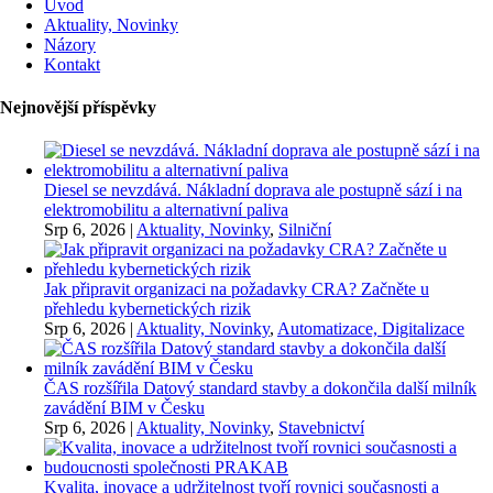
Úvod
Aktuality, Novinky
Názory
Kontakt
Nejnovější příspěvky
Diesel se nevzdává. Nákladní doprava ale postupně sází i na
elektromobilitu a alternativní paliva
Srp 6, 2026
|
Aktuality, Novinky
,
Silniční
Jak připravit organizaci na požadavky CRA? Začněte u
přehledu kybernetických rizik
Srp 6, 2026
|
Aktuality, Novinky
,
Automatizace, Digitalizace
ČAS rozšířila Datový standard stavby a dokončila další milník
zavádění BIM v Česku
Srp 6, 2026
|
Aktuality, Novinky
,
Stavebnictví
Kvalita, inovace a udržitelnost tvoří rovnici současnosti a