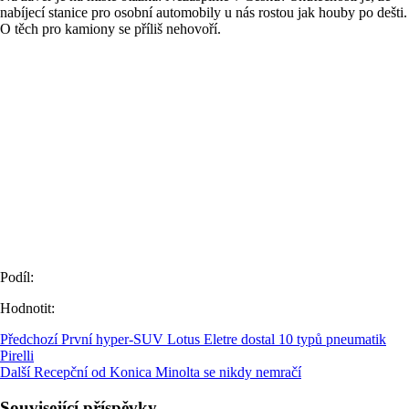
nabíjecí stanice pro osobní automobily u nás rostou jak houby po dešti.
O těch pro kamiony se příliš nehovoří.
Podíl:
Hodnotit:
Předchozí
První hyper-SUV Lotus Eletre dostal 10 typů pneumatik
Pirelli
Další
Recepční od Konica Minolta se nikdy nemračí
Související příspěvky