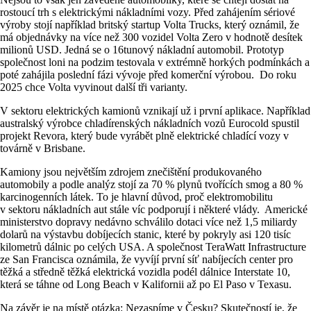
rostoucí trh s elektrickými nákladními vozy. Před zahájením sériové
výroby stojí například britský startup Volta Trucks, který oznámil, že
má objednávky na více než 300 vozidel Volta Zero v hodnotě desítek
milionů USD. Jedná se o 16tunový nákladní automobil. Prototyp
společnost loni na podzim testovala v extrémně horkých podmínkách a
poté zahájila poslední fázi vývoje před komerční výrobou. Do roku
2025 chce Volta vyvinout další tři varianty.
V sektoru elektrických kamionů vznikají už i první aplikace. Například
australský výrobce chladírenských nákladních vozů Eurocold spustil
projekt Revora, který bude vyrábět plně elektrické chladící vozy v
továrně v Brisbane.
Kamiony jsou největším zdrojem znečištění produkovaného
automobily a podle analýz stojí za 70 % plynů tvořících smog a 80 %
karcinogenních látek. To je hlavní důvod, proč elektromobilitu
v sektoru nákladních aut stále víc podporují i některé vlády. Americké
ministerstvo dopravy nedávno schválilo dotaci více než 1,5 miliardy
dolarů na výstavbu dobíjecích stanic, které by pokryly asi 120 tisíc
kilometrů dálnic po celých USA. A společnost TeraWatt Infrastructure
ze San Francisca oznámila, že vyvíjí první síť nabíjecích center pro
těžká a středně těžká elektrická vozidla podél dálnice Interstate 10,
která se táhne od Long Beach v Kalifornii až po El Paso v Texasu.
Na závěr je na místě otázka: Nezaspíme v Česku? Skutečností je, že