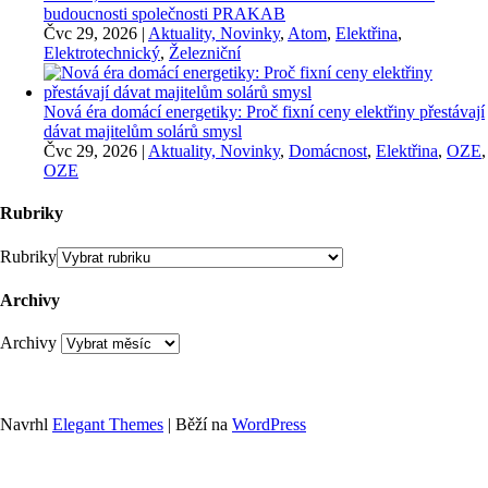
budoucnosti společnosti PRAKAB
Čvc 29, 2026
|
Aktuality, Novinky
,
Atom
,
Elektřina
,
Elektrotechnický
,
Železniční
Nová éra domácí energetiky: Proč fixní ceny elektřiny přestávají
dávat majitelům solárů smysl
Čvc 29, 2026
|
Aktuality, Novinky
,
Domácnost
,
Elektřina
,
OZE
,
OZE
Rubriky
Rubriky
Archivy
Archivy
Navrhl
Elegant Themes
| Běží na
WordPress