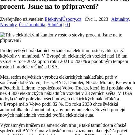
procent. Jsme na to připraveni?
Zveřejněno uživatelem
EfektivníÚspory.cz
|
Čvc 1, 2023
|
Aktuality,
Novinky
,
Čistá mobilita
,
Silniční
|
0
|
Prodej velkých nákladních vozidel na elektřinu roste rychleji, než
kdykoliv v minulosti. V Evropě trh elektrických vozidel nad 16 tun
vzrostl v roce 2022 oproti roku 2021 o 200 % a podobným tempem
rostou i prodeje v Číně a USA.
Mezi sedm největších výrobců elektrických náklaďáků patří v
současné době Volvo, Tesla, BYD, Daimler, Nikola Motors, Kenworth
a Peterbilt. Lídrem je společnost Volvo Trucks, která loni prodala více
než 4 300 elektrických nákladních vozidel v 38 zemích světa. V USA
to byla téměř polovina všech nových elektrických náklaďáků a
v Evropě mělo Volvo podíl 32 %. Do roku 2030 chce švédská
automobilka dosáhnout toho, aby polovinu celosvětových prodejů
nových nákladních vozidel tvořila elektrická auta.
Významným hráčem na americkém trhu je také tamní dcera čínské
společnosti BYD. Čína v loňském roce zaznamenala největší počet