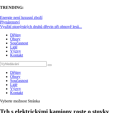
TRENDING:
Energie není luxusní zboží
Plynárenství
Využití pionýrských druhů dřevin při obnově lesů...
Dějiny
Obory
Současnost
Lidé
Výzvy
Kontakt
Dějiny
Obory
Současnost
Lidé
Výzvy
Kontakt
Vyberte možnost Stránka
Trh s elektrickými kamiony roste o stovky