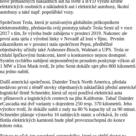
nově přihlášených nákladních aut na světě a BYD vyrábí kromě
elektrických osobních a nákladních aut i elektrické autobusy, školní
autobusy a také např. popelářské vozy.
Společnost Tesla, která je uznávaným globálním průkopníkem
elektromobility, představila svůj prototyp tahače Tesla Semi už v roce
2017 s tím, že výroba bude zahájena v prosinci 2019. Nakonec ale
první auta sjela z výrobní linky v Nevadě až loni v říjnu. Prvním
zákazníkem se v prosinci stala společnost Pepsi, předběžné
objednávky učinily také Anheuser-Busch, Walmart a UPS. Tesla se
chlubí špičkovými funkcemi, které u konkurence nejsou dostupné.
Systém rychlého nabíjení stejnosměrným proudem poskytuje výkon až
1 MW a Elon Musk tvrdí, že jeho Semi dokáže ujet přes 800 kilometrů
na jedno nabití.
Další americká společnost, Daimler Truck North America, předala
nedávno první z téměř stovky objednaných náklaďáků přední americké
logistické firmě Schneider, která už nyní používá elektrická auta
v přístavech a logistických centrech na jihu Kalifornie. Tahač Daimler
eCascadia má dvě varianty s dojezdem 250 resp. 370 kilometrů. Jeho
výrobce tvrdí, že dokáže nabít z nuly na 80 % kapacity už za 90 minut.
Schneider plánuje výstavbu 16 nabíjecích stanic a očekává, že celá
flotila elektrických kamionů bude plně provozuschopná do konce
tohoto roku.
Nejsou to však jen zavedené automobilky, které se chtějí dostat na