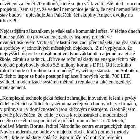
osvětlení za téměř 70 milionů, které se jim však vrátí ještě před koncem
projektu. Jsem si jist, že vedení nemocnice je rádo, že nyní nemusí řešit
stav budov,“ upřesňuje Jan Palaščák, šéf skupiny Amper, dvojky na
trhu EPC.
Nejčastějším zákazníkem je však stále komunální sféra. V těchto dnech
bude spuštěn do provozu energeticky úsporný projekt ve
dvanáctitisícovém Vrchlabí. Vlastní realizaci předcházela analýza stavu
a spotřeby v jednotlivých městských objektech. Z ní vyplynulo, že
nejvyšších úspor lze dosáhnout ve dvou základních a jedné mateřské
škole, zámku a radnici. „Dříve se roční náklady na energie těchto pěti
objektů pohybovaly okolo 5,5 miliony korun s DPH. Od letošního
roku to bude o 1 milion korun méně,“ vysvětluje starosta Jan Sobotka.
Z těchto úspor se bude postupně splácet 8 nových kotlů, 700 LED
svítidel, modernizace systému měření a regulace a také energetický
management.
„Komplexní technologická řešení zahrnující inovativní řešení s prvky
čidel, měřicích a řídicích systémů na veřejných budovách, ve firmách,
v průmyslu i v domácnostech jsou klíčovým nástrojem. Osobně jsem
pevně přesvědčen, že tohle je cesta k rekonstrukci a modernizaci
celého českého hospodářství v příštích minimálně 15-20 letech,“
dodává Martin Boruta, ředitel Národního centra energetických úspor.
Navíc modernizace budov v majetku obcí a krajů pomocí metody
EPC, kde se náklady splácí z úspor může být dobrým řešením