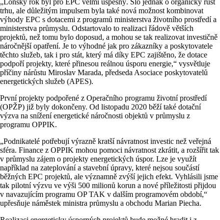
„Loňský rok byl pro EPC velmi úspěšný. Šlo jednak o organický růst
trhu, ale důležitým impulsem byla také nová možnost kombinovat
výhody EPC s dotacemi z programů ministerstva životního prostředí a
ministerstva průmyslu. Odstartovalo to realizaci řádově větších
projektů, než tomu bylo doposud, a mohou se tak realizovat investičně
náročnější opatření. Je to výhodné jak pro zákazníky a poskytovatele
těchto služeb, tak i pro stát, který má díky EPC zajištěno, že dotace
podpoří projekty, které přinesou reálnou úsporu energie,“ vysvětluje
příčiny nárůstu Miroslav Marada, předseda Asociace poskytovatelů
energetických služeb (APES).
První projekty podpořené z Operačního programu životní prostředí
(OPŽP) již byly dokončeny. Od listopadu 2020 běží také dotační
výzva na snížení energetické náročnosti objektů v průmyslu z
programu OPPIK.
„Podnikatelé potřebují výrazně kratší návratnost investic než veřejná
sféra. Finance z OPPIK mohou pomoci návratnost zkrátit, a rozšířit tak
v průmyslu zájem o projekty energetických úspor. Lze je využít
například na zateplování a stavební úpravy, které nejsou součástí
běžných EPC projektů, ale významně zvýší jejich efekt. Vyhlásili jsme
tak pilotní výzvu ve výši 500 milionů korun a nové příležitosti přijdou
v navazujícím programu OP TAK v dalším programovém období,“
upřesňuje náměstek ministra průmyslu a obchodu Marian Piecha.
Realizaci energeticky úsporných projektů bude možné hradit i z