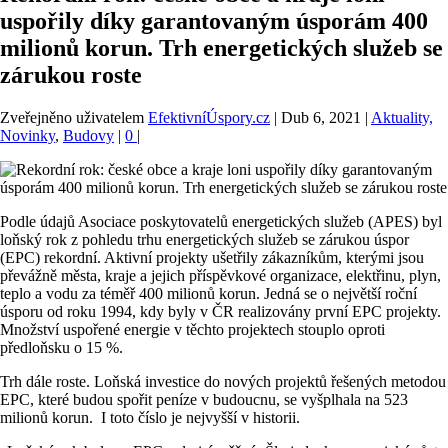
uspořily díky garantovaným úsporám 400
milionů korun. Trh energetických služeb se
zárukou roste
Zveřejněno uživatelem
EfektivníÚspory.cz
|
Dub 6, 2021
|
Aktuality,
Novinky
,
Budovy
|
0
|
Podle údajů Asociace poskytovatelů energetických služeb (APES) byl
loňský rok z pohledu trhu energetických služeb se zárukou úspor
(EPC) rekordní. Aktivní projekty ušetřily zákazníkům, kterými jsou
převážně města, kraje a jejich příspěvkové organizace, elektřinu, plyn,
teplo a vodu za téměř 400 milionů korun. Jedná se o největší roční
úsporu od roku 1994, kdy byly v ČR realizovány první EPC projekty.
Množství uspořené energie v těchto projektech stouplo oproti
předloňsku o 15 %.
Trh dále roste. Loňská investice do nových projektů řešených metodou
EPC, které budou spořit peníze v budoucnu, se vyšplhala na 523
milionů korun. I toto číslo je nejvyšší v historii.