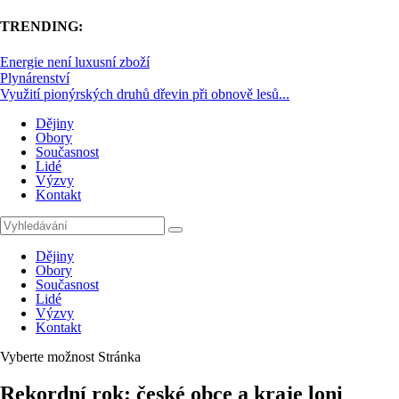
TRENDING:
Energie není luxusní zboží
Plynárenství
Využití pionýrských druhů dřevin při obnově lesů...
Dějiny
Obory
Současnost
Lidé
Výzvy
Kontakt
Dějiny
Obory
Současnost
Lidé
Výzvy
Kontakt
Vyberte možnost Stránka
Rekordní rok: české obce a kraje loni