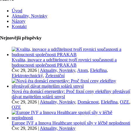
Úvod
Aktuality, Novinky
Názory
Kontakt
Nejnovější příspěvky
Kvalita, inovace a udržitelnost tvoří rovnici současnosti a
budoucnosti společnosti PRAKAB
Čvc 29, 2026
|
Aktuality, Novinky
,
Atom
,
Elektřina
,
Elektrotechnický
,
Železniční
Nová éra domácí energetiky: Proč fixní ceny elektřiny přestávají
dávat majitelům solárů smysl
Čvc 29, 2026
|
Aktuality, Novinky
,
Domácnost
,
Elektřina
,
OZE
,
OZE
Europe IVF a Innova Healthcare spojují síly v léčbě neplodnosti
Čvc 29, 2026
|
Aktuality, Novinky