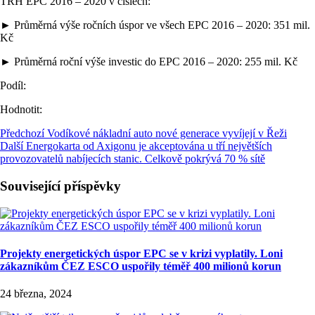
TRH EPC 2016 – 2020 v číslech:
► Průměrná výše ročních úspor ve všech EPC 2016 – 2020: 351 mil.
Kč
► Průměrná roční výše investic do EPC 2016 – 2020: 255 mil. Kč
Podíl:
Hodnotit:
Předchozí
Vodíkové nákladní auto nové generace vyvíjejí v Řeži
Další
Energokarta od Axigonu je akceptována u tří největších
provozovatelů nabíjecích stanic. Celkově pokrývá 70 % sítě
Související příspěvky
Projekty energetických úspor EPC se v krizi vyplatily. Loni
zákazníkům ČEZ ESCO uspořily téměř 400 milionů korun
24 března, 2024