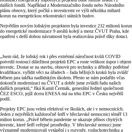
dalších fondů. Například z Modernizačního fondu nebo Národního
plánu obnovy, který počítá s investicemi ve výši několika miliard
korun na energetickou rekonstrukci státních budov.
Největším novým loňským projektem byla investice 232 milionů korun
do energetické modernizace 9 areálů kolejí a menz ČVUT Praha, kde
opatření s delší dobou návratnosti byla realizována právě díky dotaci.
„Jsem rád, že loňský rok i přes extrémní náročnost kvůli COVID
potvrdil rostoucí důležitost projektů EPC a roste velikost úspor i objem
investic. Dostat se na stavbu, obnovit pro techniky a dělníky potřebné
kvalifikace, vyřídit věci na úřadech – řada běžných kroků byla zvlášť
během jara takřka nadlidským úkolem. Přesto se nám podařilo včas
dokončit modernizaci na ČVUT a dobře jsme zvládli řadu našich
dalších projektů,“ říká Kamil Čermák, generální ředitel společnosti
ČEZ ESCO, jejíž dcera ENESA má na trhu EPC v Česku největší
podíl.
Projekty EPC jsou velmi efektivní ve školách, ale i v nemocnicích.
Jeden z největších každoročně šetří v břeclavské nemocnici téměř 13
milion korun. „Právě během pandemie se ukazuje přínos chytrých
investic, které šetří veřejné prostředky. V břeclavské nemoci jsme
významně modernizovali vytápění i s rozvody, vzduchotechniku a