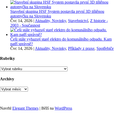
Stavební skupina HSF System postavila první 3D tištěnou
automyčku na Slovensku
Čvc 14, 2026
|
Aktuality, Novinky
,
Stavebnictví
,
Z historie -
2003 - Současnost
Češi stále vyhazují staré elektro do komunálního odpadu. Kam
patří správně?
Čvc 14, 2026
|
Aktuality, Novinky
,
Příklady z praxe
,
Spotřebiče
Rubriky
Rubriky
Archivy
Archivy
Navrhl
Elegant Themes
| Běží na
WordPress