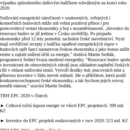
výpadku způsobeného daňovým balíčkem schváleným na konci roku
2020.
Snižování energetické náročnosti v soukromých, veřejných i
komerčních budovách může mít velmi pozitivní přínos i pro
postcovidový restart ekonomiky a boj s nezaměstnaností. „Investice do
renovace budov se již jednou v Česku osvědčily. Po propadu
ekonomiky před 12 lety pomohly zachránit české stavebnictví. Nyní
mají osvědčené recepty z balíčku opatření energetických úspor v
budovách opět šanci nastartovat českou ekonomiku a jako bonus snížit
emise a zajistit snížení účtů za energie,” dodává Martin Sedlák,
programový ředitel Svazu moderní energetiky. “Renovace budov spolu
s investicemi do obnovitelných zdrojů jsou základem naplnění českých
cílů v oblasti snižování emisí. Vytvoří desítky tisíc pracovních míst a
přinesou investice v řádu stovek miliard. Jde o příležitost, která posílí
konkurenceschopnost české ekonomiky, a tak bychom jejich rozvoj
neměli minout,“ uzavírá Martin Sedlák.
TRH EPC 2020 v číslech:
► Celková roční úspora energie ve všech EPC projektech: 399 mil.
Kč
► Investice do EPC projektů realizovaných v roce 2020: 523 mil. Kč