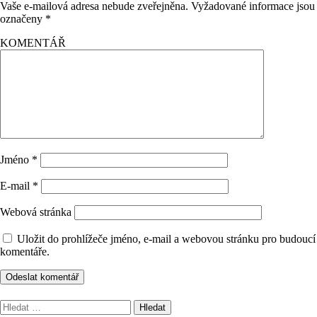
Vaše e-mailová adresa nebude zveřejněna.
Vyžadované informace jsou
označeny
*
KOMENTÁŘ
Jméno
*
E-mail
*
Webová stránka
Uložit do prohlížeče jméno, e-mail a webovou stránku pro budoucí
komentáře.
Vyhledávání