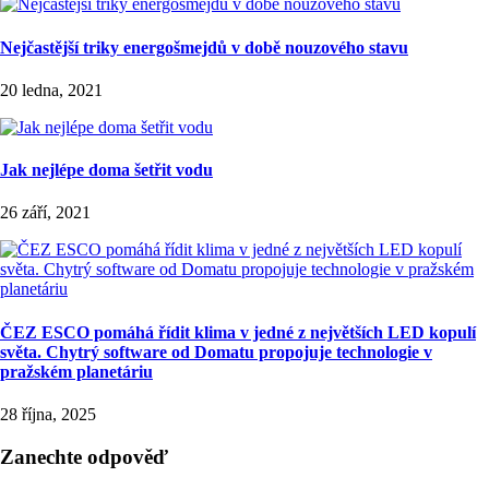
Nejčastější triky energošmejdů v době nouzového stavu
20 ledna, 2021
Jak nejlépe doma šetřit vodu
26 září, 2021
ČEZ ESCO pomáhá řídit klima v jedné z největších LED kopulí
světa. Chytrý software od Domatu propojuje technologie v
pražském planetáriu
28 října, 2025
Zanechte odpověď