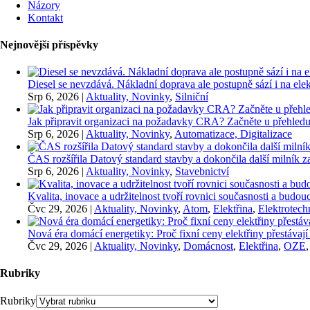
Názory
Kontakt
Nejnovější příspěvky
Diesel se nevzdává. Nákladní doprava ale postupně sází i na elekt
Srp 6, 2026
|
Aktuality, Novinky
,
Silniční
Jak připravit organizaci na požadavky CRA? Začněte u přehledu
Srp 6, 2026
|
Aktuality, Novinky
,
Automatizace, Digitalizace
ČAS rozšířila Datový standard stavby a dokončila další milník
Srp 6, 2026
|
Aktuality, Novinky
,
Stavebnictví
Kvalita, inovace a udržitelnost tvoří rovnici současnosti a bu
Čvc 29, 2026
|
Aktuality, Novinky
,
Atom
,
Elektřina
,
Elektrotech
Nová éra domácí energetiky: Proč fixní ceny elektřiny přestávají
Čvc 29, 2026
|
Aktuality, Novinky
,
Domácnost
,
Elektřina
,
OZE
Rubriky
Rubriky