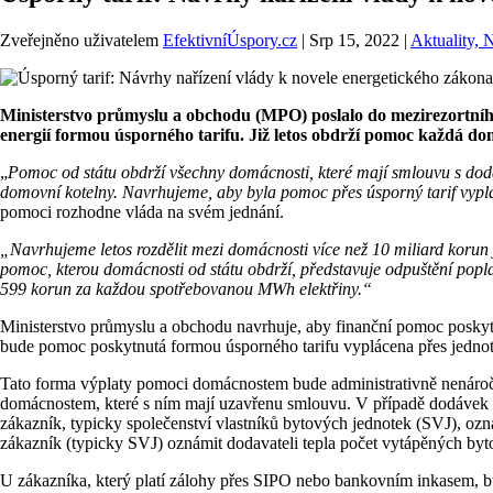
Zveřejněno uživatelem
EfektivníÚspory.cz
|
Srp 15, 2022
|
Aktuality, 
Ministerstvo průmyslu a obchodu (MPO) poslalo do mezirezortníh
energií formou úsporného tarifu. Již letos obdrží pomoc každá d
„
Pomoc od státu obdrží všechny domácnosti, které mají smlouvu s dodavat
domovní kotelny. Navrhujeme, aby byla pomoc přes úsporný tarif vyp
pomoci rozhodne vláda na svém jednání.
„Navrhujeme letos rozdělit mezi domácnosti více než 10 miliard korun 
pomoc, kterou domácnosti od státu obdrží, představuje odpuštění poplat
599 korun za každou spotřebovanou MWh elektřiny.“
Ministerstvo průmyslu a obchodu navrhuje, aby finanční pomoc poskytn
bude pomoc poskytnutá formou úsporného tarifu vyplácena přes jednotli
Tato forma výplaty pomoci domácnostem bude administrativně nenáročn
domácnostem, které s ním mají uzavřenu smlouvu. V případě dodávek el
zákazník, typicky společenství vlastníků bytových jednotek (SVJ), oz
zákazník (typicky SVJ) oznámit dodavateli tepla počet vytápěných byt
U zákazníka, který platí zálohy přes SIPO nebo bankovním inkasem, bu