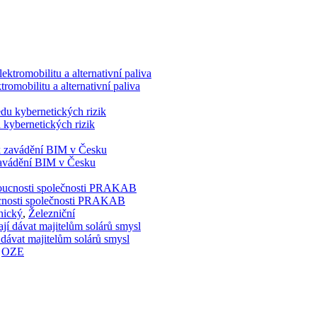
romobilitu a alternativní paliva
 kybernetických rizik
 zavádění BIM v Česku
doucnosti společnosti PRAKAB
nický
,
Železniční
 dávat majitelům solárů smysl
,
OZE