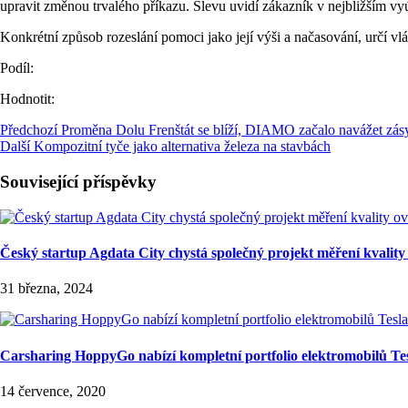
upravit změnou trvalého příkazu. Slevu uvidí zákazník v nejbližším v
Konkrétní způsob rozeslání pomoci jako její výši a načasování, určí 
Podíl:
Hodnotit:
Předchozí
Proměna Dolu Frenštát se blíží, DIAMO začalo navážet zás
Další
Kompozitní tyče jako alternativa železa na stavbách
Související příspěvky
Český startup Agdata City chystá společný projekt měření kvalit
31 března, 2024
Carsharing HoppyGo nabízí kompletní portfolio elektromobilů Te
14 července, 2020