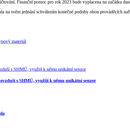
yúčtování. Finanční pomoc pro rok 2023 bude vyplacena na začátku dan
vláda na svém jednání schválením konečné podoby obou prováděcích nař
ypový materiál
y ovzduší s SHMÚ, využijí k němu unikátní senzor
sla