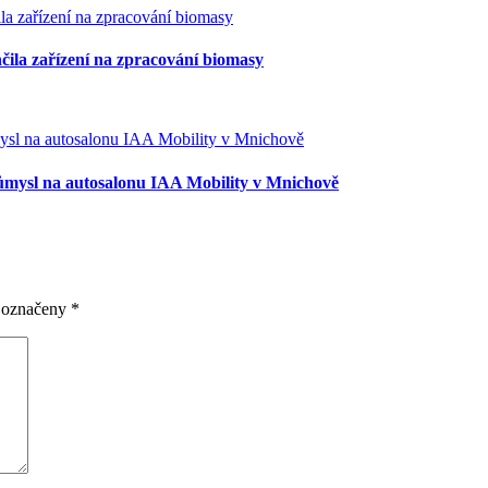
nčila zařízení na zpracování biomasy
růmysl na autosalonu IAA Mobility v Mnichově
u označeny
*