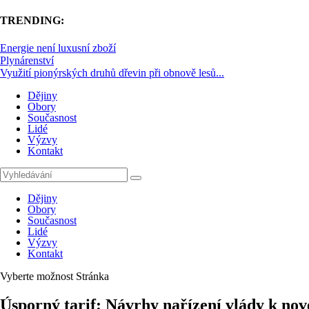
TRENDING:
Energie není luxusní zboží
Plynárenství
Využití pionýrských druhů dřevin při obnově lesů...
Dějiny
Obory
Současnost
Lidé
Výzvy
Kontakt
Dějiny
Obory
Současnost
Lidé
Výzvy
Kontakt
Vyberte možnost Stránka
Úsporný tarif: Návrhy nařízení vlády k no