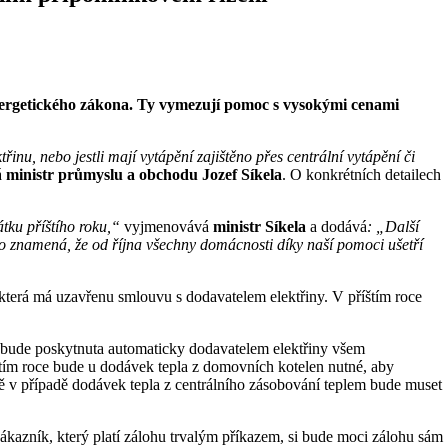
nergetického zákona. Ty vymezují pomoc s vysokými cenami
inu, nebo jestli mají vytápění zajištěno přes centrální vytápění či
á
ministr průmyslu a obchodu Jozef Síkela
. O konkrétních detailech
átku příštího roku,“
vyjmenovává
ministr Síkela
a dodává
: „Další
 To znamená, že od října všechny domácnosti díky naší pomoci ušetří
která má uzavřenu smlouvu s dodavatelem elektřiny. V příštím roce
 bude poskytnuta automaticky dodavatelem elektřiny všem
štím roce bude u dodávek tepla z domovních kotelen nutné, aby
ě v případě dodávek tepla z centrálního zásobování teplem bude muset
kazník, který platí zálohu trvalým příkazem, si bude moci zálohu sám