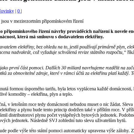
Novinky
|
0
|
o připomínkového řízení návrhy prováděcích nařízení k novele e
omácnost, která má smlouvu s dodavatelem
elektřiny.
elem elektřiny, bez ohledu na to, jestli používají primárně plyn, elektř
lacena nadvakrát, což
vyžaduje schválená revize státního rozpočtu,“
řík
jako první část pomoci. Dalších 30 miliard navrhujeme rozdělit na zač
ků za obnovitelné zdroje, které v rámci účtů za elektřinu platí každý.
utá formou úsporného tarifu, byla letos vyplácena každé domácnosti, 
vé komodity – elektřina, plyn a teplo.
á, v letošním roce tedy domácnosti nebudou muset o nic žádat. Sleva
ektřiny a plynu bude tento princip dodržen také v příštím roce. V pří
námil distributorovi plynu počet vytápěných bytových jednotek. Podobn
ových jednotek. Následně SVJ zohlední tuto slevu uživatelům bytů.
de podle výše této státní pomoci automaticky upravena výše zálohy. Zá