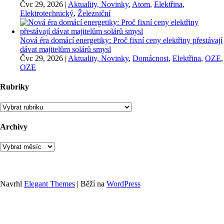
Čvc 29, 2026
|
Aktuality, Novinky
,
Atom
,
Elektřina
,
Elektrotechnický
,
Železniční
Nová éra domácí energetiky: Proč fixní ceny elektřiny přestávají
dávat majitelům solárů smysl
Čvc 29, 2026
|
Aktuality, Novinky
,
Domácnost
,
Elektřina
,
OZE
,
OZE
Rubriky
Rubriky
Archivy
Archivy
Navrhl
Elegant Themes
| Běží na
WordPress