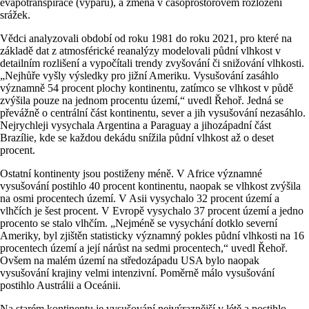
evapotranspirace (výparu), a změna v časoprostorovém rozložení
srážek.
Vědci analyzovali období od roku 1981 do roku 2021, pro které na
základě dat z atmosférické reanalýzy modelovali půdní vlhkost v
detailním rozlišení a vypočítali trendy zvyšování či snižování vlhkosti.
„Nejhůře vyšly výsledky pro jižní Ameriku. Vysušování zasáhlo
významně 54 procent plochy kontinentu, zatímco se vlhkost v půdě
zvýšila pouze na jednom procentu území,“ uvedl Řehoř. Jedná se
převážně o centrální část kontinentu, sever a jih vysušování nezasáhlo.
Nejrychleji vysychala Argentina a Paraguay a jihozápadní část
Brazílie, kde se každou dekádu snížila půdní vlhkost až o deset
procent.
Ostatní kontinenty jsou postiženy méně. V Africe významné
vysušování postihlo 40 procent kontinentu, naopak se vlhkost zvýšila
na osmi procentech území. V Asii vysychalo 32 procent území a
vlhčích je šest procent. V Evropě vysychalo 37 procent území a jedno
procento se stalo vlhčím. „Nejméně se vysychání dotklo severní
Ameriky, byl zjištěn statisticky významný pokles půdní vlhkosti na 16
procentech území a její nárůst na sedmi procentech,“ uvedl Řehoř.
Ovšem na malém území na středozápadu USA bylo naopak
vysušování krajiny velmi intenzivní. Poměrně málo vysušování
postihlo Austrálii a Oceánii.
Na starém kontinentu je vysušování nejvýraznější v létě a postihlo