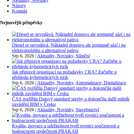
Aktuality, Novinky
Názory
Kontakt
Nejnovější příspěvky
Diesel se nevzdává. Nákladní doprava ale postupně sází i na
elektromobilitu a alternativní paliva
Srp 6, 2026
|
Aktuality, Novinky
,
Silniční
Jak připravit organizaci na požadavky CRA? Začněte u
přehledu kybernetických rizik
Srp 6, 2026
|
Aktuality, Novinky
,
Automatizace, Digitalizace
ČAS rozšířila Datový standard stavby a dokončila další milník
zavádění BIM v Česku
Srp 6, 2026
|
Aktuality, Novinky
,
Stavebnictví
Kvalita, inovace a udržitelnost tvoří rovnici současnosti a
budoucnosti společnosti PRAKAB