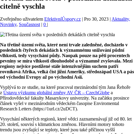
citelně vyschla
Zveřejněno uživatelem
EfektivníÚspory.cz
|
Pro 30, 2023
|
Aktuality,
Novinky
,
Současnost
|
0
|
Na třetině území světa, které není trvale zaledněné, docházelo v
posledních čtyřech dekádách k významnému snižování půdní
vlhkosti, tedy vysychání půdy. Naopak pouze na pěti procentech
pevniny se míra vlhkosti dlouhodobě a významně zvyšovala. Mezi
regiony nejvíce postižené stále intenzivnějším suchem patří
rovníková Afrika, velká číst jižní Ameriky, středozápad USA a pás
od východní Evropy až po východní Asii.
Vyplývá to ze studie, na které pracoval mezinárodní tým Jana Řehoře
z
Ústavu výzkumu globální změny AV ČR – CzechGlobe
a
Přírodovědecké fakulty Masarykovy univerzity. Na začátku prosince
článek vyšel v mezinárodním vědeckém časopise Enviromental
Research Letters (https://1url.cz/2uDCT).
Vysychání některých regionů, které vědci zaznamenávají již od 80. let
20. století, souvisí s klimatickou změnou. Hlavními motory tohoto
trendu jsou zvyšující se teploty, které jsou také příčinou vyšší