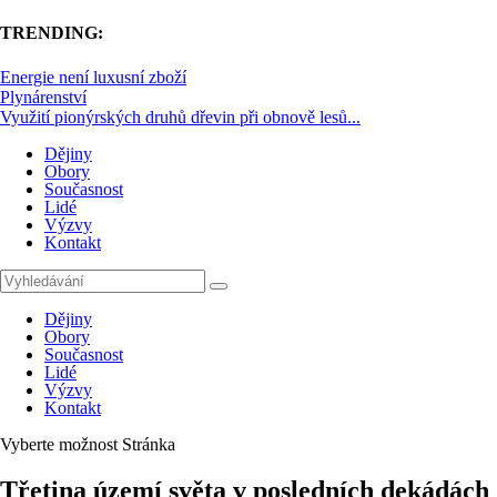
TRENDING:
Energie není luxusní zboží
Plynárenství
Využití pionýrských druhů dřevin při obnově lesů...
Dějiny
Obory
Současnost
Lidé
Výzvy
Kontakt
Dějiny
Obory
Současnost
Lidé
Výzvy
Kontakt
Vyberte možnost Stránka
Třetina území světa v posledních dekádách