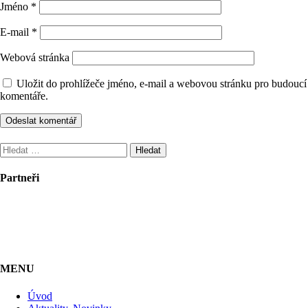
Jméno
*
E-mail
*
Webová stránka
Uložit do prohlížeče jméno, e-mail a webovou stránku pro budoucí
komentáře.
Vyhledávání
Partneři
MENU
Úvod