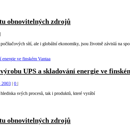
itu obnovitelných zdrojů
|
očítačových sítí, ale i globální ekonomiky, jsou životně závislá na spol
výrobu UPS a skladování energie ve finské
– 2003
|
0
|
 hlediska svých procesů, tak i produktů, které vyrábí
itu obnovitelných zdrojů