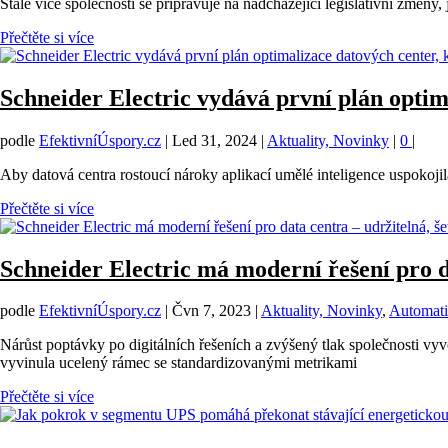
Stále více společností se připravuje na nadcházející legislativní změn
Přečtěte si více
Schneider Electric vydává první plán optima
podle
EfektivníÚspory.cz
|
Led 31, 2024
|
Aktuality, Novinky
|
0
|
Aby datová centra rostoucí nároky aplikací umělé inteligence uspokojil
Přečtěte si více
Schneider Electric má moderní řešení pro da
podle
EfektivníÚspory.cz
|
Čvn 7, 2023
|
Aktuality, Novinky
,
Automatiz
Nárůst poptávky po digitálních řešeních a zvýšený tlak společnosti vyv
vyvinula ucelený rámec se standardizovanými metrikami
Přečtěte si více