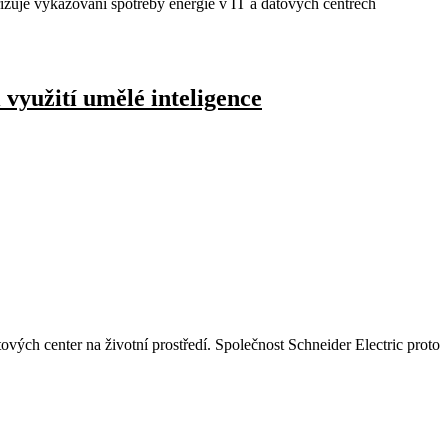
ařizuje vykazování spotřeby energie v IT a datových centrech
 využití umělé inteligence
vých center na životní prostředí. Společnost Schneider Electric proto