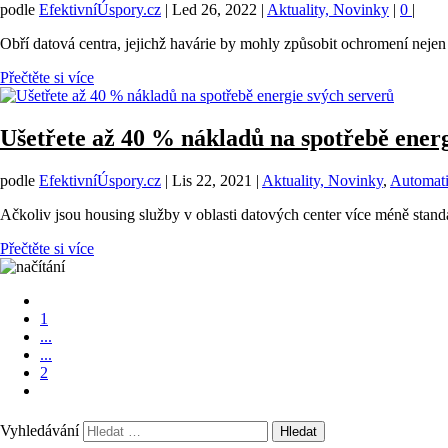
podle
EfektivníÚspory.cz
|
Led 26, 2022
|
Aktuality, Novinky
|
0
|
Obří datová centra, jejichž havárie by mohly způsobit ochromení nejen p
Přečtěte si více
Ušetřete až 40 % nákladů na spotřebě energ
podle
EfektivníÚspory.cz
|
Lis 22, 2021
|
Aktuality, Novinky
,
Automati
Ačkoliv jsou housing služby v oblasti datových center více méně stand
Přečtěte si více
1
...
...
2
Vyhledávání