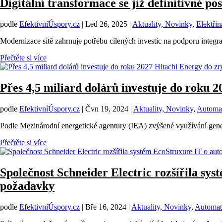
Digitální transformace se již definitivně p
podle
EfektivníÚspory.cz
|
Led 26, 2025
|
Aktuality, Novinky
,
Elektřin
Modernizace sítě zahrnuje potřebu cílených investic na podporu integr
Přečtěte si více
Přes 4,5 miliard dolárů investuje do roku 2
podle
EfektivníÚspory.cz
|
Čvn 19, 2024
|
Aktuality, Novinky
,
Automat
Podle Mezinárodní energetické agentury (IEA) zvýšené využívání genera
Přečtěte si více
Společnost Schneider Electric rozšířila sys
požadavky
podle
EfektivníÚspory.cz
|
Bře 16, 2024
|
Aktuality, Novinky
,
Automati