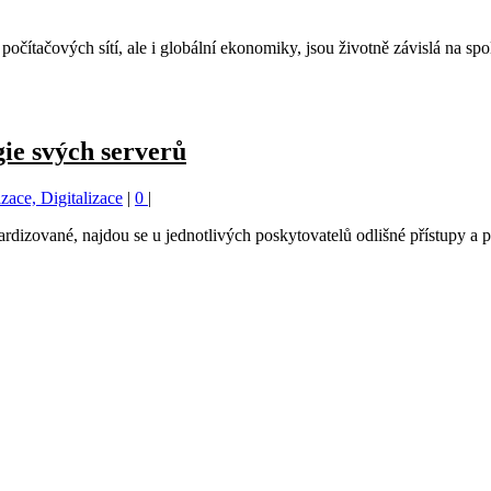
očítačových sítí, ale i globální ekonomiky, jsou životně závislá na spol
ie svých serverů
zace, Digitalizace
|
0
|
ardizované, najdou se u jednotlivých poskytovatelů odlišné přístupy a 