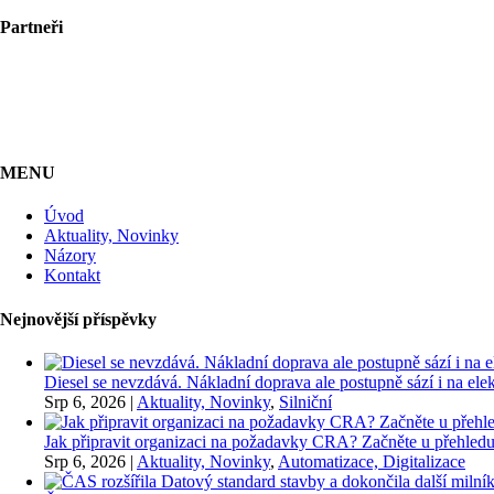
Partneři
MENU
Úvod
Aktuality, Novinky
Názory
Kontakt
Nejnovější příspěvky
Diesel se nevzdává. Nákladní doprava ale postupně sází i na elekt
Srp 6, 2026
|
Aktuality, Novinky
,
Silniční
Jak připravit organizaci na požadavky CRA? Začněte u přehledu
Srp 6, 2026
|
Aktuality, Novinky
,
Automatizace, Digitalizace