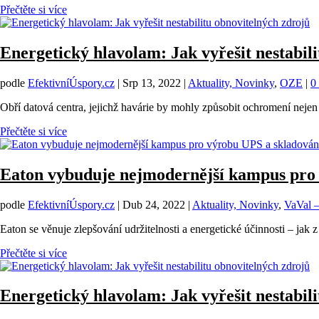
Přečtěte si více
Energetický hlavolam: Jak vyřešit nestabil
podle
EfektivníÚspory.cz
|
Srp 13, 2022
|
Aktuality, Novinky
,
OZE
|
0
Obří datová centra, jejichž havárie by mohly způsobit ochromení nejen p
Přečtěte si více
Eaton vybuduje nejmodernější kampus pro 
podle
EfektivníÚspory.cz
|
Dub 24, 2022
|
Aktuality, Novinky
,
VaVal 
Eaton se věnuje zlepšování udržitelnosti a energetické účinnosti – jak z
Přečtěte si více
Energetický hlavolam: Jak vyřešit nestabil