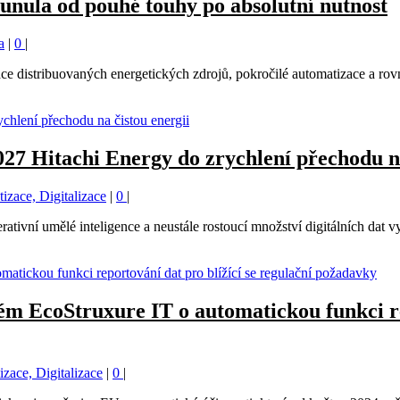
osunula od pouhé touhy po absolutní nutnost
a
|
0
|
ace distribuovaných energetických zdrojů, pokročilé automatizace a rov
027 Hitachi Energy do zrychlení přechodu na
izace, Digitalizace
|
0
|
tivní umělé inteligence a neustále rostoucí množství digitálních dat v
tém EcoStruxure IT o automatickou funkci re
zace, Digitalizace
|
0
|