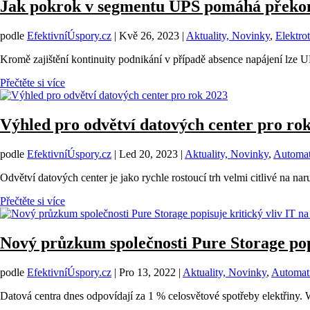
Jak pokrok v segmentu UPS pomáhá překonat
podle
EfektivníÚspory.cz
|
Kvě 26, 2023
|
Aktuality, Novinky
,
Elektro
Kromě zajištění kontinuity podnikání v případě absence napájení lze U
Přečtěte si více
Výhled pro odvětví datových center pro ro
podle
EfektivníÚspory.cz
|
Led 20, 2023
|
Aktuality, Novinky
,
Automati
Odvětví datových center je jako rychle rostoucí trh velmi citlivé na na
Přečtěte si více
Nový průzkum společnosti Pure Storage popisu
podle
EfektivníÚspory.cz
|
Pro 13, 2022
|
Aktuality, Novinky
,
Automati
Datová centra dnes odpovídají za 1 % celosvětové spotřeby elektřiny