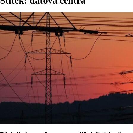
Štítek:
datová centra