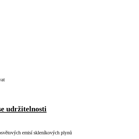
vat
e udržitelnosti
losvětových emisí skleníkových plynů