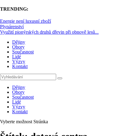
TRENDING:
Energie není luxusní zboží
Plynárenství
Využití pionýrských druhů dřevin při obnově lesů...
Dějiny
Obory
Současnost
Lidé
Výzvy
Kontakt
Dějiny
Obory
Současnost
Lidé
Výzvy
Kontakt
Vyberte možnost Stránka