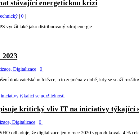
 stávající energetickou krizi
technický
|
0
|
PS využít také jako distribuovaný zdroj energie
k 2023
zace, Digitalizace
|
0
|
rušení dodavatelského řetězce, a to zejména v době, kdy se snaží rozšiřo
je kritický vliv IT na iniciativy týkající s
zace, Digitalizace
|
0
|
. WHO odhaduje, že digitalizace jen v roce 2020 vyprodukovala 4 % ce