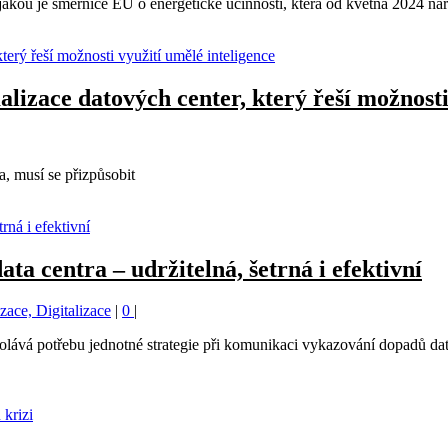
y, jakou je směrnice EU o energetické účinnosti, která od května 2024 n
lizace datových center, který řeší možnosti
a, musí se přizpůsobit
ta centra – udržitelná, šetrná i efektivní
ace, Digitalizace
|
0
|
olává potřebu jednotné strategie při komunikaci vykazování dopadů dato