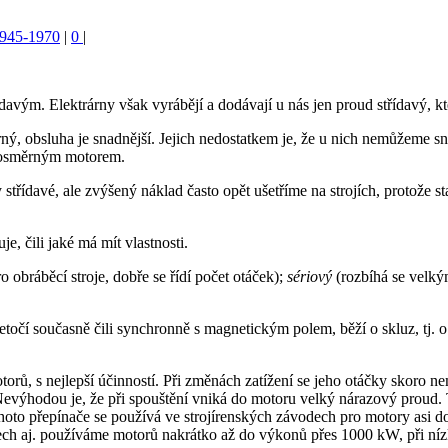
 1945-1970
|
0
|
ým. Elektrárny však vyrábějí a dodávají u nás jen proud střídavý, kt
ý, obsluha je snadnější. Jejich nedostatkem je, že u nich nemůžeme sna
jnosměrným motorem.
y střídavé, ale zvýšený náklad často opět ušetříme na strojích, protože s
e, čili jaké má mít vlastnosti.
o obráběcí stroje, dobře se řídí počet otáček);
sériový
(rozbíhá se velk
 netočí současně čili synchronně s magnetickým polem, běží o skluz, tj
otorů, s nejlepší účinností. Při změnách zatížení se jeho otáčky skoro 
Nevýhodou je, že při spouštění vniká do motoru velký nárazový proud.
ohoto přepínače se používá ve strojírenských závodech pro motory asi
olech aj. používáme motorů nakrátko až do výkonů přes 1000 kW, při níz