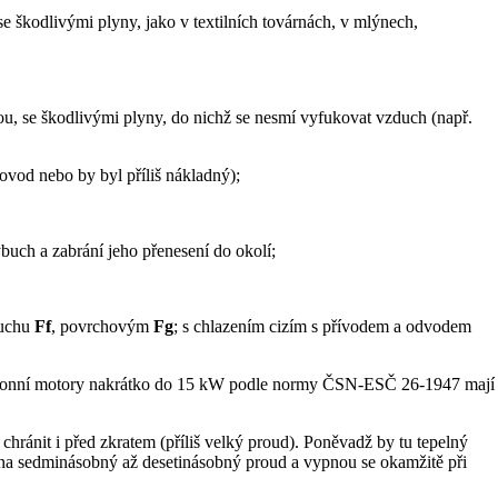
e škodlivými plyny, jako v textilních továrnách, v mlýnech,
vodou, se škodlivými plyny, do nichž se nesmí vyfukovat vzduch (např.
vod nebo by byl příliš nákladný);
buch a zabrání jeho přenesení do okolí;
duchu
Ff
, povrchovým
Fg
; s chlazením cizím s přívodem a odvodem
nchronní motory nakrátko do 15 kW podle normy ČSN-ESČ 26-1947 mají
chránit i před zkratem (příliš velký proud). Poněvadž by tu tepelný
y na sedminásobný až desetinásobný proud a vypnou se okamžitě při