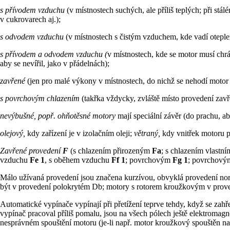
s přívodem vzduchu
(v místnostech suchých, ale příliš teplých; při s
v cukrovarech aj.);
s odvodem vzduchu
(v místnostech s čistým vzduchem, kde vadí oteple
s přívodem a odvodem vzduchu (
v místnostech, kde se motor musí chrán
aby se nevířil, jako v přádelnách);
zavřené
(jen pro malé výkony v místnostech, do nichž se nehodí moto
s povrchovým chlazením
(takřka vždycky, zvláště místo provedení zav
nevýbušné, popř. ohňotěsné motory
mají speciální závěr (do prachu, a
olejový,
kdy zařízení je v izolačním oleji;
větraný,
kdy vnitřek motoru 
Zavřené provedení
F
(s chlazením přirozeným
Fa
; s chlazením vlast
vzduchu
Fe 1
, s oběhem vzduchu
Ff 1
; povrchovým
Fg 1
; povrchový
Málo užívaná provedení jsou značena kurzívou, obvyklá provedení n
být v provedení polokrytém Db; motory s rotorem kroužkovým v prov
Automatické vypínače vypínají při přetížení teprve tehdy, když se zahř
vypínač pracoval příliš pomalu, jsou na všech pólech ještě elektroma
nesprávném spouštění motoru (je-li např. motor kroužkový spouštěn na