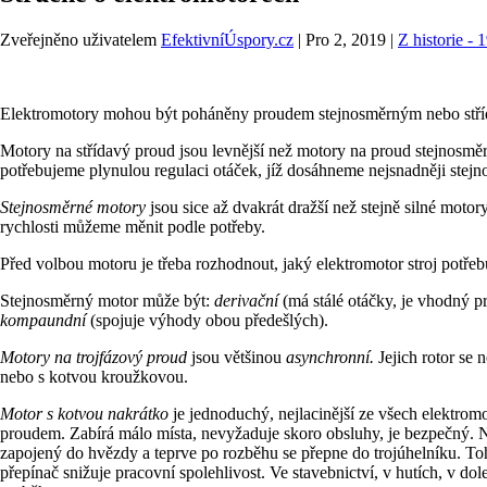
Zveřejněno uživatelem
EfektivníÚspory.cz
|
Pro 2, 2019
|
Z historie -
Elektromotory mohou být poháněny proudem stejnosměrným nebo střídav
Motory na střídavý proud jsou levnější než motory na proud stejnosměrn
potřebujeme plynulou regulaci otáček, jíž dosáhneme nejsnadněji ste
Stejnosměrné motory
jsou sice až dvakrát dražší než stejně silné motor
rychlosti můžeme měnit podle potřeby.
Před volbou motoru je třeba rozhodnout, jaký elektromotor stroj potřebuj
Stejnosměrný motor může být:
derivační
(má stálé otáčky, je vhodný pr
kompaundní
(spojuje výhody obou předešlých).
Motory na trojfázový proud
jsou většinou
asynchronní.
Jejich rotor se
nebo s kotvou kroužkovou.
Motor s kotvou nakrátko
je jednoduchý, nejlacinější ze všech elektrom
proudem. Zabírá málo místa, nevyžaduje skoro obsluhy, je bezpečný. 
zapojený do hvězdy a teprve po rozběhu se přepne do trojúhelníku. T
přepínač snižuje pracovní spolehlivost. Ve stavebnictví, v hutích, v d