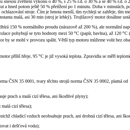
 snesou zvětšení výkonu o 40 %, s 25 % r.d. o 30 % a se 40 % r.d. o 20
 a hned potom ještě 50 % přetížení po 1 minutu. Doba v minutách, po 
a ochlazování stroje. Čím je hmota menší, tím rychleji se zahřeje, tím m
tanta malá, asi 30 min (stroj je lehký). Trojfázový motor dosáhne ustál
dbírá 150 % normálního proudu (nárazově až 200 %), ale normální napět
o
o
izolace pohybují se tyto hodnoty mezi 50
C (papír, bavlna), až 120
C (
r by se mohl v provozu spálit. Větší typ motoru můžeme volit bez obav
o
motor příliš hřeje, 95
C je již vysoká teplota. Zpravidla se měří tepl
í norma ČSN 35 0001, tvary těchto strojů norma ČSN 35 0002, platná od
je prach a malá cizí tělesa, ani škodlivé plyny);
malá cizí tělesa);
 nichž chladicí vzduch neobsahuje prach, ani drobná cizí tělesa, ani ško
tovat i dešťová voda);