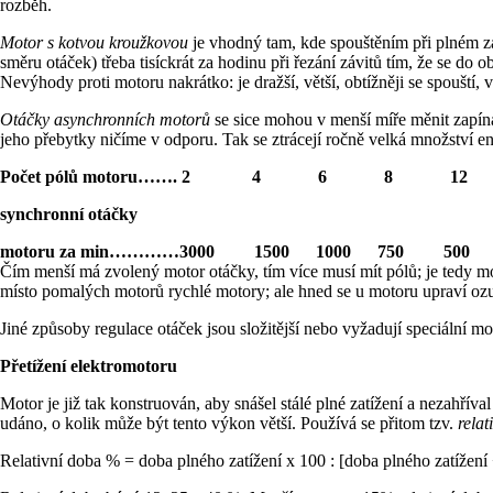
rozběh.
Motor s kotvou kroužkovou
je vhodný tam, kde spouštěním při plném z
směru otáček) třeba tisíckrát za hodinu při řezání závitů tím, že se do
Nevýhody proti motoru nakrátko: je dražší, větší, obtížněji se spouští, 
Otáčky asynchronních motorů
se sice mohou v menší míře měnit zapín
jeho přebytky ničíme v odporu. Tak se ztrácejí ročně velká množství en
Počet pólů motoru……. 2 4 6 8 12
synchronní otáčky
motoru za min…………3000 1500 1000 750 500
Čím menší má zvolený motor otáčky, tím více musí mít pólů; je tedy mo
místo pomalých motorů rychlé motory; ale hned se u motoru upraví ozu
Jiné způsoby regulace otáček jsou složitější nebo vyžadují speciální m
Přetížení elektromotoru
Motor je již tak konstruován, aby snášel stálé plné zatížení a nezahřív
udáno, o kolik může být tento výkon větší. Používá se přitom tzv.
relat
Relativní doba % = doba plného zatížení x 100 : [doba plného zatížení 