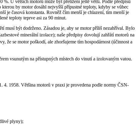
 %. U větších motorů může být přetížení ještě větší. Podle předpisů
kterou by motor dosáhl nejvyšší přípustné teploty, kdyby se vůbec
enší je časová konstanta. Rovněž čím menší je chlazení, tím menší je
ené teploty teprve asi za 90 minut.
í musí být dodrženo. Zásadou je, aby se motor příliš nezahříval. Bylo
azbestové minerální izolace); naše předpisy dovolují zahřátí motorů na
y, že se motor poškodí, ale zhoršujeme tím hospodárnost (účinnost a
oměrem vsunutým na přístupných místech do vinutí a izolovaným vatou.
 1. 4. 1958. Většina motorů v praxi je provedena podle normy ČSN-
dlivé plyny);