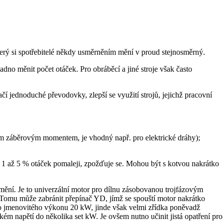
erý si spotřebitelé někdy usměrněním mění v proud stejnosměrný.
dno měnit počet otáček. Pro obráběcí a jiné stroje však často
tačí jednoduché převodovky, zlepší se využití strojů, jejichž pracovní
ým záběrovým momentem, je vhodný např. pro elektrické dráhy);
. o 1 až 5 % otáček pomaleji, zpožďuje se. Mohou být s kotvou nakrátko
nemění. Je to univerzální motor pro dílnu zásobovanou trojfázovým
 Tomu může zabránit přepínač YD, jímž se spouští motor nakrátko
 do jmenovitého výkonu 20 kW, jinde však velmi zřídka poněvadž
kém napětí do několika set kW. Je ovšem nutno učinit jistá opatření pro