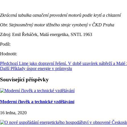
Zkrácená tabulka označení provedení motorů podle krytí a chlazení
Obr. Stejnosměrný motor těžného stroje vyrobený v ČKD Praha
Zdroj: Emil Řeháček, Malá energetika, SNTL 1963
Podíl:
Hodnotit:
Předchozí
Lime jako dopravní řešení. V době uzavírek nábřeží a Malé 
Další
Příklady úspor energie v průmyslu
Související příspěvky
Moderní člověk a technické vzdělávání
16 ledna, 2020