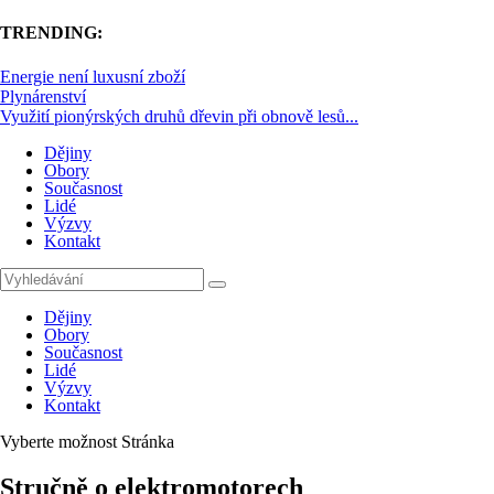
TRENDING:
Energie není luxusní zboží
Plynárenství
Využití pionýrských druhů dřevin při obnově lesů...
Dějiny
Obory
Současnost
Lidé
Výzvy
Kontakt
Dějiny
Obory
Současnost
Lidé
Výzvy
Kontakt
Vyberte možnost Stránka
Stručně o elektromotorech