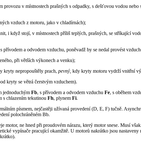
tálém provozu v místnostech prašných s odpadky, s dešťovou vodou nebo s
ných vzduch z motoru, jako v chladírnách);
it, i když stojí, v místnostech příliš teplých, prašných, se stříkající 
r s přívodem a odvodem vzduchu, poněvadž by se nedal provést vzducho
řeného, při větších výkonech a venku);
by kryty nepropouštěly prach,
pevný,
kdy kryty motoru vydrží vnitřní vý
pod kryty se větrá čerstvým vzduchem).
ním jednoduchým
Fb
, s přívodem a odvodem vzduchu
Fe
, s oběhem vz
m s chlazením tekutinou
Fh
, plynem
Fi
.
ormálním písmem, nejčastěji užívaná provedení (D, E, F) tučně. Asy
edení polochráněném Bb.
eje motor, ne hned při proudovém nárazu, který motor snese. Musí však 
gnetické vypínače pracující okamžitě. U motorů nakrátko jsou nastaven
krátko).