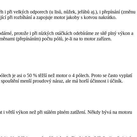
při velkých odporech (u lisů, nůžek, jeřábů aj.), i přepínání (změnu
ající při rozbíhání a zapojuje motor jakoby s kotvou nakrátko.
dárné, protože i při nízkých otáčkách odebíráme ze sítě plný výkon a
měnami (přepínáním) počtu pólů, je-li na to motor zařízen.
ech je asi o 50 % těžší než motor o 4 pólech. Proto se často vyplatí
pouštění menší proudový náraz, ale má horší účinnost i účiník.
ávat i větší výkon než při stálém plném zatížení. Někdy bývá na motoru