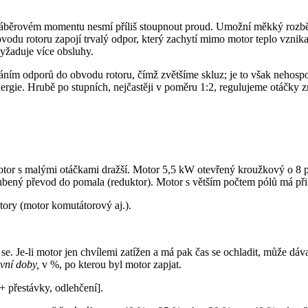
áběrovém momentu nesmí příliš stoupnout proud. Umožní měkký rozběh i 
 obvodu rotoru zapojí trvalý odpor, který zachytí mimo motor teplo vznik
vyžaduje více obsluhy.
áním odporů do obvodu rotoru, čímž zvětšíme skluz; je to však nehospo
ergie. Hrubě po stupních, nejčastěji v poměru 1:2, regulujeme otáčky z
tor s malými otáčkami dražší. Motor 5,5 kW otevřený kroužkový o 8 pól
bený převod do pomala (reduktor). Motor s větším počtem pólů má při s
otory (motor komutátorový aj.).
al se. Je-li motor jen chvílemi zatížen a má pak čas se ochladit, může d
ivní doby,
v %, po kterou byl motor zapjat.
+ přestávky, odlehčení].