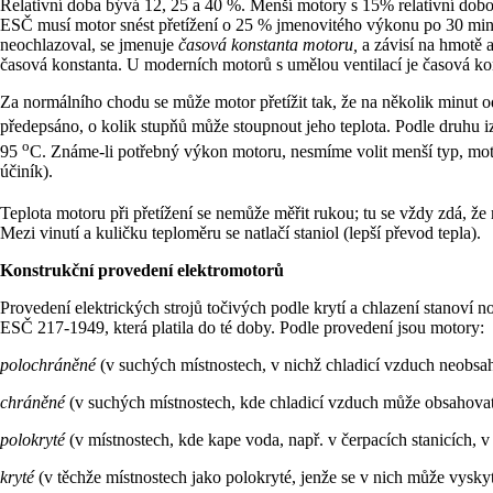
Relativní doba bývá 12, 25 a 40 %. Menší motory s 15% relativní dobou
ESČ musí motor snést přetížení o 25 % jmenovitého výkonu po 30 minut
neochlazoval, se jmenuje
časová konstanta motoru,
a závisí na hmotě 
časová konstanta. U moderních motorů s umělou ventilací je časová kons
Za normálního chodu se může motor přetížit tak, že na několik minut o
předepsáno, o kolik stupňů může stoupnout jeho teplota. Podle druhu 
o
95
C. Známe-li potřebný výkon motoru, nesmíme volit menší typ, moto
účiník).
Teplota motoru při přetížení se nemůže měřit rukou; tu se vždy zdá, že 
Mezi vinutí a kuličku teploměru se natlačí staniol (lepší převod tepla).
Konstrukční provedení elektromotorů
Provedení elektrických strojů točivých podle krytí a chlazení stanov
ESČ 217-1949, která platila do té doby. Podle provedení jsou motory:
polochráněné
(v suchých místnostech, v nichž chladicí vzduch neobsahu
chráněné
(v suchých místnostech, kde chladicí vzduch může obsahovat 
polokryté
(v místnostech, kde kape voda, např. v čerpacích stanicích, v
kryté
(v těchže místnostech jako polokryté, jenže se v nich může vysky