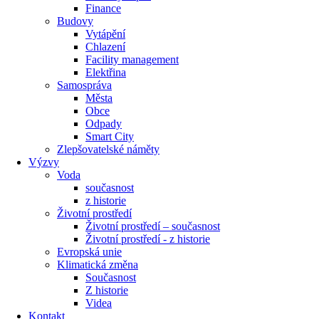
Finance
Budovy
Vytápění
Chlazení
Facility management
Elektřina
Samospráva
Města
Obce
Odpady
Smart City
Zlepšovatelské náměty
Výzvy
Voda
současnost
z historie
Životní prostředí
Životní prostředí – současnost
Životní prostředí ​- z historie
Evropská unie
Klimatická změna
Současnost
Z historie
Videa
Kontakt