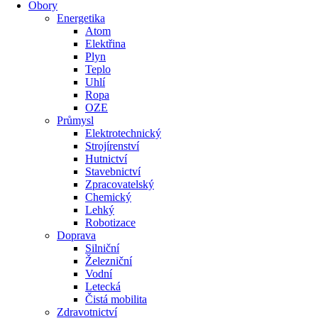
Obory
Energetika
Atom
Elektřina
Plyn
Teplo
Uhlí
Ropa
OZE
Průmysl
Elektrotechnický
Strojírenství
Hutnictví
Stavebnictví
Zpracovatelský
Chemický
Lehký
Robotizace
Doprava
Silniční
Železniční
Vodní
Letecká
Čistá mobilita
Zdravotnictví