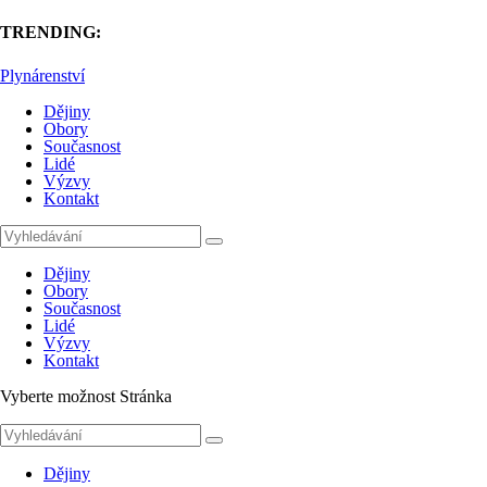
TRENDING:
Plynárenství
Dějiny
Obory
Současnost
Lidé
Výzvy
Kontakt
Dějiny
Obory
Současnost
Lidé
Výzvy
Kontakt
Vyberte možnost Stránka
Dějiny