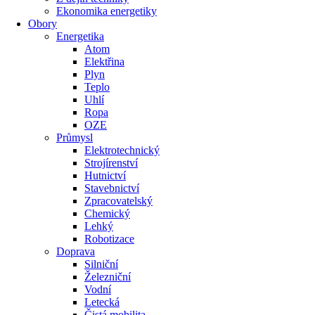
Ekonomika energetiky
Obory
Energetika
Atom
Elektřina
Plyn
Teplo
Uhlí
Ropa
OZE
Průmysl
Elektrotechnický
Strojírenství
Hutnictví
Stavebnictví
Zpracovatelský
Chemický
Lehký
Robotizace
Doprava
Silniční
Železniční
Vodní
Letecká
Čistá mobilita