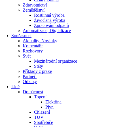
Zdravotnictví
Zemědělství
Rostlinná výroba
Živočišná výroba
Zpracování odpadů
Automatizace, Digitalizace
Současnost
Aktuality, Novinky
Komentáře
Rozhovory
Svět
Mezinárodní organizace
Státy
Příklady z praxe
Partneři
Odkazy
Lidé
Domácnost
Topení
Elektřina
Plyn
Chlazení
TUV
Spotřebiče