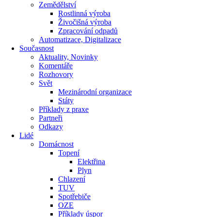
Zemědělství
Rostlinná výroba
Živočišná výroba
Zpracování odpadů
Automatizace, Digitalizace
Současnost
Aktuality, Novinky
Komentáře
Rozhovory
Svět
Mezinárodní organizace
Státy
Příklady z praxe
Partneři
Odkazy
Lidé
Domácnost
Topení
Elektřina
Plyn
Chlazení
TUV
Spotřebiče
OZE
Příklady úspor