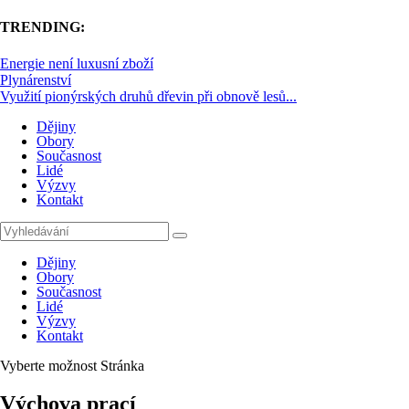
TRENDING:
Energie není luxusní zboží
Plynárenství
Využití pionýrských druhů dřevin při obnově lesů...
Dějiny
Obory
Současnost
Lidé
Výzvy
Kontakt
Dějiny
Obory
Současnost
Lidé
Výzvy
Kontakt
Vyberte možnost Stránka
Výchova prací