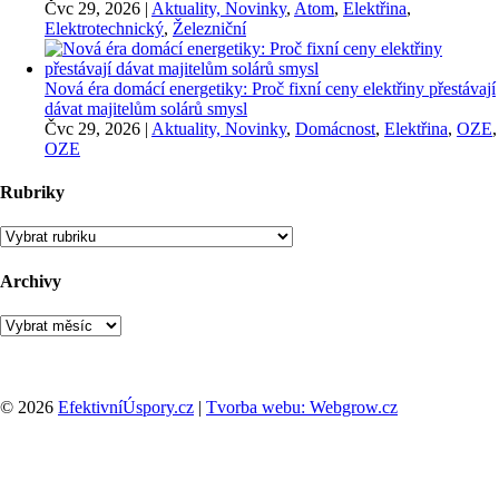
Čvc 29, 2026
|
Aktuality, Novinky
,
Atom
,
Elektřina
,
Elektrotechnický
,
Železniční
Nová éra domácí energetiky: Proč fixní ceny elektřiny přestávají
dávat majitelům solárů smysl
Čvc 29, 2026
|
Aktuality, Novinky
,
Domácnost
,
Elektřina
,
OZE
,
OZE
Rubriky
Rubriky
Archivy
Archivy
© 2026
EfektivníÚspory.cz
|
Tvorba webu: Webgrow.cz