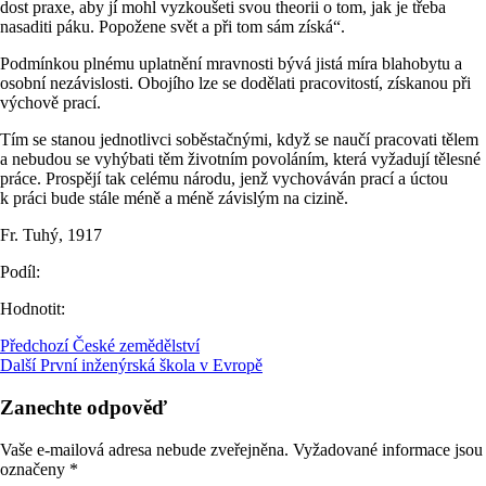
dost praxe, aby jí mohl vyzkoušeti svou theorii o tom, jak je třeba
nasaditi páku. Popožene svět a při tom sám získá“.
Podmínkou plnému uplatnění mravnosti bývá jistá míra blahobytu a
osobní nezávislosti. Obojího lze se dodělati pracovitostí, získanou při
výchově prací.
Tím se stanou jednotlivci soběstačnými, když se naučí pracovati tělem
a nebudou se vyhýbati těm životním povoláním, která vyžadují tělesné
práce. Prospějí tak celému národu, jenž vychováván prací a úctou
k práci bude stále méně a méně závislým na cizině.
Fr. Tuhý, 1917
Podíl:
Hodnotit:
Předchozí
České zemědělství
Další
První inženýrská škola v Evropě
Zanechte odpověď
Vaše e-mailová adresa nebude zveřejněna.
Vyžadované informace jsou
označeny
*