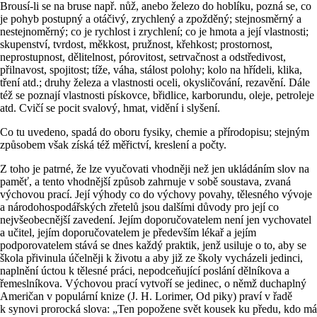
Brousí-li se na bruse např. nůž, anebo železo do hoblíku, pozná se, co
je pohyb postupný a otáčivý, zrychlený a zpožděný; stejnosměrný a
nestejnoměrný; co je rychlost i zrychlení; co je hmota a její vlastnosti;
skupenství, tvrdost, měkkost, pružnost, křehkost; prostornost,
neprostupnost, dělitelnost, pórovitost, setrvačnost a odstředivost,
přilnavost, spojitost; tíže, váha, stálost polohy; kolo na hřídeli, klika,
tření atd.; druhy železa a vlastnosti oceli, okysličování, rezavění. Dále
též se poznají vlastnosti pískovce, břidlice, karborundu, oleje, petroleje
atd. Cvičí se pocit svalový, hmat, vidění i slyšení.
Co tu uvedeno, spadá do oboru fysiky, chemie a přírodopisu; stejným
způsobem však získá též měřictví, kreslení a počty.
Z toho je patrné, že lze vyučovati vhodněji než jen ukládáním slov na
paměť, a tento vhodnější způsob zahrnuje v sobě soustava, zvaná
výchovou prací. Její výhody co do výchovy povahy, tělesného vývoje
a národohospodářských zřetelů jsou dalšími důvody pro její co
nejvšeobecnější zavedení. Jejím doporučovatelem není jen vychovatel
a učitel, jejím doporučovatelem je především lékař a jejím
podporovatelem stává se dnes každý praktik, jenž usiluje o to, aby se
škola přivinula účelněji k životu a aby již ze školy vycházeli jedinci,
naplnění úctou k tělesné práci, nepodceňující poslání dělníkova a
řemeslníkova. Výchovou prací vytvoří se jedinec, o němž duchaplný
Američan v populární knize (J. H. Lorimer, Od piky) praví v řadě
k synovi prorocká slova: „Ten popožene svět kousek ku předu, kdo má