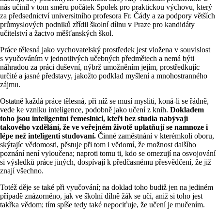
nás učinil v tom směru počátek Spolek pro praktickou výchovu, který
za předsednictví universitního profesora Fr. Čády a za podpory větších
průmyslových podniků zřídil školní dílnu v Praze pro kandidáty
učitelství a žactvo měšťanských škol.
Práce tělesná jako vychovatelský prostředek jest vložena v souvislost
s vyučováním v jednotlivých učebných předmětech a nemá býti
náhradou za práci duševní, nýbrž umožněním jejím, prostředkujíc
určité a jasné představy, jakožto podklad myšlení a mnohostranného
zájmu.
Ostatně každá práce tělesná, při níž se musí mysliti, koná-li se řádně,
vede ke vzniku inteligence, podobně jako učení z knih.
Dokladem
toho jsou inteligentní řemeslníci, kteří bez studia nabývají
takového vzdělání, že ve veřejném životě uplatňují se namnoze i
lépe než inteligenti studovaní.
Činné zaměstnání v kterémkoli oboru,
skýtajíc vědomosti, pěstuje při tom i vědomí, že možnost dalšího
poznání není vyloučena; naproti tomu ti, kdo se omezují na osvojování
si výsledků práce jiných, dospívají k předčasnému přesvědčení, že již
znají všechno.
Totéž děje se také při vyučování; na doklad toho budiž jen na jediném
případě znázorněno, jak ve školní dílně žák se učí, aniž si toho jest
takřka vědom; tím spíše tedy také nepociťuje, že učení je mučením.