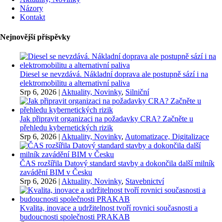
Názory
Kontakt
Nejnovější příspěvky
Diesel se nevzdává. Nákladní doprava ale postupně sází i na
elektromobilitu a alternativní paliva
Srp 6, 2026
|
Aktuality, Novinky
,
Silniční
Jak připravit organizaci na požadavky CRA? Začněte u
přehledu kybernetických rizik
Srp 6, 2026
|
Aktuality, Novinky
,
Automatizace, Digitalizace
ČAS rozšířila Datový standard stavby a dokončila další milník
zavádění BIM v Česku
Srp 6, 2026
|
Aktuality, Novinky
,
Stavebnictví
Kvalita, inovace a udržitelnost tvoří rovnici současnosti a
budoucnosti společnosti PRAKAB