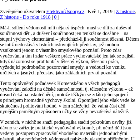
Zveřejněno uživatelem
EfektivníÚspory.cz
|
Kvě 1, 2019
|
Z historie
,
Z historie - Do roku 1918
|
0
|
Má-li sdílení vědomostí míti nějaký úspěch, musí se díti za duševní
součinnosti děti, a duševní součinnost jen tenkrát se dosáhne – na
stupni výchovy elementární – předchází-li jí součinnost tělesná. Dětem
se totiž nedostává vlastních oslovujících představ, jež mohou
vzniknouti jenom z vlastního smyslového poznání. Proto zdar
vyučování a tím i zdar veškeré práce vychovatelské jen tak se zajistí,
když názornost se prohloubí v tělesný výkon, tělesnou práci,
vyžadující podrobného pozorování smysly, a vedoucí ke vzniku
určitých a jasných představ, jako základních prvků poznání.
Tento oprávněný požadavek Komenského a všech pedagogů –
vyučování založiti na dětské samočinnosti, tj. tělesném výkonu – až
dosud čeká na uskutečnění, protože těžkým se zdálo jeho spojení
s principem hromadné výchovy školní. Opomíjení jeho však vede ke
skutečnosti politování hodné, v tom záležející, že valná část dětí
nynějším pamětným způsobem učby se vždy nevzdělává náležitě.
V zemích, v nichž se snaží pedagogika stačiti pokrokům osvěty, již
dávno se zařizuje praktické vyučování výkonné, při němž děti jsou
vedeny postupem zpracování vhodného materiálu jednoduchými
nástroji, aby potřebných vědomostí nabývaly vlastním přičiněním. U