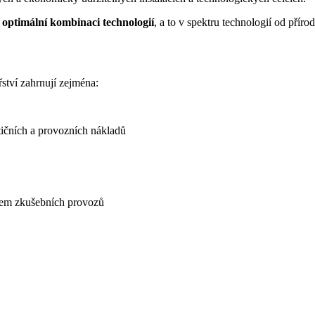
v optimální kombinaci technologií
, a to v spektru technologií od přír
tví zahrnují zejména:
stičních a provozních nákladů
ěhem zkušebních provozů