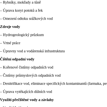
– Rybníky, mokřady a tůně
– Úprava koryt potoků a řek
– Omezení odtoku srážkových vod
Zdroje vody
– Hydrogeologický průzkum
– Vrtné práce
– Úpravny vod a vodárenská infrastruktura
Čištění odpadní vody
– Kořenové čistírny odpadních vod
– Čistírny průmyslových odpadních vod
– Denitrifikace vod, eliminace specifických kontaminantů (farmaka, pest
– Úprava vytékajících důlních vod
Využití přečištěné vody a závlahy