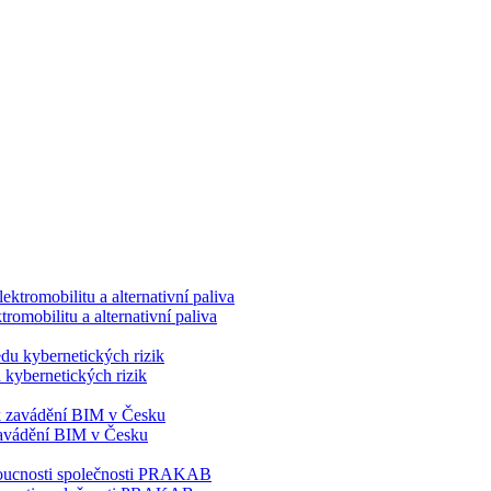
romobilitu a alternativní paliva
 kybernetických rizik
 zavádění BIM v Česku