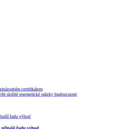
zinárodním certifikátem
it složité energetické otázky budoucnosti
ý přináší řadu výhod