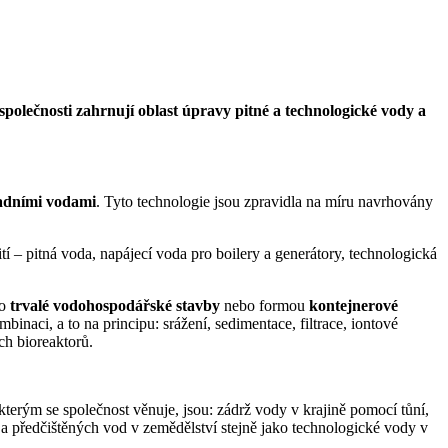
olečnosti zahrnují oblast úpravy pitné a technologické vody a
padními vodami
. Tyto technologie jsou zpravidla na míru navrhovány
í – pitná voda, napájecí voda pro boilery a generátory, technologická
ko
trvalé vodohospodářské stavby
nebo formou
kontejnerové
naci, a to na principu: srážení, sedimentace, filtrace, iontové
ch bioreaktorů.
 kterým se společnost věnuje, jsou: zádrž vody v krajině pomocí tůní,
a předčištěných vod v zemědělství stejně jako technologické vody v