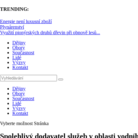
TRENDING:
Energie není luxusní zboží
Plynárenství
Využití pionýrských druhů dřevin při obnově lesů...
Dějiny
Obory
Současnost
Lidé
Výzvy
Kontakt
Dějiny
Obory
Současnost
Lidé
Výzvy
Kontakt
Vyberte možnost Stránka
Spolehlivý dodavatel služeb v oblasti vodní