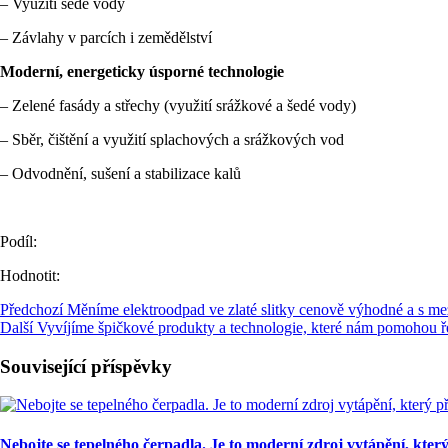
– Využití šedé vody
– Závlahy v parcích i zemědělství
Moderní, energeticky úsporné technologie
– Zelené fasády a střechy (využití srážkové a šedé vody)
– Sběr, čištění a využití splachových a srážkových vod
– Odvodnění, sušení a stabilizace kalů
Podíl:
Hodnotit:
Předchozí
Měníme elektroodpad ve zlaté slitky cenově výhodné a s me
Další
Vyvíjíme špičkové produkty a technologie, které nám pomohou řeš
Související příspěvky
Nebojte se tepelného čerpadla. Je to moderní zdroj vytápění, kter