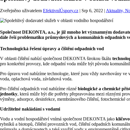
Zveřejněno uživatelem
EfektivníÚspory.cz
|
Srp 6, 2022
|
Aktuality, N
Společnost DEKONTA, a.s., je již mnoho let významným dodavatelem
dále řeší problematiku průmyslových a komunálních odpadních v
Technologická řešení úpravy a čištění odpadních vod
V oblasti čištění nabízí společnost DEKONTA širokou škálu
technolo
pro konkrétní provozy, kde odpadní voda může být původu komunáln
Pro úpravu vod nabízíme technologie, které jsou vždy navrhovány ve vz
voda, oplachová voda, závlahová voda.
Pro čištění odpadních vod nabízíme různé
biologické a chemické pří
jednotky
, která může být dle potřeby přepravována mezi různými provoz
výměny, adsorpce, desinfekce, membránového čištění, fotochemické oxi
Udržitelné nakládání s vodami
Vodu a vodní hospodářství vnímá společnost DEKONTA jako
klíčovo
rybníků a biotopů, čištění provozních vod, čištění odpadních komunál
průmyslu a domácnostech a také využití vody v environmentálně citlivý