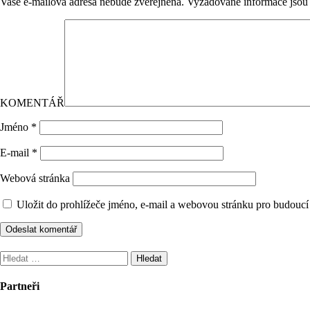
Vaše e-mailová adresa nebude zveřejněna.
Vyžadované informace jso
KOMENTÁŘ
Jméno
*
E-mail
*
Webová stránka
Uložit do prohlížeče jméno, e-mail a webovou stránku pro budoucí
Vyhledávání
Partneři