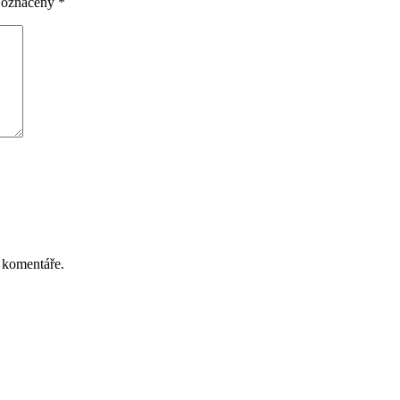
u označeny
*
 komentáře.