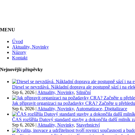
MENU
Úvod
Aktuality, Novinky
Názory
Kontakt
Nejnovější příspěvky
Diesel se nevzdává. Nákladní doprava ale postupně sází i na elekt
Srp 6, 2026
|
Aktuality, Novinky
,
Silniční
Jak připravit organizaci na požadavky CRA? Začněte u přehledu
Srp 6, 2026
|
Aktuality, Novinky
,
Automatizace, Digitalizace
ČAS rozšířila Datový standard stavby a dokončila další milník
Srp 6, 2026
|
Aktuality, Novinky
,
Stavebnictví