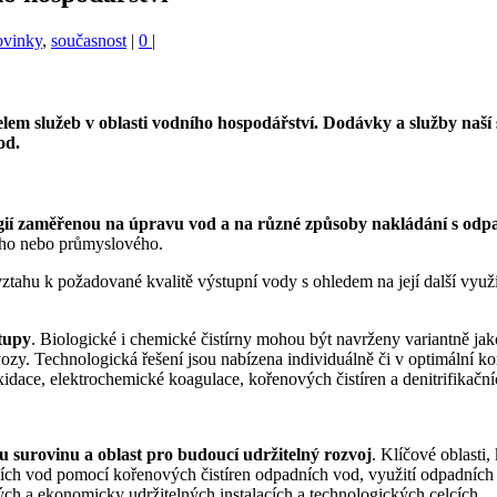
ovinky
,
současnost
|
0
|
 služeb v oblasti vodního hospodářství. Dodávky a služby naší sp
od.
gií zaměřenou na úpravu vod a na různé způsoby nakládání s od
ího nebo průmyslového.
tahu k požadované kvalitě výstupní vody s ohledem na její další využit
stupy
. Biologické i chemické čistírny mohou být navrženy variantně ja
y. Technologická řešení jsou nabízena individuálně či v optimální kombi
dace, elektrochemické koagulace, kořenových čistíren a denitrifikační
u surovinu a oblast pro budoucí udržitelný rozvoj
. Klíčové oblasti,
ních vod pomocí kořenových čistíren odpadních vod, využití odpadních 
ch a ekonomicky udržitelných instalacích a technologických celcích.