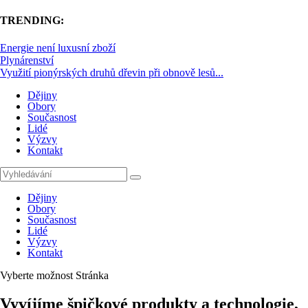
TRENDING:
Energie není luxusní zboží
Plynárenství
Využití pionýrských druhů dřevin při obnově lesů...
Dějiny
Obory
Současnost
Lidé
Výzvy
Kontakt
Dějiny
Obory
Současnost
Lidé
Výzvy
Kontakt
Vyberte možnost Stránka
Vyvíjíme špičkové produkty a technologie,