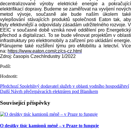
decentralizované výroby elektrické energie a pokračující
elektrifikací dopravy. Budeme se zaměřovat na vyvíjení nových
metod vývoje, současně ale bude naším úkolem také
vylepšování stávajících produktů společnosti Eaton tak, aby
byly efektivnější a odpovídaly zásadám udržitelného rozvoje. V
EEIC v současné době vzniká nové oddělení pro Energetický
přechod a digitalizaci. To se bude věnovat projektům v oblasti
infrastruktury pro elektromobily a zařízení pro ukládání energie.
Plánujeme také rozšíření týmu pro eMobilitu a letectví. Více
na:
https://www.eaton.com/cz/cs-cz.html
Zdroj: časopis CzechIndustry 1/2022
Podíl:
Hodnotit:
Předchozí
Spolehlivý dodavatel služeb v oblasti vodního hospodářství
Další
Návrh přečerpávacích elektráren pod Blaníkem
Související příspěvky
O desítky tisíc kamionů méně – v Praze to funguje