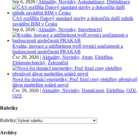
Srp 6, 2026
|
Aktuality, Novinky
,
Automatizace, Digitalizace
ČAS rozšířila Datový standard stavby a dokončila další milník
zavádění BIM v Česku
Srp 6, 2026
|
Aktuality, Novinky
,
Stavebnictví
Kvalita, inovace a udržitelnost tvoří rovnici současnosti a
budoucnosti společnosti PRAKAB
Čvc 29, 2026
|
Aktuality, Novinky
,
Atom
,
Elektřina
,
Elektrotechnický
,
Železniční
Nová éra domácí energetiky: Proč fixní ceny elektřiny přestávají
dávat majitelům solárů smysl
Čvc 29, 2026
|
Aktuality, Novinky
,
Domácnost
,
Elektřina
,
OZE
,
OZE
Rubriky
Rubriky
Archivy