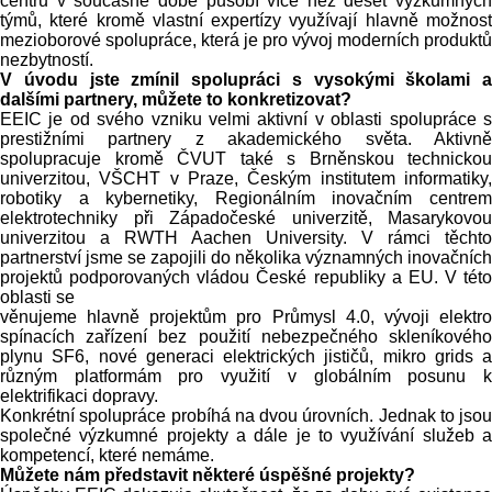
centru v současné době působí více než deset výzkumných
týmů, které kromě vlastní expertízy využívají hlavně možnost
mezioborové spolupráce, která je pro vývoj moderních produktů
nezbytností.
V úvodu jste zmínil spolupráci s vysokými školami a
dalšími partnery, můžete to konkretizovat?
EEIC je od svého vzniku velmi aktivní v oblasti spolupráce s
prestižními partnery z akademického světa. Aktivně
spolupracuje kromě ČVUT také s Brněnskou technickou
univerzitou, VŠCHT v Praze, Českým institutem informatiky,
robotiky a kybernetiky, Regionálním inovačním centrem
elektrotechniky při Západočeské univerzitě, Masarykovou
univerzitou a RWTH Aachen University. V rámci těchto
partnerství jsme se zapojili do několika významných inovačních
projektů podporovaných vládou České republiky a EU. V této
oblasti se
věnujeme hlavně projektům pro Průmysl 4.0, vývoji elektro
spínacích zařízení bez použití nebezpečného skleníkového
plynu SF6, nové generaci elektrických jističů, mikro grids a
různým platformám pro využití v globálním posunu k
elektrifikaci dopravy.
Konkrétní spolupráce probíhá na dvou úrovních. Jednak to jsou
společné výzkumné projekty a dále je to využívání služeb a
kompetencí, které nemáme.
Můžete nám představit některé úspěšné projekty?