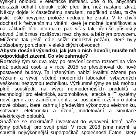
výskytu oblouku v elektrické instalaci. Jde o to, abychom
dokázali odhalit oblouk ještě před tím, než nastane zkrat.
Někdy dojde k částečnému narušení, například drátu, takže
jistič ještě nevypne, protože nedojde ke zkratu. V té chvíli
dochází k frekvenčnímu vlnění, které je možné identifikovat a
na základě této informace pak včas tak přerušit příslušný
obvod. Jistič musí rozlišovat mezi chybou a běžným provozem.
Můžeme tak ještě dále snížit množství požárů, které byly
způsobeny poruchami v elektrických obvodech.
Abyste dosáhli výsledků, jak jste o nich hovořil, musíte mít
odpovídající zázemí. Co vše zahrnuje?
Roztocký tým se dva roky po otevření centra rozrostl na více
než padesát osob a v roce 2015 se přestěhoval do nově
postavené budovy. Ta inženýrům nabízí kvalitní zázemí pro
výzkum a vývoj, včetně moderních laboratoří vybavených
veškerou nezbytnou technikou. Výzkumné týmy se tak mohou
plně soustředit na vývoj nejmodernějších produktů a
technologií pro elektrické, automobilové, letecké a IT systémy
nové generace. Zaměření centra se postupně rozšířilo o další
nové oblasti, které zahrnují především výkonovou elektroniku,
software, elektroniku a řízení, modelování a simulace
elektrických oblouků.
Snažíme se maximálně investovat do vybavení, které naše
týmy potřebují pro svoji práci. V roce 2018 jsme navrhli a
spustili nejvýkonnější superpočítač společnosti Eaton, který