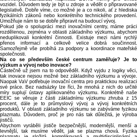
vozidel. Důvodem tedy je být u zdroje a vědět o připravované
legislativě. Dobře víme, co možné je a co nikoli, ať z hlediska
fyzikálních zákonů nebo konkrétního technického provedení.
Umožňuje nám to se dobře připravit na budoucí vývoj.
Pokud jde o spolupráci mezi inovačními centry, máme práci
rozdělenou, zejména v oblasti základního výzkumu, abychom
neduplikovali konkrétní činnosti. Existuje mezi námi rychlý
přenos informací a celkově velice dobrá součinnost.
Samozřejmě vše probíhá za podpory a koordinace mateřské
společnosti.
Na co se především české centrum zaměřuje? Je to
výzkum a vývoj nebo inovace?
Částečně už jsem na to odpověděl. Když vyjdu z logiky věci,
tak inovace nejsou možné bez základního výzkumu a vývoje.
Naopak VaV potřebuje inovační centra pro praktickou realizaci
své práce. Bez nadsázky lze říci, že mnohá z nich do určité
míry suplují ústavy aplikovaného výzkumu. Konkrétně naše
EEIC se věnuje z části základnímu výzkumu zhruba z 15
procent, dále je to průmyslový vývoj a vývoj konkrétních
produktů. V oblasti základního výzkumu se zabýváme fyzikou
plazmatu. Důvodem, proč je pro nás tak důležitá, je výroba
jističů.
Abychom vyráběli jističe bezpečnější, modernější, menší a
levnější, tak musíme vědět, jak se plazma chová. Fyzika
plazmatu je složitá, komplikovaná a multidisciplinární a