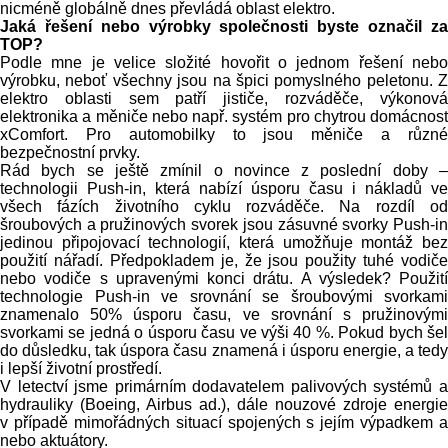
nicméně globálně dnes převládá oblast elektro.
Jaká řešení nebo výrobky společnosti byste označil za
TOP?
Podle mne je velice složité hovořit o jednom řešení nebo
výrobku, neboť všechny jsou na špici pomyslného peletonu. Z
elektro oblasti sem patří jističe, rozváděče, výkonová
elektronika a měniče nebo např. systém pro chytrou domácnost
xComfort. Pro automobilky to jsou měniče a různé
bezpečnostní prvky.
Rád bych se ještě zmínil o novince z poslední doby –
technologii Push-in, která nabízí úsporu času i nákladů ve
všech fázích životního cyklu rozváděče. Na rozdíl od
šroubových a pružinových svorek jsou zásuvné svorky Push-in
jedinou připojovací technologií, která umožňuje montáž bez
použití nářadí. Předpokladem je, že jsou použity tuhé vodiče
nebo vodiče s upravenými konci drátu. A výsledek? Použití
technologie Push-in ve srovnání se šroubovými svorkami
znamenalo 50% úsporu času, ve srovnání s pružinovými
svorkami se jedná o úsporu času ve výši 40 %. Pokud bych šel
do důsledku, tak úspora času znamená i úsporu energie, a tedy
i lepší životní prostředí.
V letectví jsme primárním dodavatelem palivových systémů a
hydrauliky (Boeing, Airbus ad.), dále nouzové zdroje energie
v případě mimořádných situací spojených s jejím výpadkem a
nebo aktuátory.