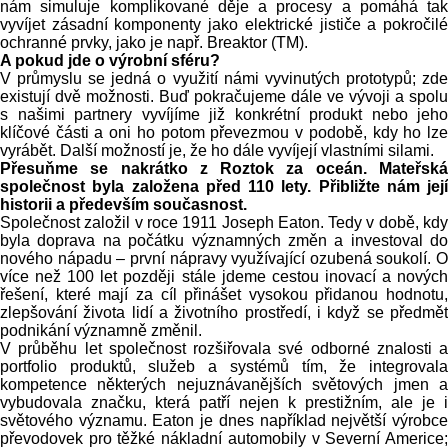
nám simuluje komplikované děje a procesy a pomáhá tak
vyvíjet zásadní komponenty jako elektrické jističe a pokročilé
ochranné prvky, jako je např. Breaktor (TM).
A pokud jde o výrobní sféru?
V průmyslu se jedná o využití námi vyvinutých prototypů; zde
existují dvě možnosti. Buď pokračujeme dále ve vývoji a spolu
s našimi partnery vyvíjíme již konkrétní produkt nebo jeho
klíčové části a oni ho potom převezmou v podobě, kdy ho lze
vyrábět. Další možností je, že ho dále vyvíjejí vlastními silami.
Přesuňme se nakrátko z Roztok za oceán. Mateřská
společnost byla založena před 110 lety. Přibližte nám její
historii a především současnost.
Společnost založil v roce 1911 Joseph Eaton. Tedy v době, kdy
byla doprava na počátku významných změn a investoval do
nového nápadu – první nápravy využívající ozubená soukolí. O
více než 100 let později stále jdeme cestou inovací a nových
řešení, které mají za cíl přinášet vysokou přidanou hodnotu,
zlepšování života lidí a životního prostředí, i když se předmět
podnikání významně změnil.
V průběhu let společnost rozšiřovala své odborné znalosti a
portfolio produktů, služeb a systémů tím, že integrovala
kompetence některých nejuznávanějších světových jmen a
vybudovala značku, která patří nejen k prestižním, ale je i
světového významu. Eaton je dnes například největší výrobce
převodovek pro těžké nákladní automobily v Severní Americe;