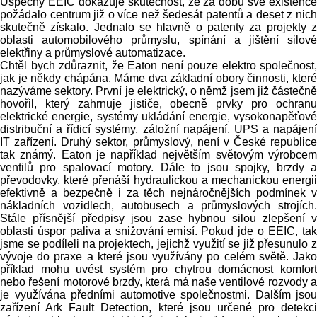
Úspěchy EEIC dokazuje skutečnost, že za dobu své existence
požádalo centrum již o více než šedesát patentů a deset z nich
skutečně získalo. Jednalo se hlavně o patenty za projekty z
oblasti automobilového průmyslu, spínání a jištění silové
elektřiny a průmyslové automatizace.
Chtěl bych zdůraznit, že Eaton není pouze elektro společnost,
jak je někdy chápána. Máme dva základní obory činnosti, které
nazýváme sektory. První je elektrický, o němž jsem již částečně
hovořil, který zahrnuje jističe, obecně prvky pro ochranu
elektrické energie, systémy ukládání energie, vysokonapěťové
distribuční a řídicí systémy, záložní napájení, UPS a napájení
IT zařízení. Druhý sektor, průmyslový, není v České republice
tak známý. Eaton je například největším světovým výrobcem
ventilů pro spalovací motory. Dále to jsou spojky, brzdy a
převodovky, které přenáší hydraulickou a mechanickou energii
efektivně a bezpečně i za těch nejnáročnějších podmínek v
nákladních vozidlech, autobusech a průmyslových strojích.
Stále přísnější předpisy jsou zase hybnou silou zlepšení v
oblasti úspor paliva a snižování emisí. Pokud jde o EEIC, tak
jsme se podíleli na projektech, jejichž využití se již přesunulo z
vývoje do praxe a které jsou využívány po celém světě. Jako
příklad mohu uvést systém pro chytrou domácnost komfort
nebo řešení motorové brzdy, která má naše ventilové rozvody a
je využívána předními automotive společnostmi. Dalším jsou
zařízení Ark Fault Detection, které jsou určené pro detekci