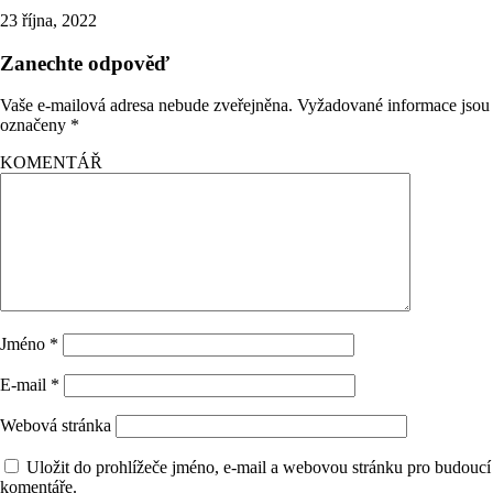
23 října, 2022
Zanechte odpověď
Vaše e-mailová adresa nebude zveřejněna.
Vyžadované informace jsou
označeny
*
KOMENTÁŘ
Jméno
*
E-mail
*
Webová stránka
Uložit do prohlížeče jméno, e-mail a webovou stránku pro budoucí
komentáře.