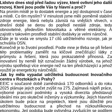
Lidstvo dnes stojí před řadou výzev, které ovlivní jeho další
rozvoj. Které jsou podle Vás ty hlavní a proč?
Na prvním místě je to dostatek energie a její dostupnost v čase
a místě. Co tím myslím? V minulosti jsme měli poměrně stabilní
zdroje energie, která nebyla závislá na vnějších vlivech, v
dnešní době se derou do popředí nestálé zdroje, tedy
obnovitelné, především fotovoltaika a větrné elektrárny. A
zajistit v takovém prostředí stabilní dodávky je velmi náročné.
Dále je to voda ve smyslu 17 cílů udržitelného rozvoje, jak je
schválila OSN.
Konečně je to životní prostředí. Podle mne je třeba se při řešení
této problematiky zaměřit na klíčové znečišťující látky z
průmyslu a řešení, která jsou prokazatelně přínosná. Za
inovativní by neměl být označován žádný výrobek, na jehož
výrobu spotřebuji více energie než na ten předcházející a jehož
využití je energeticky náročnější.
Jak by měla vypadat udržitelná budoucnost Inovačního
centra v Roztokách u Prahy?
EEIC v současné době zaměstnává 170 odborníků a do roku
2025 plánuje jejich počet zvýšit na 275. Zajímavá náplň práce,
výborné pracovní podmínky a vysoká diverzita představují
ideální mix pro skutečné inženýry a výzkumníky. Jejich hlavním
úkolem bude práce na projektech, které jsou důležité pro
udržitelnou budoucnost a přechod na nízkouhlíkovou
ekonomiku. Její podoba bude ovlivněna zvyšujícím se podílem