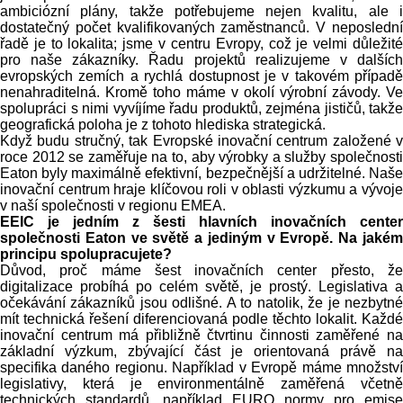
ambiciózní plány, takže potřebujeme nejen kvalitu, ale i
dostatečný počet kvalifikovaných zaměstnanců. V neposlední
řadě je to lokalita; jsme v centru Evropy, což je velmi důležité
pro naše zákazníky. Řadu projektů realizujeme v dalších
evropských zemích a rychlá dostupnost je v takovém případě
nenahraditelná. Kromě toho máme v okolí výrobní závody. Ve
spolupráci s nimi vyvíjíme řadu produktů, zejména jističů, takže
geografická poloha je z tohoto hlediska strategická.
Když budu stručný, tak Evropské inovační centrum založené v
roce 2012 se zaměřuje na to, aby výrobky a služby společnosti
Eaton byly maximálně efektivní, bezpečnější a udržitelné. Naše
inovační centrum hraje klíčovou roli v oblasti výzkumu a vývoje
v naší společnosti v regionu EMEA.
EEIC je jedním z šesti hlavních inovačních center
společnosti Eaton ve světě a jediným v Evropě. Na jakém
principu spolupracujete?
Důvod, proč máme šest inovačních center přesto, že
digitalizace probíhá po celém světě, je prostý. Legislativa a
očekávání zákazníků jsou odlišné. A to natolik, že je nezbytné
mít technická řešení diferenciovaná podle těchto lokalit. Každé
inovační centrum má přibližně čtvrtinu činnosti zaměřené na
základní výzkum, zbývající část je orientovaná právě na
specifika daného regionu. Například v Evropě máme množství
legislativy, která je environmentálně zaměřená včetně
technických standardů, například EURO normy pro emise