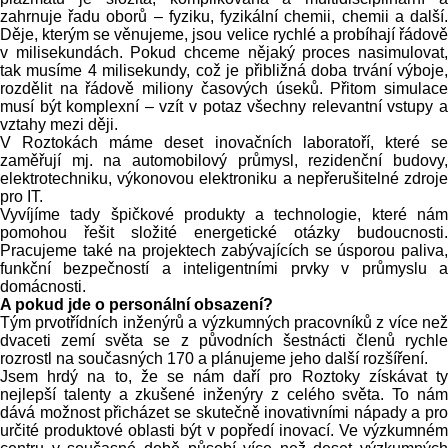
zahrnuje řadu oborů – fyziku, fyzikální chemii, chemii a další.
Děje, kterým se věnujeme, jsou velice rychlé a probíhají řádově
v milisekundách. Pokud chceme nějaký proces nasimulovat,
tak musíme 4 milisekundy, což je přibližná doba trvání výboje,
rozdělit na řádově miliony časových úseků. Přitom simulace
musí být komplexní – vzít v potaz všechny relevantní vstupy a
vztahy mezi ději.
V Roztokách máme deset inovačních laboratoří, které se
zaměřují mj. na automobilový průmysl, rezidenční budovy,
elektrotechniku, výkonovou elektroniku a nepřerušitelné zdroje
pro IT.
Vyvíjíme tady špičkové produkty a technologie, které nám
pomohou řešit složité energetické otázky budoucnosti.
Pracujeme také na projektech zabývajících se úsporou paliva,
funkční bezpečností a inteligentními prvky v průmyslu a
domácnosti.
A pokud jde o personální obsazení?
Tým prvotřídních inženýrů a výzkumných pracovníků z více než
dvaceti zemí světa se z původních šestnácti členů rychle
rozrostl na současných 170 a plánujeme jeho další rozšíření.
Jsem hrdý na to, že se nám daří pro Roztoky získávat ty
nejlepší talenty a zkušené inženýry z celého světa. To nám
dává možnost přicházet se skutečně inovativními nápady a pro
určité produktové oblasti být v popředí inovací. Ve výzkumném