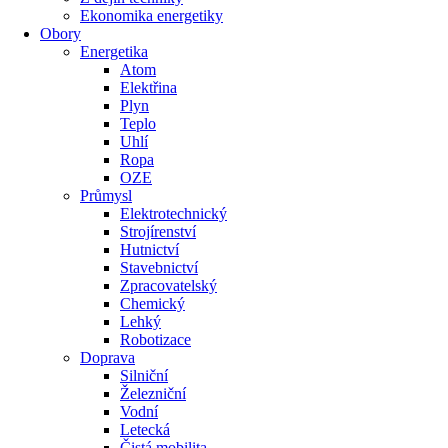
Ekonomika energetiky
Obory
Energetika
Atom
Elektřina
Plyn
Teplo
Uhlí
Ropa
OZE
Průmysl
Elektrotechnický
Strojírenství
Hutnictví
Stavebnictví
Zpracovatelský
Chemický
Lehký
Robotizace
Doprava
Silniční
Železniční
Vodní
Letecká
Čistá mobilita