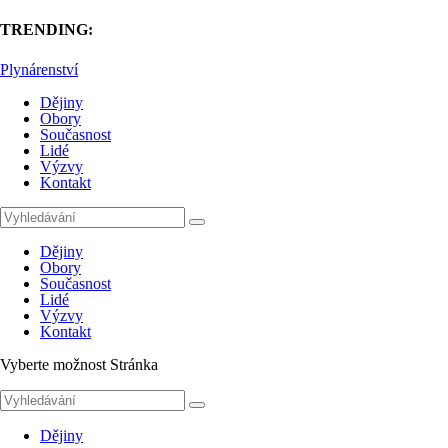
TRENDING:
Plynárenství
Dějiny
Obory
Současnost
Lidé
Výzvy
Kontakt
Dějiny
Obory
Současnost
Lidé
Výzvy
Kontakt
Vyberte možnost Stránka
Dějiny