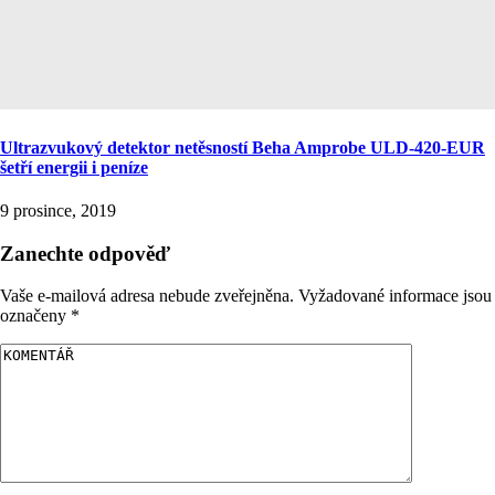
Ultrazvukový detektor netěsností Beha Amprobe ULD-420-EUR
šetří energii i peníze
9 prosince, 2019
Zanechte odpověď
Vaše e-mailová adresa nebude zveřejněna.
Vyžadované informace jsou
označeny
*