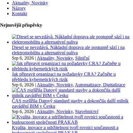
Aktuality, Novinky
Názory
Kontakt
Nejnovější příspěvky
Diesel se nevzdává. Nákladní doprava ale postupně sází i na
elektromobilitu a alternativní paliva
Srp 6, 2026
|
Aktuality, Novinky
,
Silniční
Jak připravit organizaci na požadavky CRA? Začněte u
přehledu kybernetických rizik
Srp 6, 2026
|
Aktuality, Novinky
,
Automatizace, Digitalizace
ČAS rozšířila Datový standard stavby a dokončila další milník
zavádění BIM v Česku
Srp 6, 2026
|
Aktuality, Novinky
,
Stavebnictví
Kvalita, inovace a udržitelnost tvoří rovnici současnosti a
budoucnosti společnosti PRAKAB