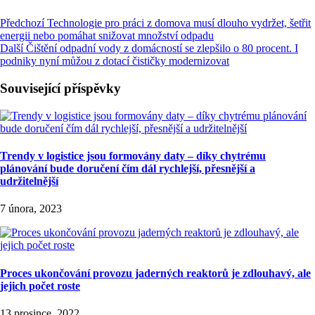
Předchozí
Technologie pro práci z domova musí dlouho vydržet, šetřit
energii nebo pomáhat snižovat množství odpadu
Další
Čištění odpadní vody z domácností se zlepšilo o 80 procent. I
podniky nyní můžou z dotací čističky modernizovat
Související příspěvky
Trendy v logistice jsou formovány daty – díky chytrému
plánování bude doručení čím dál rychlejší, přesnější a
udržitelnější
7 února, 2023
Proces ukončování provozu jaderných reaktorů je zdlouhavý, ale
jejich počet roste
13 prosince, 2022