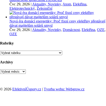
Čvc 29, 2026
|
Aktuality, Novinky
,
Atom
,
Elektřina
,
Elektrotechnický
,
Železniční
Nová éra domácí energetiky: Proč fixní ceny elektřiny přestávají
dávat majitelům solárů smysl
Čvc 29, 2026
|
Aktuality, Novinky
,
Domácnost
,
Elektřina
,
OZE
,
OZE
Rubriky
Rubriky
Archivy
Archivy
© 2026
EfektivníÚspory.cz
|
Tvorba webu: Webgrow.cz