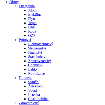
Obory
Energetika
Atom
Elektřina
Plyn
Teplo
Uhlí
Ropa
OZE
Průmysl
Elektrotechnický
Strojírenství
Hutnictví
Stavebnictví
Zpracovatelský
Chemický
Lehký
Robotizace
Doprava
Silniční
Železniční
Vodní
Letecká
Čistá mobilita
Zdravotnictví