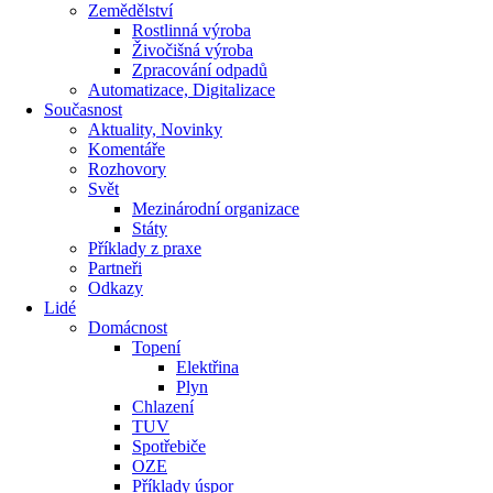
Zemědělství
Rostlinná výroba
Živočišná výroba
Zpracování odpadů
Automatizace, Digitalizace
Současnost
Aktuality, Novinky
Komentáře
Rozhovory
Svět
Mezinárodní organizace
Státy
Příklady z praxe
Partneři
Odkazy
Lidé
Domácnost
Topení
Elektřina
Plyn
Chlazení
TUV
Spotřebiče
OZE
Příklady úspor