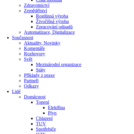
Zdravotnictví
Zemědělství
Rostlinná výroba
Živočišná výroba
Zpracování odpadů
Automatizace, Digitalizace
Současnost
Aktuality, Novinky
Komentáře
Rozhovory
Svět
Mezinárodní organizace
Státy
Příklady z praxe
Partneři
Odkazy
Lidé
Domácnost
Topení
Elektřina
Plyn
Chlazení
TUV
Spotřebiče