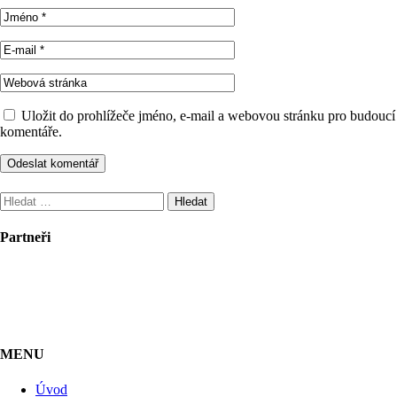
Uložit do prohlížeče jméno, e-mail a webovou stránku pro budoucí
komentáře.
Vyhledávání
Partneři
MENU
Úvod