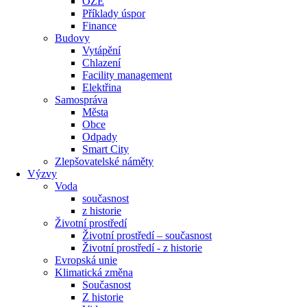
OZE
Příklady úspor
Finance
Budovy
Vytápění
Chlazení
Facility management
Elektřina
Samospráva
Města
Obce
Odpady
Smart City
Zlepšovatelské náměty
Výzvy
Voda
současnost
z historie
Životní prostředí
Životní prostředí – současnost
Životní prostředí ​- z historie
Evropská unie
Klimatická změna
Současnost
Z historie