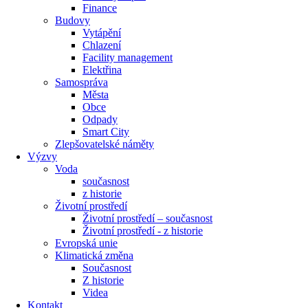
Finance
Budovy
Vytápění
Chlazení
Facility management
Elektřina
Samospráva
Města
Obce
Odpady
Smart City
Zlepšovatelské náměty
Výzvy
Voda
současnost
z historie
Životní prostředí
Životní prostředí – současnost
Životní prostředí ​- z historie
Evropská unie
Klimatická změna
Současnost
Z historie
Videa
Kontakt