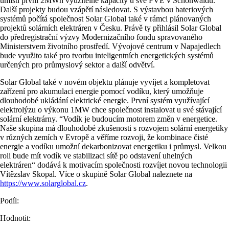
umístí první 2MWh využitelné kapacity u své FVE v Schönwaldu.
Další projekty budou vzápětí následovat. S výstavbou bateriových
systémů počítá společnost Solar Global také v rámci plánovaných
projektů solárních elektráren v Česku. Právě ty přihlásil Solar Global
do předregistrační výzvy Modernizačního fondu spravovaného
Ministerstvem životního prostředí. Vývojové centrum v Napajedlech
bude využito také pro tvorbu inteligentních energetických systémů
určených pro průmyslový sektor a další odvětví.
Solar Global také v novém objektu plánuje vyvíjet a kompletovat
zařízení pro akumulaci energie pomocí vodíku, který umožňuje
dlouhodobé ukládání elektrické energie. První systém využívající
elektrolýzu o výkonu 1MW chce společnost instalovat u své stávající
solární elektrárny. “Vodík je budoucím motorem změn v energetice.
Naše skupina má dlouhodobé zkušenosti s rozvojem solární energetiky
v různých zemích v Evropě a věříme rozvoji, že kombinace čisté
energie a vodíku umožní dekarbonizovat energetiku i průmysl. Velkou
roli bude mít vodík ve stabilizaci sítě po odstavení uhelných
elektráren“ dodává k motivacím společnosti rozvíjet novou technologii
Vítězslav Skopal. Více o skupině Solar Global naleznete na
https://www.solarglobal.cz
.
Podíl:
Hodnotit: