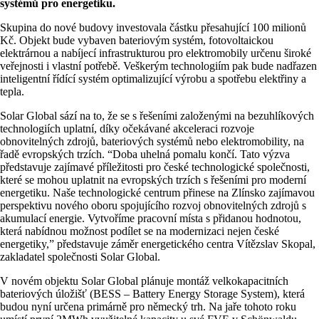
systémů pro energetiku.
Skupina do nové budovy investovala částku přesahující 100 milionů
Kč. Objekt bude vybaven bateriovým systém, fotovoltaickou
elektrárnou a nabíjecí infrastrukturou pro elektromobily určenu široké
veřejnosti i vlastní potřebě. Veškerým technologiím pak bude nadřazen
inteligentní řídící systém optimalizující výrobu a spotřebu elektřiny a
tepla.
Solar Global sází na to, že se s řešeními založenými na bezuhlíkových
technologiích uplatní, díky očekávané akceleraci rozvoje
obnovitelných zdrojů, bateriových systémů nebo elektromobility, na
řadě evropských trzích. “Doba uhelná pomalu končí. Tato výzva
představuje zajímavé příležitosti pro české technologické společnosti,
které se mohou uplatnit na evropských trzích s řešeními pro moderní
energetiku. Naše technologické centrum přinese na Zlínsko zajímavou
perspektivu nového oboru spojujícího rozvoj obnovitelných zdrojů s
akumulací energie. Vytvoříme pracovní místa s přidanou hodnotou,
která nabídnou možnost podílet se na modernizaci nejen české
energetiky,” představuje záměr energetického centra Vítězslav Skopal,
zakladatel společnosti Solar Global.
V novém objektu Solar Global plánuje montáž velkokapacitních
bateriových úložišť (BESS – Battery Energy Storage System), která
budou nyní určena primárně pro německý trh. Na jaře tohoto roku