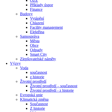
OZE
Příklady úspor
Finance
Budovy
Vytápění
Chlazení
Facility management
Elektřina
Samospráva
Města
Obce
Odpady
Smart City
Zlepšovatelské náměty
Výzvy
Voda
současnost
z historie
Životní prostředí
Životní prostředí – současnost
Životní prostředí ​- z historie
Evropská unie
Klimatická změna
Současnost
Z historie