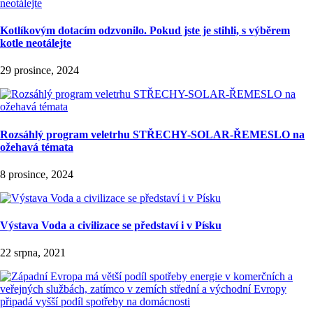
Kotlíkovým dotacím odzvonilo. Pokud jste je stihli, s výběrem
kotle neotálejte
29 prosince, 2024
Rozsáhlý program veletrhu STŘECHY-SOLAR-ŘEMESLO na
ožehavá témata
8 prosince, 2024
Výstava Voda a civilizace se představí i v Písku
22 srpna, 2021