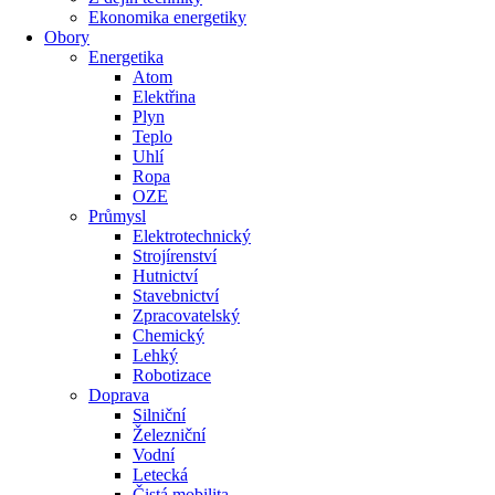
Ekonomika energetiky
Obory
Energetika
Atom
Elektřina
Plyn
Teplo
Uhlí
Ropa
OZE
Průmysl
Elektrotechnický
Strojírenství
Hutnictví
Stavebnictví
Zpracovatelský
Chemický
Lehký
Robotizace
Doprava
Silniční
Železniční
Vodní
Letecká
Čistá mobilita