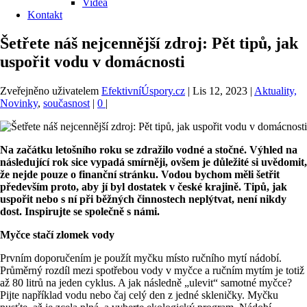
Videa
Kontakt
Šetřete náš nejcennější zdroj: Pět tipů, jak
uspořit vodu v domácnosti
Zveřejněno uživatelem
EfektivníÚspory.cz
|
Lis 12, 2023
|
Aktuality,
Novinky
,
současnost
|
0
|
Na začátku letošního roku se zdražilo vodné a stočné. Výhled na
následující rok sice vypadá smírněji, ovšem je důležité si uvědomit,
že nejde pouze o finanční stránku. Vodou bychom měli šetřit
především proto, aby jí byl dostatek v české krajině.
Tipů, jak
uspořit nebo s ní při běžných činnostech neplýtvat, není nikdy
dost. Inspirujte se společně s námi.
Myčce stačí zlomek vody
Prvním doporučením je použít myčku místo ručního mytí nádobí.
Průměrný rozdíl mezi spotřebou vody v myčce a ručním mytím je totiž
až 80 litrů na jeden cyklus. A jak následně „ulevit“ samotné myčce?
Pijte například vodu nebo čaj celý den z jedné skleničky. Myčku