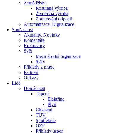
Zemědělství
Rostlinná výroba
Živočišná výroba
Zpracování odpadů
Automatizace, Digitalizace
Současnost
Aktuality, Novinky
Komentáře
Rozhovory
Svět
Mezinárodní organizace
Státy
Příklady z praxe
Partneři
Odkazy
Lidé
Domácnost
Topení
Elektřina
Plyn
Chlazení
TUV
Spotřebiče
OZE
Příklady úspor