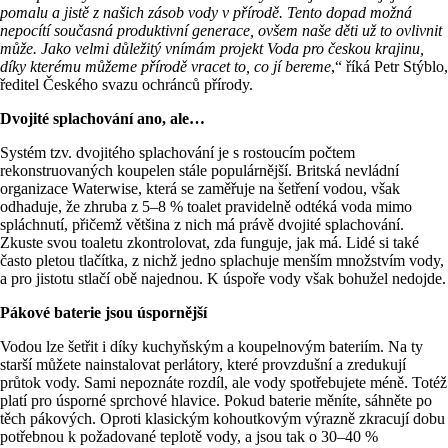
pomalu a jistě z našich zásob vody v přírodě. Tento dopad možná
nepocítí současná produktivní generace, ovšem naše děti už to ovlivnit
může. Jako velmi důležitý vnímám projekt Voda pro českou krajinu,
díky kterému můžeme přírodě vracet to, co jí bereme
,“ říká Petr Stýblo,
ředitel Českého svazu ochránců přírody.
Dvojité splachování ano, ale…
Systém tzv. dvojitého splachování je s rostoucím počtem
rekonstruovaných koupelen stále populárnější. Britská nevládní
organizace Waterwise, která se zaměřuje na šetření vodou, však
odhaduje, že zhruba z 5–8 % toalet pravidelně odtéká voda mimo
spláchnutí, přičemž většina z nich má právě dvojité splachování.
Zkuste svou toaletu zkontrolovat, zda funguje, jak má. Lidé si také
často pletou tlačítka, z nichž jedno splachuje menším množstvím vody,
a pro jistotu stlačí obě najednou. K úspoře vody však bohužel nedojde.
Pákové baterie jsou úspornější
Vodou lze šetřit i díky kuchyňským a koupelnovým bateriím. Na ty
starší můžete nainstalovat perlátory, které provzdušní a zredukují
průtok vody. Sami nepoznáte rozdíl, ale vody spotřebujete méně. Totéž
platí pro úsporné sprchové hlavice. Pokud baterie měníte, sáhněte po
těch pákových. Oproti klasickým kohoutkovým výrazně zkracují dobu
potřebnou k požadované teplotě vody, a jsou tak o 30–40 %