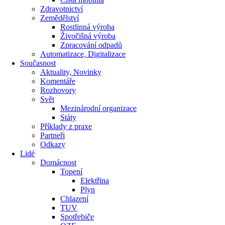
Zdravotnictví
Zemědělství
Rostlinná výroba
Živočišná výroba
Zpracování odpadů
Automatizace, Digitalizace
Současnost
Aktuality, Novinky
Komentáře
Rozhovory
Svět
Mezinárodní organizace
Státy
Příklady z praxe
Partneři
Odkazy
Lidé
Domácnost
Topení
Elektřina
Plyn
Chlazení
TUV
Spotřebiče