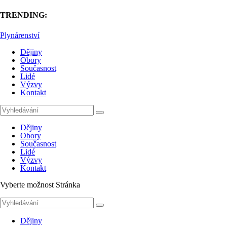
TRENDING:
Plynárenství
Dějiny
Obory
Současnost
Lidé
Výzvy
Kontakt
Dějiny
Obory
Současnost
Lidé
Výzvy
Kontakt
Vyberte možnost Stránka
Dějiny