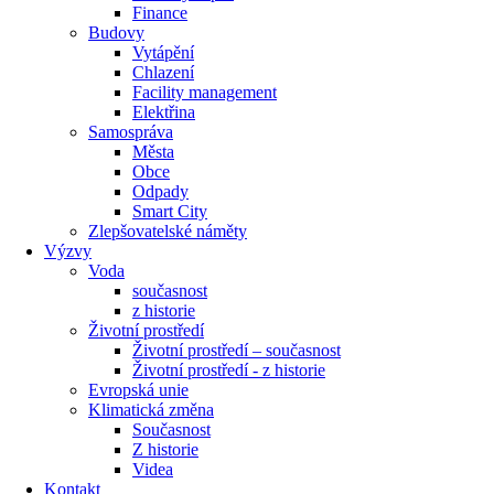
Finance
Budovy
Vytápění
Chlazení
Facility management
Elektřina
Samospráva
Města
Obce
Odpady
Smart City
Zlepšovatelské náměty
Výzvy
Voda
současnost
z historie
Životní prostředí
Životní prostředí – současnost
Životní prostředí ​- z historie
Evropská unie
Klimatická změna
Současnost
Z historie
Videa
Kontakt