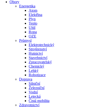
Obory
Energetika
Atom
Elektřina
Plyn
Teplo
Uhlí
Ropa
OZE
Průmysl
Elektrotechnický
Strojírenství
Hutnictví
Stavebnictví
Zpracovatelský
Chemický
Lehký
Robotizace
Doprava
Silniční
Železniční
Vodní
Letecká
Čistá mobilita
Zdravotnictví