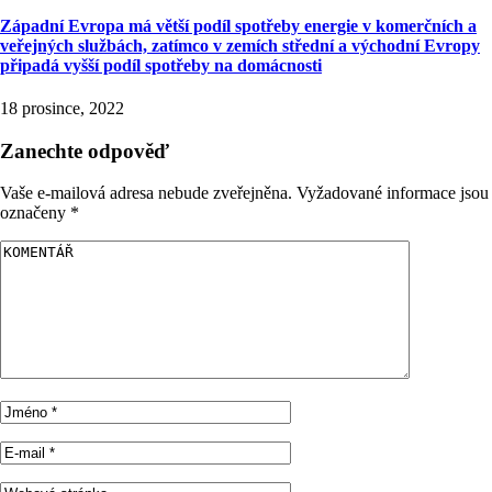
Západní Evropa má větší podíl spotřeby energie v komerčních a
veřejných službách, zatímco v zemích střední a východní Evropy
připadá vyšší podíl spotřeby na domácnosti
18 prosince, 2022
Zanechte odpověď
Vaše e-mailová adresa nebude zveřejněna.
Vyžadované informace jsou
označeny
*