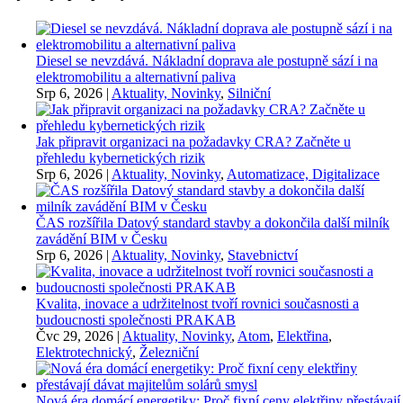
Diesel se nevzdává. Nákladní doprava ale postupně sází i na
elektromobilitu a alternativní paliva
Srp 6, 2026
|
Aktuality, Novinky
,
Silniční
Jak připravit organizaci na požadavky CRA? Začněte u
přehledu kybernetických rizik
Srp 6, 2026
|
Aktuality, Novinky
,
Automatizace, Digitalizace
ČAS rozšířila Datový standard stavby a dokončila další milník
zavádění BIM v Česku
Srp 6, 2026
|
Aktuality, Novinky
,
Stavebnictví
Kvalita, inovace a udržitelnost tvoří rovnici současnosti a
budoucnosti společnosti PRAKAB
Čvc 29, 2026
|
Aktuality, Novinky
,
Atom
,
Elektřina
,
Elektrotechnický
,
Železniční
Nová éra domácí energetiky: Proč fixní ceny elektřiny přestávají