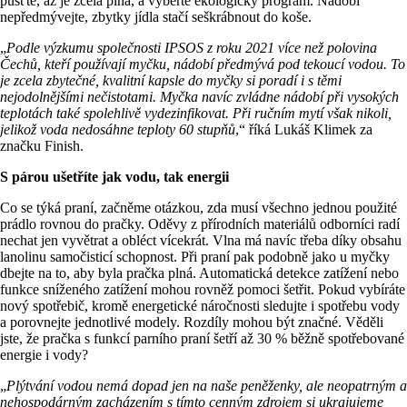
pusťte, až je zcela plná, a vyberte ekologický program. Nádobí
nepředmývejte, zbytky jídla stačí seškrábnout do koše.
„
Podle výzkumu společnosti IPSOS z roku 2021 více než polovina
Čechů, kteří používají myčku, nádobí předmývá pod tekoucí vodou. To
je zcela zbytečné, kvalitní kapsle do myčky si poradí i s těmi
nejodolnějšími nečistotami. Myčka navíc zvládne nádobí při vysokých
teplotách také spolehlivě vydezinfikovat. Při ručním mytí však nikoli,
jelikož voda nedosáhne teploty 60 stupňů
,“ říká Lukáš Klimek za
značku Finish.
S párou ušetříte jak vodu, tak energii
Co se týká praní, začněme otázkou, zda musí všechno jednou použité
prádlo rovnou do pračky. Oděvy z přírodních materiálů odborníci radí
nechat jen vyvětrat a obléct vícekrát. Vlna má navíc třeba díky obsahu
lanolinu samočisticí schopnost. Při praní pak podobně jako u myčky
dbejte na to, aby byla pračka plná. Automatická detekce zatížení nebo
funkce sníženého zatížení mohou rovněž pomoci šetřit. Pokud vybíráte
nový spotřebič, kromě energetické náročnosti sledujte i spotřebu vody
a porovnejte jednotlivé modely. Rozdíly mohou být značné. Věděli
jste, že pračka s funkcí parního praní šetří až 30 % běžně spotřebované
energie i vody?
„
Plýtvání vodou nemá dopad jen na naše peněženky, ale neopatrným a
nehospodárným zacházením s tímto cenným zdrojem si ukrajujeme