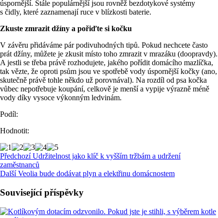
úspornější. Stále populárnější jsou rovněž bezdotykové systémy
s čidly, které zaznamenají ruce v blízkosti baterie.
Zkuste zmrazit džíny a pořiďte si kočku
V závěru přidáváme pár podivuhodných tipů. Pokud nechcete často
prát džíny, můžete je zkusit místo toho zmrazit v mrazáku (doopravdy).
A jestli se třeba právě rozhodujete, jakého pořídit domácího mazlíčka,
tak vězte, že oproti psům jsou ve spotřebě vody úspornější kočky (ano,
skutečně právě tohle někdo už porovnával). Na rozdíl od psa kočka
vůbec nepotřebuje koupání, celkově je menší a vypije výrazně méně
vody díky vysoce výkonným ledvinám.
Podíl:
Hodnotit:
Předchozí
Udržitelnost jako klíč k vyšším tržbám a udržení
zaměstnanců
Další
Veolia bude dodávat plyn a elektřinu domácnostem
Související příspěvky