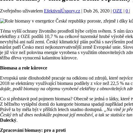
Zveřejněno uživatelem
EfektivníÚspory.cz
|
Dub 26, 2020
|
OZE
|
0
|
Téma vyšší ochrany životního prostředí hýbe celým světem. S ním úzce
elektřiny z OZE podílů 10,7 % na celkové tuzemské hrubé výrobě elektři
nevyhýbá ani naší zemi. Český klimatický plán počítá s navýšením podí
nárůst patří Česko mezi nejkonzervativnější země Evropské unie. Slov
je již více než polovina energie vyrobena s využitím obnovitelných zdr
těžba dřeva vynucená kalamitou kůrovce.
Biomasa a role kůrovce
Evropská unie dlouhodobě pracuje na odklonu od zdrojů, které nejvíce z
2018 se elektrárny využívající biomasu podílely z více než 22,5 % na c
dojde, podíl biomasy na objemu vyrobené elektřiny z obnovitelných z
Co si představit pod pojmem biomasa? Obecně se jedná o látky, které t
Z běžného vytápění domů do kategorie biomasa spadají například pelety
Právě ta by měla být v příštích letech snadno dostupná
. „Na vině je př
Český trh už dnes nedokáže pojmout její množství, a tak se statisíce tu
Dalecký
.
Zpracování biomasy: pro a proti