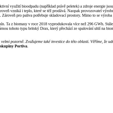
vní využití bioodpadu (například právě peletek) a zdroje energie jsou n
roveň vzniká i teplo, které se též prodává. Naopak provozovatel výrobny
. Zároveň pro paliva potřebuje skladovací prostory. Mimo to se výroba
nín. Ta z biomasy v roce 2018 vyprodukovala více než 296 GWh. Stále v
rnou tohoto typu britský Drax, který přechází ze spalování uhlí na bioma
 velmi pozorně. Zvažujeme také investice do této oblasti. Věříme, že udr
 skupiny Portiva
.