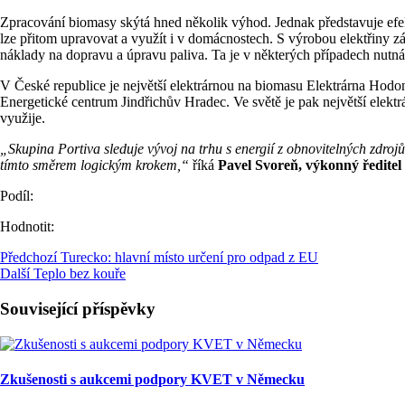
Zpracování biomasy skýtá hned několik výhod. Jednak představuje efekti
lze přitom upravovat a využít i v domácnostech. S výrobou elektřiny zá
náklady na dopravu a úpravu paliva. Ta je v některých případech nutná
V České republice je největší elektrárnou na biomasu Elektrárna Hodo
Energetické centrum Jindřichův Hradec. Ve světě je pak největší elektrá
využije.
„Skupina Portiva sleduje vývoj na trhu s energií z obnovitelných zdrojů
tímto směrem logickým krokem,“
říká
Pavel Svoreň, výkonný ředitel
Podíl:
Hodnotit:
Předchozí
Turecko: hlavní místo určení pro odpad z EU
Další
Teplo bez kouře
Související příspěvky
Zkušenosti s aukcemi podpory KVET v Německu