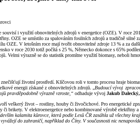
 souvisí i využití obnovitelných zdrojů v energetice (OZE). V roce 2
ny. OZE se umístilo za spalováním fosilních zdrojů a tradičně silné za
lu OZE. V letošním roce mají tvořit obnovitelné zdroje 13 % a za dalš
ensko v roce 2030 totiž počítá s 25 %, Německo dokonce s 65% podílem
ojů. Velmi výrazně se do statistik promítne využití biomasy, neboli hmo
nečišťují životní prostředí. Klíčovou roli v tomto procesu hraje bioma
elkové energii získané z obnovitelných zdrojů. „
Budoucí vývoj zpracová
drojů pravděpodobně výrazně vzroste,“
odhaduje vývoj
Jakub Dalecký,
voří veškerý život – rostliny, houby či živočichové. Pro energetické z
 či brikety. V elektroenergetice nebo kombinované výrobě elektřiny a t
edevším kalamita kůrovce, která podle Lesů ČR zasáhla už všechny kraj
n vyvážejí do zahraničí, například do Číny. V současnosti nic nenapovídá