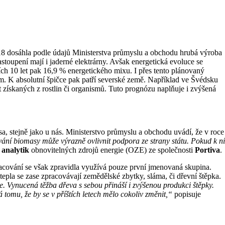
018 dosáhla podle údajů Ministerstva průmyslu a obchodu hrubá výroba
stoupení mají i jaderné elektrárny. Avšak energetická evoluce se
ích 10 let pak 16,9 % energetického mixu. I přes tento plánovaný
. K absolutní špičce pak patří severské země. Například ve Švédsku
t získaných z rostlin či organismů. Tuto prognózu naplňuje i zvýšená
sa, stejně jako u nás. Ministerstvo průmyslu a obchodu uvádí, že v roce
ní biomasy může výrazně ovlivnit podpora ze strany státu. Pokud k ní
 analytik
obnovitelných zdrojů energie (OZE) ze společnosti
Portiva
.
pracování se však zpravidla využívá pouze první jmenovaná skupina.
epla se zase zpracovávají zemědělské zbytky, sláma, či dřevní štěpka.
e. Vynucená těžba dřeva s sebou přináší i zvýšenou produkci štěpky.
 tomu, že by se v příštích letech mělo cokoliv změnit,“
popisuje