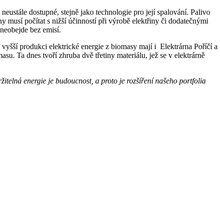
eustále dostupné, stejně jako technologie pro její spalování. Palivo
 musí počítat s nižší účinností při výrobě elektřiny či dodatečnými
 neobejde bez emisí.
yšší produkci elektrické energie z biomasy mají i Elektrárna Poříčí a
su. Ta dnes tvoří zhruba dvě třetiny materiálu, jež se v elektrárně
žitelná energie je budoucnost, a proto je rozšíření našeho portfolia