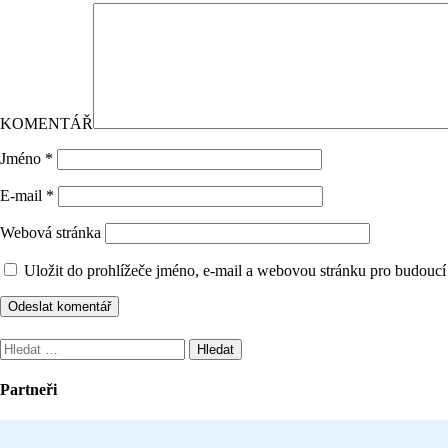
KOMENTÁŘ
Jméno
*
E-mail
*
Webová stránka
Uložit do prohlížeče jméno, e-mail a webovou stránku pro budoucí
Vyhledávání
Partneři