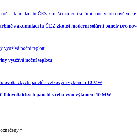
 turbíně s akumulací tu ČEZ zkouší moderní solární panely pro nov
řiny využívá noční teplotu
000 fotovoltaických panelů s celkovým výkonem 10 MW
u označeny
*