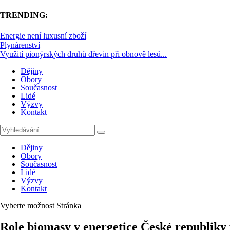
TRENDING:
Energie není luxusní zboží
Plynárenství
Využití pionýrských druhů dřevin při obnově lesů...
Dějiny
Obory
Současnost
Lidé
Výzvy
Kontakt
Dějiny
Obory
Současnost
Lidé
Výzvy
Kontakt
Vyberte možnost Stránka
Role biomasy v energetice České republiky 