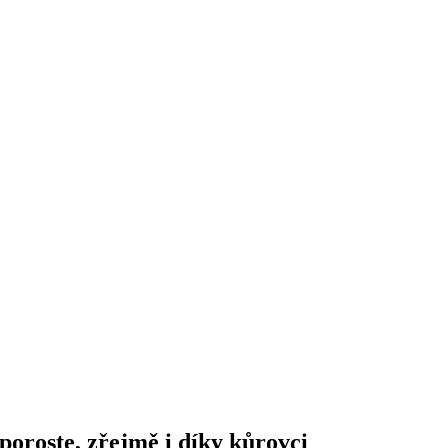
poroste, zřejmě i díky kůrovci