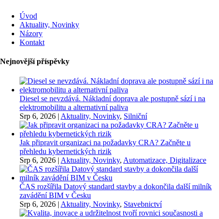
Úvod
Aktuality, Novinky
Názory
Kontakt
Nejnovější příspěvky
Diesel se nevzdává. Nákladní doprava ale postupně sází i na
elektromobilitu a alternativní paliva
Srp 6, 2026
|
Aktuality, Novinky
,
Silniční
Jak připravit organizaci na požadavky CRA? Začněte u
přehledu kybernetických rizik
Srp 6, 2026
|
Aktuality, Novinky
,
Automatizace, Digitalizace
ČAS rozšířila Datový standard stavby a dokončila další milník
zavádění BIM v Česku
Srp 6, 2026
|
Aktuality, Novinky
,
Stavebnictví