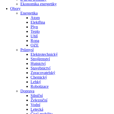
Ekonomika energetiky
Obory
Energetika
Atom
Elektřina
Plyn
Teplo
Uhlí
Ropa
OZE
Průmysl
Elektrotechnický
Strojírenství
Hutnictví
Stavebnictví
Zpracovatelský
Chemický
Lehký
Robotizace
Doprava
Silniční
Železniční
Vodní
Letecká
Čistá mobilita