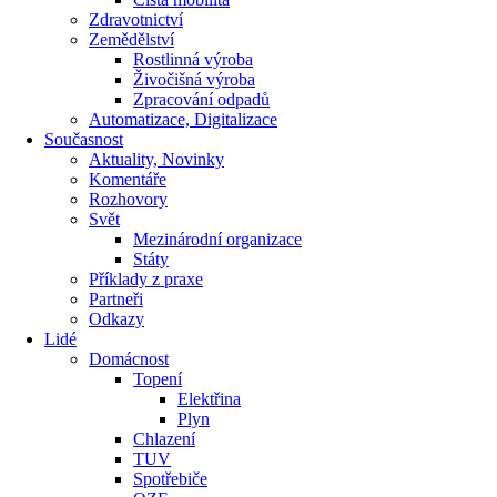
Zdravotnictví
Zemědělství
Rostlinná výroba
Živočišná výroba
Zpracování odpadů
Automatizace, Digitalizace
Současnost
Aktuality, Novinky
Komentáře
Rozhovory
Svět
Mezinárodní organizace
Státy
Příklady z praxe
Partneři
Odkazy
Lidé
Domácnost
Topení
Elektřina
Plyn
Chlazení
TUV
Spotřebiče