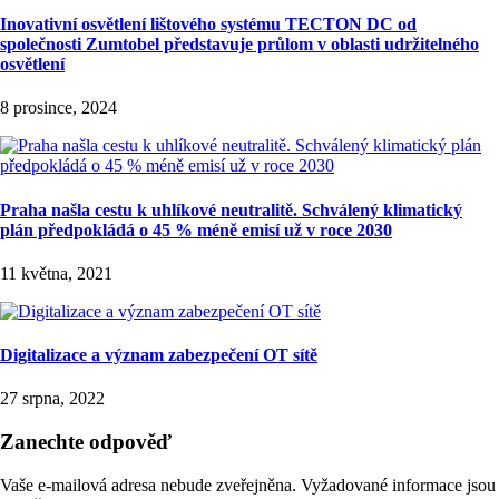
Inovativní osvětlení lištového systému TECTON DC od
společnosti Zumtobel představuje průlom v oblasti udržitelného
osvětlení
8 prosince, 2024
Praha našla cestu k uhlíkové neutralitě. Schválený klimatický
plán předpokládá o 45 % méně emisí už v roce 2030
11 května, 2021
Digitalizace a význam zabezpečení OT sítě
27 srpna, 2022
Zanechte odpověď
Vaše e-mailová adresa nebude zveřejněna.
Vyžadované informace jsou