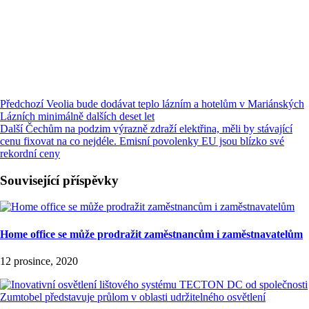
Předchozí
Veolia bude dodávat teplo lázním a hotelům v Mariánských
Lázních minimálně dalších deset let
Další
Čechům na podzim výrazně zdraží elektřina, měli by stávající
cenu fixovat na co nejdéle. Emisní povolenky EU jsou blízko své
rekordní ceny
Související příspěvky
Home office se může prodražit zaměstnancům i zaměstnavatelům
12 prosince, 2020