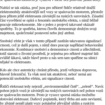
Nabízí se tak otázka, proč jsou pro některé řidiče relativně dražší
elektromobily atraktivnější než vozy se spalovacím motorem, přestože
jsou přitom ještě elektroauta závislejší na ruských surovinách. Zásadní
část vysvětlení se opírá o fenomén snobského efektu, s nímž běžně
pracuje mikroekonomie. Jde o jeden z projevů takzvané okázalé
spotřeby. To je spotřeba, kterou člověk demonstruje druhým svoji
majetnost, společenské postavení nebo jiný atribut.
Snobský efekt je však v tomto případě zastírán takzvanou signalizací
ctnosti, což je další pojem, s nímž dnes pracuje například behaviorální
ekonomie. Kombinace snobství a demonstrace ctnosti a ušlechtilosti,
totiž starosti o životní prostředí, je zejména pro některé majetné lidi
zvláště lákavá, takže hlavě proto u nás sem tam spatříme na silnici
nějaké to elektroauto.
Kdo ale chce autenticky chránit přírodu, jezdí veřejnou dopravou,
hlavně železniční. Ta však není tak atraktivní, neboť nemá ani
potenciál snobského efektu, ani signalizace ctnosti.
Řidiči elekroaut tedy nejezdí „environmentálně čistě“, „zeleně“. Navíc
pohon jejich vozů je závislejší na ruských surovinách než pohon vozů
se spalovacím motorem. Proto je vysoce sporná otázka možného
dotování elektroaut. Daňový poplatník, který třeba ani auto nevlastní,
by zřejmě neměl platit vozy poháněné převážně uhlím a ruským