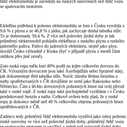
řidič elektromobilu je závislejší na ruských surovinách než řidič vozu
se spalovacím motorem.
Elektřina potřebná k pohonu elektromobilu se loni v Česku vyrobila z
9,6 % z plynu a ze 40,8 % z jádra, jak zachycuje druhá tabulka níže.
To je dohromady 50,4 %. Z více než poloviny jízdní doby je tak
průměrný elektromobil poháněn elektřinou z ruského plynu a ruského
jaderného paliva. Palivo do jaderných elektráren, stejně jako plyn,
dováží Česko výhradně z Ruska (byť v případě plynu z menší části
oklikou přes jiné země).
Zato ruská ropa měla loni 49% podíl na jejím celkovém dovozu do
ČR. Výrazným dovozcem jsou také Ázerbájdžán nebo Spojené státy,
jak dokumentuje třetí tabulka níže. Navíc zhruba třetinu benzínu a
nafty spotřebovaných v ČR dovážíme ze zemí jako Rakousko nebo
Německo. Část z těchto dovezených pohonných hmot má svůj původ
také v ruské ropě. Z ruské ropy také pochopitelně vyrábíme i v Česku
produkovaný benzín a naftu. Celkově ovšem tedy platí, že z ruské
ropy je dokonce méně než 49 % celkového objemu pohonných hmot
spotřebovaných v ČR.
Zatímco tedy průměrný řidič elektromobilu využívá jako zdroj pohonu
ruské suroviny ve více než polovině jízdní doby, průměrný řidič vozu
se spalovacím motorem je využívá v méně než polovině jízdní doby.