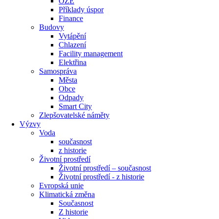
OZE
Příklady úspor
Finance
Budovy
Vytápění
Chlazení
Facility management
Elektřina
Samospráva
Města
Obce
Odpady
Smart City
Zlepšovatelské náměty
Výzvy
Voda
současnost
z historie
Životní prostředí
Životní prostředí – současnost
Životní prostředí ​- z historie
Evropská unie
Klimatická změna
Současnost
Z historie