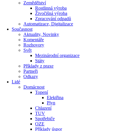
Zemědělství
Rostlinná výroba
Živočišná výroba
Zpracování odpadů
Automatizace, Digitalizace
Současnost
Aktuality, Novinky
Komentáře
Rozhovory
Svět
Mezinárodní organizace
Státy
Příklady z praxe
Partneři
Odkazy
Lidé
Domácnost
Topení
Elektřina
Plyn
Chlazení
TUV
Spotřebiče
OZE
Příklady úspor