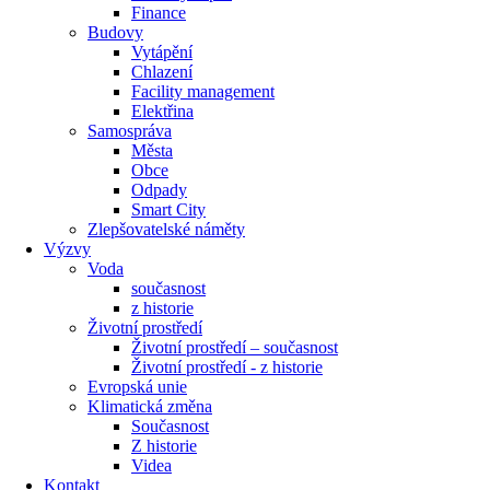
Finance
Budovy
Vytápění
Chlazení
Facility management
Elektřina
Samospráva
Města
Obce
Odpady
Smart City
Zlepšovatelské náměty
Výzvy
Voda
současnost
z historie
Životní prostředí
Životní prostředí – současnost
Životní prostředí ​- z historie
Evropská unie
Klimatická změna
Současnost
Z historie
Videa
Kontakt