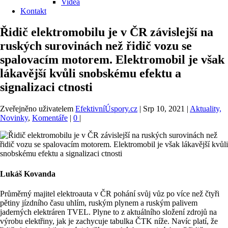
Videa
Kontakt
Řidič elektromobilu je v ČR závislejší na
ruských surovinách než řidič vozu se
spalovacím motorem. Elektromobil je však
lákavější kvůli snobskému efektu a
signalizaci ctnosti
Zveřejněno uživatelem
EfektivníÚspory.cz
|
Srp 10, 2021
|
Aktuality,
Novinky
,
Komentáře
|
0
|
Lukáš Kovanda
Průměrný majitel elektroauta v ČR pohání svůj vůz po více než čtyři
pětiny jízdního času uhlím, ruským plynem a ruským palivem
jaderných elektráren TVEL. Plyne to z aktuálního složení zdrojů na
výrobu elektřiny, jak je zachycuje tabulka ČTK níže. Navíc platí, že