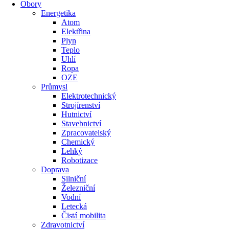
Obory
Energetika
Atom
Elektřina
Plyn
Teplo
Uhlí
Ropa
OZE
Průmysl
Elektrotechnický
Strojírenství
Hutnictví
Stavebnictví
Zpracovatelský
Chemický
Lehký
Robotizace
Doprava
Silniční
Železniční
Vodní
Letecká
Čistá mobilita
Zdravotnictví