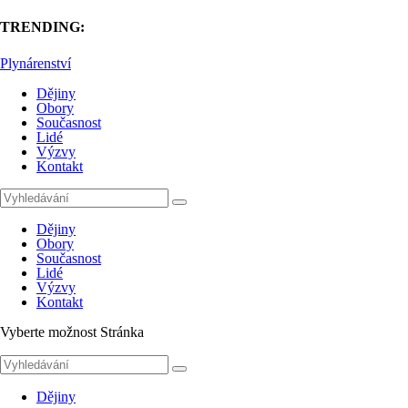
TRENDING:
Plynárenství
Dějiny
Obory
Současnost
Lidé
Výzvy
Kontakt
Dějiny
Obory
Současnost
Lidé
Výzvy
Kontakt
Vyberte možnost Stránka
Dějiny