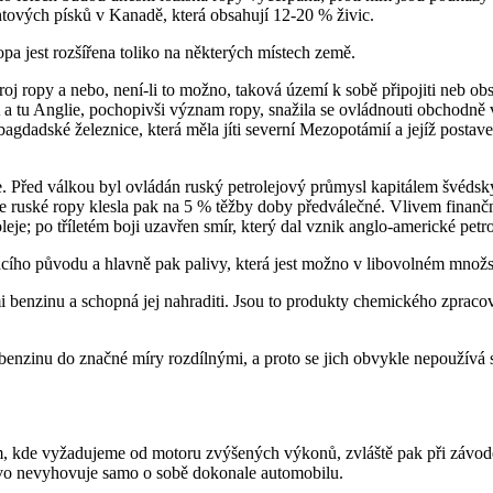
htových písků v Kanadě, která obsahují 12-20 % živic.
a jest rozšířena toliko na některých místech země.
oj ropy a nebo, není-li to možno, taková území k sobě připojiti neb ob
u Anglie, pochopivši význam ropy, snažila se ovládnouti obchodně vých
gdadské železnice, která měla jíti severní Mezopotámií a jejíž postav
lie. Před válkou byl ovládán ruský petrolejový průmysl kapitálem švéd
 ruské ropy klesla pak na 5 % těžby doby předválečné. Vlivem finanční
eje; po tříletém boji uzavřen smír, který dal vznik anglo-americké petr
cího původu a hlavně pak palivy, která jest možno v libovolném množst
tmi benzinu a schopná jej nahraditi. Jsou to produkty chemického zpracov
 benzinu do značné míry rozdílnými, a proto se jich obvykle nepoužívá 
, kde vyžadujeme od motoru zvýšených výkonů, zvláště pak při závodec
livo nevyhovuje samo o sobě dokonale automobilu.