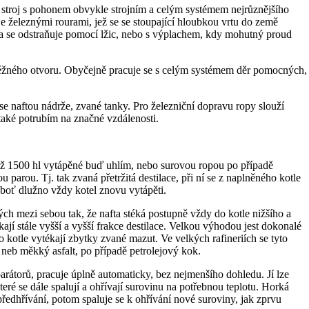
ací stroj s pohonem obvykle strojním a celým systémem nejrůznějšího
uje železnými rourami, jež se se stoupající hloubkou vrtu do země
na se odstraňuje pomocí lžic, nebo s výplachem, kdy mohutný proud
o těžného otvoru. Obyčejně pracuje se s celým systémem děr pomocných,
 se naftou nádrže, zvané tanky. Pro železniční dopravu ropy slouží
také potrubím na značné vzdálenosti.
u až 1500 hl vytápěné buď uhlím, nebo surovou ropou po případě
parou. Tj. tak zvaná přetržitá destilace, při ní se z naplněného kotle
 neboť dlužno vždy kotel znovu vytápěti.
h mezi sebou tak, že nafta stéká postupně vždy do kotle nižšího a
kají stále vyšší a vyšší frakce destilace. Velkou výhodou jest dokonalé
ho kotle vytékají zbytky zvané mazut. Ve velkých rafineriích se tyto
dý neb měkký asfalt, po případě petrolejový kok.
separátorů, pracuje úplně automaticky, bez nejmenšího dohledu. Jí lze
teré se dále spalují a ohřívají surovinu na potřebnou teplotu. Horká
k předhřívání, potom spaluje se k ohřívání nové suroviny, jak zprvu