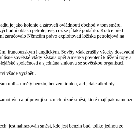
saditi je jako kolonie a zároveň ovládnouti obchod v tom směru.
odní oblasti petrolejové, což se jí také podařilo. Krátce před
ení zaručovalo Němcům právo exploitovati ložiska petrolejová na
ským, francouzským i anglickým. Sověty však zrušily všecky dosavadní
 tísně sovětské vlády získala opět Amerika povolení k těžení ropy a
olejářské společnosti a sjednána smlouva se sovětskou organisací.
ví všude vyráběti.
ání uhlí – umělý benzin, benzen, toulen, atd., dále alkoholy
samotných a připravují se z nich různé směsi, které mají pak namnoze
h, jest nahrazován směsí, kde jest benzin buď toliko jednou ze