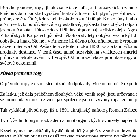
Přírodní prameny ropy, jinak zvané také nafta, a ji provázejících zemní
k němuž dalo podklad vyrážení hořlavých zemních plynů; ještě dnes v 
průmyslově v Číně, kde snad již okolo roku 1000 př. Kr. konány hlubo
a Ninive bylo používáno zápary asfaltové, jejíž asfalt se dobýval odpa
jezero u Agbatan. Dioskorides i Plinius připomínají sicilský olej z Ag
V haličských Karpatech již před několika sty lety dobýval vesnický lid
dobytka a jinak. Stejně i v Americe již dávno před příchodem Evropanů
názvem Seneca Oil. Avšak teprve kolem roku 1850 počala tam těžba na r
produkty destilace. V témž čase, úplně nezávisle na vynálezech americ
průmyslu petrolejovému v Evropě. Odtud rozvíjela se produkce ropy a z
světové oekonomii.
Původ pramenů ropy
O původu ropy existují sice různé předpoklady, více nebo méně exper
Za látku, jež dala průběhem dlouhých věků vznik ropě, jsou určována
se proměnila v dnešní živice, jak společně jsou nazývány ropa, zemní pl
Tak vykládal původ ropy již r. 1891 ukrajinský naftolog Roman Zaloz
Tvrdí, že hnilobným rozkladem z hmot organických vymizely napřed bíl
Kyseliny mastné odštěpily kysličník uhličitý a přešly v směs uhlovodí
snad i vyšší teploty nastal další rozklad ozokeritové hmoty, při němž 