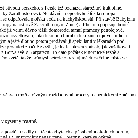
est původu perského, z Persie též pocházel starožitný kult ohně,
uky Zarathustorovy). Nejdávněji nepochybně těžila se ropa
ých se odpařovala mořská voda na kuchyňskou sůl. Při stavbě Babylonu
h ropy na ostrově Zakynthu (nyn. Zante) a Plutarch popisuje hořící
také již velmi dávno těžili domorodci tamní prameny petrolejové.
zů, osvětlování, jako léku při chorobách kožních i jiných u lidí i
ým a ještě dlouho potom prodávali ji spekulanti v lékárnách pod
e produkci značně zvýšiti, jednak nalezen způsob, jak zužitkovati
 z Boryslavě v Karpatech. To dalo počátek k hornické těžbě a
lém světě, takže průmysl petrolejový zaujímá dnes čelné místo ve
hu pravěkých moří a různými rozkladnými procesy a chemickými změnami
 v kyseliny mastné.
e později usadily na těchto zbytcích a působením okolních hornin, a
lynné a v uhlovodíky nenasycené – olefiny, které se opětně