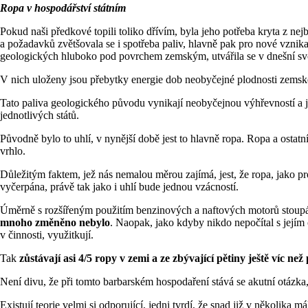
Ropa v hospodářství státním
Pokud naši předkové topili toliko dřívím, byla jeho potřeba kryta z ne
a požadavků zvětšovala se i spotřeba paliv, hlavně pak pro nové vznika
geologických hluboko pod povrchem zemským, utvářila se v dnešní svou
V nich uloženy jsou přebytky energie dob neobyčejné plodnosti zemské,
Tato paliva geologického původu vynikají neobyčejnou výhřevností a ji
jednotlivých států.
Původně bylo to uhlí, v nynější době jest to hlavně ropa. Ropa a ostat
vrhlo.
Důležitým faktem, jež nás nemalou měrou zajímá, jest, že ropa, jako 
vyčerpána, právě tak jako i uhlí bude jednou vzácností.
Úměrně s rozšířeným použitím benzinových a naftových motorů stoupá st
mnoho změněno nebylo
. Naopak, jako kdyby nikdo nepočítal s jejím
v činnosti, využitkují.
Tak
zůstávají asi 4/5 ropy v zemi a ze zbývající pětiny ještě víc než 
Není divu, že při tomto barbarském hospodaření stává se akutní otázka
Existují teorie velmi si odporující, jedni tvrdí, že snad již v několik