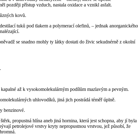
později přístup vzduch, nastala oxidace a vznikl asfalt.
 různých kovů.
estilací tuků pod tlakem a polymerací olefinů, – jednak anorganického
alézající.
oněvadž se snadno mohly ty látky dostati do živic sekudnérně z okolní
.
odíly kapalné až k vysokomolekulárným podílům mazlavým a pevným.
omolekulárných uhlovodíků, jiná jich postrádá téměř úplně.
ry benzinové.
rk, propustná hlína aneb jiná hornina, která jest schopna, aby jí byla
ývají petrolejové vrstvy kryty nepropustnou vrstvou, jež působí, že
ohromná.