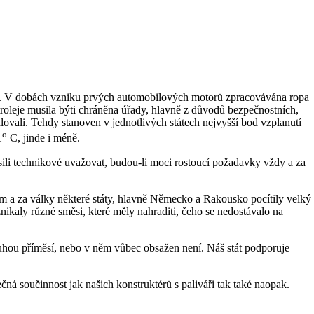
zní. V dobách vzniku prvých automobilových motorů zpracovávána ropa
etroleje musila býti chráněna úřady, hlavně z důvodů bezpečnostních,
lovali. Tehdy stanoven v jednotlivých státech nejvyšší bod vzplanutí
o
1
C, jinde i méně.
sili technikové uvažovat, budou-li moci rostoucí požadavky vždy a za
ém a za války některé státy, hlavně Německo a Rakousko pocítily velký
ikaly různé směsi, které měly nahraditi, čeho se nedostávalo na
ouhou příměsí, nebo v něm vůbec obsažen není. Náš stát podporuje
čná součinnost jak našich konstruktérů s paliváři tak také naopak.