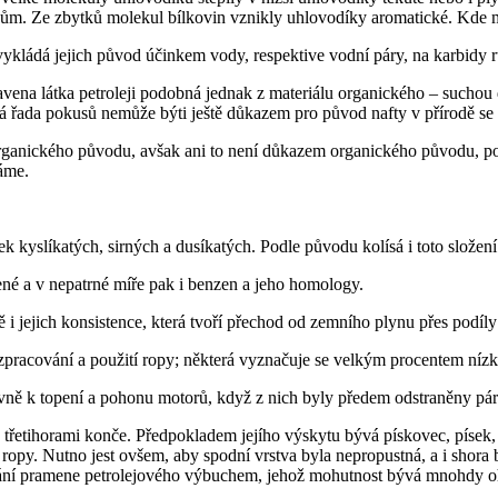
m. Ze zbytků molekul bílkovin vznikly uhlovodíky aromatické. Kde měl 
á vykládá jejich původ účinkem vody, respektive vodní páry, na karbidy
ena látka petroleji podobná jednak z materiálu organického – suchou d
á řada pokusů nemůže býti ještě důkazem pro původ nafty v přírodě se n
ě organického původu, avšak ani to není důkazem organického původu, p
áme.
 kyslíkatých, sirných a dusíkatých. Podle původu kolísá i toto složení
né a v nepatrné míře pak i benzen a jeho homology.
ně i jejich konsistence, která tvoří přechod od zemního plynu přes p
zpracování a použití ropy; některá vyznačuje se velkým procentem nízk
vně k topení a pohonu motorů, když z nich byly předem odstraněny pá
řetihorami konče. Předpokladem jejího výskytu bývá pískovec, písek, ště
ropy. Nutno jest ovšem, aby spodní vrstva byla nepropustná, a i shora b
rtání pramene petrolejového výbuchem, jehož mohutnost bývá mnohdy 