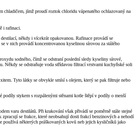
tým chladičem, jímž proudí roztok chloridu vápenatého ochlazovaný na
 i rafinaci.
 destilací, někdy i vícekrát opakovanou. Rafinace provádí se
 se v nich provádí koncentrovanou kyselinou sírovou za stálého
oxydu sodného, čímž se odstraní poslední sledy kyseliny sírové,
u. Někdy se odstraňuje voda střídavou filtrací vrstvami kuchyňské soli
xitem. Tyto látky se obvykle smísí s olejem, který se pak filtruje nebo
é podíly stykem s rozpálenými stěnami kotle štěpí v podíly o menší
odem varu destilátů. Při krakování však přivádí se poměrně stále stejné
k zpracují se frakce, které neobsahují dosti frakcí benzinových a nehodí
se používá některých práškovaných kovů neb jejich kysličníků jako