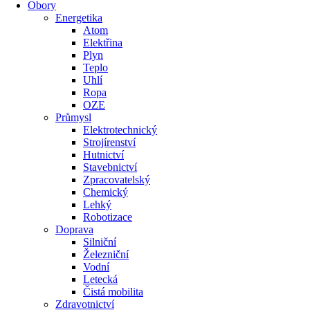
Obory
Energetika
Atom
Elektřina
Plyn
Teplo
Uhlí
Ropa
OZE
Průmysl
Elektrotechnický
Strojírenství
Hutnictví
Stavebnictví
Zpracovatelský
Chemický
Lehký
Robotizace
Doprava
Silniční
Železniční
Vodní
Letecká
Čistá mobilita
Zdravotnictví