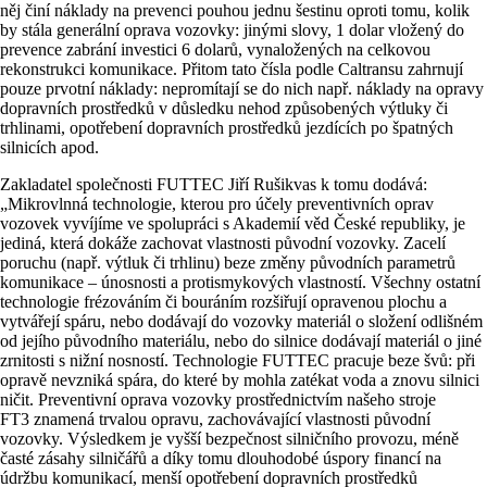
něj činí náklady na prevenci pouhou jednu šestinu oproti tomu, kolik
by stála generální oprava vozovky: jinými slovy, 1 dolar vložený do
prevence zabrání investici 6 dolarů, vynaložených na celkovou
rekonstrukci komunikace. Přitom tato čísla podle Caltransu zahrnují
pouze prvotní náklady: nepromítají se do nich např. náklady na opravy
dopravních prostředků v důsledku nehod způsobených výtluky či
trhlinami, opotřebení dopravních prostředků jezdících po špatných
silnicích apod.
Zakladatel společnosti FUTTEC Jiří Rušikvas k tomu dodává:
„Mikrovlnná technologie, kterou pro účely preventivních oprav
vozovek vyvíjíme ve spolupráci s Akademií věd České republiky, je
jediná, která dokáže zachovat vlastnosti původní vozovky. Zacelí
poruchu (např. výtluk či trhlinu) beze změny původních parametrů
komunikace – únosnosti a protismykových vlastností. Všechny ostatní
technologie frézováním či bouráním rozšiřují opravenou plochu a
vytvářejí spáru, nebo dodávají do vozovky materiál o složení odlišném
od jejího původního materiálu, nebo do silnice dodávají materiál o jiné
zrnitosti s nižní nosností. Technologie FUTTEC pracuje beze švů: při
opravě nevzniká spára, do které by mohla zatékat voda a znovu silnici
ničit. Preventivní oprava vozovky prostřednictvím našeho stroje
FT3 znamená trvalou opravu, zachovávající vlastnosti původní
vozovky. Výsledkem je vyšší bezpečnost silničního provozu, méně
časté zásahy silničářů a díky tomu dlouhodobé úspory financí na
údržbu komunikací, menší opotřebení dopravních prostředků