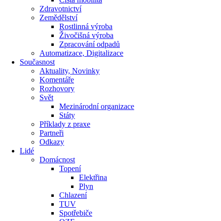
Zdravotnictví
Zemědělství
Rostlinná výroba
Živočišná výroba
Zpracování odpadů
Automatizace, Digitalizace
Současnost
Aktuality, Novinky
Komentáře
Rozhovory
Svět
Mezinárodní organizace
Státy
Příklady z praxe
Partneři
Odkazy
Lidé
Domácnost
Topení
Elektřina
Plyn
Chlazení
TUV
Spotřebiče