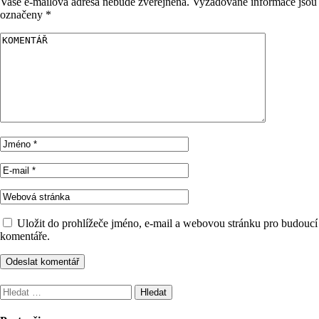
Vaše e-mailová adresa nebude zveřejněna.
Vyžadované informace jsou
označeny
*
Uložit do prohlížeče jméno, e-mail a webovou stránku pro budoucí
komentáře.
Vyhledávání