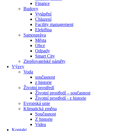
Finance
Budovy
Vytápění
Chlazení
Facility management
Elektřina
Samospráva
Města
Obce
Odpady
Smart City
Zlepšovatelské náměty
Výzvy
Voda
současnost
z historie
Životní prostředí
Životní prostředí – současnost
Životní prostředí ​- z historie
Evropská unie
Klimatická změna
Současnost
Z historie
Videa
Kontakt