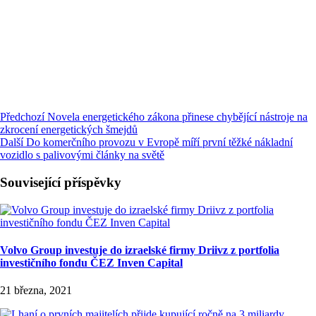
Předchozí
Novela energetického zákona přinese chybějící nástroje na
zkrocení energetických šmejdů
Další
Do komerčního provozu v Evropě míří první těžké nákladní
vozidlo s palivovými články na světě
Související příspěvky
Volvo Group investuje do izraelské firmy Driivz z portfolia
investičního fondu ČEZ Inven Capital
21 března, 2021