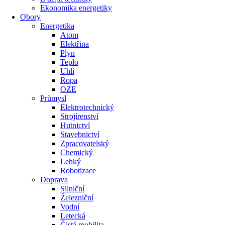
Ekonomika energetiky
Obory
Energetika
Atom
Elektřina
Plyn
Teplo
Uhlí
Ropa
OZE
Průmysl
Elektrotechnický
Strojírenství
Hutnictví
Stavebnictví
Zpracovatelský
Chemický
Lehký
Robotizace
Doprava
Silniční
Železniční
Vodní
Letecká
Čistá mobilita