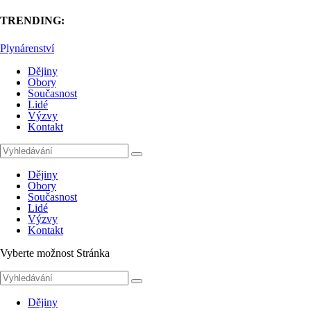
TRENDING:
Plynárenství
Dějiny
Obory
Současnost
Lidé
Výzvy
Kontakt
Dějiny
Obory
Současnost
Lidé
Výzvy
Kontakt
Vyberte možnost Stránka
Dějiny