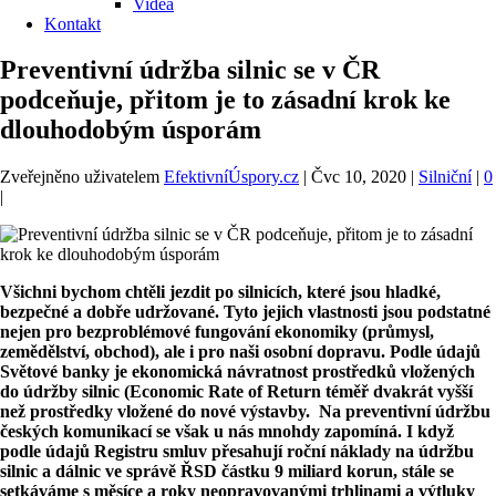
Videa
Kontakt
Preventivní údržba silnic se v ČR
podceňuje, přitom je to zásadní krok ke
dlouhodobým úsporám
Zveřejněno uživatelem
EfektivníÚspory.cz
|
Čvc 10, 2020
|
Silniční
|
0
|
Všichni bychom chtěli jezdit po silnicích, které jsou hladké,
bezpečné a dobře udržované. Tyto jejich vlastnosti jsou podstatné
nejen pro bezproblémové fungování ekonomiky (průmysl,
zemědělství, obchod), ale i pro naši osobní dopravu. Podle údajů
Světové banky je ekonomická návratnost prostředků vložených
do údržby silnic (Economic Rate of Return téměř dvakrát vyšší
než prostředky vložené do nové výstavby. Na preventivní údržbu
českých komunikací se však u nás mnohdy zapomíná. I když
podle údajů Registru smluv přesahují roční náklady na údržbu
silnic a dálnic ve správě ŘSD částku 9 miliard korun, stále se
setkáváme s měsíce a roky neopravovanými trhlinami a výtluky