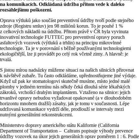
na komunikacích. Odkládaná údržba přitom vede k daleko
rozsáhlejšímu poškození.
Oprava výtluků jako součást preventivní údržby tvoří podle stejného
zdroje (Registru smluv) jen 98 miliónů korun. To je pouhé 1 %
z celkových nákladů na údržbu. Přitom právě v ČR byla vyvinuta
inovativní technologie FUTTEC pro preventivní opravy poruch
asfaltových vozovek (výtluků a trhlin) na principu mikrovlnné
technologie. Ta je v porovnání s běžně používanými technologiemi
ekologičtější, lze ji provádět po celý rok včetně zimy. A hlavně: je
trvalá.
S jistou mírou nadsázky můžeme situaci na našich silnicích přirovnat
k návštěvě zubaře. Tu často odkládáme, upřednostňujeme jiné výdaje.
Když už pak ke stomatologovi skutečně musíme, místo jedné malé
plomby v jediném termínu nás někdy čeká dlouhá série lékařských
zákroků, vrcholící drahým implantátem. Vztaženo na silnice: jejich
trvanlivé opravy nebudou vyžadovat opakované (a v dlouhodobém
horizontu mnohem dražší) zásahy, jak je tomu v současnosti. Lépe
udržovaná komunikace vydrží déle, prodlouží se intervaly mezi
nutnými generálními rekonstrukcemi.
Ministerstvo dopravy amerického státu Kalifornie (California
Department of Transportation –
Caltrans popisuje výhody prevence
údržby vozovek na úkor jejich generálních oprav poměrem 1 : 6. Podle