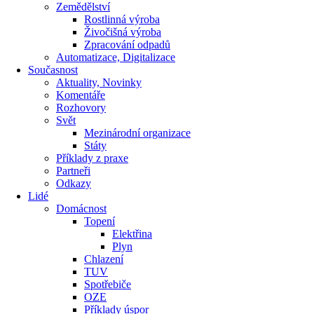
Zemědělství
Rostlinná výroba
Živočišná výroba
Zpracování odpadů
Automatizace, Digitalizace
Současnost
Aktuality, Novinky
Komentáře
Rozhovory
Svět
Mezinárodní organizace
Státy
Příklady z praxe
Partneři
Odkazy
Lidé
Domácnost
Topení
Elektřina
Plyn
Chlazení
TUV
Spotřebiče
OZE
Příklady úspor