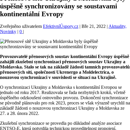
úspěšně synchronizovány se soustavami
kontinentální Evropy
Zveřejněno uživatelem
EfektivníÚspory.cz
|
Bře 21, 2022
|
Aktuality,
Novinky
|
0
|
Provozovatelé přenosových soustav kontinentální Evropy úspěšně
zahájili zkušební synchronizaci přenosových soustav Ukrajiny a
Moldavska. Stalo se tak na základě žádosti tamních provozovatelů
přenosových sítí, společností Ukrenergo a Moldelectrica, o
nouzovou synchronizaci v souvislosti se situací na Ukrajině.
O synchronizaci Ukrajiny a Moldavska s kontinentální Evropou se
jednalo od roku 2017. Realizovala se řada nezbytných kroků, včetně
úspěšného odzkoušení ostrovního provozu. Dokončení synchronizace
se původně plánovalo pro rok 2023, proces se však výrazně urychlil na
základě žádosti o nouzovou synchronizaci Ukrajiny a Moldavska ze
27. a 28. února 2022.
Zkušební synchronizace se provedla po důkladné analýze asociace
ENTSO-E, která potvrdila technickou proveditelnost propojení.