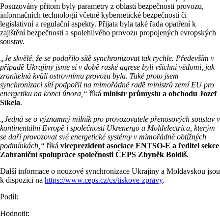
Posuzovány přitom byly parametry z oblasti bezpečnosti provozu,
informačních technologií včetně kybernetické bezpečnosti či
legislativní a regulační aspekty. Přijata byla také řada opatření k
zajištění bezpečnosti a spolehlivého provozu propojených evropských
soustav.
„Je skvělé, že se podařilo sítě synchronizovat tak rychle. Především v
případě Ukrajiny jsme si v době ruské agrese byli všichni vědomi, jak
zranitelná kvůli ostrovnímu provozu byla. Také proto jsem
synchronizaci sítí podpořil na mimořádné radě ministrů zemí EU pro
energetiku na konci února,“
říká
ministr průmyslu a obchodu Jozef
Síkela
.
„Jedná se o významný milník pro provozovatele přenosových soustav v
kontinentální Evropě i společnosti Ukrenergo a Moldelectrica, kterým
se daří provozovat své energetické systémy v mimořádně obtížných
podmínkách,“
říká
viceprezident asociace ENTSO-E a ředitel sekce
Zahraniční spolupráce společnosti ČEPS Zbyněk Boldiš
.
Další informace o nouzové synchronizace Ukrajiny a Moldavskou jsou
k dispozici na
https://www.ceps.cz/cs/tiskove-zpravy
.
Podíl:
Hodnotit: