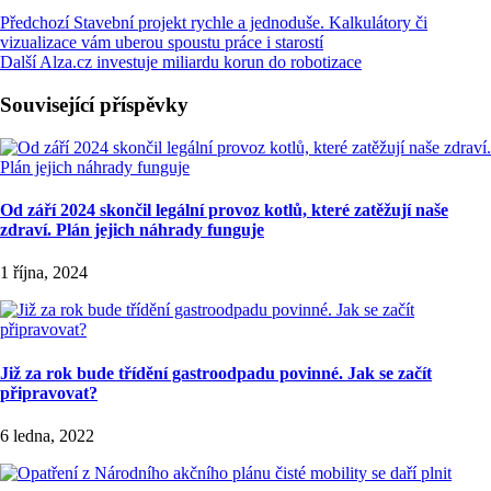
Předchozí
Stavební projekt rychle a jednoduše. Kalkulátory či
vizualizace vám uberou spoustu práce i starostí
Další
Alza.cz investuje miliardu korun do robotizace
Související příspěvky
Od září 2024 skončil legální provoz kotlů, které zatěžují naše
zdraví. Plán jejich náhrady funguje
1 října, 2024
Již za rok bude třídění gastroodpadu povinné. Jak se začít
připravovat?
6 ledna, 2022