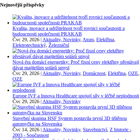
Nejnovější příspěvky
Kvalita, inovace a udržitelnost tvoří rovnici současnosti a
budoucnosti společnosti PRAKAB
Čvc 29, 2026
|
Aktuality, Novinky
,
Atom
,
Elektřina
,
Elektrotechnický
,
Železniční
Nová éra domácí energetiky: Proč fixní ceny elektřiny přestávají
dávat majitelům solárů smysl
Čvc 29, 2026
|
Aktuality, Novinky
,
Domácnost
,
Elektřina
,
OZE
,
OZE
Europe IVF a Innova Healthcare spojují síly v léčbě neplodnosti
Čvc 29, 2026
|
Aktuality, Novinky
Stavební skupina HSF System postavila první 3D tištěnou
automyčku na Slovensku
Čvc 14, 2026
|
Aktuality, Novinky
,
Stavebnictví
,
Z historie -
2003 - Současnost