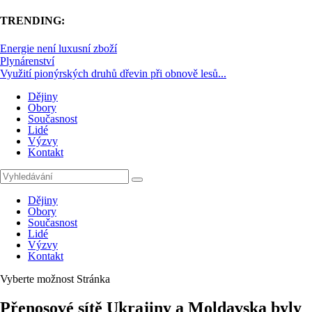
TRENDING:
Energie není luxusní zboží
Plynárenství
Využití pionýrských druhů dřevin při obnově lesů...
Dějiny
Obory
Současnost
Lidé
Výzvy
Kontakt
Dějiny
Obory
Současnost
Lidé
Výzvy
Kontakt
Vyberte možnost Stránka
Přenosové sítě Ukrajiny a Moldavska byly