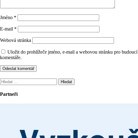
Jméno
*
E-mail
*
Webová stránka
Uložit do prohlížeče jméno, e-mail a webovou stránku pro budoucí
komentáře.
Vyhledávání
Partneři