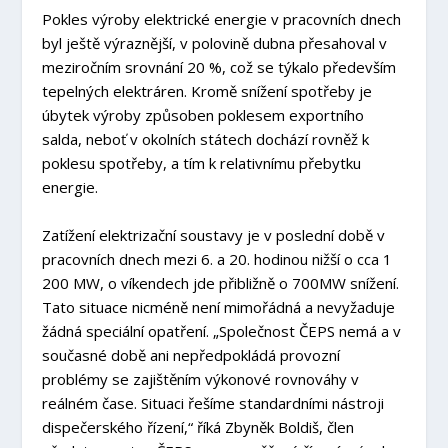
Pokles výroby elektrické energie v pracovních dnech
byl ještě výraznější, v polovině dubna přesahoval v
meziročním srovnání 20 %, což se týkalo především
tepelných elektráren. Kromě snížení spotřeby je
úbytek výroby způsoben poklesem exportního
salda, neboť v okolních státech dochází rovněž k
poklesu spotřeby, a tím k relativnímu přebytku
energie.
Zatížení elektrizační soustavy je v poslední době v
pracovních dnech mezi 6. a 20. hodinou nižší o cca 1
200 MW, o víkendech jde přibližně o 700MW snížení.
Tato situace nicméně není mimořádná a nevyžaduje
žádná speciální opatření. „Společnost ČEPS nemá a v
současné době ani nepředpokládá provozní
problémy se zajištěním výkonové rovnováhy v
reálném čase. Situaci řešíme standardními nástroji
dispečerského řízení,“ říká Zbyněk Boldiš, člen