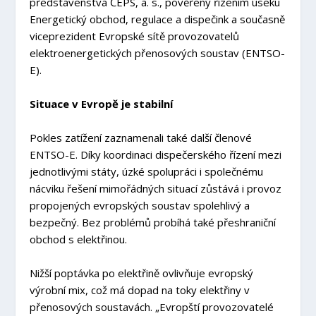
představenstva ČEPS, a. s., pověřený řízením úseku
Energetický obchod, regulace a dispečink a současně
viceprezident Evropské sítě provozovatelů
elektroenergetických přenosových soustav (ENTSO-
E).
Situace v Evropě je stabilní
Pokles zatížení zaznamenali také další členové
ENTSO-E. Díky koordinaci dispečerského řízení mezi
jednotlivými státy, úzké spolupráci i společnému
nácviku řešení mimořádných situací zůstává i provoz
propojených evropských soustav spolehlivý a
bezpečný. Bez problémů probíhá také přeshraniční
obchod s elektřinou.
Nižší poptávka po elektřině ovlivňuje evropský
výrobní mix, což má dopad na toky elektřiny v
přenosových soustavách. „Evropští provozovatelé