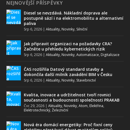
NEJNOVĚJŠÍ PŘÍSPĚVKY
Diesel se nevzdává. Nákladní doprava ale
postupně sází i na elektromobilitu a alternativní
paliva
Srp 6, 2026
|
Aktuality, Novinky
,
Silniční
Jak připravit organizaci na požadavky CRA?
Začněte u přehledu kybernetických rizik
Srp 6, 2026
|
Aktuality, Novinky
,
Automatizace, Digitalizace
ČAS rozšířila Datový standard stavby a
dokončila další milník zavádění BIM v Česku
Srp 6, 2026
|
Aktuality, Novinky
,
Stavebnictví
Kvalita, inovace a udržitelnost tvoří rovnici
současnosti a budoucnosti společnosti PRAKAB
Čvc 29, 2026
|
Aktuality, Novinky
,
Atom
,
Elektřina
,
Elektrotechnický
,
Železniční
Nová éra domácí energetiky: Proč fixní ceny
elektřiny přestávají dávat majitelům solárů