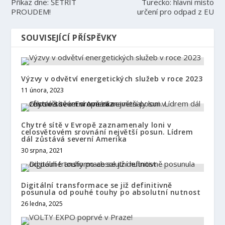
Příkaz dne: ŠETŘIT
Turecko: hlavní místo
PROUDEM!
určení pro odpad z EU
SOUVISEJÍCÍ PŘÍSPĚVKY
Výzvy v odvětví energetických služeb v roce 2023
11 února, 2023
Chytré sítě v Evropě zaznamenaly loni v
celosvětovém srovnání největší posun. Lídrem
dál zůstává severní Amerika
30 srpna, 2021
Digitální transformace se již definitivně
posunula od pouhé touhy po absolutní nutnost
26 ledna, 2025