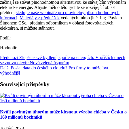
začínají se stávat plnohodnotnou alternativou ke stávajícím výrobnám
elektrické energie. Abyste měli o této rychle se rozvíjející oblasti
přehled,
sledujte naše webináře pro pravidelný přísun hodnotných
informací
.
Materiály z přednášek
vedených mimo jiné Ing. Pavlem
Šimonem CSc., předním odborníkem v oblasti fotovoltaických
elektráren, si můžete stáhnout.
Podíl:
Hodnotit:
Předchozí
Zlepšete své bydlení, spořte na energiích. V příštích dnech
se znovu otevře Nová zelená úsporám
Další
Poslat data do českého cloudu? Pro firmy to může být
výhodnější
Související příspěvky
Kvůli povinným úhorům může klesnout výroba chleba v Česku o
160 milionů bochníků
10 září, 2023