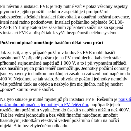
Při návrhu a instalaci FVE je tedy nutné vzít v potaz všechny aspekty
plynoucí z jejího použití. Jedním z aspektů je i protipožární
zabezpečení střešních instalací fotovoltaik a opatření požární prevence,
která není radno podceňovat. Instalací požárního odpínače SOL30-
SAFETY firmy Eaton lze zásadním způsobem snížit rizika spojená
s instalací FVE a přispět tak k vyšší bezpečnosti celého systému.
Požární odpínač umožňuje hasičům dělat svou práci
Jak zajistit, aby v případě požáru v budově s FVE mohli hasiči
zasáhnout? V případě požáru je na PV modulech a kabelech stále
přítomné stejnosměrné napětí až 1 000 V, a to i při vypnutém střídači,
což hasičům jejich práci téměř znemožňuje. Jednotky požární ochrany
jsou vybaveny technikou umožňující zásah na zařízení pod napětím do
400 V. Nejednou se tak stalo, že přivolané požární jednotky nemohly
vést požární útok na objekt a nezbylo jim nic jiného, než jej nechat
„pouze“ kontrolovaně shořet.
Na tyto situace je nutné myslet již při instalaci FVE. Řešením je
použití
požárního odpínače k jednotlivým FV řetězcům
, popřípadě jejich
rozdělením požárním vypínačem do úseků s napětím nižším než 400V.
Tak lze velmi jednoduše a bez větší finanční náročnosti umožnit
hasičským jednotkám efektivní vedení požárního útoku na hořící
objekt. A to bez zbytečného odkladu.