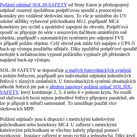
Požární odpínač SOL30-SAFETY
od firmy Eaton je předzapojený
odpínač osazený zpožděnou podpěťovou spouští a pomocnými
kontakty pro vzdálené sledování stavu. To vše je umístěno do UV
odolné skříňky vybavené průchodkami M12, popřípadě MC4
konektory pro rychlé a spolehlivé zapojení do obvodu. Podpěťová
spoušť se připojuje do série s nouzovým tlačítkem umístěným vně
objektu, popřípadě s automatickým systémem pro odpojení FVE
v případě požáru objektu. Celý obvod pak může být napájen z UPS či
back-up výstupu použitého střídače. Díky zpoždění podpěťové spouště
nedojde k nežádoucímu vypnutí požárního vypínače při překmitech
napájení back-up výstupu.
SOL-30 SAFETY se doporučuje
u malých fotovoltaických systémů
s jedním řetězcem, popřípadě pro individuální odpínání jednotlivých
řetězců v různých umístěních. U fotovoltaických systémů obsahujících
několik řetězců jde pak o
předem zapojený požární spínač SOL30X-
SAFETY
, který kombinuje 2, 3, 4 nebo 6 v jednom krytu. Na rozdíl
od slučovacích boxů nejsou jednotlivé řetězce připojeny paralelně, ale
lze je připojit k měniči samostatně. To umožňuje použití více
sledovacích MPP.
Požární odpínače jsou k dispozici s metrickými kabelovými
průchodkami nebo konektory MC4. U zařízení s metrickými
kabelovými průchodkami se všechny kabely připojují pomocí
svorkovnic. Instalace zařízení je proto rychlá a jednoduchá. Díky krytí