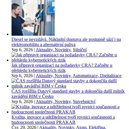
Diesel se nevzdává. Nákladní doprava ale postupně sází i na
elektromobilitu a alternativní paliva
Srp 6, 2026
|
Aktuality, Novinky
,
Silniční
Jak připravit organizaci na požadavky CRA? Začněte u
přehledu kybernetických rizik
Srp 6, 2026
|
Aktuality, Novinky
,
Automatizace, Digitalizace
ČAS rozšířila Datový standard stavby a dokončila další milník
zavádění BIM v Česku
Srp 6, 2026
|
Aktuality, Novinky
,
Stavebnictví
Kvalita, inovace a udržitelnost tvoří rovnici současnosti a
budoucnosti společnosti PRAKAB
Čvc 29, 2026
|
Aktuality, Novinky
,
Atom
,
Elektřina
,