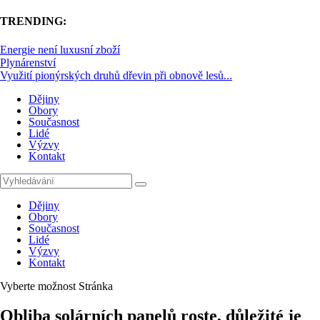
TRENDING:
Energie není luxusní zboží
Plynárenství
Využití pionýrských druhů dřevin při obnově lesů...
Dějiny
Obory
Současnost
Lidé
Výzvy
Kontakt
Dějiny
Obory
Současnost
Lidé
Výzvy
Kontakt
Vyberte možnost Stránka
Obliba solárních panelů roste, důležité je