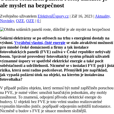
ale myslet na bezpečnost
Zveřejněno uživatelem
EfektivníÚspory.cz
|
Zář 16, 2023
|
Aktuality,
Novinky
,
OZE
,
OZE
|
0
|
Solární elektrárny se po otřesech na trhu s energiemi dostaly na
výsluní.
Vyrábění vlastní, čisté energie
se stalo atraktivní možností
pro mnohé české domácnosti a firmy a tak instalace
fotovoltaických panelů (FVE) zažívá v České republice nebývalý
boom. Správně provedený fotovoltaický systém přináší uživateli
významné úspory ve spotřebě elektrické energie a také pocit
soběstačnosti a udržitelnosti. Nicméně se s instalací FVE pojí i jistá
rizika, která není radno podceňovat. Přemýšleli jste například,
jak vypadá požární útok na objekt, na kterém je instalována
fotovoltaika?
V případě požáru objektu, který nemusí být nutně zapříčiněn poruchou
na FVE, je nutné vůbec umožnit hasičským jednotkám, aby mohly
zasáhnout. To znamená, odpojení přívodu elektrické energie do
budovy. U objektů bez FVE je toto velmi snadno realizovatelné
vypnutím hlavního jističe, popřípadě odpojením nejbližší trafostanice.
Nicméně u budov s FVE je situace mnohem složitější.