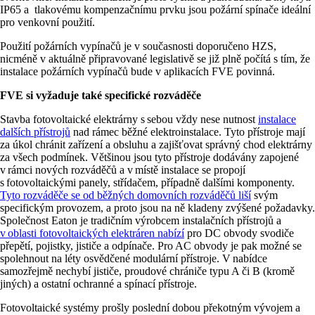
IP65 a tlakovému kompenzačnímu prvku jsou požární spínače ideální
pro venkovní použití.
Použití požárních vypínačů je v současnosti doporučeno HZS,
nicméně v aktuálně připravované legislativě se již plně počítá s tím, že
instalace požárních vypínačů bude v aplikacích FVE povinná.
FVE si vyžaduje také specifické rozváděče
Stavba fotovoltaické elektrárny s sebou vždy nese nutnost
instalace
dalších přístrojů
nad rámec běžné elektroinstalace. Tyto přístroje mají
za úkol chránit zařízení a obsluhu a zajišťovat správný chod elektrárny
za všech podmínek. Většinou jsou tyto přístroje dodávány zapojené
v rámci nových rozváděčů a v místě instalace se propojí
s fotovoltaickými panely, střídačem, případně dalšími komponenty.
Tyto rozváděče se od běžných domovních rozváděčů liší
svým
specifickým provozem, a proto jsou na ně kladeny zvýšené požadavky.
Společnost Eaton je tradičním výrobcem instalačních přístrojů a
v oblasti fotovoltaických elektráren nabízí
pro DC obvody svodiče
přepětí, pojistky, jističe a odpínače. Pro AC obvody je pak možné se
spolehnout na léty osvědčené modulární přístroje. V nabídce
samozřejmě nechybí jističe, proudové chrániče typu A či B (kromě
jiných) a ostatní ochranné a spínací přístroje.
Fotovoltaické systémy prošly poslední dobou překotným vývojem a