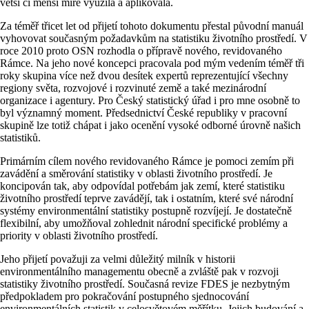
větší či menší míře využila a aplikovala.
Za téměř třicet let od přijetí tohoto dokumentu přestal původní manuál
vyhovovat současným požadavkům na statistiku životního prostředí. V
roce 2010 proto OSN rozhodla o přípravě nového, revidovaného
Rámce. Na jeho nové koncepci pracovala pod mým vedením téměř tři
roky skupina více než dvou desítek expertů reprezentující všechny
regiony světa, rozvojové i rozvinuté země a také mezinárodní
organizace i agentury. Pro Český statistický úřad i pro mne osobně to
byl významný moment. Předsednictví České republiky v pracovní
skupině lze totiž chápat i jako ocenění vysoké odborné úrovně našich
statistiků.
Primárním cílem nového revidovaného Rámce je pomoci zemím při
zavádění a směrování statistiky v oblasti životního prostředí. Je
koncipován tak, aby odpovídal potřebám jak zemí, které statistiku
životního prostředí teprve zavádějí, tak i ostatním, které své národní
systémy environmentální statistiky postupně rozvíjejí. Je dostatečně
flexibilní, aby umožňoval zohlednit národní specifické problémy a
priority v oblasti životního prostředí.
Jeho přijetí považuji za velmi důležitý milník v historii
environmentálního managementu obecně a zvláště pak v rozvoji
statistiky životního prostředí. Současná revize FDES je nezbytným
předpokladem pro pokračování postupného sjednocování
environmentálních statistik v celosvětovém měřítku. Jejich budování a