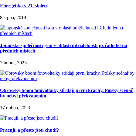
Energetika v 21. století
8 srpna, 2019
Japonské společnosti jsou v oblasti udržitelnosti již řadu let na
předních místech
7 února, 2023
Obrovský boom fotovoltaiky střídají první krachy. Polský scénář
by nebyl překvapením
17 dubna, 2023
Pracují, a přesto jsou chudí?