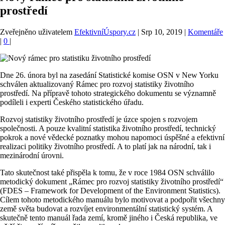
prostředí
Zveřejněno uživatelem
EfektivníÚspory.cz
|
Srp 10, 2019
|
Komentáře
|
0
|
Dne 26. února byl na zasedání Statistické komise OSN v New Yorku
schválen aktualizovaný Rámec pro rozvoj statistiky životního
prostředí. Na přípravě tohoto strategického dokumentu se významně
podíleli i experti Českého statistického úřadu.
Rozvoj statistiky životního prostředí je úzce spojen s rozvojem
společnosti. A pouze kvalitní statistika životního prostředí, technický
pokrok a nové vědecké poznatky mohou napomoci úspěšné a efektivní
realizaci politiky životního prostředí. A to platí jak na národní, tak i
mezinárodní úrovni.
Tato skutečnost také přispěla k tomu, že v roce 1984 OSN schválilo
metodický dokument „Rámec pro rozvoj statistiky životního prostředí“
(FDES – Framework for Development of the Environment Statistics).
Cílem tohoto metodického manuálu bylo motivovat a podpořit všechny
země světa budovat a rozvíjet environmentální statistický systém. A
skutečně tento manuál řada zemí, kromě jiného i Česká republika, ve