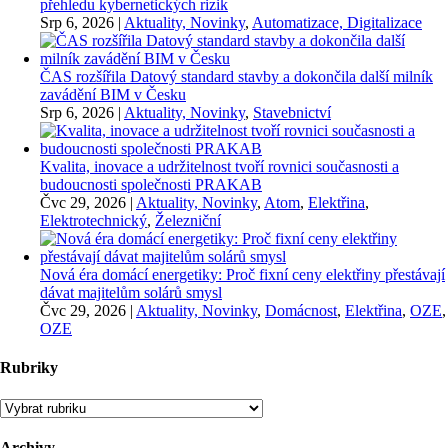
přehledu kybernetických rizik
Srp 6, 2026
|
Aktuality, Novinky
,
Automatizace, Digitalizace
ČAS rozšířila Datový standard stavby a dokončila další milník
zavádění BIM v Česku
Srp 6, 2026
|
Aktuality, Novinky
,
Stavebnictví
Kvalita, inovace a udržitelnost tvoří rovnici současnosti a
budoucnosti společnosti PRAKAB
Čvc 29, 2026
|
Aktuality, Novinky
,
Atom
,
Elektřina
,
Elektrotechnický
,
Železniční
Nová éra domácí energetiky: Proč fixní ceny elektřiny přestávají
dávat majitelům solárů smysl
Čvc 29, 2026
|
Aktuality, Novinky
,
Domácnost
,
Elektřina
,
OZE
,
OZE
Rubriky
Rubriky
Archivy