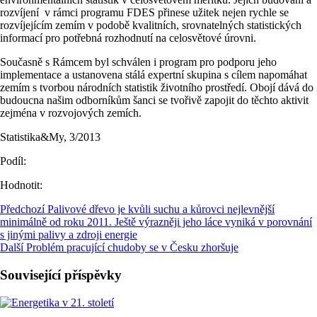
rozvíjení v rámci programu FDES přinese užitek nejen rychle se
rozvíjejícím zemím v podobě kvalitních, srovnatelných statistických
informací pro potřebná rozhodnutí na celosvětové úrovni.
Současně s Rámcem byl schválen i program pro podporu jeho
implementace a ustanovena stálá expertní skupina s cílem napomáhat
zemím s tvorbou národních statistik životního prostředí. Obojí dává do
budoucna našim odborníkům šanci se tvořivě zapojit do těchto aktivit
zejména v rozvojových zemích.
Statistika&My, 3/2013
Podíl:
Hodnotit:
Předchozí
Palivové dřevo je kvůli suchu a kůrovci nejlevnější
minimálně od roku 2011. Ještě výrazněji jeho láce vyniká v porovnání
s jinými palivy a zdroji energie
Další
Problém pracující chudoby se v Česku zhoršuje
Související příspěvky