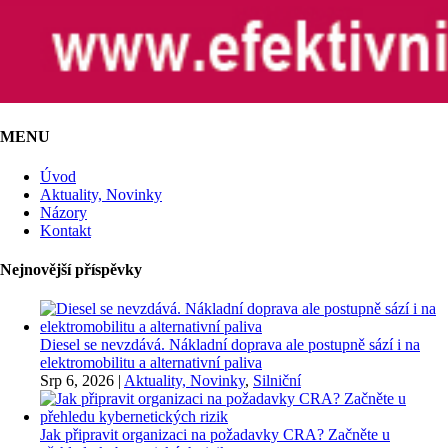
MENU
Úvod
Aktuality, Novinky
Názory
Kontakt
Nejnovější příspěvky
Diesel se nevzdává. Nákladní doprava ale postupně sází i na
elektromobilitu a alternativní paliva
Srp 6, 2026
|
Aktuality, Novinky
,
Silniční
Jak připravit organizaci na požadavky CRA? Začněte u