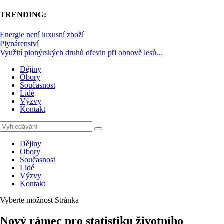
TRENDING:
Energie není luxusní zboží
Plynárenství
Využití pionýrských druhů dřevin při obnově lesů...
Dějiny
Obory
Současnost
Lidé
Výzvy
Kontakt
Dějiny
Obory
Současnost
Lidé
Výzvy
Kontakt
Vyberte možnost Stránka
Nový rámec pro statistiku životního