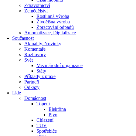
Zdravotnictví
Zemědělství
Rostlinná výroba
Živočišná výroba
Zpracování odpadů
Automatizace, Digitalizace
Současnost
Aktuality, Novinky
Komentáře
Rozhovory
Svět
Mezinárodní organizace
Státy
Příklady z praxe
Partneři
Odkazy
Lidé
Domácnost
Topení
Elektřina
Plyn
Chlazení
TUV
Spotřebiče