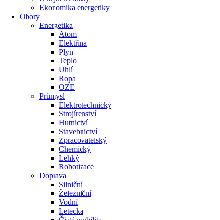
Ekonomika energetiky
Obory
Energetika
Atom
Elektřina
Plyn
Teplo
Uhlí
Ropa
OZE
Průmysl
Elektrotechnický
Strojírenství
Hutnictví
Stavebnictví
Zpracovatelský
Chemický
Lehký
Robotizace
Doprava
Silniční
Železniční
Vodní
Letecká
Čistá mobilita