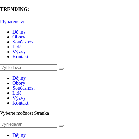
TRENDING:
Plynárenství
Dějiny
Obory
Současnost
Lidé
Výzvy
Kontakt
Dějiny
Obory
Současnost
Lidé
Výzvy
Kontakt
Vyberte možnost Stránka
Dějiny