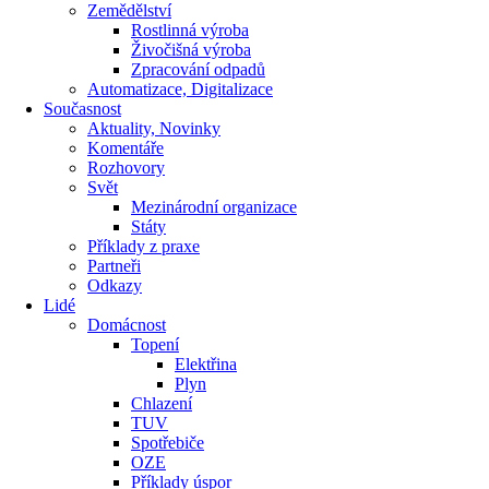
Zemědělství
Rostlinná výroba
Živočišná výroba
Zpracování odpadů
Automatizace, Digitalizace
Současnost
Aktuality, Novinky
Komentáře
Rozhovory
Svět
Mezinárodní organizace
Státy
Příklady z praxe
Partneři
Odkazy
Lidé
Domácnost
Topení
Elektřina
Plyn
Chlazení
TUV
Spotřebiče
OZE
Příklady úspor