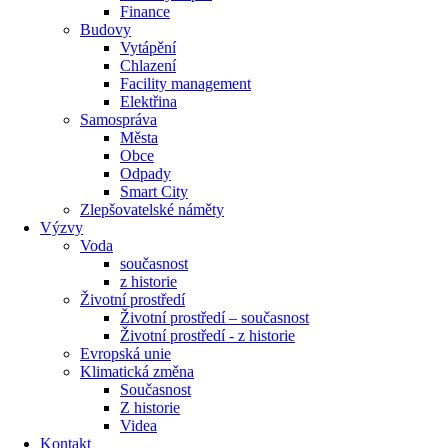
Finance
Budovy
Vytápění
Chlazení
Facility management
Elektřina
Samospráva
Města
Obce
Odpady
Smart City
Zlepšovatelské náměty
Výzvy
Voda
současnost
z historie
Životní prostředí
Životní prostředí – současnost
Životní prostředí ​- z historie
Evropská unie
Klimatická změna
Současnost
Z historie
Videa
Kontakt