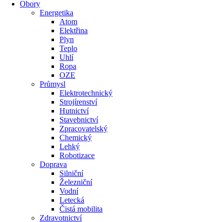
Obory
Energetika
Atom
Elektřina
Plyn
Teplo
Uhlí
Ropa
OZE
Průmysl
Elektrotechnický
Strojírenství
Hutnictví
Stavebnictví
Zpracovatelský
Chemický
Lehký
Robotizace
Doprava
Silniční
Železniční
Vodní
Letecká
Čistá mobilita
Zdravotnictví