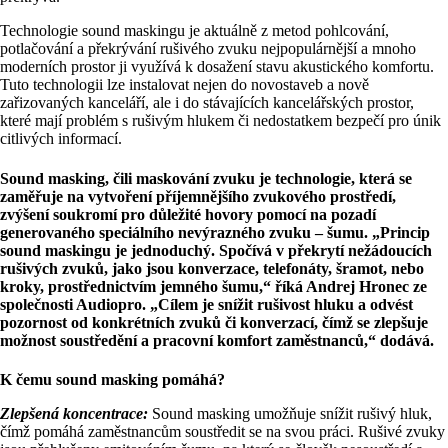
Technologie sound maskingu je aktuálně z metod pohlcování,
potlačování a překrývání rušivého zvuku nejpopulárnější a mnoho
moderních prostor ji využívá k dosažení stavu akustického komfortu.
Tuto technologii lze instalovat nejen do novostaveb a nově
zařizovaných kanceláří, ale i do stávajících kancelářských prostor,
které mají problém s rušivým hlukem či nedostatkem bezpečí pro únik
citlivých informací.
Sound masking, čili maskování zvuku je technologie, která se
zaměřuje na vytvoření příjemnějšího zvukového prostředí,
zvýšení soukromí pro důležité hovory pomocí na pozadí
generovaného speciálního nevýrazného zvuku – šumu. „Princip
sound maskingu je jednoduchý. Spočívá v překrytí nežádoucích
rušivých zvuků, jako jsou konverzace, telefonáty, šramot, nebo
kroky, prostřednictvím jemného šumu,“ říká Andrej Hronec ze
společnosti Audiopro. „Cílem je snížit rušivost hluku a odvést
pozornost od konkrétních zvuků či konverzací, čímž se zlepšuje
možnost soustředění a pracovní komfort zaměstnanců,“ dodává.
K čemu sound masking pomáhá?
Zlepšená koncentrace:
Sound masking umožňuje snížit rušivý hluk,
čímž pomáhá zaměstnancům soustředit se na svou práci. Rušivé zvuky