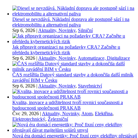
Diesel se nevzdává. Nákladní doprava ale postupně sází i na
elektromobilitu a alternativní paliva
Srp 6, 2026
|
Aktuality, Novinky
,
Silniční
Jak připravit organizaci na požadavky CRA? Začněte u
přehledu kybernetických rizik
Srp 6, 2026
|
Aktuality, Novinky
,
Automatizace, Digitalizace
ČAS rozšířila Datový standard stavby a dokončila další milník
zavádění BIM v Česku
Srp 6, 2026
|
Aktuality, Novinky
,
Stavebnictví
Kvalita, inovace a udržitelnost tvoří rovnici současnosti a
budoucnosti společnosti PRAKAB
Čvc 29, 2026
|
Aktuality, Novinky
,
Atom
,
Elektřina
,
Elektrotechnický
,
Železniční
Nová éra domácí energetiky: Proč fixní ceny elektřiny přestávají