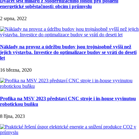
Dvacet šest miliard z Modernizačního fondu pro posílení
energetické soběstačnosti: obcím i průmyslu
2 srpna, 2022
Náklady na provoz a údržbu budov jsou trojnásobně vyšší než
jejich výstavba. Investice do optimalizace budov se vrátí do deseti
let
16 března, 2020
Profika na MSV 2023 představí CNC stroje i in-house vyvinutou
robotickou buňku
8 října, 2023