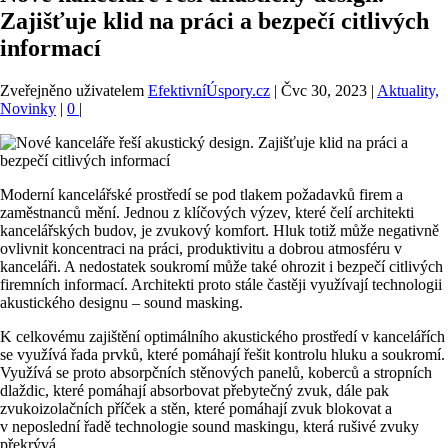
Zajišťuje klid na práci a bezpečí citlivých
informací
Zveřejněno uživatelem
EfektivníÚspory.cz
|
Čvc 30, 2023
|
Aktuality,
Novinky
|
0
|
Moderní kancelářské prostředí se pod tlakem požadavků firem a
zaměstnanců mění. Jednou z klíčových výzev, které čelí architekti
kancelářských budov, je zvukový komfort. Hluk totiž může negativně
ovlivnit koncentraci na práci, produktivitu a dobrou atmosféru v
kanceláři. A nedostatek soukromí může také ohrozit i bezpečí citlivých
firemních informací. Architekti proto stále častěji využívají technologii
akustického designu – sound masking.
K celkovému zajištění optimálního akustického prostředí v kancelářích
se využívá řada prvků, které pomáhají řešit kontrolu hluku a soukromí.
Využívá se proto absorpčních stěnových panelů, koberců a stropních
dlaždic, které pomáhají absorbovat přebytečný zvuk, dále pak
zvukoizolačních příček a stěn, které pomáhají zvuk blokovat a
v neposlední řadě technologie sound maskingu, která rušivé zvuky
překrývá.