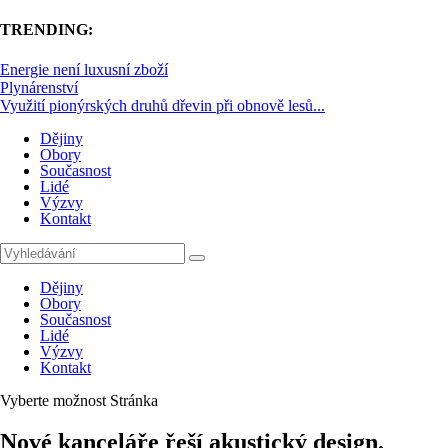
TRENDING:
Energie není luxusní zboží
Plynárenství
Využití pionýrských druhů dřevin při obnově lesů...
Dějiny
Obory
Současnost
Lidé
Výzvy
Kontakt
Dějiny
Obory
Současnost
Lidé
Výzvy
Kontakt
Vyberte možnost Stránka
Nové kanceláře řeší akustický design.