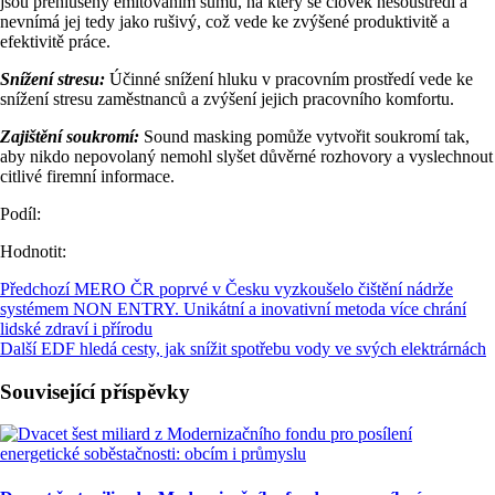
jsou přehlušeny emitováním šumu, na který se člověk nesoustředí a
nevnímá jej tedy jako rušivý, což vede ke zvýšené produktivitě a
efektivitě práce.
Snížení stresu:
Účinné snížení hluku v pracovním prostředí vede ke
snížení stresu zaměstnanců a zvýšení jejich pracovního komfortu.
Zajištění soukromí:
Sound masking pomůže vytvořit soukromí tak,
aby nikdo nepovolaný nemohl slyšet důvěrné rozhovory a vyslechnout
citlivé firemní informace.
Podíl:
Hodnotit:
Předchozí
MERO ČR poprvé v Česku vyzkoušelo čištění nádrže
systémem NON ENTRY. Unikátní a inovativní metoda více chrání
lidské zdraví i přírodu
Další
EDF hledá cesty, jak snížit spotřebu vody ve svých elektrárnách
Související příspěvky