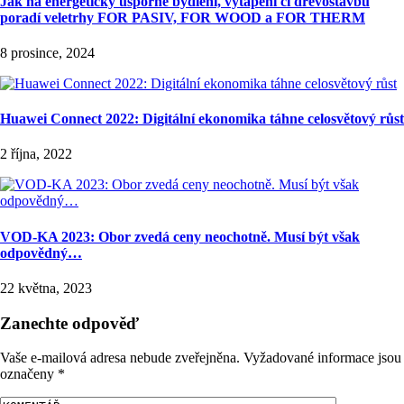
Jak na energeticky úsporné bydlení, vytápění či dřevostavbu
poradí veletrhy FOR PASIV, FOR WOOD a FOR THERM
8 prosince, 2024
Huawei Connect 2022: Digitální ekonomika táhne celosvětový růst
2 října, 2022
VOD-KA 2023: Obor zvedá ceny neochotně. Musí být však
odpovědný…
22 května, 2023
Zanechte odpověď
Vaše e-mailová adresa nebude zveřejněna.
Vyžadované informace jsou
označeny
*