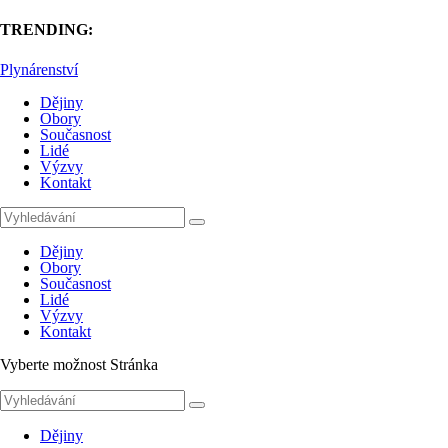
TRENDING:
Plynárenství
Dějiny
Obory
Současnost
Lidé
Výzvy
Kontakt
Dějiny
Obory
Současnost
Lidé
Výzvy
Kontakt
Vyberte možnost Stránka
Dějiny