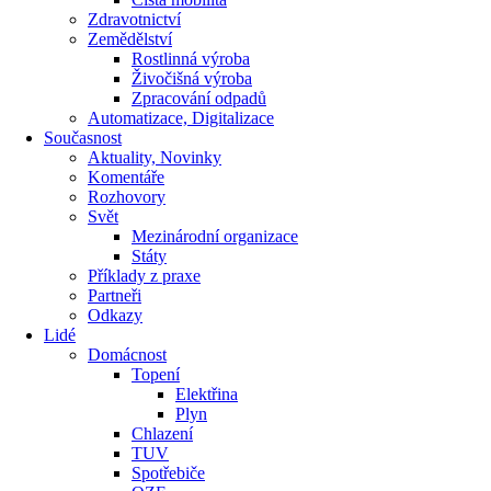
Zdravotnictví
Zemědělství
Rostlinná výroba
Živočišná výroba
Zpracování odpadů
Automatizace, Digitalizace
Současnost
Aktuality, Novinky
Komentáře
Rozhovory
Svět
Mezinárodní organizace
Státy
Příklady z praxe
Partneři
Odkazy
Lidé
Domácnost
Topení
Elektřina
Plyn
Chlazení
TUV
Spotřebiče