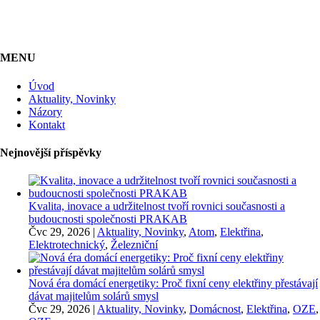
MENU
Úvod
Aktuality, Novinky
Názory
Kontakt
Nejnovější příspěvky
Kvalita, inovace a udržitelnost tvoří rovnici současnosti a
budoucnosti společnosti PRAKAB
Čvc 29, 2026
|
Aktuality, Novinky
,
Atom
,
Elektřina
,
Elektrotechnický
,
Železniční
Nová éra domácí energetiky: Proč fixní ceny elektřiny přestávají
dávat majitelům solárů smysl
Čvc 29, 2026
|
Aktuality, Novinky
,
Domácnost
,
Elektřina
,
OZE
,