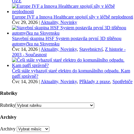
OZE
Europe IVF a Innova Healthcare spojují síly v léčbě neplodnosti
Čvc 29, 2026
|
Aktuality, Novinky
Stavební skupina HSF System postavila první 3D tištěnou
automyčku na Slovensku
Čvc 14, 2026
|
Aktuality, Novinky
,
Stavebnictví
,
Z historie -
2003 - Současnost
Češi stále vyhazují staré elektro do komunálního odpadu. Kam
patří správně?
Čvc 14, 2026
|
Aktuality, Novinky
,
Příklady z praxe
,
Spotřebiče
Rubriky
Rubriky
Archivy
Archivy