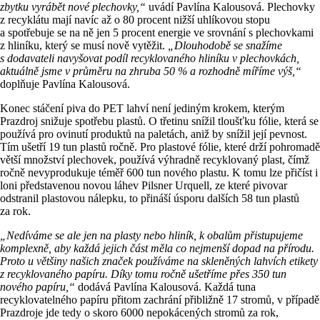
zbytku vyrábět nové plechovky,“
uvádí Pavlína Kalousová. Plechovky
z recyklátu mají navíc až o 80 procent nižší uhlíkovou stopu
a spotřebuje se na ně jen 5 procent energie ve srovnání s plechovkami
z hliníku, který se musí nově vytěžit.
„Dlouhodobě se snažíme
s dodavateli navyšovat podíl recyklovaného hliníku v plechovkách,
aktuálně jsme v průměru na zhruba 50 % a rozhodně míříme výš,“
doplňuje Pavlína Kalousová.
Konec stáčení piva do PET lahví není jediným krokem, kterým
Prazdroj snižuje spotřebu plastů. O třetinu snížil tloušťku fólie, která se
používá pro ovinutí produktů na paletách, aniž by snížil její pevnost.
Tím ušetří 19 tun plastů ročně. Pro plastové fólie, které drží pohromadě
větší množství plechovek, používá výhradně recyklovaný plast, čímž
ročně nevyprodukuje téměř 600 tun nového plastu. K tomu lze přičíst i
loni představenou novou láhev Pilsner Urquell, ze které pivovar
odstranil plastovou nálepku, to přináší úsporu dalších 58 tun plastů
za rok.
„Nedíváme se ale jen na plasty nebo hliník, k obalům přistupujeme
komplexně, aby každá jejich část měla co nejmenší dopad na přírodu.
Proto u většiny našich značek používáme na skleněných lahvích etikety
z recyklovaného papíru. Díky tomu ročně ušetříme přes 350 tun
nového papíru,“
dodává Pavlína Kalousová. Každá tuna
recyklovatelného papíru přitom zachrání přibližně 17 stromů, v případě
Prazdroje jde tedy o skoro 6000 nepokácených stromů za rok,