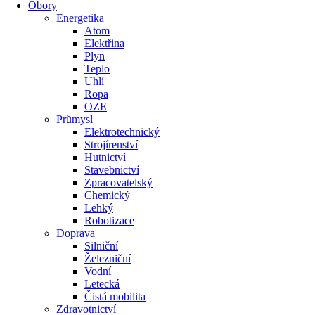
Obory
Energetika
Atom
Elektřina
Plyn
Teplo
Uhlí
Ropa
OZE
Průmysl
Elektrotechnický
Strojírenství
Hutnictví
Stavebnictví
Zpracovatelský
Chemický
Lehký
Robotizace
Doprava
Silniční
Železniční
Vodní
Letecká
Čistá mobilita
Zdravotnictví