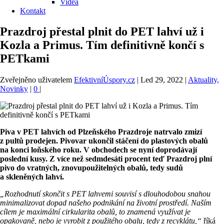
Videa
Kontakt
Prazdroj přestal plnit do PET lahví už i
Kozla a Primus. Tím definitivně končí s
PETkami
Zveřejněno uživatelem
EfektivníÚspory.cz
|
Led 29, 2022
|
Aktuality,
Novinky
|
0
|
Piva v PET lahvích od Plzeňského Prazdroje natrvalo zmizí
z pultů prodejen. Pivovar ukončil stáčení do plastových obalů
na konci loňského roku. V obchodech se nyní doprodávají
poslední kusy. Z více než sedmdesáti procent teď Prazdroj plní
pivo do vratných, znovupoužitelných obalů, tedy sudů
a skleněných lahví.
„Rozhodnutí skončit s PET lahvemi souvisí s dlouhodobou snahou
minimalizovat dopad našeho podnikání na životní prostředí. Naším
cílem je maximální cirkularita obalů, to znamená využívat je
opakovaně, nebo je vyrobit z použitého obalu, tedy z recyklátu,“
říká