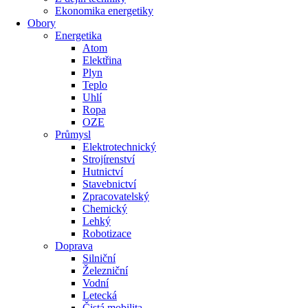
Ekonomika energetiky
Obory
Energetika
Atom
Elektřina
Plyn
Teplo
Uhlí
Ropa
OZE
Průmysl
Elektrotechnický
Strojírenství
Hutnictví
Stavebnictví
Zpracovatelský
Chemický
Lehký
Robotizace
Doprava
Silniční
Železniční
Vodní
Letecká
Čistá mobilita