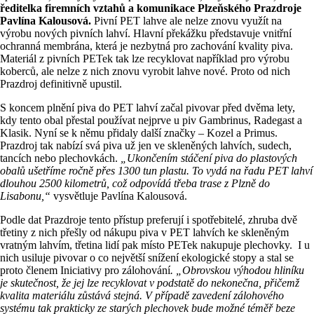
ředitelka firemních vztahů a komunikace Plzeňského Prazdroje
Pavlína Kalousová.
Pivní PET lahve ale nelze znovu využít na
výrobu nových pivních lahví. Hlavní překážku představuje vnitřní
ochranná membrána, která je nezbytná pro zachování kvality piva.
Materiál z pivních PETek tak lze recyklovat například pro výrobu
koberců, ale nelze z nich znovu vyrobit lahve nové. Proto od nich
Prazdroj definitivně upustil.
S koncem plnění piva do PET lahví začal pivovar před dvěma lety,
kdy tento obal přestal používat nejprve u piv Gambrinus, Radegast a
Klasik. Nyní se k němu přidaly další značky – Kozel a Primus.
Prazdroj tak nabízí svá piva už jen ve skleněných lahvích, sudech,
tancích nebo plechovkách.
„Ukončením stáčení piva do plastových
obalů ušetříme ročně přes 1300 tun plastu. To vydá na řadu PET lahví
dlouhou 2500 kilometrů, což odpovídá třeba trase z Plzně do
Lisabonu,“
vysvětluje Pavlína Kalousová.
Podle dat Prazdroje tento přístup preferují i spotřebitelé, zhruba dvě
třetiny z nich přešly od nákupu piva v PET lahvích ke skleněným
vratným lahvím, třetina lidí pak místo PETek nakupuje plechovky. I u
nich usiluje pivovar o co největší snížení ekologické stopy a stal se
proto členem Iniciativy pro zálohování
. „Obrovskou výhodou hliníku
je skutečnost, že jej lze recyklovat v podstatě do nekonečna, přičemž
kvalita materiálu zůstává stejná. V případě zavedení zálohového
systému tak prakticky ze starých plechovek bude možné téměř beze