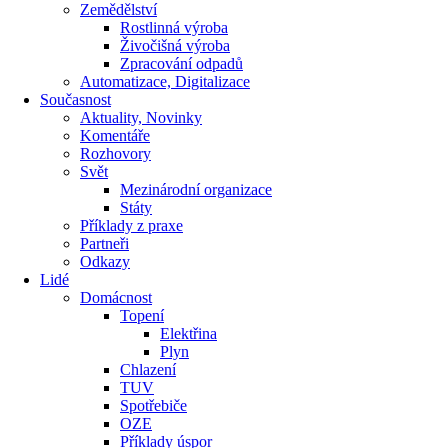
Zemědělství
Rostlinná výroba
Živočišná výroba
Zpracování odpadů
Automatizace, Digitalizace
Současnost
Aktuality, Novinky
Komentáře
Rozhovory
Svět
Mezinárodní organizace
Státy
Příklady z praxe
Partneři
Odkazy
Lidé
Domácnost
Topení
Elektřina
Plyn
Chlazení
TUV
Spotřebiče
OZE
Příklady úspor