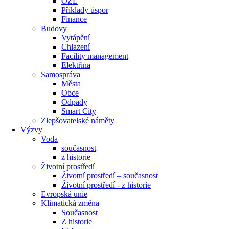
OZE
Příklady úspor
Finance
Budovy
Vytápění
Chlazení
Facility management
Elektřina
Samospráva
Města
Obce
Odpady
Smart City
Zlepšovatelské náměty
Výzvy
Voda
současnost
z historie
Životní prostředí
Životní prostředí – současnost
Životní prostředí ​- z historie
Evropská unie
Klimatická změna
Současnost
Z historie