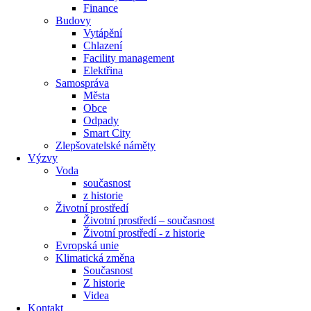
Finance
Budovy
Vytápění
Chlazení
Facility management
Elektřina
Samospráva
Města
Obce
Odpady
Smart City
Zlepšovatelské náměty
Výzvy
Voda
současnost
z historie
Životní prostředí
Životní prostředí – současnost
Životní prostředí ​- z historie
Evropská unie
Klimatická změna
Současnost
Z historie
Videa
Kontakt