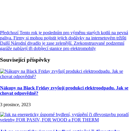
Předchozí
Tento rok je posledním pro výměnu starých kotlů na pevná
paliva. Firmy si mohou pojistit jejich dodávky na internetovém tržišti
Další
Národní divadlo je zase zelenější. Zrekonstruované podzemní
garáže nabízejí tři dobíjecí stanice pro elektromobily
Související příspěvky
Nákupy na Black Friday zvyšují produkci elektroodpadu. Jak se
chovat odpovědně?
3 prosince, 2023