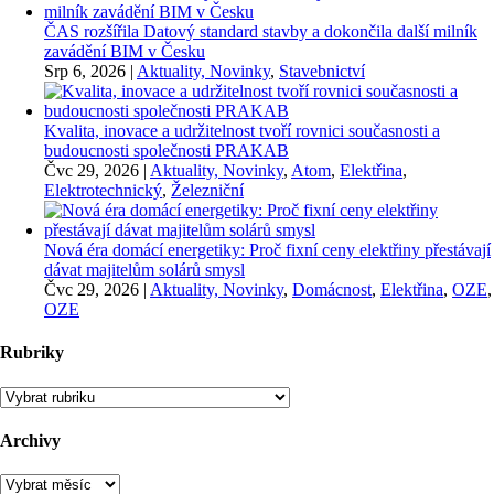
ČAS rozšířila Datový standard stavby a dokončila další milník
zavádění BIM v Česku
Srp 6, 2026
|
Aktuality, Novinky
,
Stavebnictví
Kvalita, inovace a udržitelnost tvoří rovnici současnosti a
budoucnosti společnosti PRAKAB
Čvc 29, 2026
|
Aktuality, Novinky
,
Atom
,
Elektřina
,
Elektrotechnický
,
Železniční
Nová éra domácí energetiky: Proč fixní ceny elektřiny přestávají
dávat majitelům solárů smysl
Čvc 29, 2026
|
Aktuality, Novinky
,
Domácnost
,
Elektřina
,
OZE
,
OZE
Rubriky
Rubriky
Archivy
Archivy