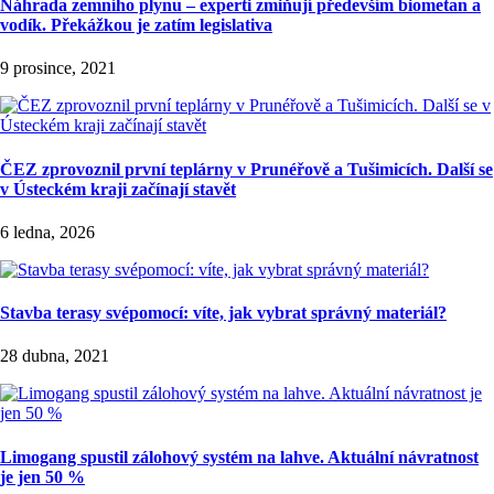
Náhrada zemního plynu – experti zmiňují především biometan a
vodík. Překážkou je zatím legislativa
9 prosince, 2021
ČEZ zprovoznil první teplárny v Prunéřově a Tušimicích. Další se
v Ústeckém kraji začínají stavět
6 ledna, 2026
Stavba terasy svépomocí: víte, jak vybrat správný materiál?
28 dubna, 2021
Limogang spustil zálohový systém na lahve. Aktuální návratnost
je jen 50 %