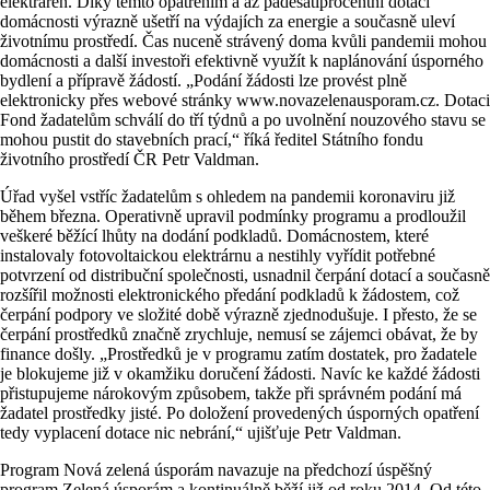
elektráren. Díky těmto opatřením a až padesátiprocentní dotaci
domácnosti výrazně ušetří na výdajích za energie a současně uleví
životnímu prostředí. Čas nuceně strávený doma kvůli pandemii mohou
domácnosti a další investoři efektivně využít k naplánování úsporného
bydlení a přípravě žádostí. „Podání žádosti lze provést plně
elektronicky přes webové stránky www.novazelenausporam.cz. Dotaci
Fond žadatelům schválí do tří týdnů a po uvolnění nouzového stavu se
mohou pustit do stavebních prací,“ říká ředitel Státního fondu
životního prostředí ČR Petr Valdman.
Úřad vyšel vstříc žadatelům s ohledem na pandemii koronaviru již
během března. Operativně upravil podmínky programu a prodloužil
veškeré běžící lhůty na dodání podkladů. Domácnostem, které
instalovaly fotovoltaickou elektrárnu a nestihly vyřídit potřebné
potvrzení od distribuční společnosti, usnadnil čerpání dotací a současně
rozšířil možnosti elektronického předání podkladů k žádostem, což
čerpání podpory ve složité době výrazně zjednodušuje. I přesto, že se
čerpání prostředků značně zrychluje, nemusí se zájemci obávat, že by
finance došly. „Prostředků je v programu zatím dostatek, pro žadatele
je blokujeme již v okamžiku doručení žádosti. Navíc ke každé žádosti
přistupujeme nárokovým způsobem, takže při správném podání má
žadatel prostředky jisté. Po doložení provedených úsporných opatření
tedy vyplacení dotace nic nebrání,“ ujišťuje Petr Valdman.
Program Nová zelená úsporám navazuje na předchozí úspěšný
program Zelená úsporám a kontinuálně běží již od roku 2014. Od této