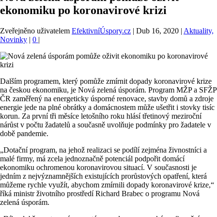
ekonomiku po koronavirové krizi
Zveřejněno uživatelem
EfektivníÚspory.cz
|
Dub 16, 2020
|
Aktuality,
Novinky
|
0
|
Dalším programem, který pomůže zmírnit dopady koronavirové krize
na českou ekonomiku, je Nová zelená úsporám. Program MŽP a SFŽP
ČR zaměřený na energeticky úsporné renovace, stavby domů a zdroje
energie jede na plné obrátky a domácnostem může ušetřit i stovky tisíc
korun. Za první tři měsíce letošního roku hlásí třetinový meziroční
nárůst v počtu žadatelů a současně uvolňuje podmínky pro žadatele v
době pandemie.
„Dotační program, na jehož realizaci se podílí zejména živnostníci a
malé firmy, má zcela jednoznačně potenciál podpořit domácí
ekonomiku ochromenou koronavirovou situací. V současnosti je
jedním z nejvýznamnějších existujících prorůstových opatření, která
můžeme rychle využít, abychom zmírnili dopady koronavirové krize,“
říká ministr životního prostředí Richard Brabec o programu Nová
zelená úsporám.