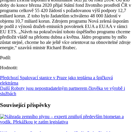
doby do konce března 2020 přijal Státní fond životního prostředí ČR v
programu celkově 55 420 žádostí s požadovanou výší podpory 12,7
miliard korun. Z toho bylo žadatelům schváleno 48 000 žádostí v
objemu 10,7 miliard korun. Zdrojem programu Nová zelená úsporám
je podíl z výnosů dražeb emisních povolenek EUA a EUAA v rámci
EU ETS. „Návrh na pokračování tohoto úspěšného programu chceme
předložit vládě na přelomu dubna a května. Jádro programu by mělo
zůstat stejné, chceme ho ale ještě více orientovat na obnovitelné zdroje
energie,“ uzavírá ministr Richard Brabec.
Podíl:
Hodnotit:
Předchozí
Spalovací stanice v Praze jako teplárna a špičková
elektrárna
Další
Roboty jsou nepostradatelným partnerem člověka ve výrobě i
službách
Související příspěvky