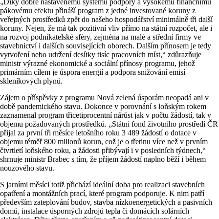
„Díky dobře nastavenému systému podpory a vysokému finančnímu
pákovému efektu přináší program z jedné investované koruny z
veřejných prostředků zpět do našeho hospodářství minimálně tři další
koruny. Nejen, že má tak pozitivní vliv přímo na státní rozpočet, ale i
na rozvoj podnikatelské sféry, zejména na malé a střední firmy ve
stavebnictví i dalších souvisejících oborech. Dalším přínosem je tedy
vytvoření nebo udržení desítky tisíc pracovních míst,“ zdůrazňuje
ministr výrazné ekonomické a sociální přínosy programu, jehož
primárním cílem je úspora energií a podpora snižování emisí
skleníkových plynů.
Zájem o příspěvky z programu Nová zelená úsporám neopadá ani v
době pandemického stavu. Dokonce v porovnání s loňským rokem
zaznamenal program třicetiprocentní nárůst jak v počtu žádostí, tak v
objemu požadovaných prostředků. „Státní fond životního prostředí ČR
přijal za první tři měsíce letošního roku 3 489 žádostí o dotace v
objemu téměř 800 milionů korun, což je o třetinu více než v prvním
čtvrtletí loňského roku, a žádosti přibývají i v posledních týdnech,“
shrnuje ministr Brabec s tím, že příjem žádostí naplno běží i během
nouzového stavu.
S jarními měsíci totiž přichází ideální doba pro realizaci stavebních
opatření a montážních prací, které program podporuje. K nim patří
především zateplování budov, stavba nízkoenergetických a pasivních
domů, instalace úsporných zdrojů tepla či domácích solárních