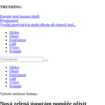
TRENDING:
Energie není luxusní zboží
Plynárenství
Využití pionýrských druhů dřevin při obnově lesů...
Dějiny
Obory
Současnost
Lidé
Výzvy
Kontakt
Dějiny
Obory
Současnost
Lidé
Výzvy
Kontakt
Vyberte možnost Stránka
Nová zelená úsporám pomůže oživit