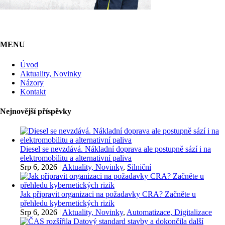
MENU
Úvod
Aktuality, Novinky
Názory
Kontakt
Nejnovější příspěvky
Diesel se nevzdává. Nákladní doprava ale postupně sází i na
elektromobilitu a alternativní paliva
Srp 6, 2026
|
Aktuality, Novinky
,
Silniční
Jak připravit organizaci na požadavky CRA? Začněte u
přehledu kybernetických rizik
Srp 6, 2026
|
Aktuality, Novinky
,
Automatizace, Digitalizace