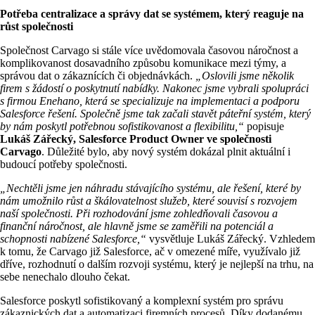
Potřeba centralizace a správy dat se systémem, který reaguje na
růst společnosti
Společnost Carvago si stále více uvědomovala časovou náročnost a
komplikovanost dosavadního způsobu komunikace mezi týmy, a
správou dat o zákaznících či objednávkách.
„Oslovili jsme několik
firem s žádostí o poskytnutí nabídky. Nakonec jsme vybrali spolupráci
s firmou Enehano, která se specializuje na implementaci a podporu
Salesforce řešení. Společně jsme tak začali stavět páteřní systém, který
by nám poskytl potřebnou sofistikovanost a flexibilitu,“
popisuje
Lukáš Zářecký, Salesforce Product Owner ve společnosti
Carvago
. Důležité bylo, aby nový systém dokázal plnit aktuální i
budoucí potřeby společnosti.
„Nechtěli jsme jen náhradu stávajícího systému, ale řešení, které by
nám umožnilo růst a škálovatelnost služeb, které souvisí s rozvojem
naší společnosti. Při rozhodování jsme zohledňovali časovou a
finanční náročnost, ale hlavně jsme se zaměřili na potenciál a
schopnosti nabízené Salesforce,“
vysvětluje Lukáš Zářecký. Vzhledem
k tomu, že Carvago již Salesforce, ač v omezené míře, využívalo již
dříve, rozhodnutí o dalším rozvoji systému, který je nejlepší na trhu, na
sebe nenechalo dlouho čekat.
Salesforce poskytl sofistikovaný a komplexní systém pro správu
zákaznických dat a automatizaci firemních procesů. Díky dodanému