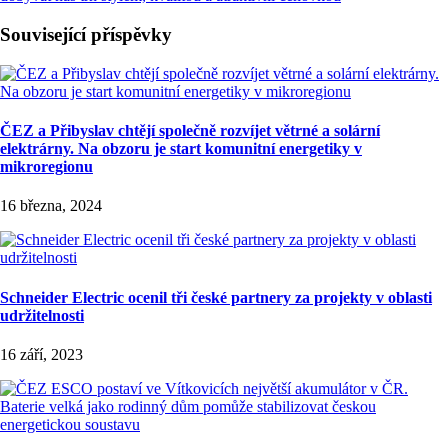
Související příspěvky
ČEZ a Přibyslav chtějí společně rozvíjet větrné a solární
elektrárny. Na obzoru je start komunitní energetiky v
mikroregionu
16 března, 2024
Schneider Electric ocenil tři české partnery za projekty v oblasti
udržitelnosti
16 září, 2023