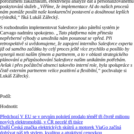
porozumění zákazníkům, efektivnější analýze dat a personalizovanému
poskytování služeb
„Věříme, že implementace AI do našich procesů
nám pomůže posílit naše konkurenční postavení a dosáhnout lepších
výsledků,“
říká Lukáš Zářecký.
S rozhodnutím implementovat Salesforce jako páteřní systém je
Carvago nadmíru spokojeno.
„Tato platforma nám přinesla
nepřeberné výhody a umožnila nám posunout se vpřed. Při
retrospektivě si uvědomujeme, že zapojení interního Salesforce experta
již od samého začátku by celý proces ještě více zrychlilo a posílilo by
synergii mezi naším týmem a partnerem, a to v oblasti strategického
plánování a přizpůsobování Salesforce našim unikátním potřebám.
Avšak i přes počáteční absenci takovéto interní role, byla spolupráce s
čistě externím partnerem velice pozitivní a flexibilní,“
pochvaluje si
Lukáš Zářecký.
Podíl:
Hodnotit:
Předchozí
V EU se v prvním pololetí prodalo téměř tři čtvrtě milionu
nových elektromobilů, v ČR necelé tři tisíce
Další
Česká značka elektrických skútrů a motorek ViaGo začíná
dobývat náš trh stylem, kvalitou a atraktivní cenovkou