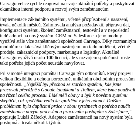
Carvago velice rychle reagovat na svoje aktuální potřeby a poskytovat
okamžitou interní podporu a rozvoj svým zaměstnancům.
Implementace základního systému, včetně přizpůsobení a nasazení,
trvala několik měsíců. Zahrnovala analýzu požadavků, přípravu dat,
konfiguraci systému, školení zaměstnanců, testování a v neposlední
řadě adopci na nový systém. CRM od Salesforce a jeho moduly
využívá stále více zaměstnanců společnosti Carvago. Díky rozmanitým
modulům se tak stává klíčovým nástrojem pro řadu oddělení, včetně
prodeje, zákaznické podpory, marketingu a logistiky. Aktuálně
Carvago využívá okolo 100 licencí, ale s rozvojem společnosti roste
také potřeba jejich počet neustále navyšovat.
Při samotné integraci pomáhal Carvagu tým odborníků, který projevil
velkou flexibilitu a ochotu porozumět unikátním obchodním procesům
společnosti.
„Nejtěžší byl přechod ze starého systému, kde jsme
pracovali
převážně
s Google tabulkami a Trellem, které jsme používali
na řízení celého procesu.
Lidé měli obavy a byli k novému systému
skeptičtí, což zpočátku vedlo ke zpoždění v jeho adopci. Dalším
problémem byla duplicitní práce v obou systémech a potřeba naučit
zaměstnance novým procesům a pracovním postupům v Salesforce,“
popisuje Lukáš Zářecký. Adaptace zaměstnanců na nový systém byla
postupná a trvala několik týdnů.