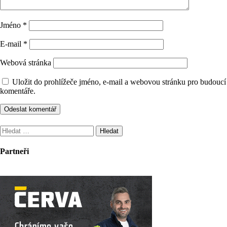
Jméno
*
E-mail
*
Webová stránka
Uložit do prohlížeče jméno, e-mail a webovou stránku pro budoucí
komentáře.
Vyhledávání
Partneři