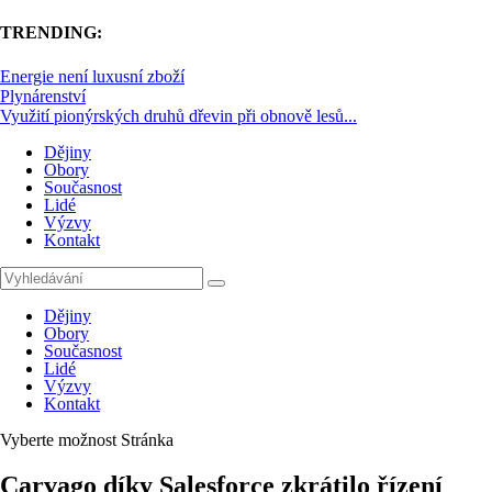
TRENDING:
Energie není luxusní zboží
Plynárenství
Využití pionýrských druhů dřevin při obnově lesů...
Dějiny
Obory
Současnost
Lidé
Výzvy
Kontakt
Dějiny
Obory
Současnost
Lidé
Výzvy
Kontakt
Vyberte možnost Stránka
Carvago díky Salesforce zkrátilo řízení