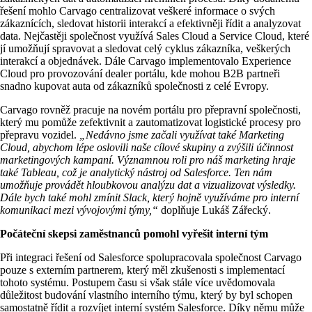
řešení mohlo Carvago centralizovat veškeré informace o svých
zákaznících, sledovat historii interakcí a efektivněji řídit a analyzovat
data. Nejčastěji společnost využívá Sales Cloud a Service Cloud, které
jí umožňují spravovat a sledovat celý cyklus zákazníka, veškerých
interakcí a objednávek. Dále Carvago implementovalo Experience
Cloud pro provozování dealer portálu, kde mohou B2B partneři
snadno kupovat auta od zákazníků společnosti z celé Evropy.
Carvago rovněž pracuje na novém portálu pro přepravní společnosti,
který mu pomůže zefektivnit a zautomatizovat logistické procesy pro
přepravu vozidel.
„Nedávno jsme začali využívat také Marketing
Cloud, abychom lépe oslovili naše cílové skupiny a zvýšili účinnost
marketingových kampaní. Významnou roli pro náš marketing hraje
také Tableau, což je analytický nástroj od Salesforce. Ten nám
umožňuje provádět hloubkovou analýzu dat a vizualizovat výsledky.
Dále bych také mohl zmínit Slack, který hojně využíváme pro interní
komunikaci mezi vývojovými týmy,“
doplňuje Lukáš Zářecký.
Počáteční skepsi zaměstnanců pomohl vyřešit interní tým
Při integraci řešení od Salesforce spolupracovala společnost Carvago
pouze s externím partnerem, který měl zkušenosti s implementací
tohoto systému. Postupem času si však stále více uvědomovala
důležitost budování vlastního interního týmu, který by byl schopen
samostatně řídit a rozvíjet interní systém Salesforce. Díky němu může