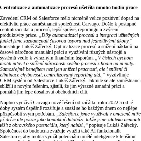
Centralizace a automatizace procesů ušetřila
mnoho hodin práce
Zavedení CRM od Salesforce mělo nicméně velice pozitivní dopad na
efektivitu práce zaměstnanců společnosti Carvago. Došlo k postupné
centralizaci dat a procesů, lepší správě, reportingu a zvýšení
produktivity práce.
„Díky automatizaci procesů a integraci užitečných
funkcí jsme zaznamenali
časovou úsporu nad jednotlivými úkony,“
konstatuje Lukáš Zářecký. Optimalizace procesů a snížení nákladů na
časově náročnou manuální práci a využívání různých nástrojů a
systémů vedlo k výrazným finančním úsporám.
„V číslech bychom
mohli mluvit o snížení náročnosti celého procesu z hodin na minuty.
Samozřejmě benefitem není jen snížení pracnosti, ale i snížení či
eliminace chybovosti, centralizovaný reporting atd.,“
vyzdvihuje
CRM systém od Salesforce Lukáš Zářecký. Jakmile se ale zaměstnanci
sblížili s novým řešením, zjistili, že jim výrazně usnadní práci a
pomáhá jim lépe dosahovat obchodních cílů.
Naplno využívá Carvago nové řešení od začátku roku 2022 a od té
doby systém úspěšně rozšiřuje a snaží se ho každým dnem co nejlépe
přizpůsobit svým potřebám.
„
Salesforce jsme využívali v omezené míře
již dříve ale pouze jako kontaktní databázi, takže jsme zdaleka nemohli
těžit z obrovského potenciálu, který nabízí
.
,“
popisuje Lukáš Zářecký.
Společnost do budoucna zvažuje využití také AI funkcionalit
Salesforce, aby mohla využít potenciálu umělé inteligence k lepšímu