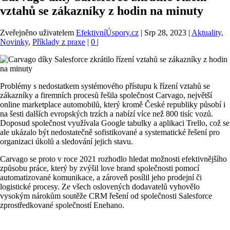
vztahů se zákazníky z hodin na minuty
Zveřejněno uživatelem
EfektivníÚspory.cz
|
Srp 28, 2023
|
Aktuality,
Novinky
,
Příklady z praxe
|
0
|
Problémy s nedostatkem systémového přístupu k řízení vztahů se
zákazníky a firemních procesů řešila společnost Carvago, největší
online marketplace automobilů, který kromě České republiky působí i
na šesti dalších evropských trzích a nabízí více než 800 tisíc vozů.
Doposud společnost využívala Google tabulky a aplikaci Trello, což se
ale ukázalo být nedostatečně sofistikované a systematické řešení pro
organizaci úkolů a sledování jejich stavu.
Carvago se proto v roce 2021 rozhodlo hledat možnosti efektivnějšího
způsobu práce, který by zvýšil love brand společnosti pomocí
automatizované komunikace, a zároveň posílil jeho prodejní či
logistické procesy. Ze všech oslovených dodavatelů vyhovělo
vysokým nárokům soutěže CRM řešení od společnosti Salesforce
zprostředkované společností Enehano.