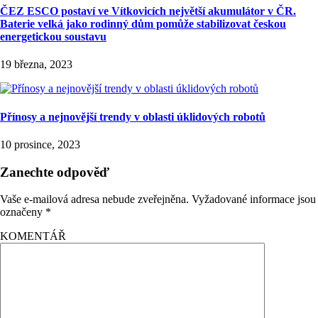
ČEZ ESCO postaví ve Vítkovicích největší akumulátor v ČR.
Baterie velká jako rodinný dům pomůže stabilizovat českou
energetickou soustavu
19 března, 2023
Přínosy a nejnovější trendy v oblasti úklidových robotů
10 prosince, 2023
Zanechte odpověď
Vaše e-mailová adresa nebude zveřejněna.
Vyžadované informace jsou
označeny
*
KOMENTÁŘ