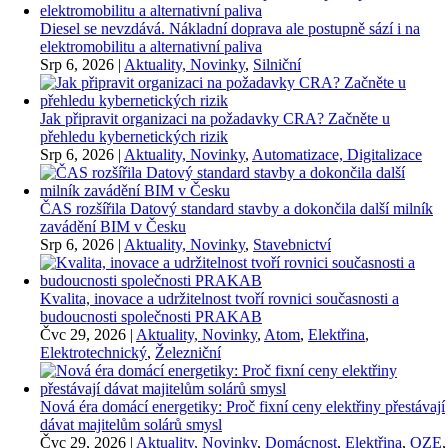
Diesel se nevzdává. Nákladní doprava ale postupně sází i na
elektromobilitu a alternativní paliva
Srp 6, 2026
|
Aktuality, Novinky
,
Silniční
Jak připravit organizaci na požadavky CRA? Začněte u
přehledu kybernetických rizik
Srp 6, 2026
|
Aktuality, Novinky
,
Automatizace, Digitalizace
ČAS rozšířila Datový standard stavby a dokončila další milník
zavádění BIM v Česku
Srp 6, 2026
|
Aktuality, Novinky
,
Stavebnictví
Kvalita, inovace a udržitelnost tvoří rovnici současnosti a
budoucnosti společnosti PRAKAB
Čvc 29, 2026
|
Aktuality, Novinky
,
Atom
,
Elektřina
,
Elektrotechnický
,
Železniční
Nová éra domácí energetiky: Proč fixní ceny elektřiny přestávají
dávat majitelům solárů smysl
Čvc 29, 2026
|
Aktuality, Novinky
,
Domácnost
,
Elektřina
,
OZE
,