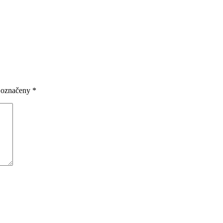
u označeny
*