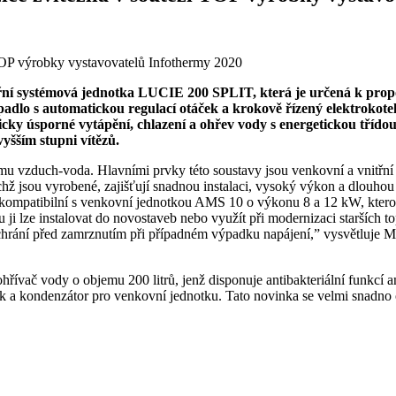
nitřní systémová jednotka LUCIE 200 SPLIT, která je určená k pro
padlo s automatickou regulací otáček a krokově řízený elektrokot
icky úsporné vytápění, chlazení a ohřev vody s energetickou třídou A
yšším stupni vítězů.
 vzduch-voda. Hlavními prvky této soustavy jsou venkovní a vnitřní j
ichž jsou vyrobené, zajišťují snadnou instalaci, vysoký výkon a dlouho
 kompatibilní s venkovní jednotkou AMS 10 o výkonu 8 a 12 kW, kterou
ji lze instalovat do novostaveb nebo využít při modernizaci staršíc
chrání před zamrznutím při případném výpadku napájení,” vysvětluje M
řívač vody o objemu 200 litrů, jenž disponuje antibakteriální funkcí a
a kondenzátor pro venkovní jednotku. Tato novinka se velmi snadno ovlá