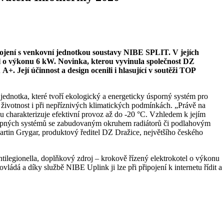
pojení s venkovní jednotkou soustavy NIBE SPLIT. V jejích
el o výkonu 6 kW. Novinka, kterou vyvinula společnost DZ
+. Její účinnost a design ocenili i hlasující v soutěži TOP
ednotka, které tvoří ekologický a energeticky úsporný systém pro
u životnost i při nepříznivých klimatických podmínkách. „Právě na
 charakterizuje efektivní provoz až do -20 °C. Vzhledem k jejím
h topných systémů se zabudovaným okruhem radiátorů či podlahovým
artin Grygar, produktový ředitel DZ Dražice, největšího českého
ntilegionella, doplňkový zdroj – krokově řízený elektrokotel o výkonu
dá a díky službě NIBE Uplink ji lze při připojení k internetu řídit a