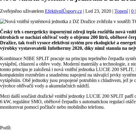
Zveřejněno uživatelem
EfektivníÚspory.cz
|
Led 23, 2020
|
Topení
|
0
|
Český trh s energeticky úspornými zdroji tepla rozšířila nová v
útrobách se nachází ohřívač vody o objemu 200 litrů, oběhové čer
Dražice, tak tvoří vysoce efektivní systém pro ekologické a energet
výrobky vystavovatelů Infothermy 2020, díky nimž stanula na nejv
Kombinace NIBE SPLIT pracuje na principu tepelného čerpadla systému
vytápění, chlazení a ohřev vody. Moderní materiály a technologie, z n
tomto principu je založená i nová vnitřní jednotka LUCIE 200 SPLIT,
kompaktním rozměrům a snadnému napojení na stávající prvky systému 
vytápěním. Obě jednotky jsou propojené potrubím s chladivem, jež je 
výrobce ohřívačů vody a akumulačních nádrží.
Mezi další součásti dražické vnitřní jednotky LUCIE 200 SPLIT patří oh
6 kW, regulátor SMO, oběhové čerpadlo s automatickou regulací otáček 
monitorovat pomocí počítače nebo mobilního telefonu.
Podíl: