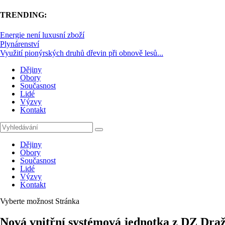
TRENDING:
Energie není luxusní zboží
Plynárenství
Využití pionýrských druhů dřevin při obnově lesů...
Dějiny
Obory
Současnost
Lidé
Výzvy
Kontakt
Dějiny
Obory
Současnost
Lidé
Výzvy
Kontakt
Vyberte možnost Stránka
Nová vnitřní systémová jednotka z DZ Draž