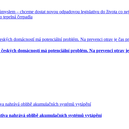
růmyslem – chceme dostat novou odpadovou legislativu do života co nej
 o tepelná čerpadla
a českých domácností má potenciální problém. Na prevenci otrav je
islativa nahrává oblibě akumulačních systémů vytápění