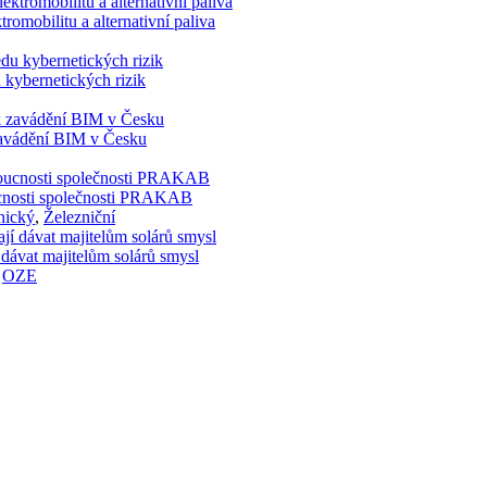
romobilitu a alternativní paliva
 kybernetických rizik
 zavádění BIM v Česku
doucnosti společnosti PRAKAB
nický
,
Železniční
 dávat majitelům solárů smysl
,
OZE