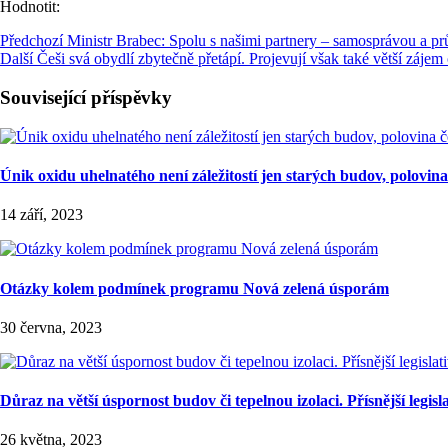
Hodnotit:
Předchozí
Ministr Brabec: Spolu s našimi partnery – samosprávou a p
Další
Češi svá obydlí zbytečně přetápí. Projevují však také větší zájem
Související příspěvky
Únik oxidu uhelnatého není záležitostí jen starých budov, polovin
14 září, 2023
Otázky kolem podmínek programu Nová zelená úsporám
30 června, 2023
Důraz na větší úspornost budov či tepelnou izolaci. Přísnější leg
26 května, 2023