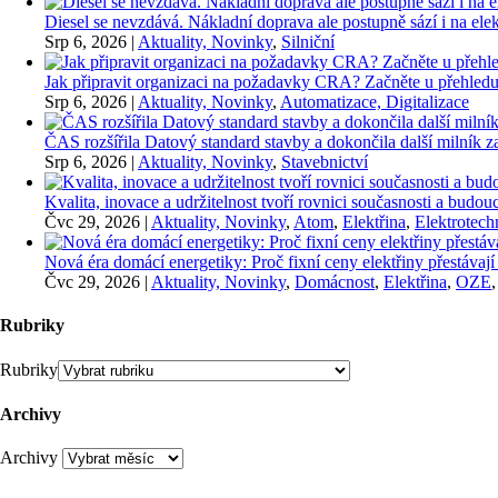
Diesel se nevzdává. Nákladní doprava ale postupně sází i na elekt
Srp 6, 2026
|
Aktuality, Novinky
,
Silniční
Jak připravit organizaci na požadavky CRA? Začněte u přehledu
Srp 6, 2026
|
Aktuality, Novinky
,
Automatizace, Digitalizace
ČAS rozšířila Datový standard stavby a dokončila další milník
Srp 6, 2026
|
Aktuality, Novinky
,
Stavebnictví
Kvalita, inovace a udržitelnost tvoří rovnici současnosti a bu
Čvc 29, 2026
|
Aktuality, Novinky
,
Atom
,
Elektřina
,
Elektrotech
Nová éra domácí energetiky: Proč fixní ceny elektřiny přestávají
Čvc 29, 2026
|
Aktuality, Novinky
,
Domácnost
,
Elektřina
,
OZE
Rubriky
Rubriky
Archivy
Archivy