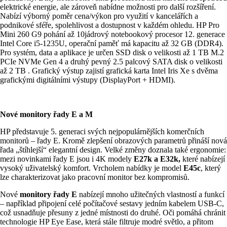
elektrické energie, ale zároveň nabídne možnosti pro další rozšíření.
Nabízí výborný poměr cena/výkon pro využití v kancelářích a
podnikové sféře, spolehlivost a dostupnost v každém ohledu. HP Pro
Mini 260 G9 pohání až 10jádrový notebookový procesor 12. generace
Intel Core i5-1235U, operační paměť má kapacitu až 32 GB (DDR4).
Pro systém, data a aplikace je určen SSD disk o velikosti až 1 TB M.2
PCIe NVMe Gen 4 a druhý pevný 2.5 palcový SATA disk o velikosti
až 2 TB . Grafický výstup zajistí grafická karta Intel Iris Xe s dvěma
grafickými digitálními výstupy (DisplayPort + HDMI).
Nové monitory řady E a M
HP představuje 5. generaci svých nejpopulárnějších komerčních
monitorů – řady E. Kromě zlepšení obrazových parametrů přináší nová
řada „štíhlejší“ elegantní design. Velké změny doznala také ergonomie:
mezi novinkami řady E jsou i 4K modely
E27k a E32k,
které nabízejí
vysoký uživatelský komfort. Vrcholem nabídky je model
E45c
, který
lze charakterizovat jako pracovní monitor bez kompromisů.
Nové
monitory řady E
nabízejí mnoho užitečných vlastností a funkcí
– například připojení celé počítačové sestavy jedním kabelem USB-C,
což usnadňuje přesuny z jedné místnosti do druhé. Oči pomáhá chránit
technologie HP Eye Ease, která stále filtruje modré světlo, a přitom