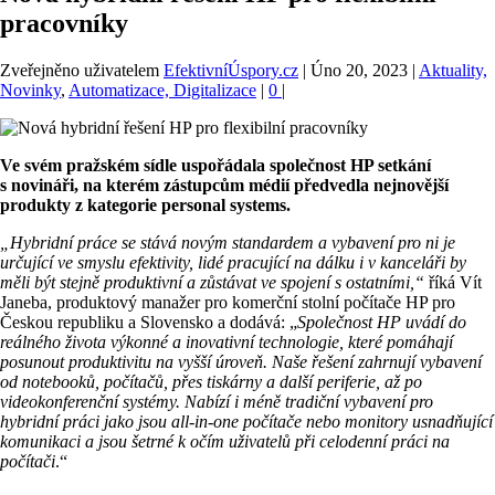
pracovníky
Zveřejněno uživatelem
EfektivníÚspory.cz
|
Úno 20, 2023
|
Aktuality,
Novinky
,
Automatizace, Digitalizace
|
0
|
Ve svém pražském sídle uspořádala společnost HP setkání
s novináři, na kterém zástupcům médií předvedla nejnovější
produkty z kategorie personal systems.
„Hybridní práce se stává novým standardem a vybavení pro ni je
určující ve smyslu efektivity, lidé pracující na dálku i v kanceláři by
měli být stejně produktivní a zůstávat ve spojení s ostatními,“
říká Vít
Janeba, produktový manažer pro komerční stolní počítače HP pro
Českou republiku a Slovensko a dodává: „
Společnost HP uvádí do
reálného života výkonné a inovativní technologie, které pomáhají
posunout produktivitu na vyšší úroveň. Naše řešení zahrnují vybavení
od notebooků, počítačů, přes tiskárny a další periferie, až po
videokonferenční systémy. Nabízí i méně tradiční vybavení pro
hybridní práci jako jsou all-in-one počítače nebo monitory usnadňující
komunikaci a jsou šetrné k očím uživatelů při celodenní práci na
počítači
.“