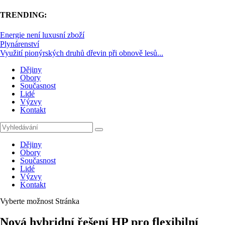
TRENDING:
Energie není luxusní zboží
Plynárenství
Využití pionýrských druhů dřevin při obnově lesů...
Dějiny
Obory
Současnost
Lidé
Výzvy
Kontakt
Dějiny
Obory
Současnost
Lidé
Výzvy
Kontakt
Vyberte možnost Stránka
Nová hybridní řešení HP pro flexibilní