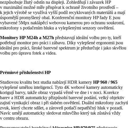
nezpůsobuje žlutý odstín na displeji. Zohledňují i závazek HP
v maximální možné míře přispívat k ochraně životního prostředí –
k jejich výrobě se využívá vyšší podíl recyklovaných materiálů a mají
úspornější promyšlený obal. Konferenční monitory HP řady E jsou
vybavené 5Mpx naklápěcí webovou kamerou pro ochranu soukromí,
mikrofony s potlačením hluku a vylepšenými senzory osvětlení.
Monitory HP M24h a M27h
představují ideální volbu pro ty, kteří
potřebují monitor pro práci i zábavu. Díky vylepšené ergonomii jsou
ideální pro práci, široké barevné spektrum je předurčuje i jako skvělou
volbu pro úpravu fotek a videa.
Prémiové příslušenství HP
Studiovou kvalitu bez studia nabízejí HDR kamery
HP 960 / 965
vylepšené umělou inteligencí. Tyto 4K webové kamery automaticky
korigují barvy, takže obraz vypadá věrně ve dne i v noci. Korekce
barev a HDR automaticky přizpůsobí barevné podání, velký objektiv
zajistí vynikající obraz i při slabém osvětlení. Duální mikrofony zachytí
zvuk, který chcete sdílet, a zároveň potlačí nepatřičný hluk v pozadí.
Navíc umějí automaticky sledovat mluvčího který tak zůstává vždy
v centru obrazu.
Programovatelná bezdrátová
klávesnice HP 970/975
představuje