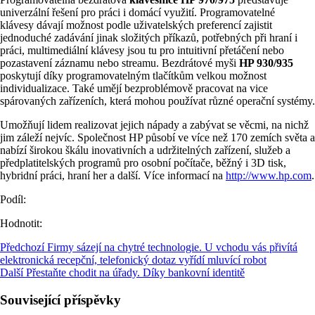
univerzální řešení pro práci i domácí využití. Programovatelné
klávesy dávají možnost podle uživatelských preferencí zajistit
jednoduché zadávání jinak složitých příkazů, potřebných při hraní i
práci, multimediální klávesy jsou tu pro intuitivní přetáčení nebo
pozastavení záznamu nebo streamu. Bezdrátové myši
HP 930/935
poskytují díky programovatelným tlačítkům velkou možnost
individualizace. Také umějí bezproblémově pracovat na vice
spárovaných zařízeních, která mohou používat různé operační systémy.
Umožňují lidem realizovat jejich nápady a zabývat se věcmi, na nichž
jim záleží nejvíc. Společnost HP působí ve více než 170 zemích světa a
nabízí širokou škálu inovativních a udržitelných zařízení, služeb a
předplatitelských programů pro osobní počítače, běžný i 3D tisk,
hybridní práci, hraní her a další. Více informací na
http://www.hp.com
.
Podíl:
Hodnotit:
Předchozí
Firmy sázejí na chytré technologie. U vchodu vás přivítá
elektronická recepční, telefonický dotaz vyřídí mluvící robot
Další
Přestaňte chodit na úřady. Díky bankovní identitě
Související příspěvky