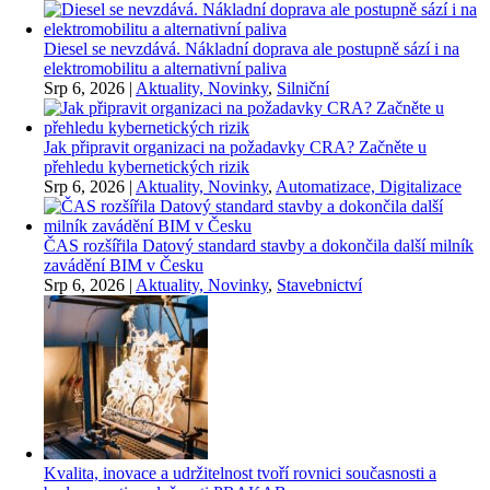
Diesel se nevzdává. Nákladní doprava ale postupně sází i na
elektromobilitu a alternativní paliva
Srp 6, 2026
|
Aktuality, Novinky
,
Silniční
Jak připravit organizaci na požadavky CRA? Začněte u
přehledu kybernetických rizik
Srp 6, 2026
|
Aktuality, Novinky
,
Automatizace, Digitalizace
ČAS rozšířila Datový standard stavby a dokončila další milník
zavádění BIM v Česku
Srp 6, 2026
|
Aktuality, Novinky
,
Stavebnictví
Kvalita, inovace a udržitelnost tvoří rovnici současnosti a