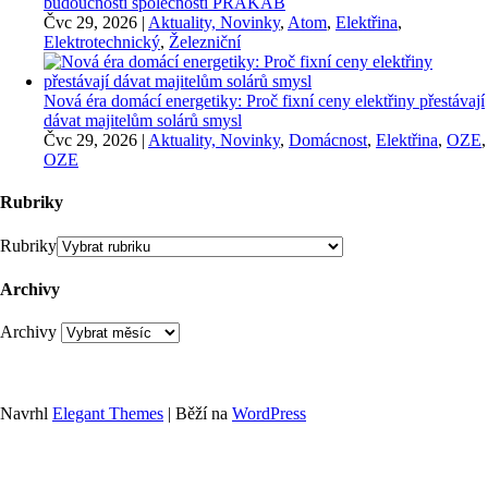
budoucnosti společnosti PRAKAB
Čvc 29, 2026
|
Aktuality, Novinky
,
Atom
,
Elektřina
,
Elektrotechnický
,
Železniční
Nová éra domácí energetiky: Proč fixní ceny elektřiny přestávají
dávat majitelům solárů smysl
Čvc 29, 2026
|
Aktuality, Novinky
,
Domácnost
,
Elektřina
,
OZE
,
OZE
Rubriky
Rubriky
Archivy
Archivy
Navrhl
Elegant Themes
| Běží na
WordPress