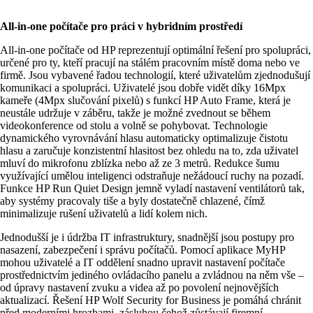
All-in-one počítače pro práci v hybridním prostředí
All-in-one počítače od HP reprezentují optimální řešení pro spolupráci,
určené pro ty, kteří pracují na stálém pracovním místě doma nebo ve
firmě. Jsou vybavené řadou technologií, které uživatelům zjednodušují
komunikaci a spolupráci. Uživatelé jsou dobře vidět díky 16Mpx
kameře (4Mpx slučování pixelů) s funkcí HP Auto Frame, která je
neustále udržuje v záběru, takže je možné zvednout se během
videokonference od stolu a volně se pohybovat. Technologie
dynamického vyrovnávání hlasu automaticky optimalizuje čistotu
hlasu a zaručuje konzistentní hlasitost bez ohledu na to, zda uživatel
mluví do mikrofonu zblízka nebo až ze 3 metrů. Redukce šumu
využívající umělou inteligenci odstraňuje nežádoucí ruchy na pozadí.
Funkce HP Run Quiet Design jemně vyladí nastavení ventilátorů tak,
aby systémy pracovaly tiše a byly dostatečně chlazené, čímž
minimalizuje rušení uživatelů a lidí kolem nich.
Jednodušší je i údržba IT infrastruktury, snadnější jsou postupy pro
nasazení, zabezpečení i správu počítačů. Pomocí aplikace MyHP
mohou uživatelé a IT oddělení snadno upravit nastavení počítače
prostřednictvím jediného ovládacího panelu a zvládnou na něm vše –
od úpravy nastavení zvuku a videa až po povolení nejnovějších
aktualizací. Řešení HP Wolf Security for Business je pomáhá chránit
před moderními hrozbami, zásluhou čehož zůstávají firemní