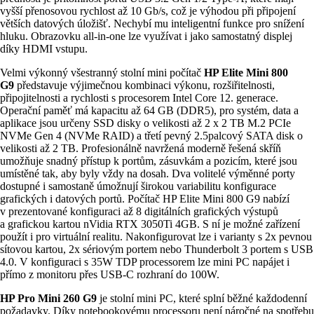
vyšší přenosovou rychlost až 10 Gb/s, což je výhodou při připojení
větších datových úložišť. Nechybí mu inteligentní funkce pro snížení
hluku. Obrazovku all-in-one lze využívat i jako samostatný displej
díky HDMI vstupu.
Velmi výkonný všestranný stolní mini počítač
HP Elite Mini 800
G9
představuje výjimečnou kombinaci výkonu, rozšiřitelnosti,
připojitelnosti a rychlosti s procesorem Intel Core 12. generace.
Operační paměť má kapacitu až 64 GB (DDR5), pro systém, data a
aplikace jsou určeny SSD disky o velikosti až 2 x 2 TB M.2 PCIe
NVMe Gen 4 (NVMe RAID) a třetí pevný 2.5palcový SATA disk o
velikosti až 2 TB. Profesionálně navržená moderně řešená skříň
umožňuje snadný přístup k portům, zásuvkám a pozicím, které jsou
umístěné tak, aby byly vždy na dosah. Dva volitelé výměnné porty
dostupné i samostaně úmožnují širokou variabilitu konfigurace
grafických i datových portů. Počítač HP Elite Mini 800 G9 nabízí
v prezentované konfiguraci až 8 digitálních grafických výstupů
a grafickou kartou nVidia RTX 3050Ti 4GB. S ní je možné zařízení
použít i pro virtuální realitu. Nakonfigurovat lze i varianty s 2x pevnou
sítovou kartou, 2x sériovým portem nebo Thunderbolt 3 portem s USB
4.0. V konfiguraci s 35W TDP processorem lze mini PC napájet i
přímo z monitoru přes USB-C rozhraní do 100W.
HP Pro Mini 260 G9
je stolní mini PC, které splní běžné každodenní
požadavky. Díky notebookovému processoru není náročné na spotřebu