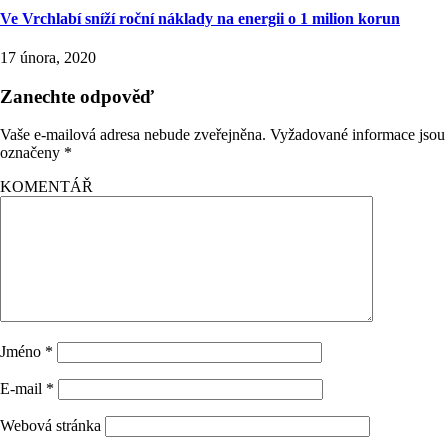
Ve Vrchlabí sníží roční náklady na energii o 1 milion korun
17 února, 2020
Zanechte odpověď
Vaše e-mailová adresa nebude zveřejněna.
Vyžadované informace jsou
označeny
*
KOMENTÁŘ
Jméno
*
E-mail
*
Webová stránka