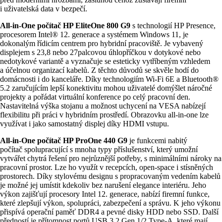
i uživatelská data v bezpečí.
All-in-One počítač HP EliteOne 800 G9
s technologií HP Presence,
procesorem Intel® 12. generace a systémem Windows 11,
je
dokonalým řídicím centrem pro hybridní pracoviště. Je vybavený
displejem s 23,8 nebo 27palcovou úhlopříčkou v dotykové nebo
nedotykové variantě a vyznačuje se esteticky vytříbeným vzhledem
a účelnou organizací kabelů. Z těchto důvodů se skvěle hodí do
domácnosti i do kanceláře. Díky technologiím Wi-Fi 6E a Bluetooth®
5.2 zaručujícím lepší konektivitu mohou uživatelé domýšlet náročné
projekty a pořádat virtuální konference po celý pracovní den.
Nastavitelná výška stojanu a možnost uchycení na VESA nabízejí
flexibilitu při práci v hybridním prostředí. Obrazovku all-in-one lze
využívat i jako samostatný displej díky HDMI vstupu.
All-in-One počítač HP ProOne 440 G9
je funkcemi nabitý
počítač spolupracující s mnoha typy příslušenství, který umožní
vytvářet chytrá řešení pro nejrůznější potřeby, s minimálními nároky na
pracovní prostor. Lze ho využít v recepcích, open-space i stísněných
prostorech. Díky stylovému designu s propracovaným vedením kabelů
je možné jej umístit kdekoliv bez narušení elegance interiéru. Jeho
výkon zajišťují procesory Intel 12. generace, nabízí firemní funkce,
které zlepšují výkon, spolupráci, zabezpečení a správu. K jeho výkonu
přispívá operační paměť DDR4 a pevné disky HDD nebo SSD. Další
předností je přítomnost portů USB 3.2 Gen 1/2 Type-A, které mají