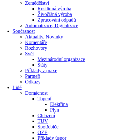
Zemědělství
Rostlinná výroba
Živočišná výroba
Zpracování odpadů
Automatizace, Digitalizace
Současnost
Aktuality, Novinky
Komentáře
Rozhovory
Svět
Mezinárodní organizace
Státy
Příklady z praxe
Partneři
Odkazy
Lidé
Domácnost
Topení
Elektřina
Plyn
Chlazení
TUV
Spotřebiče
OZE
Příklady úspor