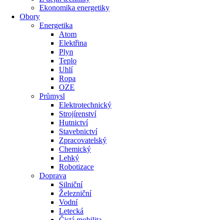
Ekonomika energetiky
Obory
Energetika
Atom
Elektřina
Plyn
Teplo
Uhlí
Ropa
OZE
Průmysl
Elektrotechnický
Strojírenství
Hutnictví
Stavebnictví
Zpracovatelský
Chemický
Lehký
Robotizace
Doprava
Silniční
Železniční
Vodní
Letecká
Čistá mobilita