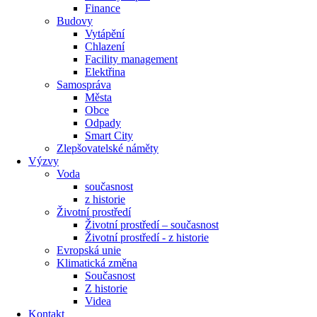
Finance
Budovy
Vytápění
Chlazení
Facility management
Elektřina
Samospráva
Města
Obce
Odpady
Smart City
Zlepšovatelské náměty
Výzvy
Voda
současnost
z historie
Životní prostředí
Životní prostředí – současnost
Životní prostředí ​- z historie
Evropská unie
Klimatická změna
Současnost
Z historie
Videa
Kontakt