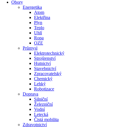
Obory
Energetika
Atom
Elektřina
Plyn
Teplo
Uhlí
Ropa
OZE
Průmysl
Elektrotechnický
Strojírenství
Hutnictví
Stavebnictví
Zpracovatelský
Chemický
Lehký
Robotizace
Doprava
Silniční
Železniční
Vodní
Letecká
Čistá mobilita
Zdravotnictví