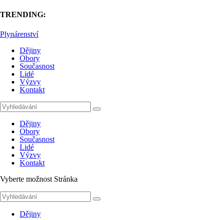
TRENDING:
Plynárenství
Dějiny
Obory
Současnost
Lidé
Výzvy
Kontakt
Dějiny
Obory
Současnost
Lidé
Výzvy
Kontakt
Vyberte možnost Stránka
Dějiny