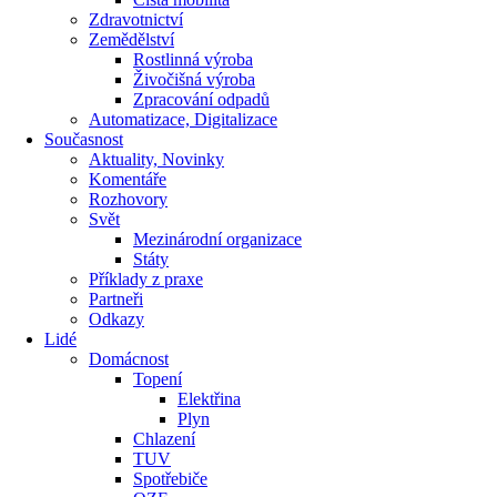
Zdravotnictví
Zemědělství
Rostlinná výroba
Živočišná výroba
Zpracování odpadů
Automatizace, Digitalizace
Současnost
Aktuality, Novinky
Komentáře
Rozhovory
Svět
Mezinárodní organizace
Státy
Příklady z praxe
Partneři
Odkazy
Lidé
Domácnost
Topení
Elektřina
Plyn
Chlazení
TUV
Spotřebiče