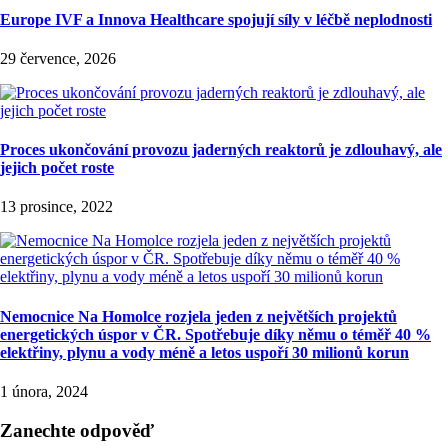
Europe IVF a Innova Healthcare spojují síly v léčbě neplodnosti
29 července, 2026
Proces ukončování provozu jaderných reaktorů je zdlouhavý, ale
jejich počet roste
13 prosince, 2022
Nemocnice Na Homolce rozjela jeden z největších projektů
energetických úspor v ČR. Spotřebuje díky němu o téměř 40 %
elektřiny, plynu a vody méně a letos uspoří 30 milionů korun
1 února, 2024
Zanechte odpověď