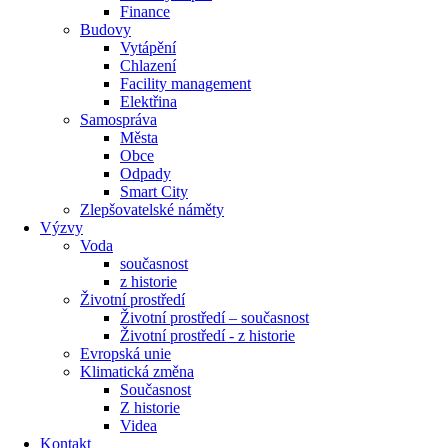
Finance
Budovy
Vytápění
Chlazení
Facility management
Elektřina
Samospráva
Města
Obce
Odpady
Smart City
Zlepšovatelské náměty
Výzvy
Voda
současnost
z historie
Životní prostředí
Životní prostředí – současnost
Životní prostředí ​- z historie
Evropská unie
Klimatická změna
Současnost
Z historie
Videa
Kontakt