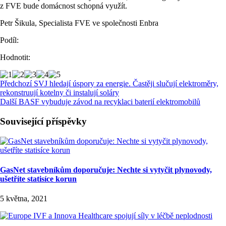
z FVE bude domácnost schopná využít.
Petr Šikula, Specialista FVE ve společnosti Enbra
Podíl:
Hodnotit:
Předchozí
SVJ hledají úspory za energie. Častěji slučují elektroměry,
rekonstruují kotelny či instalují soláry
Další
BASF vybuduje závod na recyklaci baterií elektromobilů
Související příspěvky
GasNet stavebníkům doporučuje: Nechte si vytyčit plynovody,
ušetříte statisíce korun
5 května, 2021