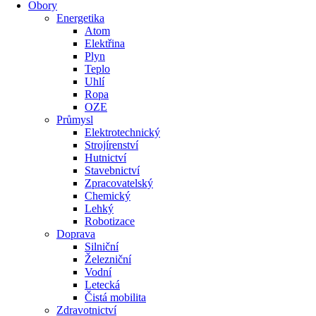
Obory
Energetika
Atom
Elektřina
Plyn
Teplo
Uhlí
Ropa
OZE
Průmysl
Elektrotechnický
Strojírenství
Hutnictví
Stavebnictví
Zpracovatelský
Chemický
Lehký
Robotizace
Doprava
Silniční
Železniční
Vodní
Letecká
Čistá mobilita
Zdravotnictví