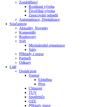
Zemědělství
Rostlinná výroba
Živočišná výroba
Zpracování odpadů
Automatizace, Digitalizace
Současnost
Aktuality, Novinky
Komentáře
Rozhovory
Svět
Mezinárodní organizace
Státy
Příklady z praxe
Partneři
Odkazy
Lidé
Domácnost
Topení
Elektřina
Plyn
Chlazení
TUV
Spotřebiče
OZE
Příklady úspor