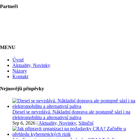
Partneři
MENU
Úvod
Aktuality, Novinky
Názory
Kontakt
Nejnovější příspěvky
Diesel se nevzdává. Nákladní doprava ale postupně sází i na
elektromobilitu a alternativní paliva
Srp 6, 2026
|
Aktuality, Novinky
,
Silniční