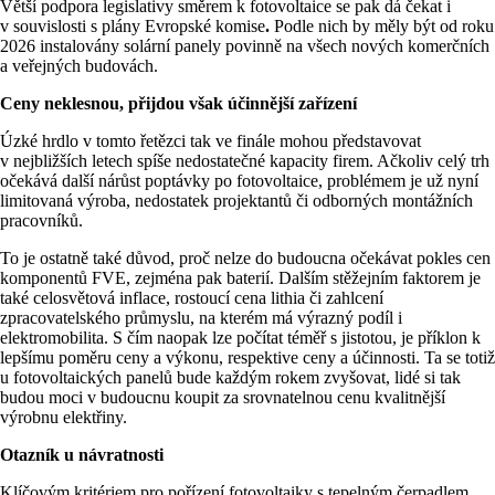
Větší podpora legislativy směrem k fotovoltaice se pak dá čekat i
v souvislosti s plány Evropské komise
.
Podle nich by měly být od roku
2026 instalovány solární panely povinně na všech nových komerčních
a veřejných budovách.
Ceny neklesnou, přijdou však účinnější zařízení
Úzké hrdlo v tomto řetězci tak ve finále mohou představovat
v nejbližších letech spíše nedostatečné kapacity firem. Ačkoliv celý trh
očekává další nárůst poptávky po fotovoltaice, problémem je už nyní
limitovaná výroba, nedostatek projektantů či odborných montážních
pracovníků.
To je ostatně také důvod, proč nelze do budoucna očekávat pokles cen
komponentů FVE, zejména pak baterií. Dalším stěžejním faktorem je
také celosvětová inflace, rostoucí cena lithia či zahlcení
zpracovatelského průmyslu, na kterém má výrazný podíl i
elektromobilita. S čím naopak lze počítat téměř s jistotou, je příklon k
lepšímu poměru ceny a výkonu, respektive ceny a účinnosti. Ta se totiž
u fotovoltaických panelů bude každým rokem zvyšovat, lidé si tak
budou moci v budoucnu koupit za srovnatelnou cenu kvalitnější
výrobnu elektřiny.
Otazník u návratnosti
Klíčovým kritériem pro pořízení fotovoltaiky s tepelným čerpadlem