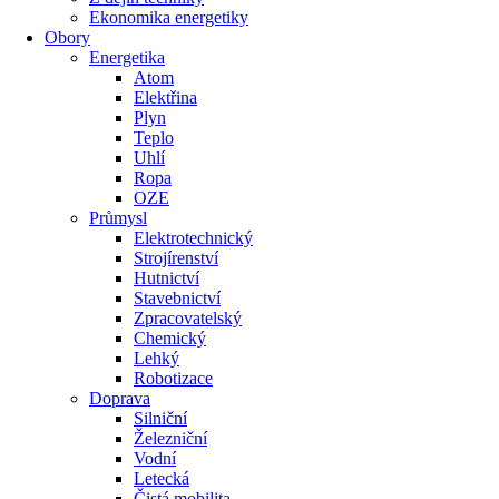
Ekonomika energetiky
Obory
Energetika
Atom
Elektřina
Plyn
Teplo
Uhlí
Ropa
OZE
Průmysl
Elektrotechnický
Strojírenství
Hutnictví
Stavebnictví
Zpracovatelský
Chemický
Lehký
Robotizace
Doprava
Silniční
Železniční
Vodní
Letecká
Čistá mobilita