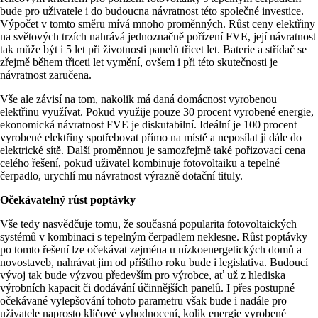
bude pro uživatele i do budoucna návratnost této společné investice.
Výpočet v tomto směru mívá mnoho proměnných. Růst ceny elektřiny
na světových trzích nahrává jednoznačně pořízení FVE, její návratnost
tak může být i 5 let při životnosti panelů třicet let. Baterie a střídač se
zřejmě během třiceti let vymění, ovšem i při této skutečnosti je
návratnost zaručena.
Vše ale závisí na tom, nakolik má daná domácnost vyrobenou
elektřinu využívat. Pokud využije pouze 30 procent vyrobené energie,
ekonomická návratnost FVE je diskutabilní. Ideální je 100 procent
vyrobené elektřiny spotřebovat přímo na místě a neposílat ji dále do
elektrické sítě. Další proměnnou je samozřejmě také pořizovací cena
celého řešení, pokud uživatel kombinuje fotovoltaiku a tepelné
čerpadlo, urychlí mu návratnost výrazně dotační tituly.
Očekávatelný růst poptávky
Vše tedy nasvědčuje tomu, že současná popularita fotovoltaických
systémů v kombinaci s tepelným čerpadlem neklesne. Růst poptávky
po tomto řešení lze očekávat zejména u nízkoenergetických domů a
novostaveb, nahrávat jim od příštího roku bude i legislativa. Budoucí
vývoj tak bude výzvou především pro výrobce, ať už z hlediska
výrobních kapacit či dodávání účinnějších panelů. I přes postupné
očekávané vylepšování tohoto parametru však bude i nadále pro
uživatele naprosto klíčové vyhodnocení, kolik energie vyrobené