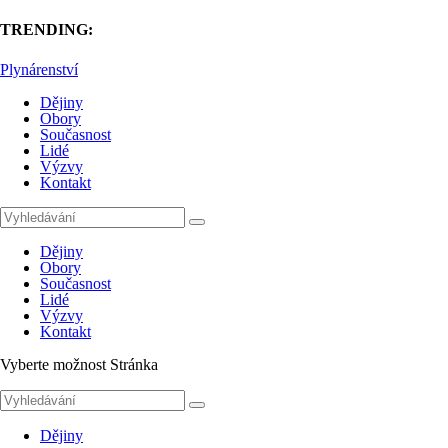
TRENDING:
Plynárenství
Dějiny
Obory
Současnost
Lidé
Výzvy
Kontakt
Dějiny
Obory
Současnost
Lidé
Výzvy
Kontakt
Vyberte možnost Stránka
Dějiny