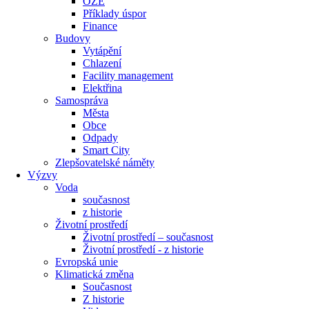
OZE
Příklady úspor
Finance
Budovy
Vytápění
Chlazení
Facility management
Elektřina
Samospráva
Města
Obce
Odpady
Smart City
Zlepšovatelské náměty
Výzvy
Voda
současnost
z historie
Životní prostředí
Životní prostředí – současnost
Životní prostředí ​- z historie
Evropská unie
Klimatická změna
Současnost
Z historie