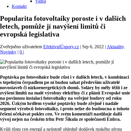
Videa
Kontakt
Popularita fotovoltaiky poroste i v dalších
letech, pomůže jí navýšení limitů či
evropská legislativa
Zveřejněno uživatelem
EfektivníÚspory.cz
|
Srp 6, 2022
|
Aktuality,
Novinky
|
0
|
Poptávka po fotovoltaice bude růst i v dalších letech, v kombinaci
s tepelným čerpadlem po ní budou sahat především uživatelé
novostaveb či nízkoenergetických domů. Soláry by měly těžit i ze
zvýšení limitů na malé výrobny elektřiny či z plánů Evropské unie
na povinnou instalaci fotovoltaiky na veřejné budovy od roku
2026. Úzkým hrdlem vysoké poptávky bude zřejmě i nadále
segment výrobců fotovoltaiky, i proto nelze do budoucna u tohoto
řešení očekávat pokles cen. Ve svém komentáři nastiňuje další
vývoj nejen na českém trhu Petr Šikula ze společnosti Enbra.
Kvůli růstu cen energií a nejistotě ohledně dodávek ruského plynu