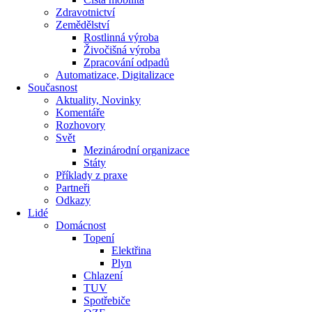
Zdravotnictví
Zemědělství
Rostlinná výroba
Živočišná výroba
Zpracování odpadů
Automatizace, Digitalizace
Současnost
Aktuality, Novinky
Komentáře
Rozhovory
Svět
Mezinárodní organizace
Státy
Příklady z praxe
Partneři
Odkazy
Lidé
Domácnost
Topení
Elektřina
Plyn
Chlazení
TUV
Spotřebiče