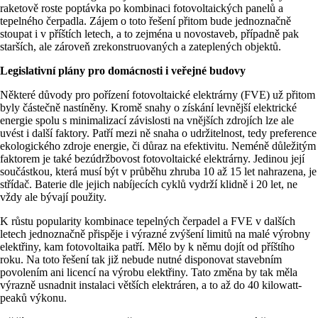
raketově roste poptávka po kombinaci fotovoltaických panelů a
tepelného čerpadla. Zájem o toto řešení přitom bude jednoznačně
stoupat i v příštích letech, a to zejména u novostaveb, případně pak
starších, ale zároveň zrekonstruovaných a zateplených objektů.
Legislativní plány pro domácnosti i veřejné budovy
Některé důvody pro pořízení fotovoltaické elektrárny (FVE) už přitom
byly částečně nastíněny. Kromě snahy o získání levnější elektrické
energie spolu s minimalizací závislosti na vnějších zdrojích lze ale
uvést i další faktory. Patří mezi ně snaha o udržitelnost, tedy preference
ekologického zdroje energie, či důraz na efektivitu. Neméně důležitým
faktorem je také bezúdržbovost fotovoltaické elektrárny. Jedinou její
součástkou, která musí být v průběhu zhruba 10 až 15 let nahrazena, je
střídač. Baterie dle jejich nabíjecích cyklů vydrží klidně i 20 let, ne
vždy ale bývají použity.
K růstu popularity kombinace tepelných čerpadel a FVE v dalších
letech jednoznačně přispěje i výrazné zvýšení limitů na malé výrobny
elektřiny, kam fotovoltaika patří. Mělo by k němu dojít od příštího
roku. Na toto řešení tak již nebude nutné disponovat stavebním
povolením ani licencí na výrobu elektřiny. Tato změna by tak měla
výrazně usnadnit instalaci větších elektráren, a to až do 40 kilowatt-
peaků výkonu.