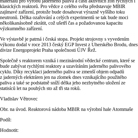
materiálů pro výrobu jaderného paliva a částí aktivních zón rychlých i
klasických reaktorů. Pro vědce z celého světa představuje MBIR
zajímavé zařízení, protože bude dosahovat výrazně vyššího toku
neutronů. Délka ozařování a celých experimentů se tak bude moci
několikanásobně zkrátit, což ušetří čas a požadovanou kapacitu
výzkumného zařízení.
Ve výstavbě je patrná i česká stopa. Projekt strojovny s vyvedením
výkonu dodal v roce 2013 český EGP Invest z Uherského Brodu, dnes
divize Energoprojekt Praha společnosti ÚJV Řež.
Společně s reaktorem vzniká i mezinárodní vědecké centrum, které se
bude zabývat rychlými reaktory a uzavíráním jaderného palivového
cyklu. Díky recyklaci jaderného paliva se zmenší objem odpadů
z jaderných elektráren jen na zlomek dnes vznikajícího použitého
paliva a také se podstatně sníží délka jeho nezbytného uložení ze
statisíců let na pouhých sto až tři sta roků.
Vladislav Větrovec
Obr. na úvod. Reaktorová nádoba MBIR na výrobní hale Atommaše
Podíl:
Hodnotit: