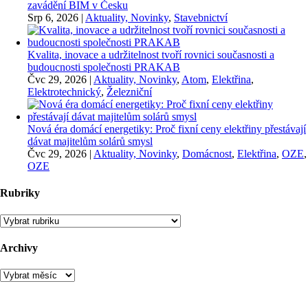
zavádění BIM v Česku
Srp 6, 2026
|
Aktuality, Novinky
,
Stavebnictví
Kvalita, inovace a udržitelnost tvoří rovnici současnosti a
budoucnosti společnosti PRAKAB
Čvc 29, 2026
|
Aktuality, Novinky
,
Atom
,
Elektřina
,
Elektrotechnický
,
Železniční
Nová éra domácí energetiky: Proč fixní ceny elektřiny přestávají
dávat majitelům solárů smysl
Čvc 29, 2026
|
Aktuality, Novinky
,
Domácnost
,
Elektřina
,
OZE
,
OZE
Rubriky
Rubriky
Archivy
Archivy