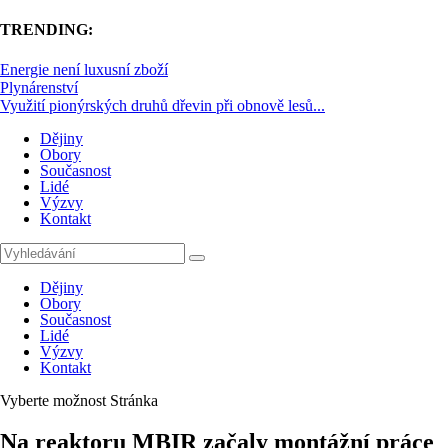
TRENDING:
Energie není luxusní zboží
Plynárenství
Využití pionýrských druhů dřevin při obnově lesů...
Dějiny
Obory
Současnost
Lidé
Výzvy
Kontakt
Dějiny
Obory
Současnost
Lidé
Výzvy
Kontakt
Vyberte možnost Stránka
Na reaktoru MBIR začaly montážní práce