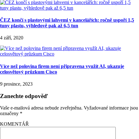
ČEZ končí s plastovými lahvemi v kancelářích: ročně uspoří 1,5
tuny plastu, výhledově pak až 6,5 tun
4 září, 2020
Více než polovina firem není připravena využít AI, ukazuje
celosvětový průzkum Cisco
9 prosince, 2023
Zanechte odpověď
Vaše e-mailová adresa nebude zveřejněna.
Vyžadované informace jsou
označeny
*
KOMENTÁŘ