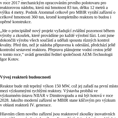
v roce 2017 mechanickým opracováním prvního polotovaru pro
reaktorovou nádobu, která má hmotnost 83 tun, délku 12 metrů a
výšku 4 metry. Podnik Atommaš celkově pro MBIR vyrábí zařízení o
celkové hmotnosti 360 tun, kromě kompletního reaktoru to budou i
opěrné konstrukce.
„Jde o principiálně nový projekt vyžadující zvláštní pozornost během
výroby a zkoušek, které provádíme po každé výrobní fázi. Loni jsme
dokončili výrobu všech součástí a udělali spoustu různých kontrol
kvality. Před tím, než je nádoba připravena k odeslání, předchází ještě
kontrolní sestavení reaktoru. Přepravu plánujeme vodní cestou ještě
v tomto roce,“ uvádí generální ředitel společnosti AEM-Technologii
Igor Kotov.
Vývoj reaktorů budoucnosti
Reaktor bude mít tepelný výkon 150 MW, což jej zařadí na první místo
mezi výzkumnými rychlými reaktory. Výstavba probíhá ve
výzkumném ústavu NIIAR v Dimitrovgradu a má být hotová v roce
2028. Jakožto moderní zařízení se MBIR stane klíčovým pro výzkum
v oblasti reaktorů IV. generace.
Hlavním cílem nového zařízení jsou reaktorové zkoušky inovativních