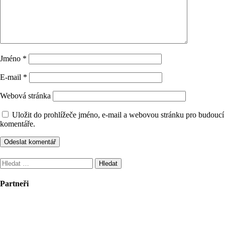
Jméno
*
E-mail
*
Webová stránka
Uložit do prohlížeče jméno, e-mail a webovou stránku pro budoucí
komentáře.
Vyhledávání
Partneři