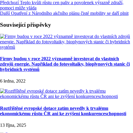
Předchozí
Teplo kvůli růstu cen paliv a povolenek výrazně zdraží,
pomoci může vláda
Další
Opatření z Národního akčního plánu čisté mobility se daří plnit
Související příspěvky
Firmy budou v roce 2022 významně investovat do vlastních
zdrojů energie. Například do fotovoltaiky, bioplynových stanic či
hybridních systémů
6 ledna, 2022
Roztříštěné evropské dotace zatím nevedly k trvalému
ekonomickému růstu ČR ani ke zvýšení konkurenceschopnosti
13 října, 2025