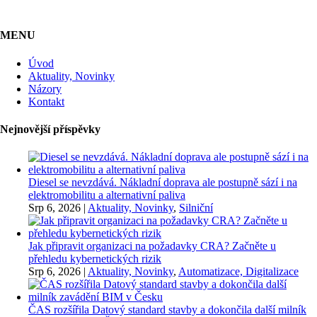
MENU
Úvod
Aktuality, Novinky
Názory
Kontakt
Nejnovější příspěvky
Diesel se nevzdává. Nákladní doprava ale postupně sází i na
elektromobilitu a alternativní paliva
Srp 6, 2026
|
Aktuality, Novinky
,
Silniční
Jak připravit organizaci na požadavky CRA? Začněte u
přehledu kybernetických rizik
Srp 6, 2026
|
Aktuality, Novinky
,
Automatizace, Digitalizace
ČAS rozšířila Datový standard stavby a dokončila další milník