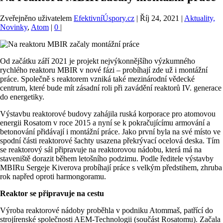
Zveřejněno uživatelem
EfektivníÚspory.cz
|
Říj 24, 2021
|
Aktuality,
Novinky
,
Atom
|
0
|
Od začátku září 2021 je projekt nejvýkonnějšího výzkumného
rychlého reaktoru MBIR v nové fázi – probíhají zde už i montážní
práce. Společně s reaktorem vzniká také mezinárodní vědecké
centrum, které bude mít zásadní roli při zavádění reaktorů IV. generace
do energetiky.
Výstavbu reaktorové budovy zahájila ruská korporace pro atomovou
energii Rosatom v roce 2015 a nyní se k pokračujícímu armování a
betonování přidávají i montážní práce. Jako první byla na své místo ve
spodní části reaktorové šachty usazena překrývací ocelová deska. Tím
se reaktorový sál připravuje na reaktorovou nádobu, která má na
staveniště dorazit během letošního podzimu. Podle ředitele výstavby
MBIRu Sergeje Kiverova probíhají práce s velkým předstihem, zhruba
rok napřed oproti harmongoramu.
Reaktor se připravuje na cestu
Výroba reaktorové nádoby proběhla v podniku Atommaš, patřící do
strojírenské společnosti AEM-Technologii (součást Rosatomu). Začala