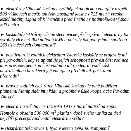
► elektrárny Vltavské kaskády vyrábějí ekologickou energii v rozpětí
500 výškových metrů
: tok řeky postupně klesne z 725 metrů vysoko
ležící hladiny Lipna až k Vranému před Prahou s nadmořskou výškou
200 metrů?
► kaskádní elektrárny včetně štěchovické přečerpávací elektrárny
loni
vyrobily více než 900 milionů kWh a
pokryly
tak pomyslnou
spotřebu
260 tisíc českých domácností
?
► pozitivní role vodních elektráren
Vltavské kaskády se projevuje mj.
při povodních, kdy se uplatňuje jejich schopnosti převést část vodních
mas přes energetickou část vodního díla,
odebrat vodě část
destrukčního charakteru její energie
a předejít tak poškození
přehrady?
► provoz vodních elektráren Vltavské kaskády je plně podřízen
platnému Manipulačnímu řádu a probíhá v úzké kooperaci s Povodím
Vltavy?
► elektrárna Štěchovice II z roku 1947 s horní nádrží na kopci
3
Homole o obsahu 500 000 m
platila v době svého vzniku za třetí
největší přečerpávací vodní elektrárnu světa?
►elektrárna Štěchovice II
byla
v letech 1992-96 kompletně