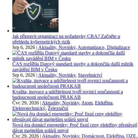
Jak připravit organizaci na požadavky CRA? Začněte u
přehledu kybernetických rizik
Srp 6, 2026
|
Aktuality, Novinky
,
Automatizace, Digitalizace
ČAS rozšířila Datový standard stavby a dokončila další milník
zavádění BIM v Česku
Srp 6, 2026
|
Aktuality, Novinky
,
Stavebnictví
Kvalita, inovace a udržitelnost tvoří rovnici současnosti a
budoucnosti společnosti PRAKAB
Čvc 29, 2026
|
Aktuality, Novinky
,
Atom
,
Elektřina
,
Elektrotechnický
,
Železniční
Nová éra domácí energetiky: Proč fixní ceny elektřiny přestávají
dávat majitelům solárů smysl
Čvc 29, 2026
|
Aktuality, Novinky
,
Domácnost
,
Elektřina
,
OZE
,