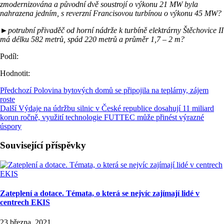
zmodernizována
a původní dvě soustrojí o výkonu 21 MW byla
nahrazena jedním, s reverzní Francisovou turbínou o výkonu 45 MW?
►
potrubní přivaděč od horní nádrže k turbíně elektrárny Štěchovice II
má délku 582 metrů, spád 220 metrů a průměr 1,7 – 2 m?
Podíl:
Hodnotit:
Předchozí
Polovina bytových domů se připojila na teplárny, zájem
roste
Další
Výdaje na údržbu silnic v České republice dosahují 11 miliard
korun ročně, využití technologie FUTTEC může přinést výrazné
úspory
Související příspěvky
Zateplení a dotace. Témata, o která se nejvíc zajímají lidé v
centrech EKIS
23 března, 2021