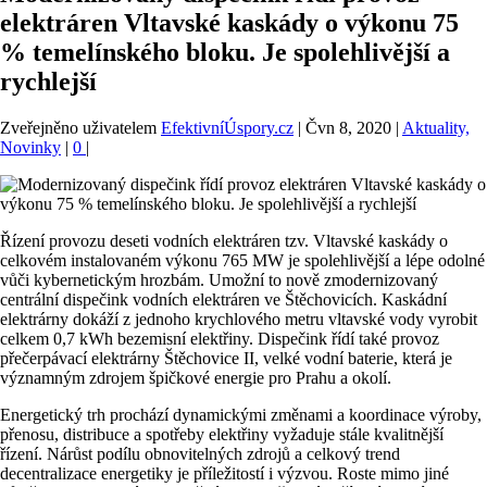
elektráren Vltavské kaskády o výkonu 75
% temelínského bloku. Je spolehlivější a
rychlejší
Zveřejněno uživatelem
EfektivníÚspory.cz
|
Čvn 8, 2020
|
Aktuality,
Novinky
|
0
|
Řízení provozu deseti vodních elektráren tzv. Vltavské kaskády o
celkovém instalovaném výkonu 765 MW je spolehlivější a lépe odolné
vůči kybernetickým hrozbám. Umožní to nově zmodernizovaný
centrální dispečink vodních elektráren ve Štěchovicích. Kaskádní
elektrárny dokáží z jednoho krychlového metru vltavské vody vyrobit
celkem 0,7 kWh bezemisní elektřiny. Dispečink řídí také provoz
přečerpávací elektrárny Štěchovice II, velké vodní baterie, která je
významným zdrojem špičkové energie pro Prahu a okolí.
Energetický trh prochází dynamickými změnami a koordinace výroby,
přenosu, distribuce a spotřeby elektřiny vyžaduje stále kvalitnější
řízení. Nárůst podílu obnovitelných zdrojů a celkový trend
decentralizace energetiky je příležitostí i výzvou. Roste mimo jiné