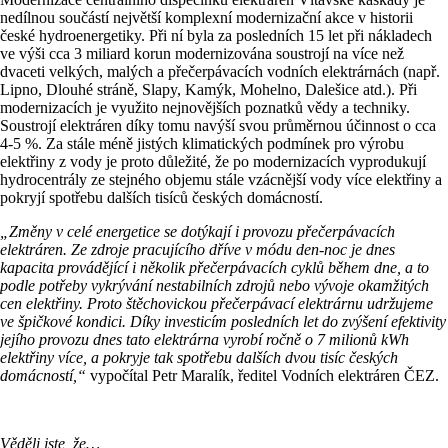
nedílnou součástí největší komplexní modernizační akce v historii
české hydroenergetiky. Při ní byla za posledních 15 let při nákladech
ve výši cca 3 miliard korun modernizována soustrojí na více než
dvaceti velkých, malých a přečerpávacích vodních elektrárnách (např.
Lipno, Dlouhé stráně, Slapy, Kamýk, Mohelno, Dalešice atd.). Při
modernizacích je využito nejnovějších poznatků vědy a techniky.
Soustrojí elektráren díky tomu navýší svou průměrnou účinnost o cca
4-5 %. Za stále méně jistých klimatických podmínek pro výrobu
elektřiny z vody je proto důležité, že po modernizacích vyprodukují
hydrocentrály ze stejného objemu stále vzácnější vody více elektřiny a
pokryjí spotřebu dalších tisíců českých domácností.
„Změny v celé energetice se dotýkají i provozu přečerpávacích
elektráren. Ze zdroje pracujícího dříve v módu den-noc je dnes
kapacita provádějící i několik přečerpávacích cyklů během dne, a to
podle potřeby vykrývání nestabilních zdrojů nebo vývoje okamžitých
cen elektřiny. Proto štěchovickou přečerpávací elektrárnu udržujeme
ve špičkové kondici. Díky investicím posledních let do zvýšení efektivity
jejího provozu dnes tato elektrárna vyrobí ročně o 7 milionů kWh
elektřiny více, a pokryje tak spotřebu dalších dvou tisíc českých
domácností,“
vypočítal Petr Maralík, ředitel Vodních elektráren ČEZ.
Věděli jste, že…