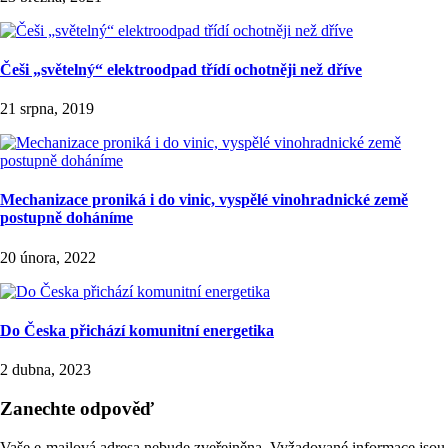
Češi „světelný“ elektroodpad třídí ochotněji než dříve
21 srpna, 2019
Mechanizace proniká i do vinic, vyspělé vinohradnické země
postupně doháníme
20 února, 2022
Do Česka přichází komunitní energetika
2 dubna, 2023
Zanechte odpověď
Vaše e-mailová adresa nebude zveřejněna.
Vyžadované informace jsou