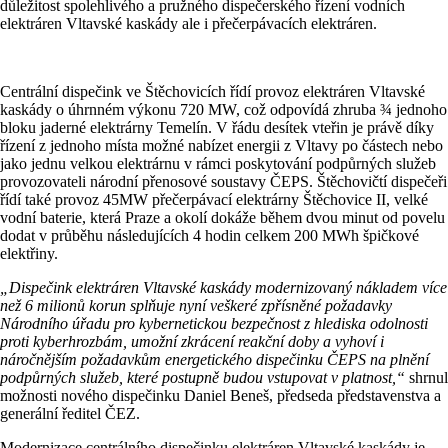
důležitost spolehlivého a pružného dispečerského řízení vodních
elektráren Vltavské kaskády ale i přečerpávacích elektráren.
Centrální dispečink ve Štěchovicích řídí provoz elektráren Vltavské
kaskády o úhrnném výkonu 720 MW, což odpovídá zhruba ¾ jednoho
bloku jaderné elektrárny Temelín. V řádu desítek vteřin je právě díky
řízení z jednoho místa možné nabízet energii z Vltavy po částech nebo
jako jednu velkou elektrárnu v rámci poskytování podpůrných služeb
provozovateli národní přenosové soustavy ČEPS. Štěchovičtí dispečeři
řídí také provoz 45MW přečerpávací elektrárny Štěchovice II, velké
vodní baterie, která Praze a okolí dokáže během dvou minut od povelu
dodat v průběhu následujících 4 hodin celkem 200 MWh špičkové
elektřiny.
„Dispečink elektráren Vltavské kaskády modernizovaný nákladem více
než 6 milionů korun splňuje nyní veškeré zpřísněné požadavky
Národního úřadu pro kybernetickou bezpečnost z hlediska odolnosti
proti kyberhrozbám, umožní zkrácení reakční doby a vyhoví i
náročnějším požadavkům energetického dispečinku ČEPS na plnění
podpůrných služeb, které postupně budou vstupovat v platnost,“
shrnul
možnosti nového dispečinku Daniel Beneš, předseda představenstva a
generální ředitel ČEZ.
Modernizace centrálního dispečinku elektráren Vltavské kaskády je