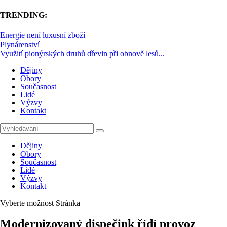
TRENDING:
Energie není luxusní zboží
Plynárenství
Využití pionýrských druhů dřevin při obnově lesů...
Dějiny
Obory
Současnost
Lidé
Výzvy
Kontakt
Dějiny
Obory
Současnost
Lidé
Výzvy
Kontakt
Vyberte možnost Stránka
Modernizovaný dispečink řídí provoz