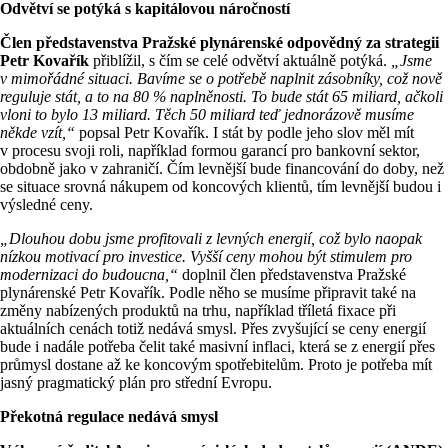
Odvětví se potýká s kapitálovou náročností
Člen představenstva Pražské plynárenské odpovědný za strategii
Petr Kovařík
přiblížil, s čím se celé odvětví aktuálně potýká.
„Jsme
v mimořádné situaci. Bavíme se o potřebě naplnit zásobníky, což nově
reguluje stát, a to na 80 % naplněnosti. To bude stát 65 miliard, ačkoli
vloni to bylo 13 miliard. Těch 50 miliard teď jednorázově musíme
někde vzít,“
popsal Petr Kovařík. I stát by podle jeho slov měl mít
v procesu svoji roli, například formou garancí pro bankovní sektor,
obdobně jako v zahraničí. Čím levnější bude financování do doby, než
se situace srovná nákupem od koncových klientů, tím levnější budou i
výsledné ceny.
„Dlouhou dobu jsme profitovali z levných energií, což bylo naopak
nízkou motivací pro investice. Vyšší ceny mohou být stimulem pro
modernizaci do budoucna,“
doplnil člen představenstva Pražské
plynárenské Petr Kovařík. Podle něho se musíme připravit také na
změny nabízených produktů na trhu, například tříletá fixace při
aktuálních cenách totiž nedává smysl. Přes zvyšující se ceny energií
bude i nadále potřeba čelit také masivní inflaci, která se z energií přes
průmysl dostane až ke koncovým spotřebitelům. Proto je potřeba mít
jasný pragmatický plán pro střední Evropu.
Překotná regulace nedává smysl