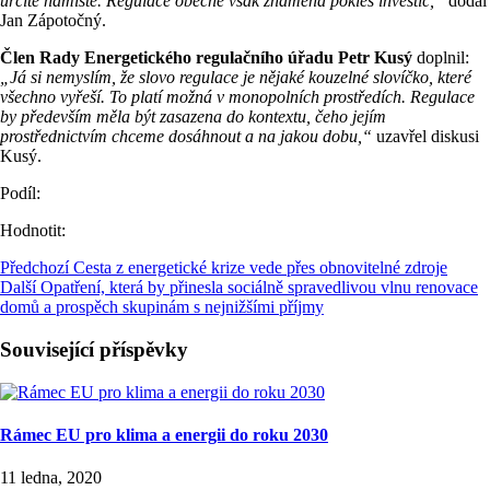
určitě namístě. Regulace obecně však znamená pokles investic,“
dodal
Jan Zápotočný.
Člen Rady Energetického regulačního úřadu Petr Kusý
doplnil:
„Já si nemyslím, že slovo regulace je nějaké kouzelné slovíčko, které
všechno vyřeší. To platí možná v monopolních prostředích. Regulace
by především měla být zasazena do kontextu, čeho jejím
prostřednictvím chceme dosáhnout a na jakou dobu,“
uzavřel diskusi
Kusý.
Podíl:
Hodnotit:
Předchozí
Cesta z energetické krize vede přes obnovitelné zdroje
Další
Opatření, která by přinesla sociálně spravedlivou vlnu renovace
domů a prospěch skupinám s nejnižšími příjmy
Související příspěvky
Rámec EU pro klima a energii do roku 2030
11 ledna, 2020