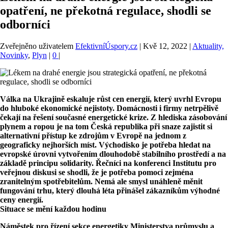
opatření, ne překotná regulace, shodli se
odborníci
Zveřejněno uživatelem
EfektivníÚspory.cz
|
Kvě 12, 2022
|
Aktuality,
Novinky
,
Plyn
|
0
|
Válka na Ukrajině eskaluje růst cen energií, který uvrhl Evropu
do hluboké ekonomické nejistoty. Domácnosti i firmy netrpělivě
čekají na řešení současné energetické krize. Z hlediska zásobování
plynem a ropou je na tom Česká republika při snaze zajistit si
alternativní přístup ke zdrojům v Evropě na jednom z
geograficky nejhorších míst. Východisko je potřeba hledat na
evropské úrovni vytvořením dlouhodobě stabilního prostředí a na
základě principu solidarity. Řečníci na konferenci Institutu pro
veřejnou diskusi se shodli, že je potřeba pomoci zejména
zranitelným spotřebitelům. Nemá ale smysl unáhleně měnit
fungování trhu, který dlouhá léta přinášel zákazníkům výhodné
ceny energií.
Situace se mění každou hodinu
Náměstek pro řízení sekce energetiky Ministerstva průmyslu a