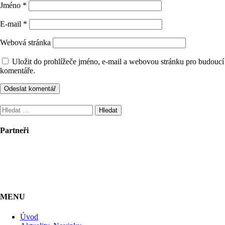
Jméno
*
E-mail
*
Webová stránka
Uložit do prohlížeče jméno, e-mail a webovou stránku pro budoucí
komentáře.
Vyhledávání
Partneři
MENU
Úvod