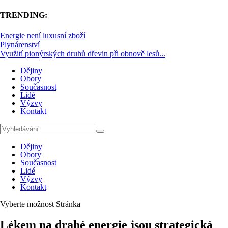
TRENDING:
Energie není luxusní zboží
Plynárenství
Využití pionýrských druhů dřevin při obnově lesů...
Dějiny
Obory
Současnost
Lidé
Výzvy
Kontakt
Dějiny
Obory
Současnost
Lidé
Výzvy
Kontakt
Vyberte možnost Stránka
Lékem na drahé energie jsou strategická