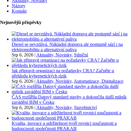
Aktuality, Novinky
Názory
Kontakt
Nejnovější příspěvky
Diesel se nevzdává. Nákladní doprava ale postupně sází i na
elektromobilitu a alternativní paliva
Srp 6, 2026
|
Aktuality, Novinky
,
Silniční
Jak připravit organizaci na požadavky CRA? Začněte u
přehledu kybernetických rizik
Srp 6, 2026
|
Aktuality, Novinky
,
Automatizace, Digitalizace
ČAS rozšířila Datový standard stavby a dokončila další milník
zavádění BIM v Česku
Srp 6, 2026
|
Aktuality, Novinky
,
Stavebnictví
Kvalita, inovace a udržitelnost tvoří rovnici současnosti a
budoucnosti společnosti PRAKAB