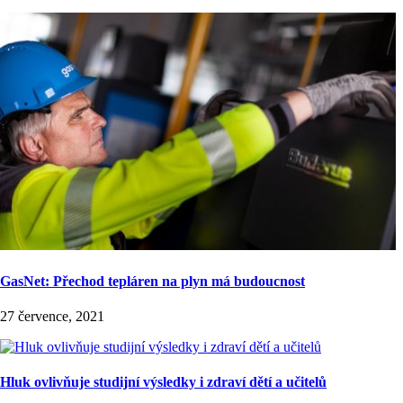
GasNet: Přechod tepláren na plyn má budoucnost
27 července, 2021
Hluk ovlivňuje studijní výsledky i zdraví dětí a učitelů