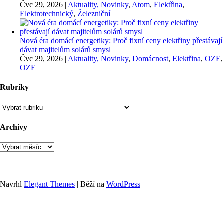
Čvc 29, 2026
|
Aktuality, Novinky
,
Atom
,
Elektřina
,
Elektrotechnický
,
Železniční
Nová éra domácí energetiky: Proč fixní ceny elektřiny přestávají
dávat majitelům solárů smysl
Čvc 29, 2026
|
Aktuality, Novinky
,
Domácnost
,
Elektřina
,
OZE
,
OZE
Rubriky
Rubriky
Archivy
Archivy
Navrhl
Elegant Themes
| Běží na
WordPress