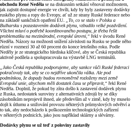
obchodu René Neděla
se na diskusním setkání věnoval možnostem,
jak zajistit dostupné energie ve chvíli, kdy by byly zastaveny dodávky
ruského plynu a ropy do Evropy, ať už ze strany Ruské federace nebo
na základě sankčních opatření EU.
„To, co se stalo v Polsku a
Bulharsku s pozastavením dodávek plynu, vzbudilo velké pozdvižení.
Všichni mluví o potřebě koordinovaného postupu, je třeba řešit
problematiku na mezinárodní, evropské úrovni,“
řekl v úvodu René
Neděla. Názory na možnosti snížení závislosti na Rusku se podle něho
různí v rozmezí 30 až 60 procent do konce letošního roku. Podle
Neděly je ze strategického hlediska klíčové, aby se Česká republika
aktivně podílela a spolupracovala na výstavbě LNG terminálů.
„Jako Česká republika podporujeme, aby sankce vůči Ruské federaci
pokračovaly tak, aby se co nejdříve ukončila válka. Ale pod
podmínkou, že dopady budou rovnoměrně rozloženy mezi země
Evropské unie, abychom měli dostatek času se připravit,“
řekl René
Neděla. Doplnil, že pokud by zítra došlo k zastavení dodávek plynu
z Ruska, nedostatek suroviny z alternativních zdrojů by se díky
zásobníkům neprojevil ihned, ale především až v zimě, kdy by muselo
dojít k útlumu a snižování provozu některých průmyslových odvětví a
to tak, aby nedocházelo k poškozením technologických zařízení
v některých podnicích, jako jsou například sklárny a slévárny.
Dodávky plynu se už teď z poloviny zastavily