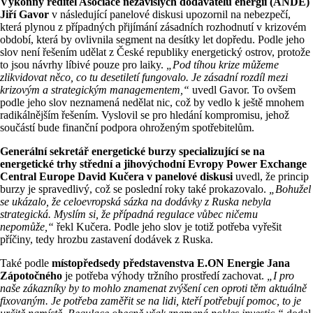
Výkonný ředitel Asociace nezávislých dodavatelů energií (ANDE)
Jiří Gavor
v následující panelové diskusi upozornil na nebezpečí,
která plynou z případných přijímání zásadních rozhodnutí v krizovém
období, která by ovlivnila segment na desítky let dopředu. Podle jeho
slov není řešením udělat z České republiky energetický ostrov, protože
to jsou návrhy líbivé pouze pro laiky.
„Pod tíhou krize můžeme
zlikvidovat něco, co tu desetiletí fungovalo. Je zásadní rozdíl mezi
krizovým a strategickým managementem,“
uvedl Gavor. To ovšem
podle jeho slov neznamená nedělat nic, což by vedlo k ještě mnohem
radikálnějším řešením. Vyslovil se pro hledání kompromisu, jehož
součástí bude finanční podpora ohroženým spotřebitelům.
Generální sekretář energetické burzy specializující se na
energetické trhy střední a jihovýchodní Evropy Power Exchange
Central Europe David Kučera v panelové diskusi
uvedl, že princip
burzy je spravedlivý, což se poslední roky také prokazovalo.
„Bohužel
se ukázalo, že celoevropská sázka na dodávky z Ruska nebyla
strategická. Myslím si, že případná regulace vůbec ničemu
nepomůže,“
řekl Kučera. Podle jeho slov je totiž potřeba vyřešit
příčiny, tedy hrozbu zastavení dodávek z Ruska.
Také podle
místopředsedy představenstva E.ON Energie Jana
Zápotočného
je potřeba výhody tržního prostředí zachovat.
„I pro
naše zákazníky by to mohlo znamenat zvýšení cen oproti těm aktuálně
fixovaným. Je potřeba zaměřit se na lidi, kteří potřebují pomoc, to je