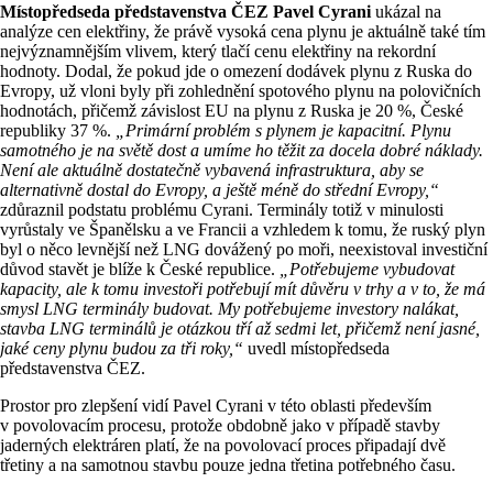
Místopředseda představenstva ČEZ Pavel Cyrani
ukázal na
analýze cen elektřiny, že právě vysoká cena plynu je aktuálně také tím
nejvýznamnějším vlivem, který tlačí cenu elektřiny na rekordní
hodnoty. Dodal, že pokud jde o omezení dodávek plynu z Ruska do
Evropy, už vloni byly při zohlednění spotového plynu na polovičních
hodnotách, přičemž závislost EU na plynu z Ruska je 20 %, České
republiky 37 %.
„Primární problém s plynem je kapacitní. Plynu
samotného je na světě dost a umíme ho těžit za docela dobré náklady.
Není ale aktuálně dostatečně vybavená infrastruktura, aby se
alternativně dostal do Evropy, a ještě méně do střední Evropy,“
zdůraznil podstatu problému Cyrani. Terminály totiž v minulosti
vyrůstaly ve Španělsku a ve Francii a vzhledem k tomu, že ruský plyn
byl o něco levnější než LNG dovážený po moři, neexistoval investiční
důvod stavět je blíže k České republice.
„Potřebujeme vybudovat
kapacity, ale k tomu investoři potřebují mít důvěru v trhy a v to, že má
smysl LNG terminály budovat. My potřebujeme investory nalákat,
stavba LNG terminálů je otázkou tří až sedmi let, přičemž není jasné,
jaké ceny plynu budou za tři roky,“
uvedl místopředseda
představenstva ČEZ.
Prostor pro zlepšení vidí Pavel Cyrani v této oblasti především
v povolovacím procesu, protože obdobně jako v případě stavby
jaderných elektráren platí, že na povolovací proces připadají dvě
třetiny a na samotnou stavbu pouze jedna třetina potřebného času.