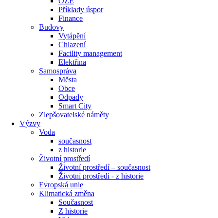
OZE
Příklady úspor
Finance
Budovy
Vytápění
Chlazení
Facility management
Elektřina
Samospráva
Města
Obce
Odpady
Smart City
Zlepšovatelské náměty
Výzvy
Voda
současnost
z historie
Životní prostředí
Životní prostředí – současnost
Životní prostředí ​- z historie
Evropská unie
Klimatická změna
Současnost
Z historie