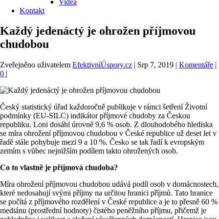
Videa
Kontakt
Každý jedenáctý je ohrožen příjmovou
chudobou
Zveřejněno uživatelem
EfektivníÚspory.cz
|
Srp 7, 2019
|
Komentáře
|
0
|
Český statistický úřad každoročně publikuje v rámci šetření Životní
podmínky (EU-SILC) indikátor příjmové chudoby za Českou
republiku. Loni dosáhl úrovně 9,6 % osob. Z dlouhodobého hlediska
se míra ohrožení příjmovou chudobou v České republice už deset let v
řadě stále pohybuje mezi 9 a 10 %. Česko se tak řadí k evropským
zemím s vůbec nejnižším podílem takto ohrožených osob.
Co to vlastně je příjmová chudoba?
Míra ohrožení příjmovou chudobou udává podíl osob v domácnostech,
které nedosahují svými příjmy na určitou hranici příjmů. Tato hranice
se počítá z příjmového rozdělení v České republice a je to přesně 60 %
mediánu (prostřední hodnoty) čistého peněžního příjmu, přičemž je