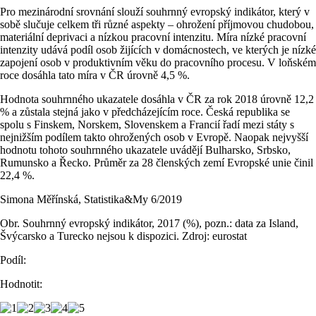
Pro mezinárodní srovnání slouží souhrnný evropský indikátor, který v
sobě slučuje celkem tři různé aspekty – ohrožení příjmovou chudobou,
materiální deprivaci a nízkou pracovní intenzitu. Míra nízké pracovní
intenzity udává podíl osob žijících v domácnostech, ve kterých je nízké
zapojení osob v produktivním věku do pracovního procesu. V loňském
roce dosáhla tato míra v ČR úrovně 4,5 %.
Hodnota souhrnného ukazatele dosáhla v ČR za rok 2018 úrovně 12,2
% a zůstala stejná jako v předcházejícím roce. Česká republika se
spolu s Finskem, Norskem, Slovenskem a Francií řadí mezi státy s
nejnižším podílem takto ohrožených osob v Evropě. Naopak nejvyšší
hodnotu tohoto souhrnného ukazatele uvádějí Bulharsko, Srbsko,
Rumunsko a Řecko. Průměr za 28 členských zemí Evropské unie činil
22,4 %.
Simona Měřínská, Statistika&My 6/2019
Obr. Souhrnný evropský indikátor, 2017 (%), pozn.: data za Island,
Švýcarsko a Turecko nejsou k dispozici. Zdroj: eurostat
Podíl:
Hodnotit: