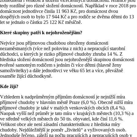
zohledněna i velikost a složení vícečlenných domácností. Hranice jsou
tedy rozdílné pro různé složení domácností. Například v roce 2018 pro
domácnost jednotlivce činila 11 963 Kč, pro domácnost dvou
dospělých osob to bylo 17 944 Kč a pro rodiče se dvěma dětmi do 13
let se jednalo o částku 25 122 Kč měsíčně.
Které skupiny patří k nejohroženějším?
Nejvíce jsou příjmovou chudobou ohroženy domácnosti
nezaměstnaných (více než polovina z nich) a nepracující starobní
důchodci, u kterých je riziko příjmové chudoby zhruba 14 %. Z
hlediska složení domácností jsou nejohroženější skupinou domácnosti
tvořené samotným rodičem s jedním či více dětmi (hlavně ženy
samoživitelky) a dále jednotlivci ve věku 65 let a více, převážně
osaměle žijící důchodkyně.
Kde žijí?
Vzhledem k nadprůměrným příjmům domácností je nejnižší míra
příjmové chudoby v hlavním městě Praze (6,0 %). Obecně nižší míra
příjmové chudoby je také v malých venkovských obcích (8,4 %).
Naopak vyšší než průměr je tato míra v krajských městech (10,3 %) a
ve středně velkých městech do 50 tis. obyvatel, kde činí 11,6 %.
Velikost obce ale není zásadní charakteristikou z hlediska míry
chudoby. Nejdůležitější je poměr „živitelů“ a vyživovaných osob.
Jednoduše řečeno, záleží na počtu pracujících a nepracujících osob v