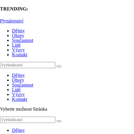
TRENDING:
Plynárenství
Dějiny
Obory
Současnost
Lidé
Výzvy
Kontakt
Dějiny
Obory
Současnost
Lidé
Výzvy
Kontakt
Vyberte možnost Stránka
Dějiny