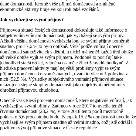
dané domácnosti. Kromě výše příjmů domácnosti a zmíněné
ekonomické aktivity hraje velkou roli také vzdělání.
Jak vycházejí se svými příjmy?
Příjmovou situaci českých domácností dokresluje také informace o
subjektivním vnímání domácností, jak vycházejí se svými příjmy.
Ačkoli většina domácností vycházela loni se svými příjmy poměrně
snadno, pro 17,6 % to bylo obtížné. Větší potíže vnímají obecně
domácnosti samoživitelek s dětmi, u nichž má téměř každá třetí obtíže
až velké obtíže vyjít se svým příjmem. Podobně to pociťují také
jednotlivci starší 65 let, zejména osaměle žijící ženy důchodkyně. Z
hlediska pracovní aktivity mají největší problémy vyjít se svým
příjmem domácnosti nezaměstnaných, uvádí to více než polovina z
nich (52,5 %). Výsledky subjektivního vnímání příjmové situace
ukazují na stejné skupiny domácností jako objektivní měření míry
ohrožení příjmovou chudobou.
Obecně však klesá procento domácností, které negativně vnímají, jak
vycházejí se svými příjmy. Zatímco v roce 2017 to uvedla téměř
čtvrtina domácností (23,2 %), v roce 2018 tento podíl meziročně
poklesl o 5,6 procentního bodu. Naopak 15,2 % domácností uvedlo, že
vycházejí se svým příjmem snadno až velmi snadno, což jistě odráží i
pozitivní vývoj příjmové situace v České republice.