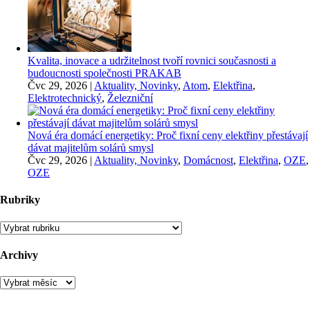
Kvalita, inovace a udržitelnost tvoří rovnici současnosti a
budoucnosti společnosti PRAKAB
Čvc 29, 2026
|
Aktuality, Novinky
,
Atom
,
Elektřina
,
Elektrotechnický
,
Železniční
Nová éra domácí energetiky: Proč fixní ceny elektřiny přestávají
dávat majitelům solárů smysl
Čvc 29, 2026
|
Aktuality, Novinky
,
Domácnost
,
Elektřina
,
OZE
,
OZE
Rubriky
Rubriky
Archivy
Archivy