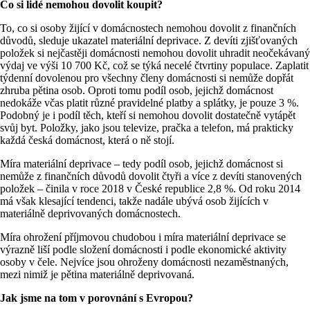
Co si lidé nemohou dovolit koupit?
To, co si osoby žijící v domácnostech nemohou dovolit z finančních
důvodů, sleduje ukazatel materiální deprivace. Z devíti zjišťovaných
položek si nejčastěji domácnosti nemohou dovolit uhradit neočekávaný
výdaj ve výši 10 700 Kč, což se týká necelé čtvrtiny populace. Zaplatit
týdenní dovolenou pro všechny členy domácnosti si nemůže dopřát
zhruba pětina osob. Oproti tomu podíl osob, jejichž domácnost
nedokáže včas platit různé pravidelné platby a splátky, je pouze 3 %.
Podobný je i podíl těch, kteří si nemohou dovolit dostatečně vytápět
svůj byt. Položky, jako jsou televize, pračka a telefon, má prakticky
každá česká domácnost, která o ně stojí.
Míra materiální deprivace – tedy podíl osob, jejichž domácnost si
nemůže z finančních důvodů dovolit čtyři a více z devíti stanovených
položek – činila v roce 2018 v České republice 2,8 %. Od roku 2014
má však klesající tendenci, takže nadále ubývá osob žijících v
materiálně deprivovaných domácnostech.
Míra ohrožení příjmovou chudobou i míra materiální deprivace se
výrazně liší podle složení domácnosti i podle ekonomické aktivity
osoby v čele. Nejvíce jsou ohroženy domácnosti nezaměstnaných,
mezi nimiž je pětina materiálně deprivovaná.
Jak jsme na tom v porovnání s Evropou?