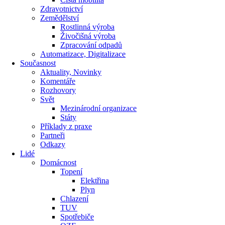
Zdravotnictví
Zemědělství
Rostlinná výroba
Živočišná výroba
Zpracování odpadů
Automatizace, Digitalizace
Současnost
Aktuality, Novinky
Komentáře
Rozhovory
Svět
Mezinárodní organizace
Státy
Příklady z praxe
Partneři
Odkazy
Lidé
Domácnost
Topení
Elektřina
Plyn
Chlazení
TUV
Spotřebiče