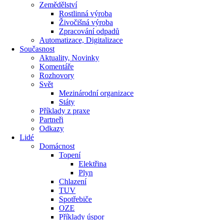
Zemědělství
Rostlinná výroba
Živočišná výroba
Zpracování odpadů
Automatizace, Digitalizace
Současnost
Aktuality, Novinky
Komentáře
Rozhovory
Svět
Mezinárodní organizace
Státy
Příklady z praxe
Partneři
Odkazy
Lidé
Domácnost
Topení
Elektřina
Plyn
Chlazení
TUV
Spotřebiče
OZE
Příklady úspor