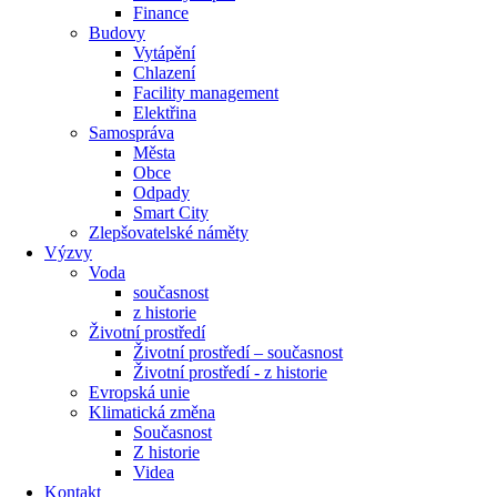
Finance
Budovy
Vytápění
Chlazení
Facility management
Elektřina
Samospráva
Města
Obce
Odpady
Smart City
Zlepšovatelské náměty
Výzvy
Voda
současnost
z historie
Životní prostředí
Životní prostředí – současnost
Životní prostředí ​- z historie
Evropská unie
Klimatická změna
Současnost
Z historie
Videa
Kontakt