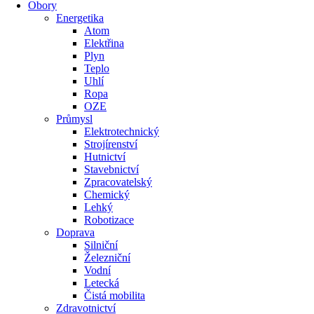
Obory
Energetika
Atom
Elektřina
Plyn
Teplo
Uhlí
Ropa
OZE
Průmysl
Elektrotechnický
Strojírenství
Hutnictví
Stavebnictví
Zpracovatelský
Chemický
Lehký
Robotizace
Doprava
Silniční
Železniční
Vodní
Letecká
Čistá mobilita
Zdravotnictví