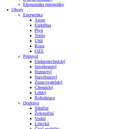
Ekonomika energetiky
Obory
Energetika
Atom
Elektřina
Plyn
Teplo
Uhlí
Ropa
OZE
Průmysl
Elektrotechnický
Strojírenství
Hutnictví
Stavebnictví
Zpracovatelský
Chemický
Lehký
Robotizace
Doprava
Silniční
Železniční
Vodní
Letecká
Čistá mobilita