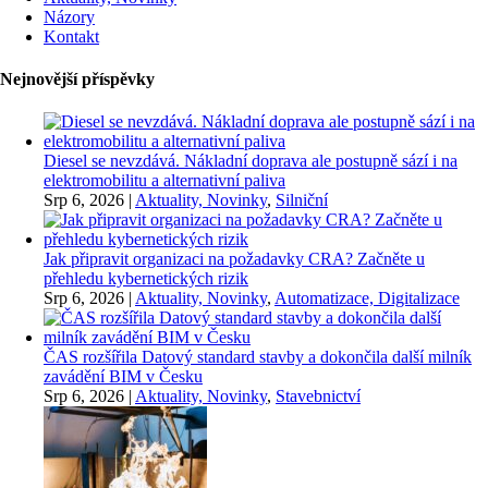
Názory
Kontakt
Nejnovější příspěvky
Diesel se nevzdává. Nákladní doprava ale postupně sází i na
elektromobilitu a alternativní paliva
Srp 6, 2026
|
Aktuality, Novinky
,
Silniční
Jak připravit organizaci na požadavky CRA? Začněte u
přehledu kybernetických rizik
Srp 6, 2026
|
Aktuality, Novinky
,
Automatizace, Digitalizace
ČAS rozšířila Datový standard stavby a dokončila další milník
zavádění BIM v Česku
Srp 6, 2026
|
Aktuality, Novinky
,
Stavebnictví