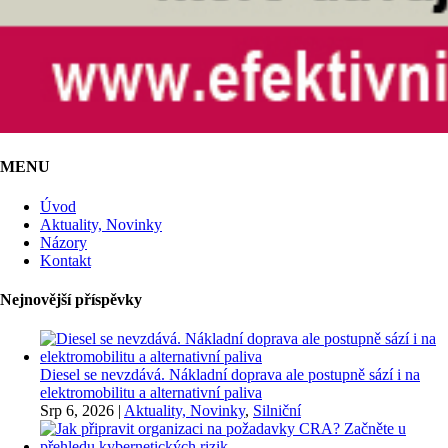
MENU
Úvod
Aktuality, Novinky
Názory
Kontakt
Nejnovější příspěvky
Diesel se nevzdává. Nákladní doprava ale postupně sází i na
elektromobilitu a alternativní paliva
Srp 6, 2026
|
Aktuality, Novinky
,
Silniční