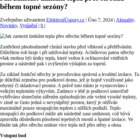
během topné sezóny?
Zveřejněno uživatelem
EfektivníÚspory.cz
|
Úno 7, 2024
|
Aktuality,
Novinky
,
Vytápění
|
0
|
Zastřešení plnohodnotně chrání stavbu před vlhkostí a přehříváním.
Důležitou roli hraje i při udržování teploty. Achillovou patou střechy
však mohou být úniky tepla, které vedou k ochlazování vnitřních
prostor a následně pak i zvýšeným výdajům za topení.
Za základ funkční střechy je považována správná a kvalitní izolace. Ta
je důležitá zejména pro podkroví domu, jež je hojně využívané jako
obytný či skladovací prostor. A právě toto místo je vystavováno i
velkým teplotním výkyvům. Zatímco v létě je podkroví ustavičně
vyhříváno slunečním zářením způsobujícím zde velmi vysoké teploty,
v zimě se často jedná o nevytápěný prostor, který je ohříván
maximálně pouze stoupajícím teplem z nižších podlaží. Teplo
stoupající do podkroví může ale následně zase uniknout, což bývá
zpravidla důsledkem působení tepelných mostů a špatné izolace. Ve
finále tak přes střechu unikne více tepla než přes stěny a okna.
Vstupní bod