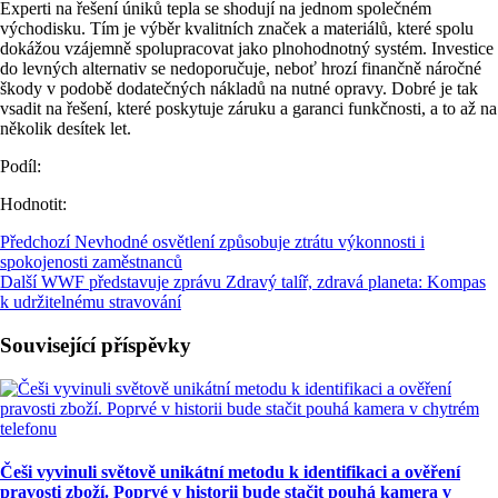
Experti na řešení úniků tepla se shodují na jednom společném
východisku. Tím je výběr kvalitních značek a materiálů, které spolu
dokážou vzájemně spolupracovat jako plnohodnotný systém. Investice
do levných alternativ se nedoporučuje, neboť hrozí finančně náročné
škody v podobě dodatečných nákladů na nutné opravy. Dobré je tak
vsadit na řešení, které poskytuje záruku a garanci funkčnosti, a to až na
několik desítek let.
Podíl:
Hodnotit:
Předchozí
Nevhodné osvětlení způsobuje ztrátu výkonnosti i
spokojenosti zaměstnanců
Další
WWF představuje zprávu Zdravý talíř, zdravá planeta: Kompas
k udržitelnému stravování
Související příspěvky
Češi vyvinuli světově unikátní metodu k identifikaci a ověření
pravosti zboží. Poprvé v historii bude stačit pouhá kamera v