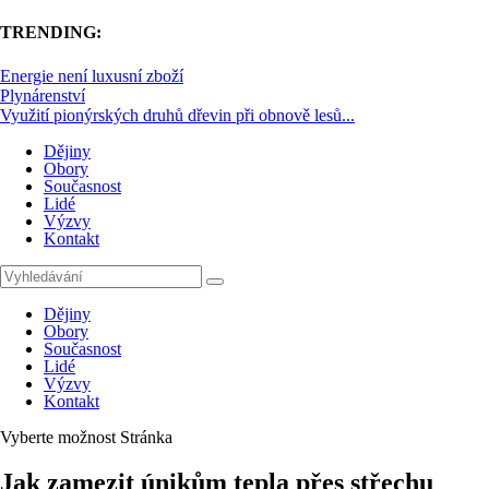
TRENDING:
Energie není luxusní zboží
Plynárenství
Využití pionýrských druhů dřevin při obnově lesů...
Dějiny
Obory
Současnost
Lidé
Výzvy
Kontakt
Dějiny
Obory
Současnost
Lidé
Výzvy
Kontakt
Vyberte možnost Stránka
Jak zamezit únikům tepla přes střechu