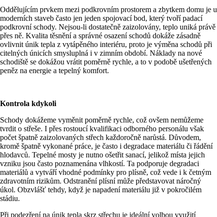
Oddělujícím prvkem mezi podkrovním prostorem a zbytkem domu je u
moderních staveb často jen jeden spojovací bod, který tvoří padací
podkrovní schody. Nejsou-li dostatečně zaizolovány, teplo uniká právě
přes ně. Kvalita těsnění a správné osazení schodů dokáže zásadně
ovlivnit únik tepla z vytápěného interiéru, proto je výměna schodů při
citelných únicích smysluplná i v zimním období. Náklady na nové
schodiště se dokážou vrátit poměrně rychle, a to v podobě ušetřených
peněz na energie a tepelný komfort.
Kontrola kdykoli
Schody dokážeme vyměnit poměrně rychle, což ovšem nemůžeme
tvrdit o střeše. I přes rostoucí kvalifikaci odborného personálu však
počet špatně zaizolovaných střech každoročně narůstá. Důvodem,
kromě špatně vykonané práce, je často i degradace materiálu či řádění
hlodavců. Tepelné mosty je nutno ošetřit sanací, jelikož místa jejich
vzniku jsou často poznamenána vlhkostí. Ta podporuje degradaci
materiálů a vytváří vhodné podmínky pro plísně, což vede i k četným
zdravotním rizikům. Odstranění plísní může představovat náročný
úkol. Obzvlášť tehdy, když je napadení materiálu již v pokročilém
stádiu.
Při podezření na únik tepla skrz střechu je ideální volbou využití