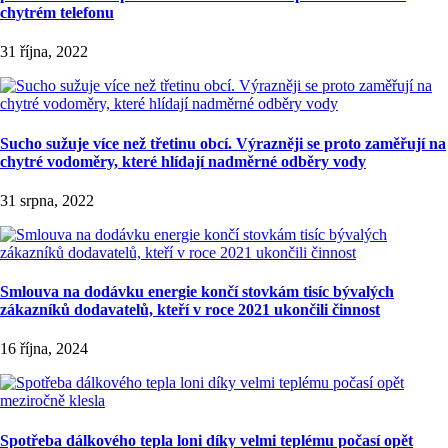
chytrém telefonu
31 října, 2022
Sucho sužuje více než třetinu obcí. Výrazněji se proto zaměřují na
chytré vodoměry, které hlídají nadměrné odběry vody
31 srpna, 2022
Smlouva na dodávku energie končí stovkám tisíc bývalých
zákazníků dodavatelů, kteří v roce 2021 ukončili činnost
16 října, 2024
Spotřeba dálkového tepla loni díky velmi teplému počasí opět