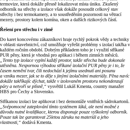
termovize, která dokáže přesně lokalizovat místa úniku. Zkušený
odborník na střechy a izolace však dokáže posoudit celkový stav
střechy i bez termokamery, a to soustředěním pozornosti na větrací
mezery, prostory kolem komína, oken a dalších rizikových částí.
Řešení pro střechu i v zimě
Do karet koncovému zákazníkovi hraje rychlý pokrok vědy a techniky
v oblasti stavebnictví, což umožňuje vyřešit problémy s izolací takřka v
každém ročním období. Dobrým příkladem toho je i využití stříkané
PUR pěny, která je vhodná pro aplikaci i během zimních měsíců.
„Tento typ izolace vyplní každý prostor, takže střecha bude dokonale
utěsněna. Nespornou výhodou stříkané izolační PUR pěny je i to, že
časem nemění tvar, čili nedochází k jejímu usednutí ani posunu
a vzniku mezer, jak se to děje s jinými izolačními materiály. Pěna navíc
dokáže takříkajíc dýchat, takže v izolovaném prostoru nekondenzují
páry a netvoří se plísně,“
vysvětlil Lukáš Kmenta, country manažer
HBS pro Čechy a Slovensko.
Stříkanou izolaci lze aplikovat i bez demontáže vnitřních sádrokartonů.
„Svépomocné zateplování tímto systémem láká, ale není možné z
důvodu nutné kvalifikace, kterou disponuje pouze vyškolený odborník.
Pouze tak lze garantovat 25letou záruku na materiál a jeho
vlastnosti,“
dodává Kmenta.