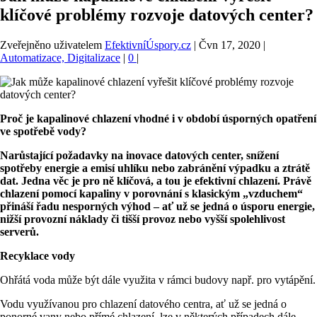
klíčové problémy rozvoje datových center?
Zveřejněno uživatelem
EfektivníÚspory.cz
|
Čvn 17, 2020
|
Automatizace, Digitalizace
|
0
|
Proč je kapalinové chlazení vhodné i v období úsporných opatření
ve spotřebě vody?
Narůstající požadavky na inovace datových center, snížení
spotřeby energie a emisí uhlíku nebo zabránění výpadku a ztrátě
dat. Jedna věc je pro ně klíčová, a tou je efektivní chlazení. Právě
chlazení pomocí kapaliny v porovnání s klasickým „vzduchem“
přináší řadu nesporných výhod – ať už se jedná o úsporu energie,
nižší provozní náklady či tišší provoz nebo vyšší spolehlivost
serverů.
Recyklace vody
Ohřátá voda může být dále využita v rámci budovy např. pro vytápění.
Vodu využívanou pro chlazení datového centra, ať už se jedná o
ponorné vany nebo přímé chlazení, lze v některých případech dále