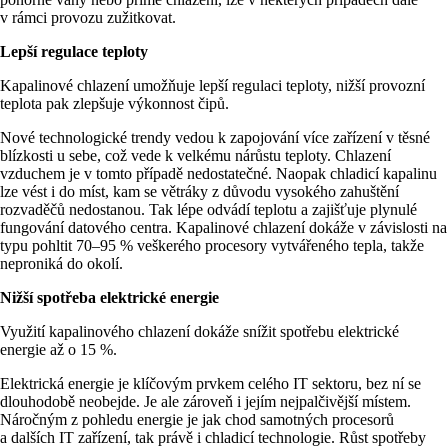
v rámci provozu zužitkovat.
Lepší regulace teploty
Kapalinové chlazení umožňuje lepší regulaci teploty, nižší provozní
teplota pak zlepšuje výkonnost čipů.
Nové technologické trendy vedou k zapojování více zařízení v těsné
blízkosti u sebe, což vede k velkému nárůstu teploty. Chlazení
vzduchem je v tomto případě nedostatečné. Naopak chladicí kapalinu
lze vést i do míst, kam se větráky z důvodu vysokého zahuštění
rozvaděčů nedostanou. Tak lépe odvádí teplotu a zajišťuje plynulé
fungování datového centra. Kapalinové chlazení dokáže v závislosti na
typu pohltit 70–95 % veškerého procesory vytvářeného tepla, takže
neproniká do okolí.
Nižší spotřeba elektrické energie
Využití kapalinového chlazení dokáže snížit spotřebu elektrické
energie až o 15 %.
Elektrická energie je klíčovým prvkem celého IT sektoru, bez ní se
dlouhodobě neobejde. Je ale zároveň i jejím nejpalčivější místem.
Náročným z pohledu energie je jak chod samotných procesorů
a dalších IT zařízení, tak právě i chladicí technologie. Růst spotřeby