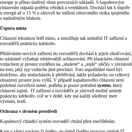
energie je přímo úměrný růstu provozních nákladů. S kapalinovým
chlazením odpadá potřeba větráků a ventilátorů. Dochází tak k úspoře
u energií až o 15 % a zároveň ke snížení zdravotního rizika spojeného
s nadměrným hlukem.
Úspora místa
Chlazení tekutinou šetří místo, a umožňuje tak umístění IT zařízení a
rozvaděčů prakticky kdekoliv.
Přidáváním nových zařízení do rozvaděčů dochází k jejich zhušťování,
to následně vyžaduje efektivnější ochlazování. Při klasickém chlazení
vzduchem je prostor rozdělen na „studené“ a „teplé“ uličky v závislosti
na tom, jaký typ vzduchu jimi prochází. Toto uspořádání musí být
dodrženo, aby nedocházelo k přehřívání, takže požadavky na celkový
obsazený prostor jsou vyšší. V případě kapalinového chlazení není
podobné rozvržení nutné, potřeba je pouze potrubní
systém
, který
chlazení zajistí. IT zařízení a rozváděče je zároveň možné umístit
prakticky kdekoliv, což se v době, kdy má každý ušetřený metr
význam, hodí.
Ochrana v drsném prostředí
Kapalinový chladící systém rozvaděč chrání před znečištěním.
Kam v rámci továrny či jiného, ne úplně čistého provozu umístit IT