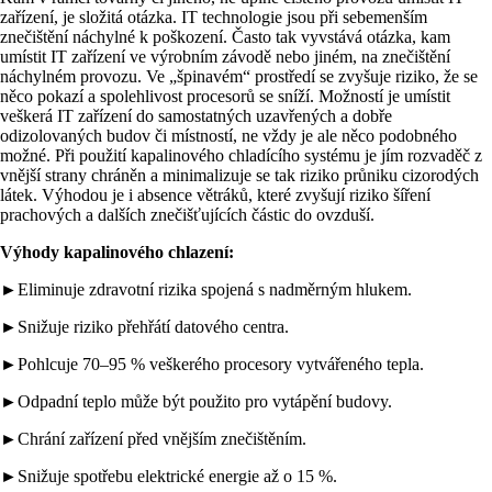
zařízení, je složitá otázka. IT technologie jsou při sebemenším
znečištění náchylné k poškození. Často tak vyvstává otázka, kam
umístit IT zařízení ve výrobním závodě nebo jiném, na znečištění
náchylném provozu. Ve „špinavém“ prostředí se zvyšuje riziko, že se
něco pokazí a spolehlivost procesorů se sníží. Možností je umístit
veškerá IT zařízení do samostatných uzavřených a dobře
odizolovaných budov či místností, ne vždy je ale něco podobného
možné. Při použití kapalinového chladícího systému je jím rozvaděč z
vnější strany chráněn a minimalizuje se tak riziko průniku cizorodých
látek. Výhodou je i absence větráků, které zvyšují riziko šíření
prachových a dalších znečišťujících částic do ovzduší.
Výhody kapalinového chlazení:
►Eliminuje zdravotní rizika spojená s nadměrným hlukem.
►Snižuje riziko přehřátí datového centra.
►Pohlcuje 70–95 % veškerého procesory vytvářeného tepla.
►Odpadní teplo může být použito pro vytápění budovy.
►Chrání zařízení před vnějším znečištěním.
►Snižuje spotřebu elektrické energie až o 15 %.