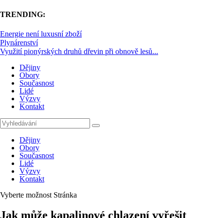
TRENDING:
Energie není luxusní zboží
Plynárenství
Využití pionýrských druhů dřevin při obnově lesů...
Dějiny
Obory
Současnost
Lidé
Výzvy
Kontakt
Dějiny
Obory
Současnost
Lidé
Výzvy
Kontakt
Vyberte možnost Stránka
Jak může kapalinové chlazení vyřešit