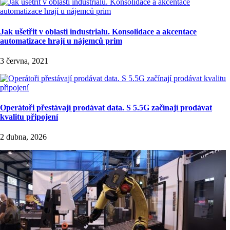
Jak ušetřit v oblasti industrialu. Konsolidace a akcentace
automatizace hrají u nájemců prim
3 června, 2021
Operátoři přestávají prodávat data. S 5.5G začínají prodávat
kvalitu připojení
2 dubna, 2026