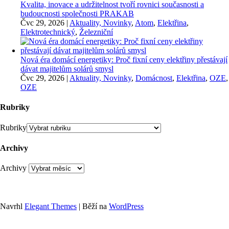
Kvalita, inovace a udržitelnost tvoří rovnici současnosti a
budoucnosti společnosti PRAKAB
Čvc 29, 2026
|
Aktuality, Novinky
,
Atom
,
Elektřina
,
Elektrotechnický
,
Železniční
Nová éra domácí energetiky: Proč fixní ceny elektřiny přestávají
dávat majitelům solárů smysl
Čvc 29, 2026
|
Aktuality, Novinky
,
Domácnost
,
Elektřina
,
OZE
,
OZE
Rubriky
Rubriky
Archivy
Archivy
Navrhl
Elegant Themes
| Běží na
WordPress