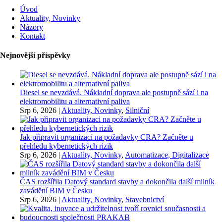
Úvod
Aktuality, Novinky
Názory
Kontakt
Nejnovější příspěvky
Diesel se nevzdává. Nákladní doprava ale postupně sází i na
elektromobilitu a alternativní paliva
Srp 6, 2026
|
Aktuality, Novinky
,
Silniční
Jak připravit organizaci na požadavky CRA? Začněte u
přehledu kybernetických rizik
Srp 6, 2026
|
Aktuality, Novinky
,
Automatizace, Digitalizace
ČAS rozšířila Datový standard stavby a dokončila další milník
zavádění BIM v Česku
Srp 6, 2026
|
Aktuality, Novinky
,
Stavebnictví