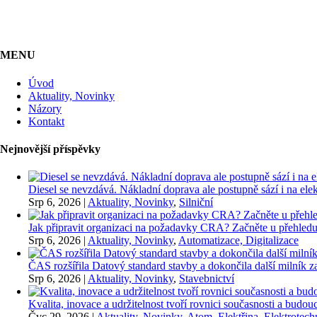
MENU
Úvod
Aktuality, Novinky
Názory
Kontakt
Nejnovější příspěvky
Diesel se nevzdává. Nákladní doprava ale postupně sází i na elekt
Srp 6, 2026
|
Aktuality, Novinky
,
Silniční
Jak připravit organizaci na požadavky CRA? Začněte u přehledu
Srp 6, 2026
|
Aktuality, Novinky
,
Automatizace, Digitalizace
ČAS rozšířila Datový standard stavby a dokončila další milník
Srp 6, 2026
|
Aktuality, Novinky
,
Stavebnictví
Kvalita, inovace a udržitelnost tvoří rovnici současnosti a bu
Čvc 29, 2026
|
Aktuality, Novinky
,
Atom
,
Elektřina
,
Elektrotech