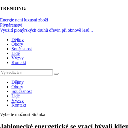
TRENDING:
Energie není luxusní zboží
Plynárenství
Využití pionýrských druhů dřevin při obnově lesů...
Dějiny
Obory
Současnost
Lidé
Výzvy
Kontakt
Dějiny
Obory
Současnost
Lidé
Výzvy
Kontakt
Vyberte možnost Stránka
Jablonecké energetické se vrací bývalí klien