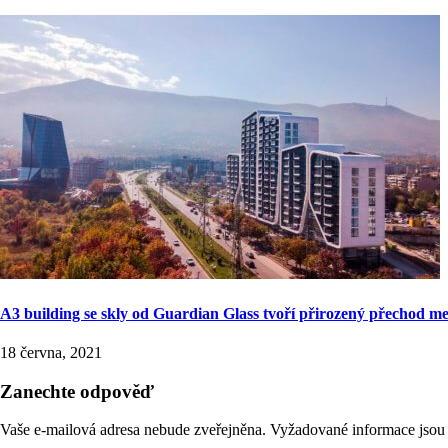
A3 building se skly od Guardian Glass tvoří přirozený přechod me
18 června, 2021
Zanechte odpověď
Vaše e-mailová adresa nebude zveřejněna.
Vyžadované informace jso