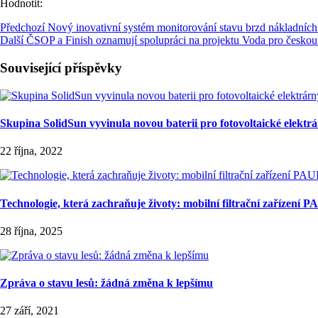
Hodnotit:
Předchozí
Nový inovativní systém monitorování stavu brzd nákladních
Další
ČSOP a Finish oznamují spolupráci na projektu Voda pro českou
Související příspěvky
Skupina SolidSun vyvinula novou baterii pro fotovoltaické elekt
22 října, 2022
Technologie, která zachraňuje životy: mobilní filtrační zařízení 
28 října, 2025
Zpráva o stavu lesů: žádná změna k lepšímu
27 září, 2021