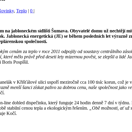
Novinky
,
Teplo
|
0
|
 na jabloneckém sídlišti Šumava. Obyvatelé domu už nechtějí mít s
 rok. Jablonecká energetická (JE) se během posledních let výrazně
teplárenskou společností.
sokým cenám za teplo v roce 2011 odpojily od soustavy centrálního záso
, které mělo právě před deseti lety mizernou pověst, se zlepšil a lidé
 Boris Pospíšil.
elák v Křišťálové ulici uspoří meziročně cca 100 tisíc korun, což je v
razně menší šanci získat palivo za dobrou cenu, naše společnost jako v
čí.
-line dohled dispečinku, který funguje 24 hodin denně 7 dní v týdnu. Po 
obě stabilní cenou tepla a ekologickým řešením.
„Obě možnosti, ať už sp
uje Kočí.