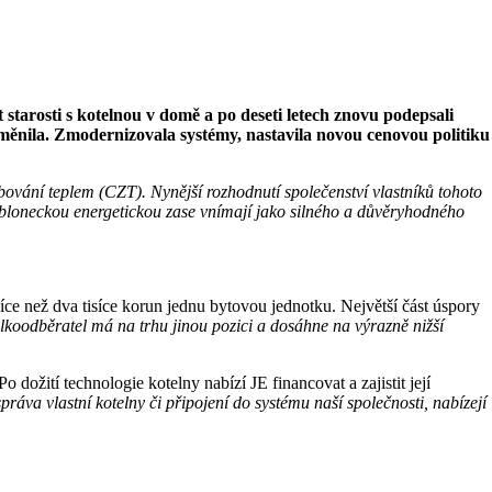
tarosti s kotelnou v domě a po deseti letech znovu podepsali
 změnila. Zmodernizovala systémy, nastavila novou cenovou politiku
bování teplem (CZT). Nynější rozhodnutí společenství vlastníků tohoto
 Jabloneckou energetickou zase vnímají jako silného a důvěryhodného
íce než dva tisíce korun jednu bytovou jednotku. Největší část úspory
elkoodběratel má na trhu jinou pozici a dosáhne na výrazně nižší
dožití technologie kotelny nabízí JE financovat a zajistit její
ráva vlastní kotelny či připojení do systému naší společnosti, nabízejí