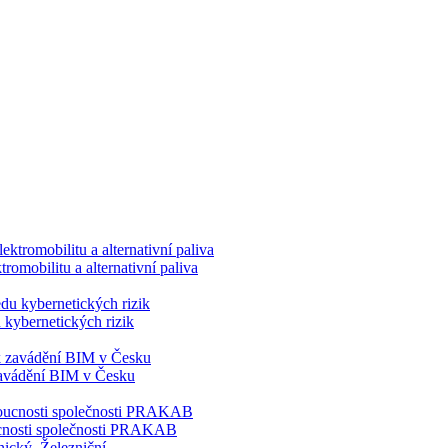
romobilitu a alternativní paliva
 kybernetických rizik
 zavádění BIM v Česku
doucnosti společnosti PRAKAB
nický
,
Železniční