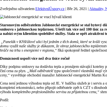
Zveřejněno uživatelem
EfektivníÚspory.cz
|
Bře 26, 2021
|
Aktuality, 
Staronovým odběratelem Jablonecké energetické se stal bytový dům
smlouvu s jabloneckou teplárnou. Ušetří tak více než 100 tisíc za
a nabízí svým klientům spolehlivé služby. Stala se opět atraktivní 
„Panelák v Křišťálové ulici byl jedním z těch domů, které se kvůli vy
domu využít naše služby je důkazem, že obraz jabloneckého teplárenství
hráče na trhu s energiemi v regionu,“
říká spokojeně ředitel společnosti
Domácnosti uspoří více než dva tisíce ročně
Díky podpisu smlouvy na dodávku tepla a pronájem stávající kotelny pan
činí cena za plyn.
„Malí odběratelé typu společenství vlastníků mají vý
ceny,“
vysvětluje obchodní manažer Jablonecké energetické Martin Ko
Cena není jedinou výhodou tepla od JE. V balíčku služeb je i servis a on
kompletní rekonstrukci, nebo připojit odběratele zpět k CZT s dlouhod
výhodu kompletního profesionálního servisu za přijatelnou cenu,“
shrn
Podíl: