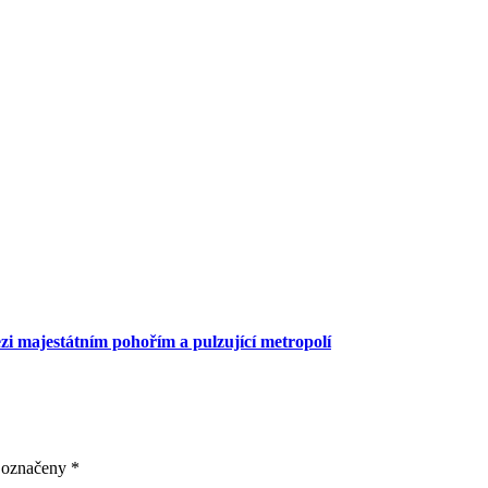
zi majestátním pohořím a pulzující metropolí
u označeny
*