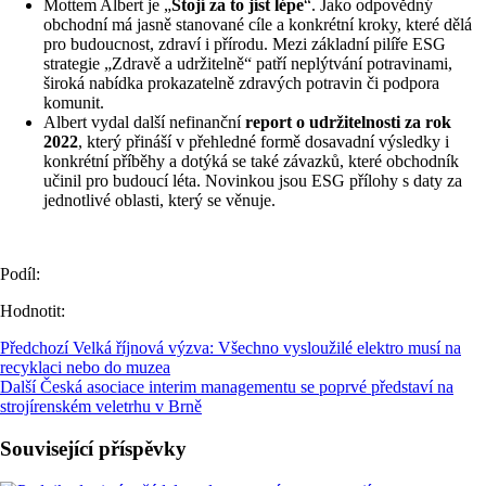
Mottem Albert je „
Stojí za to jíst lépe
“. Jako odpovědný
obchodní má jasně stanované cíle a konkrétní kroky, které dělá
pro budoucnost, zdraví i přírodu. Mezi základní pilíře ESG
strategie „Zdravě a udržitelně“ patří neplýtvání potravinami,
široká nabídka prokazatelně zdravých potravin či podpora
komunit.
Albert vydal další nefinanční
report o udržitelnosti za rok
2022
, který přináší v přehledné formě dosavadní výsledky i
konkrétní příběhy a dotýká se také závazků, které obchodník
učinil pro budoucí léta. Novinkou jsou ESG přílohy s daty za
jednotlivé oblasti, který se věnuje.
Podíl:
Hodnotit:
Předchozí
Velká říjnová výzva: Všechno vysloužilé elektro musí na
recyklaci nebo do muzea
Další
Česká asociace interim managementu se poprvé představí na
strojírenském veletrhu v Brně
Související příspěvky