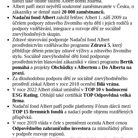
nabízí také online službu Albert domů zdarma.
Albert patří mezi největší soukromé zaměstnavatele v Česku, o
zákazníky se denně stará
20 000 zaměstnanců.
Nadační fond Albert
založil řetězec Albert 1. září 2009 za
účelem podpory zdravého životního stylu dětí i jejich rodičů a
podpory vzdělávání, integrace a rozvoje dětí ze sociálně
znevýhodněných skupin.
Zdravé stravování podporuje Nadační fond Albert
prostřednictvím vzdělávacího programu
Zdravá 5
, který
přibližuje dětem principy zdravé výživy a zdravého životního
stylu. Sociálně znevýhodněné děti fond podporuje
prostřednictvím hlasování zákazníků v rámci programu
Bertík
pomáhá
a projekty
Obchůdky s Albertem
a
Do Alberta na
praxi.
Za dlouhodobou podporu dětí ze sociálně znevýhodněného
prostředí získal Albert v roce 2018 ocenění
Bílá vrána
.
V roce 2022 Albert získal umístění v
TOP 10 v hodnocení
ESG Rating
. Obhájil také certifikát
TOP Odpovědná velká
firma
.
Nadační fond Albert patří podle platformy Fórum dárců mezi
TOP 15 firemních fondů
a nadací podle objemu rozdělených
příspěvků.
V roce 2019 vláda v čele s premiérem ocenila Albert cenou
Odpovědného zahraničního investora
za mimořádný přínos
v podpoře rozvoje regionů.