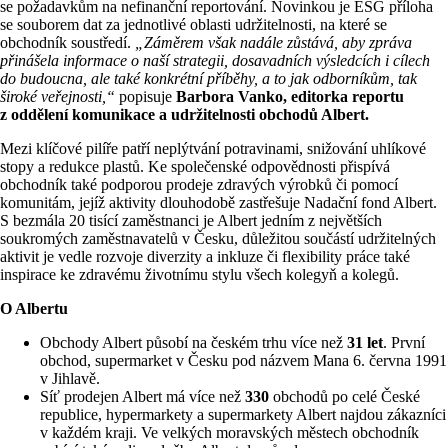
se požadavkům na nefinanční reportování. Novinkou je ESG příloha
se souborem dat za jednotlivé oblasti udržitelnosti, na které se
obchodník soustředí.
„Záměrem však nadále zůstává, aby zpráva
přinášela informace o naší strategii, dosavadních výsledcích i cílech
do budoucna, ale také konkrétní příběhy, a to jak odborníkům, tak
široké veřejnosti,“
popisuje
Barbora Vanko, editorka reportu
z oddělení komunikace a udržitelnosti obchodů Albert.
Mezi klíčové pilíře patří neplýtvání potravinami, snižování uhlíkové
stopy a redukce plastů. Ke společenské odpovědnosti přispívá
obchodník také podporou prodeje zdravých výrobků či pomocí
komunitám, jejíž aktivity dlouhodobě zastřešuje Nadační fond Albert.
S bezmála 20 tisící zaměstnanci je Albert jedním z největších
soukromých zaměstnavatelů v Česku, důležitou součástí udržitelných
aktivit je vedle rozvoje diverzity a inkluze či flexibility práce také
inspirace ke zdravému životnímu stylu všech kolegyň a kolegů.
O Albertu
Obchody Albert působí na českém trhu více než
31 let
. První
obchod, supermarket v Česku pod názvem Mana 6. června 1991
v Jihlavě.
Síť prodejen Albert má více než
330
obchodů po celé České
republice, hypermarkety a supermarkety Albert najdou zákazníci
v každém kraji. Ve velkých moravských městech obchodník