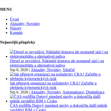
MENU
Úvod
Aktuality, Novinky
Názory
Kontakt
Nejnovější příspěvky
Diesel se nevzdává. Nákladní doprava ale postupně sází i na
elektromobilitu a alternativní paliva
Srp 6, 2026
|
Aktuality, Novinky
,
Silniční
Jak připravit organizaci na požadavky CRA? Začněte u
přehledu kybernetických rizik
Srp 6, 2026
|
Aktuality, Novinky
,
Automatizace, Digitalizace
ČAS rozšířila Datový standard stavby a dokončila další milník
zavádění BIM v Česku