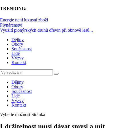
TRENDING:
Energie není luxusní zboží
Plynárenství
Využití pionýrských druhů dřevin při obnově lesů...
Dějiny
Obory
Současnost
Lidé
Výzvy
Kontakt
Dějiny
Obory
Současnost
Lidé
Výzvy
Kontakt
Vyberte možnost Stránka
Udržitelnost musí dávat smysl a mít