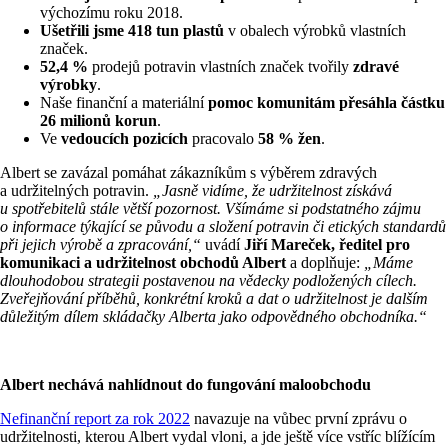
výchozímu roku 2018.
Ušetřili jsme
418 tun plastů
v obalech výrobků vlastních
značek.
52,4 %
prodejů potravin vlastních značek tvořily
zdravé
výrobky
.
Naše finanční a materiální
pomoc komunitám přesáhla částku
26 milionů korun
.
Ve
vedoucích pozicích
pracovalo
58 % žen
.
Albert se zavázal pomáhat zákazníkům s výběrem zdravých
a udržitelných potravin.
„Jasně vidíme, že udržitelnost získává
u spotřebitelů stále větší pozornost. Všímáme si podstatného zájmu
o informace týkající se původu a složení potravin či etických standardů
při jejich výrobě a zpracování,“
uvádí
Jiří Mareček, ředitel pro
komunikaci a udržitelnost obchodů Albert
a doplňuje:
„Máme
dlouhodobou strategii postavenou na vědecky podložených cílech.
Zveřejňování příběhů, konkrétní kroků a dat o udržitelnost je dalším
důležitým dílem skládačky Alberta jako odpovědného obchodníka.“
Albert nechává nahlídnout do fungování maloobchodu
Nefinanční report za rok 2022
navazuje na vůbec první zprávu o
udržitelnosti, kterou Albert vydal vloni, a jde ještě více vstříc blížícím