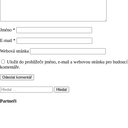
Jméno
*
E-mail
*
Webová stránka
Uložit do prohlížeče jméno, e-mail a webovou stránku pro budoucí
komentáře.
Vyhledávání
Partneři