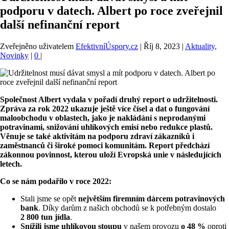
podporu v datech. Albert po roce zveřejnil
další nefinanční report
Zveřejněno uživatelem
EfektivníÚspory.cz
|
Říj 8, 2023
|
Aktuality,
Novinky
|
0
|
Společnost Albert vydala v pořadí druhý report o udržitelnosti.
Zpráva za rok 2022 ukazuje ještě více čísel a dat o fungování
maloobchodu v oblastech, jako je nakládání s neprodanými
potravinami, snižování uhlíkových emisí nebo redukce plastů.
Věnuje se také aktivitám na podporu zdraví zákazníků i
zaměstnanců či široké pomoci komunitám. Report předchází
zákonnou povinnost, kterou uloží Evropská unie v následujících
letech.
Co se nám podařilo v roce 2022:
Stali jsme se opět
největším firemním dárcem potravinových
bank
. Díky darům z našich obchodů se k potřebným dostalo
2 800 tun jídla
.
Snížili jsme uhlíkovou stoupu
v našem provozu
o 48 %
oproti