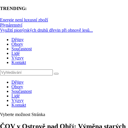
TRENDING:
Energie není luxusní zboží
Plynárenství
Využití pionýrských druhů dřevin při obnově lesů...
Dějiny
Obory
Současnost
Lidé
Výzvy
Kontakt
Dějiny
Obory
Současnost
Lidé
Výzvy
Kontakt
Vyberte možnost Stránka
ČOV v Ostrově nad Ohří: Výměna starých