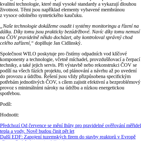
kvalitní technologie, které mají vysoké standardy a vykazují dlouhou
životnost. Těmi jsou například elementy vybavené membránou
z vysoce odolného syntetického kaučuku.
„Naše technologie dokážeme osadit i systémy monitoringu a řízení na
dálku. Díky tomu jsou prakticky bezúdržbové. Navíc díky tomu nemusí
na ČOV pravidelně někdo docházet, aby kontroloval správný chod
celého zařízení,“
doplňuje Jan Cidlinský.
Společnost WILO poskytuje pro čistírny odpadních vod klíčové
komponenty a technologie, včetně míchadel, provzdušňovací a čerpací
techniky, a také jejich servis. Při výstavbě nebo rekonstrukci ČOV se
podílí na všech fázích projektu, od plánování a návrhu až po uvedení
do provozu a údržbu. Řešení jsou vždy přizpůsobena specifickým
potřebám jednotlivých ČOV, s cílem zajistit efektivní a bezproblémový
provoz s minimálními nároky na údržbu a nízkou energetickou
spotřebou.
Podíl:
Hodnotit:
Předchozí
Od července se mění lhůty pro pravidelné ověřování měřidel
tepla a vody. Nově budou činit pět let
Další
EDF: Zapojení tuzemských firem do stavby reaktorů v Evropě