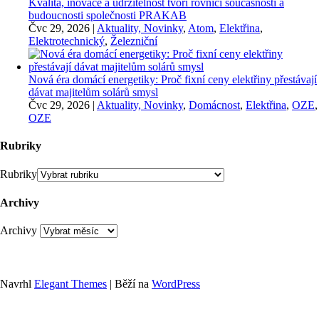
Kvalita, inovace a udržitelnost tvoří rovnici současnosti a
budoucnosti společnosti PRAKAB
Čvc 29, 2026
|
Aktuality, Novinky
,
Atom
,
Elektřina
,
Elektrotechnický
,
Železniční
Nová éra domácí energetiky: Proč fixní ceny elektřiny přestávají
dávat majitelům solárů smysl
Čvc 29, 2026
|
Aktuality, Novinky
,
Domácnost
,
Elektřina
,
OZE
,
OZE
Rubriky
Rubriky
Archivy
Archivy
Navrhl
Elegant Themes
| Běží na
WordPress