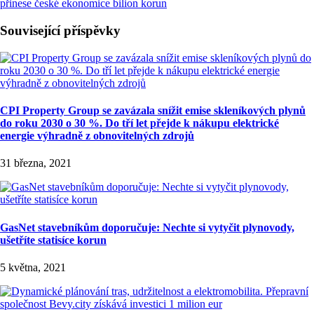
přinese české ekonomice bilion korun
Související příspěvky
CPI Property Group se zavázala snížit emise skleníkových plynů
do roku 2030 o 30 %. Do tří let přejde k nákupu elektrické
energie výhradně z obnovitelných zdrojů
31 března, 2021
GasNet stavebníkům doporučuje: Nechte si vytyčit plynovody,
ušetříte statisíce korun
5 května, 2021