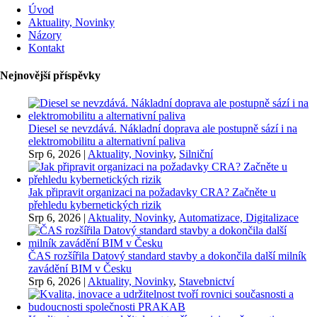
Úvod
Aktuality, Novinky
Názory
Kontakt
Nejnovější příspěvky
Diesel se nevzdává. Nákladní doprava ale postupně sází i na
elektromobilitu a alternativní paliva
Srp 6, 2026
|
Aktuality, Novinky
,
Silniční
Jak připravit organizaci na požadavky CRA? Začněte u
přehledu kybernetických rizik
Srp 6, 2026
|
Aktuality, Novinky
,
Automatizace, Digitalizace
ČAS rozšířila Datový standard stavby a dokončila další milník
zavádění BIM v Česku
Srp 6, 2026
|
Aktuality, Novinky
,
Stavebnictví