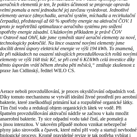
aeračních elementů je ten, že pokles účinnosti se projevuje opravdu
velmi pomalu a není jednoduché jej zavčasu vysledovat. Jednotlivé
elementy aerace (dmychadla, aerační systém, míchadla a recirkulační
čerpadla), představují až 60 % spotřeby energie na aktivační ČOV. I
proto je nepřetržitá optimalizace aeračního systému pro snížení
spotřeby energie zásadní. Ukázkovým příkladem je právě ČOV
v Ostrově nad Ohří, kde jsme vyměnili staré aerační elementy za nové,
technologicky pokročilé. Na lince osazené novými elementy jsme
docílili denní úspory elektrické energie ve výši
194 kWh.
To znamená,
že při nákladech na osazení stávajících provzdušňovacích roštů novými
elementy ve výši 168 tisíc Kč, se při ceně 6 Kč/kWh celá investice díky
těmto úsporám vrátí během zhruba pěti měsíců,“
zmiňuje zkušenost z
praxe Jan Cidlinský, ředitel WILO CS.
Aerace neboli provzdušňování, je proces okysličování odpadních vod.
Díky tomuto mechanismu se vytváří ideální živné prostředí pro aerobní
bakterie, které zneškodňují primární kal a rozpuštěné organické látky.
Tím čistí vodu a redukují objem organických látek ve vodě. Při
špatném provzdušňování aktivační nádrže se začnou v kalu množit
anaerobní bakterie. Ty sice odpadní vodu také čistí, ale pomaleji a
s jinou intenzitou. V takovém případě mohou vznikat nebezpečné
plyny jako sirovodík a čpavek, které mění pH vody a startují nevhodné
biologické procesy. Kromě pravidelné revize je tak potřeba vybírat i