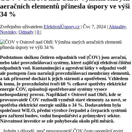
aeračních elementů přinesla úspory ve výši
34 %
Zveřejněno uživatelem
EfektivníÚspory.cz
|
Čvc 7, 2024
|
Aktuality,
Novinky
,
Odpady
|
0
|
Podstatnou složkou čistíren odpadních vod (ČOV) jsou aerační,
nebo také provzdušňovací systémy, které zajišťují efektivní čištění
odpadních vod. Kontaminující a agresivní látky v odpadní vodě
ale postupem času narušují provzdušňovací membrány elementů,
a tak přirozeně dochází k jejich stárnutí a opotřebení. Vzhledem
k tomu, že provzdušnění tvoří 60 % celkové spotřeby elektrické
energie ČOV, způsobují opotřebované systémy vysoce
nehospodárný provoz. Například v Ostrově nad Ohří, kde se
provozovatelé ČOV rozhodli vyměnit staré elementy za nové, se
spotřeba elektrické energie snížila o 34 %. Dodavatelem byla
společnost WILO, přední výrobce čerpadel a čerpacích systémů
pro zařízení budov, vodní hospodářství a průmyslový sektor.
Návratnost investice se zde pohybovala okolo pěti měsíců.
„Jedním z důvodů, proč provozovatelé ČOV často opomíjejí revizi