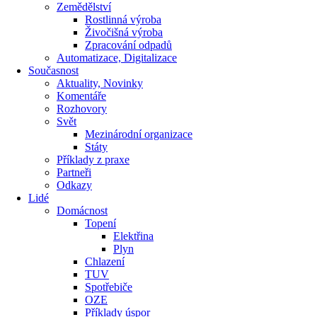
Zemědělství
Rostlinná výroba
Živočišná výroba
Zpracování odpadů
Automatizace, Digitalizace
Současnost
Aktuality, Novinky
Komentáře
Rozhovory
Svět
Mezinárodní organizace
Státy
Příklady z praxe
Partneři
Odkazy
Lidé
Domácnost
Topení
Elektřina
Plyn
Chlazení
TUV
Spotřebiče
OZE
Příklady úspor