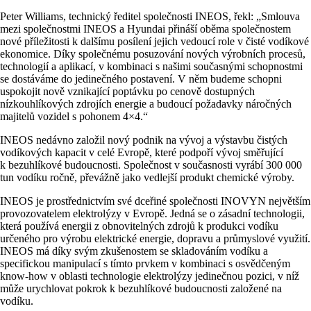
Peter Williams, technický ředitel společnosti INEOS, řekl: „Smlouva
mezi společnostmi INEOS a Hyundai přináší oběma společnostem
nové příležitosti k dalšímu posílení jejich vedoucí role v čisté vodíkové
ekonomice. Díky společnému posuzování nových výrobních procesů,
technologií a aplikací, v kombinaci s našimi současnými schopnostmi
se dostáváme do jedinečného postavení. V něm budeme schopni
uspokojit nově vznikající poptávku po cenově dostupných
nízkouhlíkových zdrojích energie a budoucí požadavky náročných
majitelů vozidel s pohonem 4×4.“
INEOS nedávno založil nový podnik na vývoj a výstavbu čistých
vodíkových kapacit v celé Evropě, které podpoří vývoj směřující
k bezuhlíkové budoucnosti. Společnost v současnosti vyrábí 300 000
tun vodíku ročně, převážně jako vedlejší produkt chemické výroby.
INEOS je prostřednictvím své dceřiné společnosti INOVYN největším
provozovatelem elektrolýzy v Evropě. Jedná se o zásadní technologii,
která používá energii z obnovitelných zdrojů k produkci vodíku
určeného pro výrobu elektrické energie, dopravu a průmyslové využití.
INEOS má díky svým zkušenostem se skladováním vodíku a
specifickou manipulací s tímto prvkem v kombinaci s osvědčeným
know-how v oblasti technologie elektrolýzy jedinečnou pozici, v níž
může urychlovat pokrok k bezuhlíkové budoucnosti založené na
vodíku.