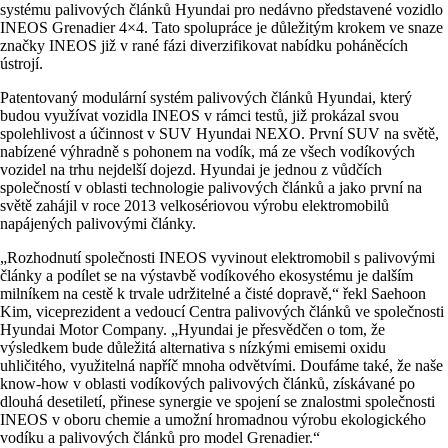
systému palivových článků Hyundai pro nedávno představené vozidlo
INEOS Grenadier 4×4. Tato spolupráce je důležitým krokem ve snaze
značky INEOS již v rané fázi diverzifikovat nabídku poháněcích
ústrojí.
Patentovaný modulární systém palivových článků Hyundai, který
budou využívat vozidla INEOS v rámci testů, již prokázal svou
spolehlivost a účinnost v SUV Hyundai NEXO. První SUV na světě,
nabízené výhradně s pohonem na vodík, má ze všech vodíkových
vozidel na trhu nejdelší dojezd. Hyundai je jednou z vůdčích
společností v oblasti technologie palivových článků a jako první na
světě zahájil v roce 2013 velkosériovou výrobu elektromobilů
napájených palivovými články.
„Rozhodnutí společnosti INEOS vyvinout elektromobil s palivovými
články a podílet se na výstavbě vodíkového ekosystému je dalším
milníkem na cestě k trvale udržitelné a čisté dopravě,“ řekl Saehoon
Kim, viceprezident a vedoucí Centra palivových článků ve společnosti
Hyundai Motor Company. „Hyundai je přesvědčen o tom, že
výsledkem bude důležitá alternativa s nízkými emisemi oxidu
uhličitého, využitelná napříč mnoha odvětvími. Doufáme také, že naše
know-how v oblasti vodíkových palivových článků, získávané po
dlouhá desetiletí, přinese synergie ve spojení se znalostmi společnosti
INEOS v oboru chemie a umožní hromadnou výrobu ekologického
vodíku a palivových článků pro model Grenadier.“