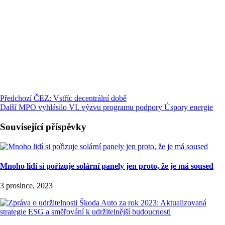
Předchozí
ČEZ: Vstříc decentrální době
Další
MPO vyhlásilo VI. výzvu programu podpory Úspory energie
Související příspěvky
Mnoho lidí si pořizuje solární panely jen proto, že je má soused
3 prosince, 2023