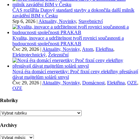
ČAS rozšířila Datový standard stavby a dokončila další milník
zavádění BIM v Česku
Srp 6, 2026
|
Aktuality, Novinky
,
Stavebnictví
Kvalita, inovace a udržitelnost tvoří rovnici současnosti a
budoucnosti společnosti PRAKAB
Čvc 29, 2026
|
Aktuality, Novinky
,
Atom
,
Elektřina
,
Elektrotechnický
,
Železniční
Nová éra domácí energetiky: Proč fixní ceny elektřiny přestávají
dávat majitelům solárů smysl
Čvc 29, 2026
|
Aktuality, Novinky
,
Domácnost
,
Elektřina
,
OZE
,
OZE
Rubriky
Rubriky
Archivy
Archivy