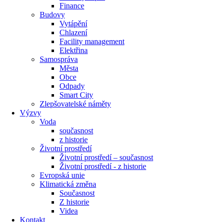
Finance
Budovy
Vytápění
Chlazení
Facility management
Elektřina
Samospráva
Města
Obce
Odpady
Smart City
Zlepšovatelské náměty
Výzvy
Voda
současnost
z historie
Životní prostředí
Životní prostředí – současnost
Životní prostředí ​- z historie
Evropská unie
Klimatická změna
Současnost
Z historie
Videa
Kontakt