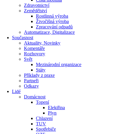
Zdravotnictví
Zemědělství
Rostlinná výroba
Živočišná výroba
Zpracování odpadů
Automatizace, Digitalizace
Současnost
Aktuality, Novinky
Komentáře
Rozhovory
Svět
Mezinárodní organizace
Státy
Příklady z praxe
Partneři
Odkazy
Lidé
Domácnost
Topení
Elektřina
Plyn
Chlazení
TUV
Spotřebiče