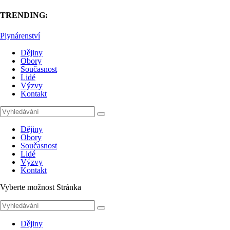
TRENDING:
Plynárenství
Dějiny
Obory
Současnost
Lidé
Výzvy
Kontakt
Dějiny
Obory
Současnost
Lidé
Výzvy
Kontakt
Vyberte možnost Stránka
Dějiny