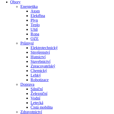
Obory
Energetika
Atom
Elektřina
Plyn
Teplo
Uhlí
Ropa
OZE
Průmysl
Elektrotechnický
Strojírenství
Hutnictví
Stavebnictví
Zpracovatelský
Chemický
Lehký
Robotizace
Doprava
Silniční
Železniční
Vodní
Letecká
Čistá mobilita
Zdravotnictví