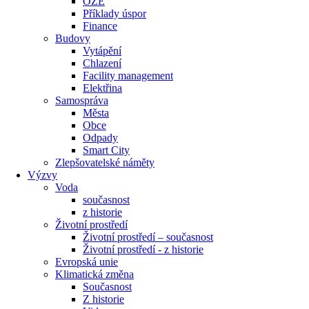
OZE
Příklady úspor
Finance
Budovy
Vytápění
Chlazení
Facility management
Elektřina
Samospráva
Města
Obce
Odpady
Smart City
Zlepšovatelské náměty
Výzvy
Voda
současnost
z historie
Životní prostředí
Životní prostředí – současnost
Životní prostředí ​- z historie
Evropská unie
Klimatická změna
Současnost
Z historie