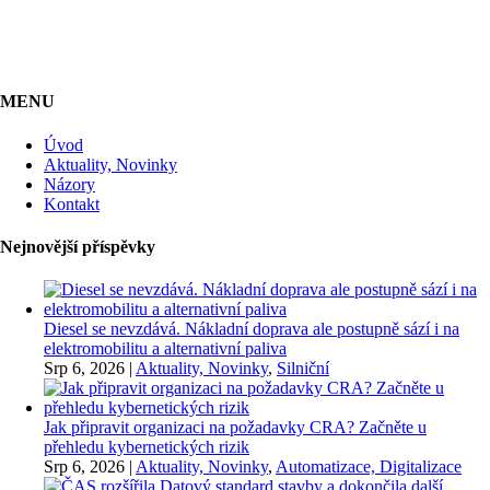
MENU
Úvod
Aktuality, Novinky
Názory
Kontakt
Nejnovější příspěvky
Diesel se nevzdává. Nákladní doprava ale postupně sází i na
elektromobilitu a alternativní paliva
Srp 6, 2026
|
Aktuality, Novinky
,
Silniční
Jak připravit organizaci na požadavky CRA? Začněte u
přehledu kybernetických rizik
Srp 6, 2026
|
Aktuality, Novinky
,
Automatizace, Digitalizace