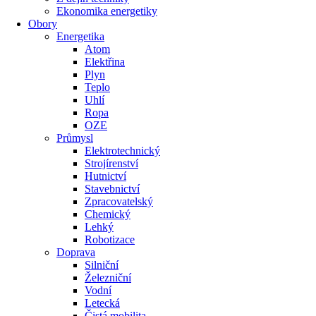
Ekonomika energetiky
Obory
Energetika
Atom
Elektřina
Plyn
Teplo
Uhlí
Ropa
OZE
Průmysl
Elektrotechnický
Strojírenství
Hutnictví
Stavebnictví
Zpracovatelský
Chemický
Lehký
Robotizace
Doprava
Silniční
Železniční
Vodní
Letecká
Čistá mobilita