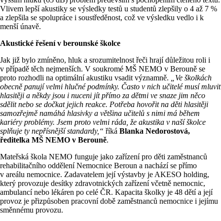
Vlivem lepší akustiky se výsledky testů u studentů zlepšily o 4 až 7 %
a zlepšila se spolupráce i soustředěnost, což ve výsledku vedlo i k
menší únavě.
Akustické řešení v berounské školce
Jak již bylo zmíněno, hluk a srozumitelnost řeči hrají důležitou roli i
v případě těch nejmenších. V soukromé MŠ NEMO v Berouně se
proto rozhodli na optimální akustiku vsadit významně.
„Ve školkách
obecně panují velmi hlučné podmínky. Často v nich učitelé musí mluvit
hlasitěji a někdy jsou i nuceni jít přímo za dětmi ve snaze jim něco
sdělit nebo se dočkat jejich reakce. Potřeba hovořit na děti hlasitěji
samozřejmě namáhá hlasivky a většina učitelů s nimi má během
kariéry problémy. Jsem proto velmi ráda, že akustika v naší školce
splňuje ty nepřísnější standardy,“
říká
Blanka Nedorostová,
ředitelka MŠ NEMO v Berouně
.
Mateřská škola NEMO funguje jako zařízení pro děti zaměstnanců
rehabilitačního oddělení Nemocnice Beroun a nachází se přímo
v areálu nemocnice. Zadavatelem její výstavby je AKESO holding,
který provozuje desítky zdravotnických zařízení včetně nemocnic,
ambulancí nebo lékáren po celé ČR. Kapacita školky je 48 dětí a její
provoz je přizpůsoben pracovní době zaměstnanců nemocnice i jejímu
směnnému provozu.