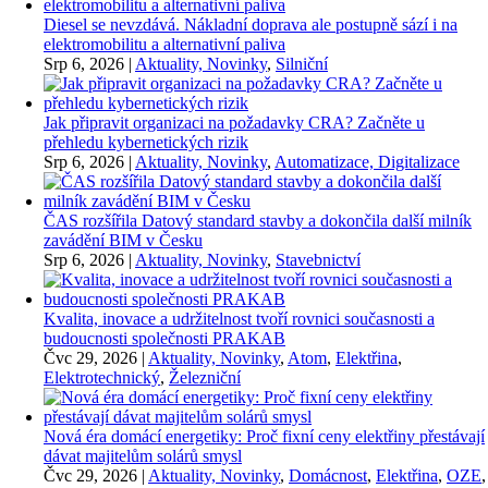
Diesel se nevzdává. Nákladní doprava ale postupně sází i na
elektromobilitu a alternativní paliva
Srp 6, 2026
|
Aktuality, Novinky
,
Silniční
Jak připravit organizaci na požadavky CRA? Začněte u
přehledu kybernetických rizik
Srp 6, 2026
|
Aktuality, Novinky
,
Automatizace, Digitalizace
ČAS rozšířila Datový standard stavby a dokončila další milník
zavádění BIM v Česku
Srp 6, 2026
|
Aktuality, Novinky
,
Stavebnictví
Kvalita, inovace a udržitelnost tvoří rovnici současnosti a
budoucnosti společnosti PRAKAB
Čvc 29, 2026
|
Aktuality, Novinky
,
Atom
,
Elektřina
,
Elektrotechnický
,
Železniční
Nová éra domácí energetiky: Proč fixní ceny elektřiny přestávají
dávat majitelům solárů smysl
Čvc 29, 2026
|
Aktuality, Novinky
,
Domácnost
,
Elektřina
,
OZE
,