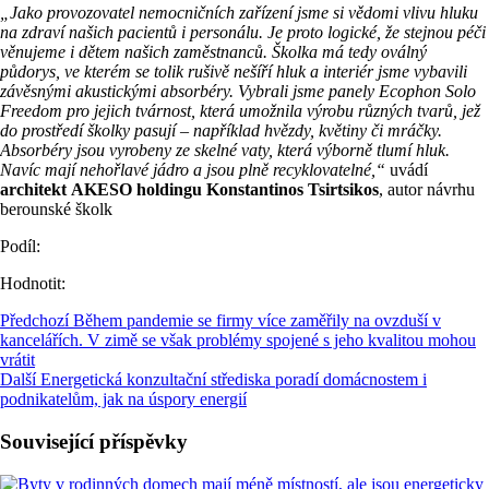
„Jako provozovatel nemocničních zařízení jsme si vědomi vlivu hluku
na zdraví našich pacientů i personálu. Je proto logické, že stejnou péči
věnujeme i dětem našich zaměstnanců. Školka má tedy oválný
půdorys, ve kterém se tolik rušivě nešíří hluk a interiér jsme vybavili
závěsnými akustickými absorbéry. Vybrali jsme panely Ecophon Solo
Freedom pro jejich tvárnost, která umožnila výrobu různých tvarů, jež
do prostředí školky pasují – například hvězdy, květiny či mráčky.
Absorbéry jsou vyrobeny ze skelné vaty, která výborně tlumí hluk.
Navíc mají nehořlavé jádro a jsou plně recyklovatelné,“
uvádí
architekt
AKESO holdingu Konstantinos Tsirtsikos
, autor návrhu
berounské školk
Podíl:
Hodnotit:
Předchozí
Během pandemie se firmy více zaměřily na ovzduší v
kancelářích. V zimě se však problémy spojené s jeho kvalitou mohou
vrátit
Další
Energetická konzultační střediska poradí domácnostem i
podnikatelům, jak na úspory energií
Související příspěvky