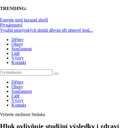
TRENDING:
Energie není luxusní zboží
Plynárenství
Využití pionýrských druhů dřevin při obnově lesů...
Dějiny
Obory
Současnost
Lidé
Výzvy
Kontakt
Dějiny
Obory
Současnost
Lidé
Výzvy
Kontakt
Vyberte možnost Stránka
Hluk ovlivňuje studijní výsledky i zdraví