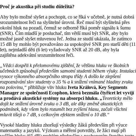
Proč je akustika při studiu důležitá?
Aby bylo možné slyšet a pochopit, co se říká v učebně, je nutná dobrá
srozumitelnost řeči na slyšitelné úrovni. Řeč musí být slyšitelná přes
okolní hluk na pozadí, čemuž se odborně říká poměr signálu k šumu
(SNR). Čím mladší je posluchač, tím větší musí být SNR, aby bylo
možné jasně slyšet mluvenou řeč. Jedna ze studií ukázala, že zatímco
15 dB by mohlo být považováno za uspokojivé SNR pro starší děti (11
let), nejmladší děti (6 let) vyžadovaly SNR až 20 dB, aby byla
zajištěna adekvátní srozumitelnost řeči.
„Vědci dospěli k přelomovému zjištění, že většinu hluku ve školních
učebnách způsobují především samotní studenti během výuky. Instalací
vysoce výkonného absorpčního stropu třídy A došlo ke zlepšení
rozpoznávání slov studenty o 35 % a k snížení vnímané hladiny zvuku
na polovinu,“
přibližuje vliv hluku
Iveta Králová, Key Segments
Manager ze společnosti Ecophon, která bezmála čtyřicet let vyvíjí
a prodává akustické systémy na absorpci hluku
.
„
Teoreticky mělo
dojít ke snížení
úrovně zvuku o 3 dB, ale díky změně akustických
podmínek, kdy všem bylo rozumět bez zvýšení hlasu, začali všichni
mluvit tišeji o 7 dB, s celkovým efektem snížení o 10 dB.“
Vysoké hladiny hluku zhoršují výsledky žáků především při výuce
matematiky a jazyků. Výzkum a měření potvrdily, že žáci mají při
vyšším hluku (65 dB) problém především s pochopením čteného textu.