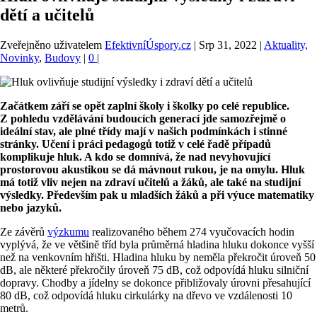
dětí a učitelů
Zveřejněno uživatelem
EfektivníÚspory.cz
|
Srp 31, 2022
|
Aktuality,
Novinky
,
Budovy
|
0
|
Začátkem září se opět zaplní školy i školky po celé republice.
Z pohledu vzdělávání budoucích generací jde samozřejmě o
ideální stav, ale plné třídy mají v našich podmínkách i stinné
stránky. Učení i práci pedagogů totiž v celé řadě případů
komplikuje hluk. A kdo se domnívá, že nad nevyhovující
prostorovou akustikou se dá mávnout rukou, je na omylu. Hluk
má totiž vliv nejen na zdraví učitelů a žáků, ale také na studijní
výsledky. Především pak u mladších žáků a při výuce matematiky
nebo jazyků.
Ze závěrů
výzkumu
realizovaného během 274 vyučovacích hodin
vyplývá, že ve většině tříd byla průměrná hladina hluku dokonce vyšší
než na venkovním hřišti. Hladina hluku by neměla překročit úroveň 50
dB, ale některé překročily úroveň 75 dB, což odpovídá hluku silniční
dopravy. Chodby a jídelny se dokonce přibližovaly úrovni přesahující
80 dB, což odpovídá hluku cirkulárky na dřevo ve vzdálenosti 10
metrů.