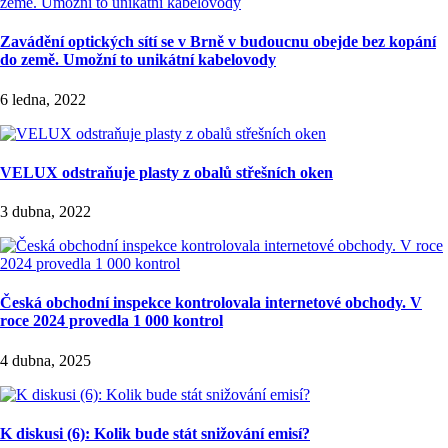
Zavádění optických sítí se v Brně v budoucnu obejde bez kopání
do země. Umožní to unikátní kabelovody
6 ledna, 2022
VELUX odstraňuje plasty z obalů střešních oken
3 dubna, 2022
Česká obchodní inspekce kontrolovala internetové obchody. V
roce 2024 provedla 1 000 kontrol
4 dubna, 2025
K diskusi (6): Kolik bude stát snižování emisí?