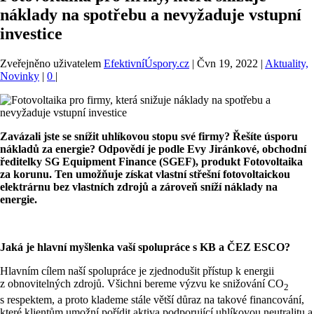
náklady na spotřebu a nevyžaduje vstupní
investice
Zveřejněno uživatelem
EfektivníÚspory.cz
|
Čvn 19, 2022
|
Aktuality,
Novinky
|
0
|
Zavázali jste se snížit uhlíkovou stopu své firmy? Řešíte úsporu
nákladů za energie? Odpovědí je podle Evy Jiránkové, obchodní
ředitelky SG Equipment Finance (SGEF), produkt Fotovoltaika
za korunu. Ten umožňuje získat vlastní střešní fotovoltaickou
elektrárnu bez vlastních zdrojů a zároveň sníží náklady na
energie.
Jaká je hlavní myšlenka vaší spolupráce s KB a ČEZ ESCO?
Hlavním cílem naší spolupráce je zjednodušit přístup k energii
z obnovitelných zdrojů. Všichni bereme výzvu ke snižování CO
2
s respektem, a proto klademe stále větší důraz na takové financování,
které klientům umožní pořídit aktiva podporující uhlíkovou neutralitu a