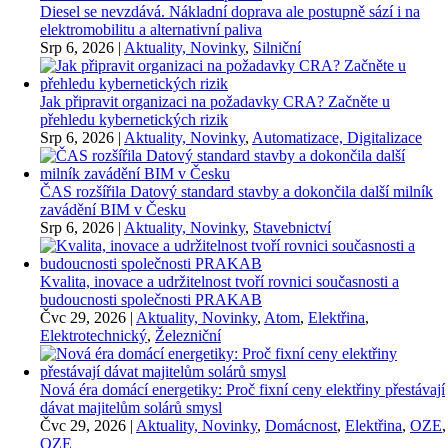
Diesel se nevzdává. Nákladní doprava ale postupně sází i na
elektromobilitu a alternativní paliva
Srp 6, 2026
|
Aktuality, Novinky
,
Silniční
Jak připravit organizaci na požadavky CRA? Začněte u
přehledu kybernetických rizik
Srp 6, 2026
|
Aktuality, Novinky
,
Automatizace, Digitalizace
ČAS rozšířila Datový standard stavby a dokončila další milník
zavádění BIM v Česku
Srp 6, 2026
|
Aktuality, Novinky
,
Stavebnictví
Kvalita, inovace a udržitelnost tvoří rovnici současnosti a
budoucnosti společnosti PRAKAB
Čvc 29, 2026
|
Aktuality, Novinky
,
Atom
,
Elektřina
,
Elektrotechnický
,
Železniční
Nová éra domácí energetiky: Proč fixní ceny elektřiny přestávají
dávat majitelům solárů smysl
Čvc 29, 2026
|
Aktuality, Novinky
,
Domácnost
,
Elektřina
,
OZE
,
OZE