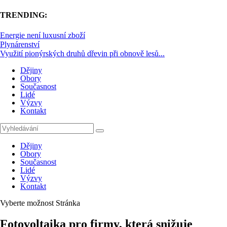
TRENDING:
Energie není luxusní zboží
Plynárenství
Využití pionýrských druhů dřevin při obnově lesů...
Dějiny
Obory
Současnost
Lidé
Výzvy
Kontakt
Dějiny
Obory
Současnost
Lidé
Výzvy
Kontakt
Vyberte možnost Stránka
Fotovoltaika pro firmy, která snižuje