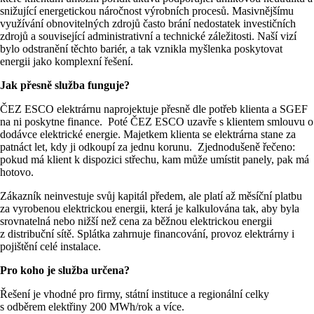
snižující energetickou náročnost výrobních procesů. Masivnějšímu
využívání obnovitelných zdrojů často brání nedostatek investičních
zdrojů a související administrativní a technické záležitosti. Naší vizí
bylo odstranění těchto bariér, a tak vznikla myšlenka poskytovat
energii jako komplexní řešení.
Jak přesně služba funguje?
ČEZ ESCO elektrárnu naprojektuje přesně dle potřeb klienta a SGEF
na ni poskytne finance. Poté ČEZ ESCO uzavře s klientem smlouvu o
dodávce elektrické energie. Majetkem klienta se elektrárna stane za
patnáct let, kdy ji odkoupí za jednu korunu. Zjednodušeně řečeno:
pokud má klient k dispozici střechu, kam může umístit panely, pak má
hotovo.
Zákazník neinvestuje svůj kapitál předem, ale platí až měsíční platbu
za vyrobenou elektrickou energii, která je kalkulována tak, aby byla
srovnatelná nebo nižší než cena za běžnou elektrickou energii
z distribuční sítě. Splátka zahrnuje financování, provoz elektrárny i
pojištění celé instalace.
Pro koho je služba určena?
Řešení je vhodné pro firmy, státní instituce a regionální celky
s odběrem elektřiny 200 MWh/rok a více.