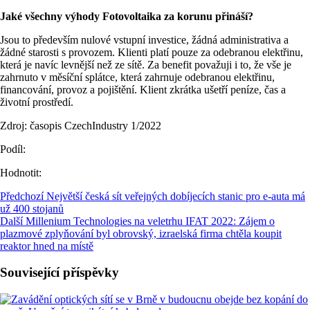
Jaké všechny výhody Fotovoltaika za korunu přináší?
Jsou to především nulové vstupní investice, žádná administrativa a
žádné starosti s provozem. Klienti platí pouze za odebranou elektřinu,
která je navíc levnější než ze sítě. Za benefit považuji i to, že vše je
zahrnuto v měsíční splátce, která zahrnuje odebranou elektřinu,
financování, provoz a pojištění. Klient zkrátka ušetří peníze, čas a
životní prostředí.
Zdroj: časopis CzechIndustry 1/2022
Podíl:
Hodnotit:
Předchozí
Největší česká sít veřejných dobíjecích stanic pro e-auta má
už 400 stojanů
Další
Millenium Technologies na veletrhu IFAT 2022: Zájem o
plazmové zplyňování byl obrovský, izraelská firma chtěla koupit
reaktor hned na místě
Související příspěvky