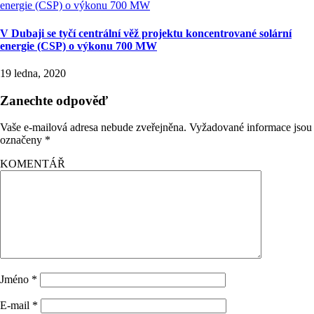
V Dubaji se tyčí centrální věž projektu koncentrované solární
energie (CSP) o výkonu 700 MW
19 ledna, 2020
Zanechte odpověď
Vaše e-mailová adresa nebude zveřejněna.
Vyžadované informace jsou
označeny
*
KOMENTÁŘ
Jméno
*
E-mail
*