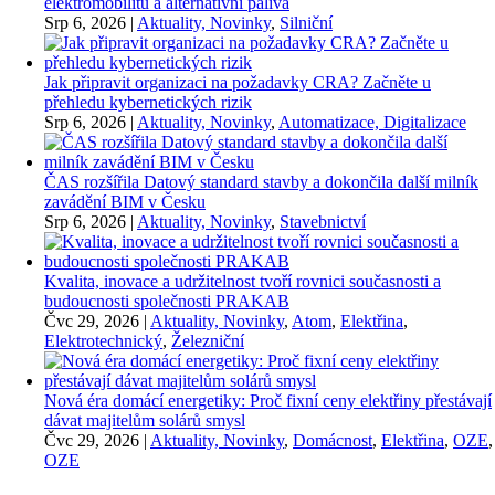
elektromobilitu a alternativní paliva
Srp 6, 2026
|
Aktuality, Novinky
,
Silniční
Jak připravit organizaci na požadavky CRA? Začněte u
přehledu kybernetických rizik
Srp 6, 2026
|
Aktuality, Novinky
,
Automatizace, Digitalizace
ČAS rozšířila Datový standard stavby a dokončila další milník
zavádění BIM v Česku
Srp 6, 2026
|
Aktuality, Novinky
,
Stavebnictví
Kvalita, inovace a udržitelnost tvoří rovnici současnosti a
budoucnosti společnosti PRAKAB
Čvc 29, 2026
|
Aktuality, Novinky
,
Atom
,
Elektřina
,
Elektrotechnický
,
Železniční
Nová éra domácí energetiky: Proč fixní ceny elektřiny přestávají
dávat majitelům solárů smysl
Čvc 29, 2026
|
Aktuality, Novinky
,
Domácnost
,
Elektřina
,
OZE
,
OZE