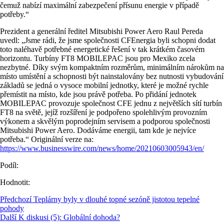
čemuž nabízí maximální zabezpečení přísunu energie v případě
potřeby.“
Prezident a generální ředitel Mitsubishi Power Aero Raul Pereda
uvedl: „Jsme rádi, že jsme společnosti CFEnergia byli schopni dodat
toto naléhavě potřebné energetické řešení v tak krátkém časovém
horizontu. Turbíny FT8 MOBILEPAC jsou pro Mexiko zcela
nezbytné. Díky svým kompaktním rozměrům, minimálním nárokům na
místo umístění a schopnosti být nainstalovány bez nutnosti vybudování
základů se jedná o vysoce mobilní jednotky, které je možné rychle
přemístit na místo, kde jsou právě potřeba. Po přidání jednotek
MOBILEPAC provozuje společnost CFE jednu z největších sítí turbín
FT8 na světě, jejíž rozšíření je podpořeno spolehlivým provozním
výkonem a skvělým poprodejním servisem a podporou společnosti
Mitsubishi Power Aero. Dodáváme energii, tam kde je nejvíce
potřeba.“ Originální verze na:
https://www.businesswire.com/news/home/20210603005943/en/
Podíl:
Hodnotit:
Předchozí
Teplárny byly v dlouhé topné sezóně jistotou tepelné
pohody
Další
K diskusi (5): Globální dohoda?