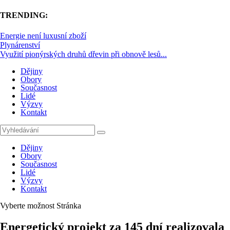
TRENDING:
Energie není luxusní zboží
Plynárenství
Využití pionýrských druhů dřevin při obnově lesů...
Dějiny
Obory
Současnost
Lidé
Výzvy
Kontakt
Dějiny
Obory
Současnost
Lidé
Výzvy
Kontakt
Vyberte možnost Stránka
Energetický projekt za 145 dní realizovala