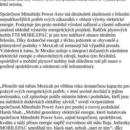
letní sezona.
Společnost Mitsubishi Power Aero má dlouholeté zkušenosti s řešením
nejnaléhavějších potřeb svých zákazníků v oblasti výroby elektrické
energie. Poskytuje jim proto mobilní výrobní zařízení a vlastní odborné
znalosti ohledně výstavby energetických projektů. Balíček plynových
turbín FT8 MOBILEPAC je pro tyto naléhavé situace ideálním
řešením. Díky dodatečné energii z těchto jednotek se obyvatelé a
průmyslové podniky v Mexicali už nemusejí bát výpadků proudu.
Vzhledem k tomu, že Mexiko usiluje o integraci dočasných zásobáren
elektrické energie z obnovitelných zdrojů, budou tyto flexibilní,
spolehlivé a mobilní plynové turbíny hrát důležitou roli při snaze o
posílení spolehlivosti a odolnosti celé infrastruktury.
„Přestože má město Mexicali po většinu roku dostatečnou kapacitu pro
pokrytí svých energetických potřeb, v letní sezóně dochází k jejímu
nedostatku, což způsobuje potíže místním lidem i podnikům, kteří jsou
na stabilních dodávkách elektřiny závislí,“ uvedl viceprezident
společnosti Mitsubishi Power Aero pro prodej a rozvoj podnikání
Harsh Shah. „Mobilní generátory elektrické energie, které instalovala
společnost Mitsubishi Power Aero, zajistí bezpečnost, spolehlivost,
kvalitu a stálý přísun energie napříč rozvodnou sítí státu Baja. Jednotky
MOBILEPAC umožňují tzv. black start, neboli „start ze tmy“, díky