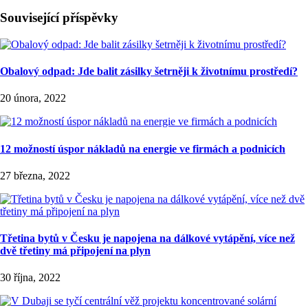
Související příspěvky
Obalový odpad: Jde balit zásilky šetrněji k životnímu prostředí?
20 února, 2022
12 možností úspor nákladů na energie ve firmách a podnicích
27 března, 2022
Třetina bytů v Česku je napojena na dálkové vytápění, více než
dvě třetiny má připojení na plyn
30 října, 2022