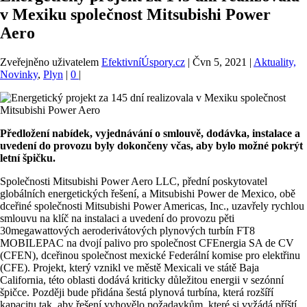
v Mexiku společnost Mitsubishi Power
Aero
Zveřejněno uživatelem
EfektivníÚspory.cz
|
Čvn 5, 2021
|
Aktuality,
Novinky
,
Plyn
|
0
|
Předložení nabídek, vyjednávání o smlouvě, dodávka, instalace a
uvedení do provozu byly dokončeny včas, aby bylo možné pokrýt
letní špičku.
Společnosti Mitsubishi Power Aero LLC, přední poskytovatel
globálních energetických řešení, a Mitsubishi Power de Mexico, obě
dceřiné společnosti Mitsubishi Power Americas, Inc., uzavřely rychlou
smlouvu na klíč na instalaci a uvedení do provozu pěti
30megawattových aeroderivátových plynových turbín FT8
MOBILEPAC na dvojí palivo pro společnost CFEnergia SA de CV
(CFEN), dceřinou společnost mexické Federální komise pro elektřinu
(CFE). Projekt, který vznikl ve městě Mexicali ve státě Baja
California, této oblasti dodává kriticky důležitou energii v sezónní
špičce. Později bude přidána šestá plynová turbína, která rozšíří
kapacitu tak, aby řešení vyhovělo požadavkům, které si vyžádá příští