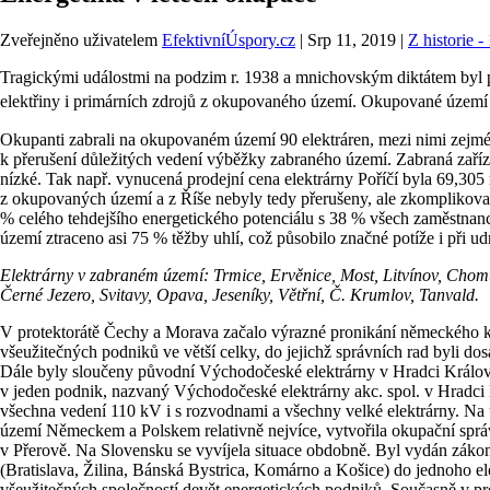
Zveřejněno uživatelem
EfektivníÚspory.cz
|
Srp 11, 2019
|
Z historie 
Tragickými událostmi na podzim r. 1938 a mnichovským diktátem byl po
elektřiny i primárních zdrojů z okupovaného území. Okupované území
Okupanti zabrali na okupovaném území 90 elektráren, mezi nimi zejmé
k přerušení důležitých vedení výběžky zabraného území. Zabraná zař
nízké. Tak např. vynucená prodejní cena elektrárny Poříčí byla 69,30
z okupovaných území a z Říše nebyly tedy přerušeny, ale zkomplikova
% celého tehdejšího energetického potenciálu s 38 % všech zaměstnanc
území ztraceno asi 75 % těžby uhlí, což působilo značné potíže i při u
Elektrárny v zabraném území: Trmice, Ervěnice, Most, Litvínov, Chomu
Černé Jezero, Svitavy, Opava, Jeseníky, Větřní, Č. Krumlov, Tanvald.
V protektorátě Čechy a Morava začalo výrazné pronikání německého k
všeužitečných podniků ve větší celky, do jejichž správních rad byli d
Dále byly sloučeny původní Východočeské elektrárny v Hradci Králové
v jeden podnik, nazvaný Východočeské elektrárny akc. spol. v Hradci 
všechna vedení 110 kV i s rozvodnami a všechny velké elektrárny. Na 
území Německem a Polskem relativně nejvíce, vytvořila okupační správ
v Přerově. Na Slovensku se vyvíjela situace obdobně. Byl vydán zákon
(Bratislava, Žilina, Bánská Bystrica, Komárno a Košice) do jednoho 
všeužitečných společností devět energetických podniků. Současně v pro