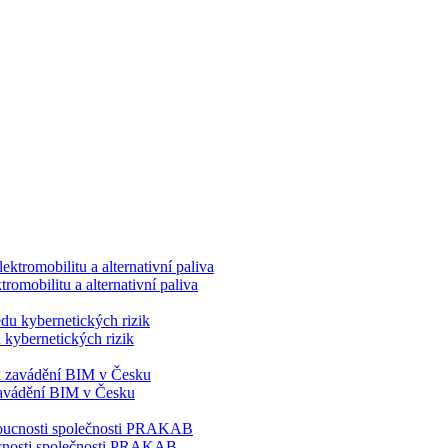
romobilitu a alternativní paliva
 kybernetických rizik
 zavádění BIM v Česku
doucnosti společnosti PRAKAB