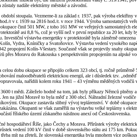
ůstaly nadále elektrárny městské a závodní.
období stoupala. Vezmeme-li za základ r. 1937, pak výroba elektřiny 
hod./r v r. 1939 na 2816 hod./r. v roce 1944. Výroba samostatných veře
bě okupace činil 501 MW, z toho 161 MW ve veřejných samostatných el
rotektorátě asi 8,8 %, což je vyšší než v první republice za 20 let, kd
lu. Investiční výstavba energetiky v protektorátě byla záměrně omez
 Kolín, Vydra, Kníničky a Svatoňovice. Výstavba vedení vysokého napět
942 propojení Kolín-Všestary. Současně však se projevily snahy okupan
vírů přes Moravu do Rakouska s perspektivním propojením na alpské vod
 Za celou dobu okupace se připojilo celkem 323 obcí, tj. ročně průměr
ování maloodběratelů elektrickou energií, ale i důsledek tzv. „odměď
eopravovala, nařídili kolem roku 1941 – 43 výměnu měděných vodičů v s
00 t mědi. Záleželo hodně na tom, jak byly příkazy Němců plněny a je tř
Jen na jižní Moravě to byla měď z 300 obcí. Náhradní železné vodiče 
níkovými. Okupace zastavila slibný vývoj teplárenství. V době okupace 
 zakázána. Okupanti se však zaměřili na výstavbu velké teplárny s el
oučástí říšského území získaného násilnou anexí od Československa.
 hospodářství Říše, jako Čechy a Morava. Přírůstek výroby elektrické 
ůstek vedení 100 kV činil v době slovenského státu asi 175 km. Pokud j
 třeba mít na zřeteli, že slovenská energetika byla mnohem více poško