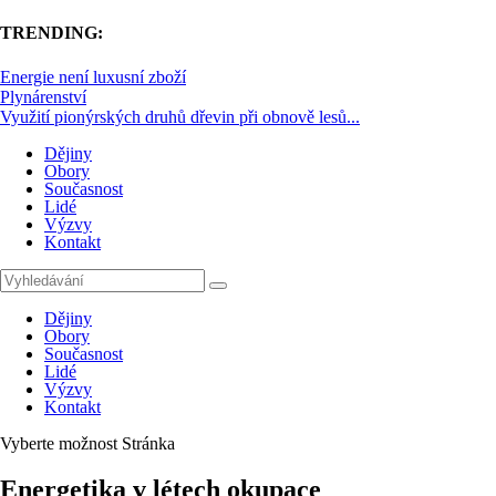
TRENDING:
Energie není luxusní zboží
Plynárenství
Využití pionýrských druhů dřevin při obnově lesů...
Dějiny
Obory
Současnost
Lidé
Výzvy
Kontakt
Dějiny
Obory
Současnost
Lidé
Výzvy
Kontakt
Vyberte možnost Stránka
Energetika v létech okupace