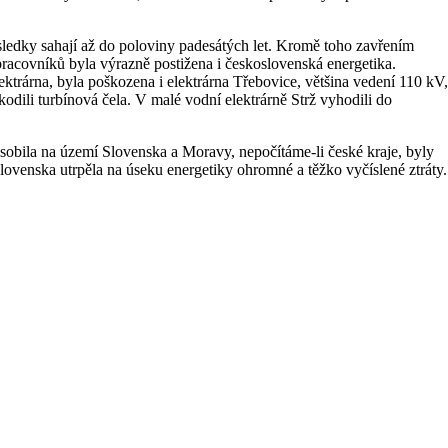
ásledky sahají až do poloviny padesátých let. Kromě toho zavřením
pracovníků byla výrazně postižena i československá energetika.
ktrárna, byla poškozena i elektrárna Třebovice, většina vedení 110 kV,
dili turbínová čela. V malé vodní elektrárně Strž vyhodili do
ůsobila na území Slovenska a Moravy, nepočítáme-li české kraje, byly
venska utrpěla na úseku energetiky ohromné a těžko vyčíslené ztráty.