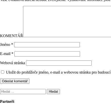
KOMENTÁŘ
Jméno
*
E-mail
*
Webová stránka
Uložit do prohlížeče jméno, e-mail a webovou stránku pro budoucí
Vyhledávání
Partneři