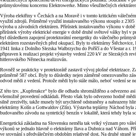
průmyslovému koncernu Elektrowerke. Mimo všeužitečných elektráren z
Výroba elektřiny v Čechách a na Moravě i v tomto kritickém válečném 
využití zdrojů. Průměrné využití instalovaného výkonu stouplo z 2305 
výroba u závodních elektráren. Přírůstek instalovaného výkonu v do
přírůstek výroby elektrické energie v době druhé světové války byl v p
byl důsledkem zapojení protektorátní energetiky do válečného průmys
elektráren rozestavěných před okupací. Byly to elektrárny Štěchovice,
1941 linka z Dolního Slezska Walbrzychu do Poříčí a do Všestar a r. 1
připraven k realizaci projekt výstavby vedení 220 kV ze Slezských re
hitlerovského Německa realizován.
Rovněž se prakticky v protektorátě zastavil vývoj plošné elektrizace.
průměrně 587 obcí. Byly to důsledky nejen záměrně omezovaného zásob
odvod mědi z vedení. Protože mědi bylo stále málo, neboť vedení se n
Z této tzv. „Kupferakce“ bylo dle odhadu shromážděno a odvezeno asi 36
všemožně provedení odkládali. Přesto však bylo odvezeno hodně mědi. 
silně zrezivěly, takže musely být urychleně odstraněny a nahrazeny hli
elektrárny Kolín a Gottwaldov (Zlín). Výstavba teplárny Náchod byla
budovaného závodu na syntetický benzín v lokalitě, která tehdy byla s
Energetická základna na Slovensku neměla tak velký význam pro válečné
výkonů se jednalo hlavně o elektrárny Ilava a Dubnica nad Váhom. Přír
ve srovnání s předválečným obdobím relativně dost. Na druhé straně je