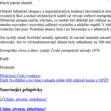
létech tohoto období.
Období fašistické okupace a separatistických tendencí slovenských kle
vysokých škol a izolací technických kádrů od vývoje světové energetik
Německá armáda zničila všechno, co mohlo být důležité pro vítězná sově
mnoho rozvoden i rozvodná zařízení vysokého a nízkého napětí. V elekt
vzduchu část jezu. Podobná situace byla i na Slovensku a v některých 
Jen rychlý zásah Sovětské armády způsobil, že nacisté nemohli uskutečn
obrovské. Jen ve východomoravské oblasti byly odhadnuty na 500 mil. 
Energetika včera a dnes, vydaly České energetické závody 1976
Podíl:
Hodnotit:
Předchozí
Čeští vynálezci
Další
Na třídění a recyklaci odpadu půjde 600 milionů korun z OPŽP
Související příspěvky
Uhlím, plynem, elektřinou?