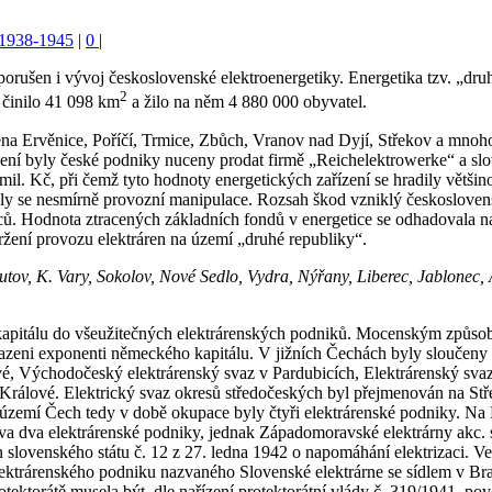
- 1938-1945
|
0
|
rušen i vývoj československé elektroenergetiky. Energetika tzv. „druh
2
 činilo 41 098 km
a žilo na něm 4 880 000 obyvatel.
na Ervěnice, Poříčí, Trmice, Zbůch, Vranov nad Dyjí, Střekov a mnoho
ízení byly české podniky nuceny prodat firmě „Reichelektrowerke“ a 
5 mil. Kč, při čemž tyto hodnoty energetických zařízení se hradily vě
ly se nesmírně provozní manipulace. Rozsah škod vzniklý českosloven
ů. Hodnota ztracených základních fondů v energetice se odhadovala na 
držení provozu elektráren na území „druhé republiky“.
tov, K. Vary, Sokolov, Nové Sedlo, Vydra, Nýřany, Liberec, Jablonec,
apitálu do všeužitečných elektrárenských podniků. Mocenským způsob
osazeni exponenti německého kapitálu. V jižních Čechách byly sloučeny 
, Východočeský elektrárenský svaz v Pardubicích, Elektrárenský svaz
Králové. Elektrický svaz okresů středočeských byl přejmenován na Stře
území Čech tedy v době okupace byly čtyři elektrárenské podniky. Na M
a dva elektrárenské podniky, jednak Západomoravské elektrárny akc. s
 slovenského státu č. 12 z 27. ledna 1942 o napomáhání elektrizaci. V
elektrárenského podniku nazvaného Slovenské elektrárne se sídlem v B
tektorátě musela být, dle nařízení protektorátní vlády č. 319/1941, po