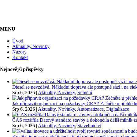
MENU
Úvod
Aktuality, Novinky
Názory
Kontakt
Nejnovější příspěvky
Diesel se nevzdává. Nákladní doprava ale postupně sází i na elekt
Srp 6, 2026
|
Aktuality, Novinky
,
Silniční
Jak připravit organizaci na požadavky CRA? Začněte u přehledu
Srp 6, 2026
|
Aktuality, Novinky
,
Automatizace, Digitalizace
ČAS rozšířila Datový standard stavby a dokončila další milník
Srp 6, 2026
|
Aktuality, Novinky
,
Stavebnictví
Kvalita, inovace a udržitelnost tvoří rovnici současnosti a bu