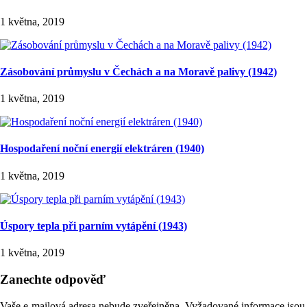
1 května, 2019
Zásobování průmyslu v Čechách a na Moravě palivy (1942)
1 května, 2019
Hospodaření noční energií elektráren (1940)
1 května, 2019
Úspory tepla při parním vytápění (1943)
1 května, 2019
Zanechte odpověď
Vaše e-mailová adresa nebude zveřejněna.
Vyžadované informace jso