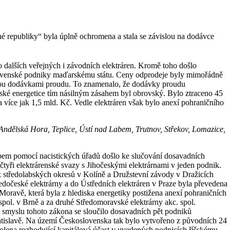
é republiky“ byla úplně ochromena a stala se závislou na dodávce
 dalších veřejných i závodních elektráren. Kromě toho došlo
slovenské podniky maďarskému státu. Ceny odprodeje byly mimořádně
tšinou dodávkami proudu. To znamenalo, že dodávky proudu
ské energetice tím násilným zásahem byl obrovský. Bylo ztraceno 45
více jak 1,5 mld. Kč. Vedle elektráren však bylo anexí pohraničního
 Andělská Hora, Teplice, Ústí nad Labem, Trutnov, Střekov, Lomazice,
em pomocí nacistických úřadů došlo ke slučování dosavadních
čtyři elektrárenské svazy s Jihočeskými elektrárnami v jeden podnik.
 středolabských okresů v Kolíně a Družstevní závody v Dražicích
dočeské elektrárny a do Ústředních elektráren v Praze byla převedena
oravě, která byla z hlediska energetiky postižena anexí pohraničních
pol. v Brně a za druhé Středomoravské elektrárny akc. spol.
e smyslu tohoto zákona se sloučilo dosavadních pět podniků
ratislavě. Na území Československa tak bylo vytvořeno z původních 24
volena rozhodující kapitálová účast v uvedených podnicích říšskému