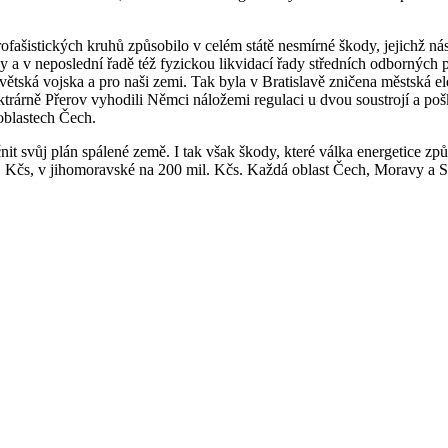
rofašistických kruhů způsobilo v celém státě nesmírné škody, jejichž n
y a v neposlední řadě též fyzickou likvidací řady středních odborných 
tská vojska a pro naši zemi. Tak byla v Bratislavě zničena městská ele
rárně Přerov vyhodili Němci náložemi regulaci u dvou soustrojí a poško
oblastech Čech.
it svůj plán spálené země. I tak však škody, které válka energetice zp
Kčs, v jihomoravské na 200 mil. Kčs. Každá oblast Čech, Moravy a Slo