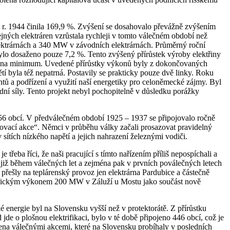
v r. 1944 činila 169,9 %. Zvýšení se dosahovalo převážně zvýšením
jných elektráren vzrůstala rychleji v tomto válečném období než
ektrárnách a 340 MW v závodních elektrárnách. Průměrný roční
y bylo dosaženo pouze 7,2 %. Tento zvýšený přírůstek výroby elektřiny
ena na minimum. Uvedené přírůstky výkonů byly z dokončovaných
í byla též nepatrná. Postavily se prakticky pouze dvě linky. Roku
tů a podřízení a využití naší energetiky pro celoněmecké zájmy. Byl
ní síly. Tento projekt nebyl pochopitelně v důsledku porážky
ně 56 obcí. V předválečném období 1925 – 1937 se připojovalo ročně
ovací akce“. Němci v průběhu války začali prosazovat pravidelný
ítích nízkého napětí a jejich nahrazení železnými vodiči.
eba říci, že naši pracující s tímto nařízením příliš nepospíchali a
již během válečných let a zejména pak v prvních poválečných letech
přešly na teplárenský provoz jen elektrárna Pardubice a částečně
ektrickým výkonem 200 MW v Záluží u Mostu jako součást nově
energie byl na Slovensku vyšší než v protektorátě. Z přírůstku
de o plošnou elektrifikaci, bylo v té době připojeno 446 obcí, což je
zena válečnými akcemi, které na Slovensku probíhaly v posledních