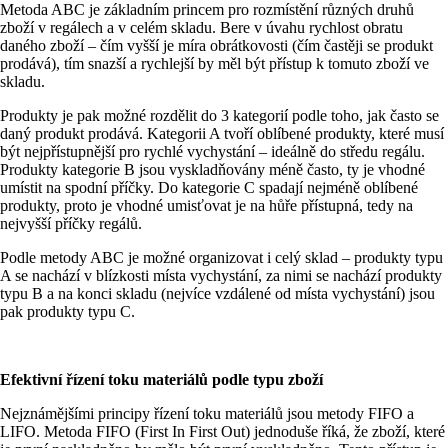
Metoda ABC je základním princem pro rozmístění různých druhů
zboží v regálech a v celém skladu. Bere v úvahu rychlost obratu
daného zboží – čím vyšší je míra obrátkovosti (čím častěji se produkt
prodává), tím snazší a rychlejší by měl být přístup k tomuto zboží ve
skladu.
Produkty je pak možné rozdělit do 3 kategorií podle toho, jak často se
daný produkt prodává. Kategorii A tvoří oblíbené produkty, které musí
být nejpřístupnější pro rychlé vychystání – ideálně do středu regálu.
Produkty kategorie B jsou vyskladňovány méně často, ty je vhodné
umístit na spodní příčky. Do kategorie C spadají nejméně oblíbené
produkty, proto je vhodné umisťovat je na hůře přístupná, tedy na
nejvyšší příčky regálů.
Podle metody ABC je možné organizovat i celý sklad – produkty typu
A se nachází v blízkosti místa vychystání, za nimi se nachází produkty
typu B a na konci skladu (nejvíce vzdálené od místa vychystání) jsou
pak produkty typu C.
Efektivní řízení toku materiálů podle typu zboží
Nejznámějšími principy řízení toku materiálů jsou metody FIFO a
LIFO. Metoda FIFO (First In First Out) jednoduše říká, že zboží, které