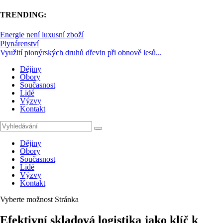
TRENDING:
Energie není luxusní zboží
Plynárenství
Využití pionýrských druhů dřevin při obnově lesů...
Dějiny
Obory
Současnost
Lidé
Výzvy
Kontakt
Dějiny
Obory
Současnost
Lidé
Výzvy
Kontakt
Vyberte možnost Stránka
Efektivní skladová logistika jako klíč k