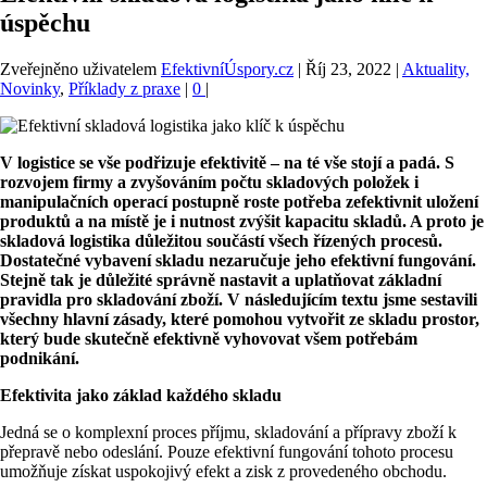
úspěchu
Zveřejněno uživatelem
EfektivníÚspory.cz
|
Říj 23, 2022
|
Aktuality,
Novinky
,
Příklady z praxe
|
0
|
V logistice se vše podřizuje efektivitě – na t
é
vše stojí a padá. S
rozvojem firmy a zvyšováním počtu skladových položek i
manipulačních operací postupně roste potřeba zefektivnit uložení
produktů a na místě je i nutnost zvýšit kapacitu skladů. A proto je
skladová logistika důležitou součástí všech řízených procesů.
Dostatečné
vybavení skladu nezaručuje jeho efektivní fungování.
Stejně tak je důležité
správně
nastavit a uplatňovat základní
pravidla pro skladování zboží. V následujícím textu jsme sestavili
všechny hlavní zásady, které
pomohou vytvořit ze skladu prostor,
který bude skutečně efektivně vyhovovat všem potřebám
podnikání.
Efektivita jako základ každ
é
ho skladu
Jedná se o komplexní proces příjmu, skladování a přípravy zboží k
přepravě nebo odeslání. Pouze efektivní fungování tohoto procesu
umožňuje získat uspokojivý efekt a zisk z provedeného obchodu.