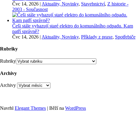
Čvc 14, 2026
|
Aktuality, Novinky
,
Stavebnictví
,
Z historie -
2003 - Současnost
Češi stále vyhazují staré elektro do komunálního odpadu. Kam
patří správně?
Čvc 14, 2026
|
Aktuality, Novinky
,
Příklady z praxe
,
Spotřebiče
Rubriky
Rubriky
Archivy
Archivy
Navrhl
Elegant Themes
| Běží na
WordPress