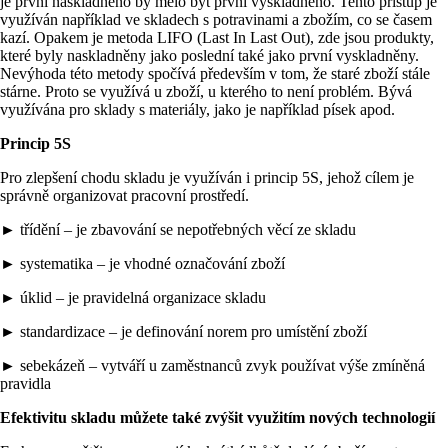
je první naskladněno by mělo být první vyskladněno. Tento přístup je
využíván například ve skladech s potravinami a zbožím, co se časem
kazí. Opakem je metoda LIFO (Last In Last Out), zde jsou produkty,
které byly naskladněny jako poslední také jako první vyskladněny.
Nevýhoda této metody spočívá především v tom, že staré zboží stále
stárne. Proto se využívá u zboží, u kterého to není problém. Bývá
využívána pro sklady s materiály, jako je například písek apod.
Princip 5S
Pro zlepšení chodu skladu je využíván i princip 5S, jehož cílem je
správně organizovat pracovní prostředí.
► třídění – je zbavování se nepotřebných věcí ze skladu
► systematika – je vhodné označování zboží
► úklid – je pravidelná organizace skladu
► standardizace – je definování norem pro umístění zboží
► sebekázeň – vytváří u zaměstnanců zvyk používat výše zmíněná
pravidla
Efektivitu skladu můžete tak
é
zvýšit využitím nových technologií