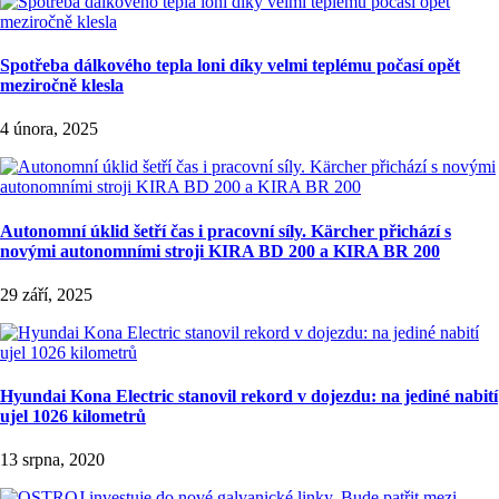
Spotřeba dálkového tepla loni díky velmi teplému počasí opět
meziročně klesla
4 února, 2025
Autonomní úklid šetří čas i pracovní síly. Kärcher přichází s
novými autonomními stroji KIRA BD 200 a KIRA BR 200
29 září, 2025
Hyundai Kona Electric stanovil rekord v dojezdu: na jediné nabití
ujel 1026 kilometrů
13 srpna, 2020