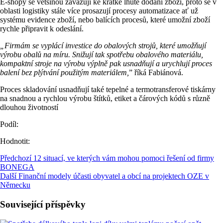
E-shopy se většinou zavazují ke krátké lhůtě dodání zboží, proto se v
oblasti logistiky stále více prosazují procesy automatizace ať už
systému evidence zboží, nebo balících procesů, které umožní zboží
rychle připravit k odeslání.
„Firmám se vyplácí investice do obalových strojů, které umožňují
výrobu obalů na míru. Snižují tak spotřebu obalového materiálu,
kompaktní stroje na výrobu výplně pak usnadňují a urychlují proces
balení bez plýtvání použitým materiálem,
” říká Fabiánová.
Proces skladování usnadňují také tepelné a termotransferové tiskárny
na snadnou a rychlou výrobu štítků, etiket a čárových kódů s různě
dlouhou životností
Podíl:
Hodnotit:
Předchozí
12 situací, ve kterých vám mohou pomoci řešení od firmy
BONEGA
Další
Finanční modely účasti obyvatel a obcí na projektech OZE v
Německu
Související příspěvky