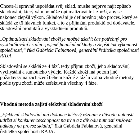
Chcete-li správně uspořádat svůj sklad, musíte nejprve najít způsob
skladování, který vám pomůže optimalizovat tok zboží, aby se
nakonec zlepšil výkon. Skladování je definováno jako proces, který se
skládá ze tří hlavních funkcí, a to z přijímání produktů od dodavatele,
skladování produktů a vyskladnění produktů.
„
Optimalizací skladování zboží je možn
é
ušetřit č
as pot
řebný pro
vyskladňování i s ním spojen
é
finanční náklady a zlepšit tak výkonnost
společnosti,“ říká
Gabriela Fabianov
á
, gener
ální ředitelka společnosti
RAJA.
Skladování se skládá ze 4 fází, tedy příjmu zboží, jeho skladování,
vychystání a samotného výdeje. Každé zboží má potom jiné
požadavky na zacházení během každé z fází a volba vhodné metody
podle typu zboží může zefektivnit všechny 4 fáze.
Vhodná metoda zajistí efektivní skladování zboží
„
Efektivní skladování má dokonce klíčový význam z důvodu nutnosti
udržet si konkurenceschopnost na trhu a z důvodu nutnosti snižovat
náklady na provoz skladu,
” říká Gabriela Fabianová, generální
ředitelka společnosti RAJA.