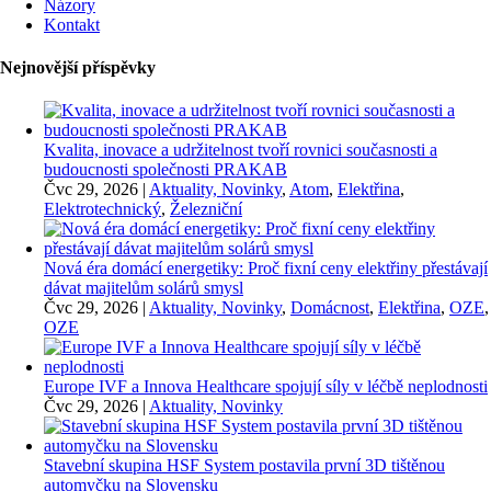
Názory
Kontakt
Nejnovější příspěvky
Kvalita, inovace a udržitelnost tvoří rovnici současnosti a
budoucnosti společnosti PRAKAB
Čvc 29, 2026
|
Aktuality, Novinky
,
Atom
,
Elektřina
,
Elektrotechnický
,
Železniční
Nová éra domácí energetiky: Proč fixní ceny elektřiny přestávají
dávat majitelům solárů smysl
Čvc 29, 2026
|
Aktuality, Novinky
,
Domácnost
,
Elektřina
,
OZE
,
OZE
Europe IVF a Innova Healthcare spojují síly v léčbě neplodnosti
Čvc 29, 2026
|
Aktuality, Novinky
Stavební skupina HSF System postavila první 3D tištěnou
automyčku na Slovensku