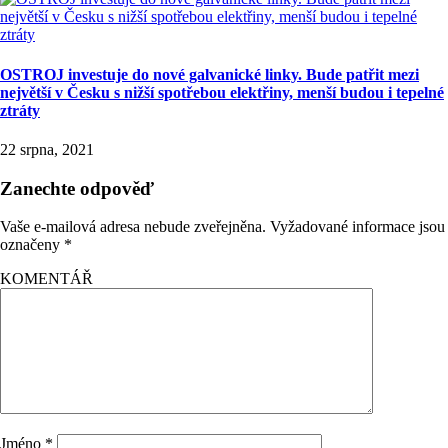
OSTROJ investuje do nové galvanické linky. Bude patřit mezi
největší v Česku s nižší spotřebou elektřiny, menší budou i tepelné
ztráty
22 srpna, 2021
Zanechte odpověď
Vaše e-mailová adresa nebude zveřejněna.
Vyžadované informace jsou
označeny
*
KOMENTÁŘ
Jméno
*