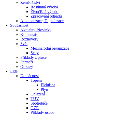
Zemědělství
Rostlinná výroba
Živočišná výroba
Zpracování odpadů
Automatizace, Digitalizace
Současnost
Aktuality, Novinky
Komentáře
Rozhovory
Svět
Mezinárodní organizace
Státy
Příklady z praxe
Partneři
Odkazy
Lidé
Domácnost
Topení
Elektřina
Plyn
Chlazení
TUV
Spotřebiče
OZE
Příklady úspor