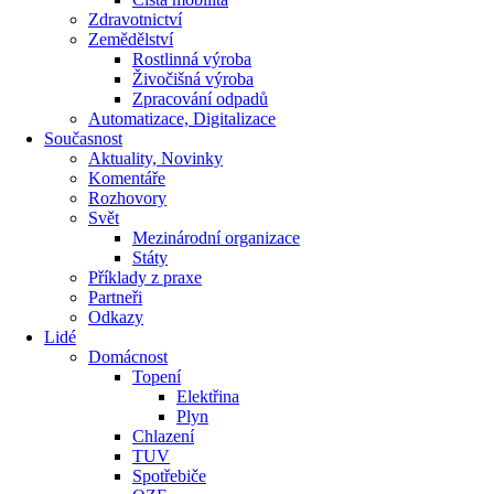
Zdravotnictví
Zemědělství
Rostlinná výroba
Živočišná výroba
Zpracování odpadů
Automatizace, Digitalizace
Současnost
Aktuality, Novinky
Komentáře
Rozhovory
Svět
Mezinárodní organizace
Státy
Příklady z praxe
Partneři
Odkazy
Lidé
Domácnost
Topení
Elektřina
Plyn
Chlazení
TUV
Spotřebiče