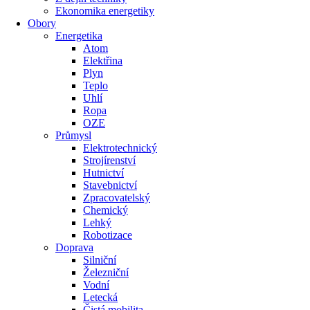
Ekonomika energetiky
Obory
Energetika
Atom
Elektřina
Plyn
Teplo
Uhlí
Ropa
OZE
Průmysl
Elektrotechnický
Strojírenství
Hutnictví
Stavebnictví
Zpracovatelský
Chemický
Lehký
Robotizace
Doprava
Silniční
Železniční
Vodní
Letecká
Čistá mobilita