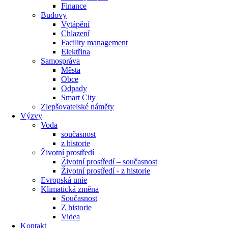
Finance
Budovy
Vytápění
Chlazení
Facility management
Elektřina
Samospráva
Města
Obce
Odpady
Smart City
Zlepšovatelské náměty
Výzvy
Voda
současnost
z historie
Životní prostředí
Životní prostředí – současnost
Životní prostředí ​- z historie
Evropská unie
Klimatická změna
Současnost
Z historie
Videa
Kontakt