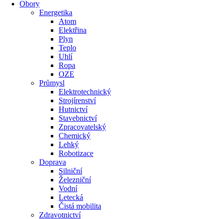
Obory
Energetika
Atom
Elektřina
Plyn
Teplo
Uhlí
Ropa
OZE
Průmysl
Elektrotechnický
Strojírenství
Hutnictví
Stavebnictví
Zpracovatelský
Chemický
Lehký
Robotizace
Doprava
Silniční
Železniční
Vodní
Letecká
Čistá mobilita
Zdravotnictví