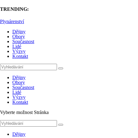
TRENDING:
Plynárenství
Dějiny
Obory
Současnost
Lidé
Výzvy
Kontakt
Dějiny
Obory
Současnost
Lidé
Výzvy
Kontakt
Vyberte možnost Stránka
Dějiny