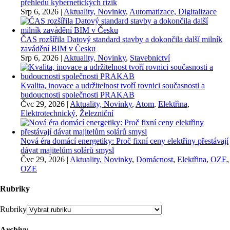
přehledu kybernetických rizik
Srp 6, 2026
|
Aktuality, Novinky
,
Automatizace, Digitalizace
ČAS rozšířila Datový standard stavby a dokončila další milník
zavádění BIM v Česku
Srp 6, 2026
|
Aktuality, Novinky
,
Stavebnictví
Kvalita, inovace a udržitelnost tvoří rovnici současnosti a
budoucnosti společnosti PRAKAB
Čvc 29, 2026
|
Aktuality, Novinky
,
Atom
,
Elektřina
,
Elektrotechnický
,
Železniční
Nová éra domácí energetiky: Proč fixní ceny elektřiny přestávají
dávat majitelům solárů smysl
Čvc 29, 2026
|
Aktuality, Novinky
,
Domácnost
,
Elektřina
,
OZE
,
OZE
Rubriky
Rubriky
Archivy