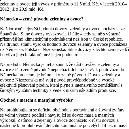
zeleniny a ovoce její vývoz v průměru o 11,5 mld. Kč, v letech 2010–
2012 již o 20,9 mld. Kč.
Německo – země původu zeleniny a ovoce?
Každoročně nejvyšší hodnota dovozu zeleniny a ovoce pocházela ze
Španělska. Silné dovozy vykazovala i Itálie – tedy země s výrazně
příznivějšími klimatickými podmínkami než jsou v České republice.
Na druhou stranu vysoká hodnota dovozu zeleniny a ovoce pocházela
i z Německa, Polska či Nizozemska. Silné dovozy z těchto zemí svědčí
i o vlivu jiných faktorů, než je jen podnebí.
Například u Německa je třeba zmínit, že část dovážené zeleniny a
ovoce z této země původně nepochází. Jelikož je však po dovozu do
Německa procleno, je bráno jako země původu. Dovoz zeleniny a
ovoce z Nizozemska má svůj původ pravděpodobně ve vysoké
efektivitě pěstování plodin, která plyne z intenzivního zemědělství s
širokým využitím techniky a vede k nižším nákladům produkce.
Obchod s masem a masnými výrobky
Na prohlubujícím se deficitu obchodu s potravinami a živými zvířaty
se velmi výrazně podílel i navyšující se dovoz masa a masných
výrobků. Zatímco u zeleniny a ovoce docházelo k růstu dovozu a
následně k prohlubování deficitu kontinuálně po celých 14 let, u masa