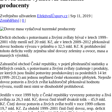
producenty
Zveřejněno uživatelem
EfektivníÚspory.cz
|
Srp 11, 2019
|
Zemědělství
|
0
|
Deficit obchodu s potravinami a živými zvířaty býval v letech 1999–
2001 vždy menší než 20 mld. Kč, ale v letech 2009–2012 překonával
dovoz hodnotu vývozu v průměru o 32,5 mld. Kč. K prohlubování
tohoto deficitu vedly zejména silné dovozy zeleniny a ovoce, masa a
masných výrobků.
Zahraniční obchod České republiky, v pojetí přeshraniční statistiky a
běžných cenách, s potravinami a živými zvířaty (zahrnuje i produkty,
ze kterých jsou finální potraviny produkovány) za posledních 14 let
(1999–2012) ani jednou nepřinesl české ekonomice přebytek. Nejenže
dovoz potravin a živých zvířat každoročně překonával hodnotu
vývozu, rozdíl mezi nimi se dlouhodobě prohluboval.
Jestliže v roce 1999 byly z České republiky vyvezeny potraviny a živá
zvířata za 26,3 mld. Kč, dovoz činil téměř dvakrát tolik – 45,9 mld.
Kč. Čistý dovoz potravin a živých zvířat tvořil v roce 1999 celkem
19,7 mld. Kč. Za období 1999–2001 činil čistý dovoz, resp. deficit