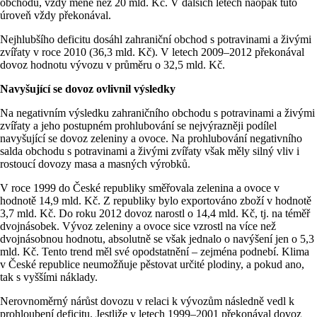
obchodu, vždy méně než 20 mld. Kč. V dalších letech naopak tuto
úroveň vždy překonával.
Nejhlubšího deficitu dosáhl zahraniční obchod s potravinami a živými
zvířaty v roce 2010 (36,3 mld. Kč). V letech 2009–2012 překonával
dovoz hodnotu vývozu v průměru o 32,5 mld. Kč.
Navyšující se dovoz ovlivnil výsledky
Na negativním výsledku zahraničního obchodu s potravinami a živými
zvířaty a jeho postupném prohlubování se nejvýrazněji podílel
navyšující se dovoz zeleniny a ovoce. Na prohlubování negativního
salda obchodu s potravinami a živými zvířaty však měly silný vliv i
rostoucí dovozy masa a masných výrobků.
V roce 1999 do České republiky směřovala zelenina a ovoce v
hodnotě 14,9 mld. Kč. Z republiky bylo exportováno zboží v hodnotě
3,7 mld. Kč. Do roku 2012 dovoz narostl o 14,4 mld. Kč, tj. na téměř
dvojnásobek. Vývoz zeleniny a ovoce sice vzrostl na více než
dvojnásobnou hodnotu, absolutně se však jednalo o navýšení jen o 5,3
mld. Kč. Tento trend měl své opodstatnění – zejména podnebí. Klima
v České republice neumožňuje pěstovat určité plodiny, a pokud ano,
tak s vyššími náklady.
Nerovnoměrný nárůst dovozu v relaci k vývozům následně vedl k
prohloubení deficitu. Jestliže v letech 1999–2001 překonával dovoz