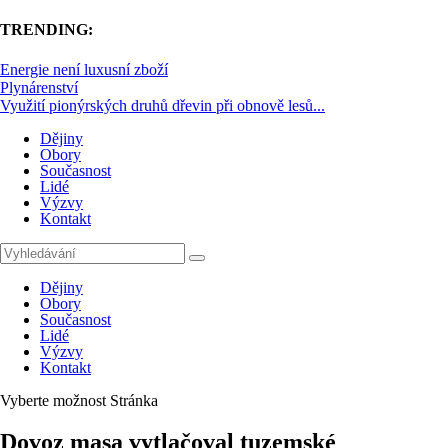
TRENDING:
Energie není luxusní zboží
Plynárenství
Využití pionýrských druhů dřevin při obnově lesů...
Dějiny
Obory
Současnost
Lidé
Výzvy
Kontakt
Dějiny
Obory
Současnost
Lidé
Výzvy
Kontakt
Vyberte možnost Stránka
Dovoz masa vytlačoval tuzemské