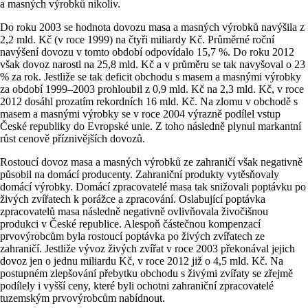
a masných výrobků nikoliv.
Do roku 2003 se hodnota dovozu masa a masných výrobků navýšila z
2,2 mld. Kč (v roce 1999) na čtyři miliardy Kč. Průměrné roční
navýšení dovozu v tomto období odpovídalo 15,7 %. Do roku 2012
však dovoz narostl na 25,8 mld. Kč a v průměru se tak navyšoval o 23
% za rok. Jestliže se tak deficit obchodu s masem a masnými výrobky
za období 1999–2003 prohloubil z 0,9 mld. Kč na 2,3 mld. Kč, v roce
2012 dosáhl prozatím rekordních 16 mld. Kč. Na zlomu v obchodě s
masem a masnými výrobky se v roce 2004 výrazně podílel vstup
České republiky do Evropské unie. Z toho následně plynul markantní
růst cenově příznivějších dovozů.
Rostoucí dovoz masa a masných výrobků ze zahraničí však negativně
působil na domácí producenty. Zahraniční produkty vytěsňovaly
domácí výrobky. Domácí zpracovatelé masa tak snižovali poptávku po
živých zvířatech k porážce a zpracování. Oslabující poptávka
zpracovatelů masa následně negativně ovlivňovala živočišnou
produkci v České republice. Alespoň částečnou kompenzací
prvovýrobcům byla rostoucí poptávka po živých zvířatech ze
zahraničí. Jestliže vývoz živých zvířat v roce 2003 překonával jejich
dovoz jen o jednu mi­liardu Kč, v roce 2012 již o 4,5 mld. Kč. Na
postupném zlepšování přebytku obchodu s živými zvířaty se zřejmě
podílely i vyšší ceny, které byli ochotni zahraniční zpracovatelé
tuzemským prvovýrobcům nabídnout.