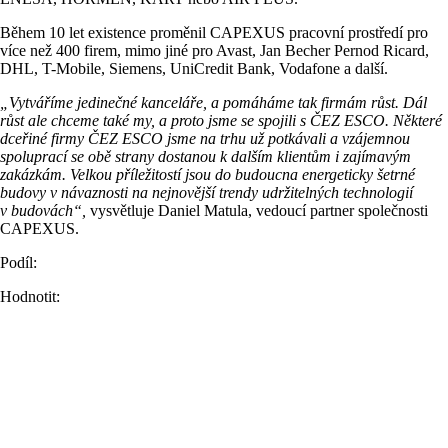
Během 10 let existence proměnil CAPEXUS pracovní prostředí pro
více než 400 firem, mimo jiné pro Avast, Jan Becher Pernod Ricard,
DHL, T-Mobile, Siemens, UniCredit Bank, Vodafone a další.
„Vytváříme jedinečné kanceláře, a pomáháme tak firmám růst. Dál
růst ale chceme také my, a proto jsme se spojili s ČEZ ESCO. Některé
dceřiné firmy ČEZ ESCO jsme na trhu už potkávali a vzájemnou
spoluprací se obě strany dostanou k dalším klientům i zajímavým
zakázkám. Velkou příležitostí jsou do budoucna energeticky šetrné
budovy v návaznosti na nejnovější trendy udržitelných technologií
v budovách“,
vysvětluje Daniel Matula, vedoucí partner společnosti
CAPEXUS.
Podíl:
Hodnotit: