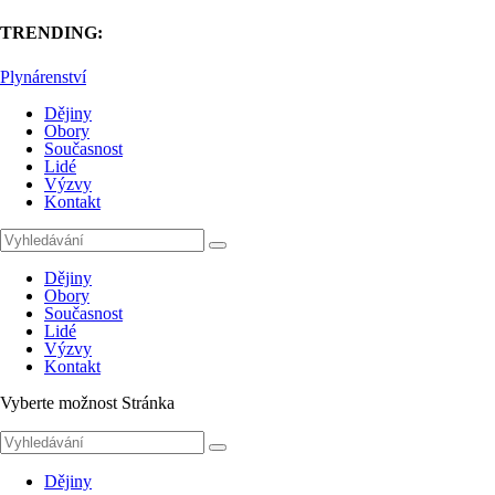
TRENDING:
Plynárenství
Dějiny
Obory
Současnost
Lidé
Výzvy
Kontakt
Dějiny
Obory
Současnost
Lidé
Výzvy
Kontakt
Vyberte možnost Stránka
Dějiny