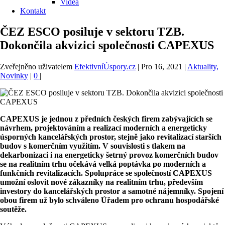
Videa
Kontakt
ČEZ ESCO posiluje v sektoru TZB.
Dokončila akvizici společnosti CAPEXUS
Zveřejněno uživatelem
EfektivníÚspory.cz
|
Pro 16, 2021
|
Aktuality,
Novinky
|
0
|
CAPEXUS je jednou z předních českých firem zabývajících se
návrhem, projektováním a realizací moderních a energeticky
úsporných kancelářských prostor, stejně jako revitalizací starších
budov s komerčním využitím. V souvislosti s tlakem na
dekarbonizaci i na energeticky šetrný provoz komerčních budov
se na realitním trhu očekává velká poptávka po moderních a
funkčních revitalizacích. Spolupráce se společností CAPEXUS
umožní oslovit nové zákazníky na realitním trhu, především
investory do kancelářských prostor a samotné nájemníky. Spojení
obou firem už bylo schváleno Úřadem pro ochranu hospodářské
soutěže.