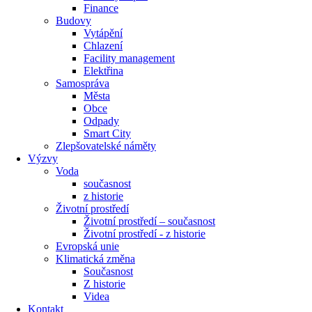
Finance
Budovy
Vytápění
Chlazení
Facility management
Elektřina
Samospráva
Města
Obce
Odpady
Smart City
Zlepšovatelské náměty
Výzvy
Voda
současnost
z historie
Životní prostředí
Životní prostředí – současnost
Životní prostředí ​- z historie
Evropská unie
Klimatická změna
Současnost
Z historie
Videa
Kontakt