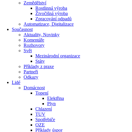
Zemědělství
Rostlinná výroba
Živočišná výroba
Zpracování odpadů
Automatizace, Digitalizace
Současnost
Aktuality, Novinky
Komentáře
Rozhovory
Svět
Mezinárodní organizace
Státy
Příklady z praxe
Partneři
Odkazy
Lidé
Domácnost
Topení
Elektřina
Plyn
Chlazení
TUV
Spotřebiče
OZE
Příklady úspor