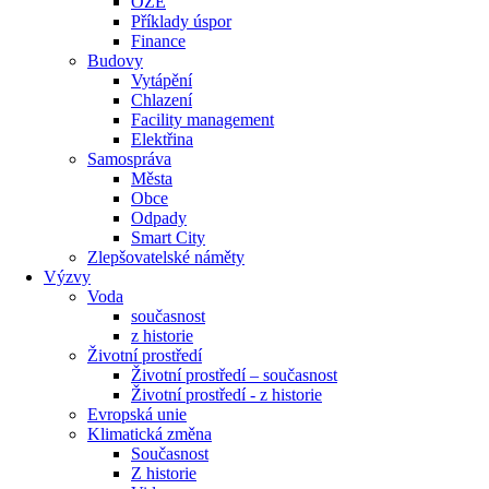
OZE
Příklady úspor
Finance
Budovy
Vytápění
Chlazení
Facility management
Elektřina
Samospráva
Města
Obce
Odpady
Smart City
Zlepšovatelské náměty
Výzvy
Voda
současnost
z historie
Životní prostředí
Životní prostředí – současnost
Životní prostředí ​- z historie
Evropská unie
Klimatická změna
Současnost
Z historie