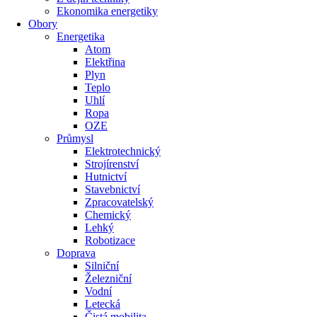
Ekonomika energetiky
Obory
Energetika
Atom
Elektřina
Plyn
Teplo
Uhlí
Ropa
OZE
Průmysl
Elektrotechnický
Strojírenství
Hutnictví
Stavebnictví
Zpracovatelský
Chemický
Lehký
Robotizace
Doprava
Silniční
Železniční
Vodní
Letecká
Čistá mobilita