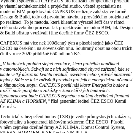
Výhodou společnosti CAPEXUS pro realizaci komplexních projektů
je vlastní architektonické a projekční studio, včetně specialistů na
moderní BIM projektování. CAPEXUS realizuje zakázky ve formě
Design & Build, tedy od prvotního návrhu a prováděcího projektu až
po realizaci. To je metoda, která klientům výrazně šetří čas v rámci
celého stavebního procesu. Jak projektování metodou BIM, tak Design
& Build přístup využívají i jiné dceřiné firmy ČEZ ESCO.
CAPEXUS má více než 100členný tým a působí stejně jako ČEZ
ESCO na českém i na slovenském trhu. Souhrnný obrat na obou trzích
činil v roce 2020 přibližně 650 milionů Kč.
„V budovách probíhá stejná revoluce, která proběhla například
v automobilech. Stávají se z nich sofistikovaná chytrá zařízení, kde se
klade velký důraz na kvalitu ovzduší, osvětlení nebo správné nastavení
teploty. Stále se také zpřísňují pravidla pro jejich energetickou účinnost
a klimatickou stopu. CAPEXUS posílí náš klastr Energetika budov a
rozšíří naše portfolio o zakázky v kancelářských budovách.
Spolupracovat bude CAPEXUS zejména s našimi dceřinými firmami
AZ KLIMA a HORMEN,“
říká generální ředitel ČEZ ESCO Kamil
Čermák.
Technické zabezpečení budov (TZB) je vedle průmyslových zakázek,
fotovoltaiky a kogenerací klíčovým sektorem ČEZ ESCO. Působí
v něm zejména dceřiné firmy AZ KLIMA, Domat Control System,
ENESA, HORMEN, KART nebo AIR PLUS.