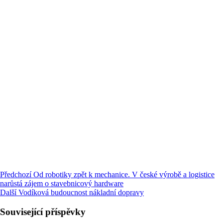
Předchozí
Od robotiky zpět k mechanice. V české výrobě a logistice
narůstá zájem o stavebnicový hardware
Další
Vodíková budoucnost nákladní dopravy
Související příspěvky