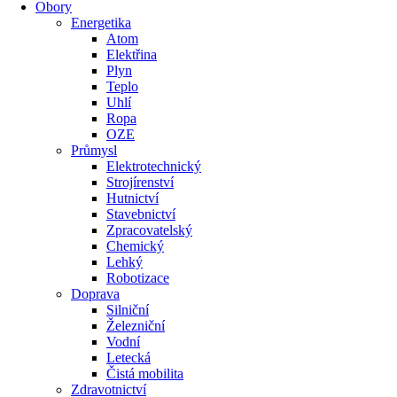
Obory
Energetika
Atom
Elektřina
Plyn
Teplo
Uhlí
Ropa
OZE
Průmysl
Elektrotechnický
Strojírenství
Hutnictví
Stavebnictví
Zpracovatelský
Chemický
Lehký
Robotizace
Doprava
Silniční
Železniční
Vodní
Letecká
Čistá mobilita
Zdravotnictví