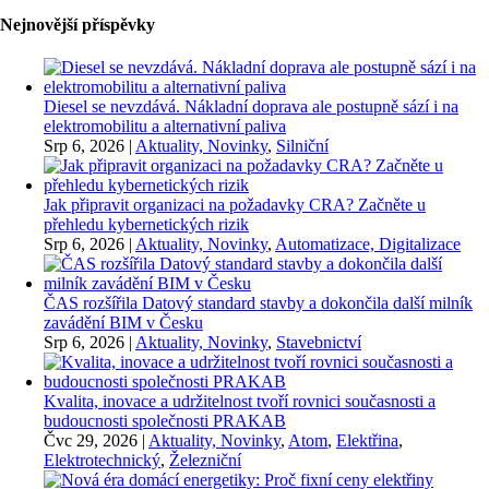
Nejnovější příspěvky
Diesel se nevzdává. Nákladní doprava ale postupně sází i na
elektromobilitu a alternativní paliva
Srp 6, 2026
|
Aktuality, Novinky
,
Silniční
Jak připravit organizaci na požadavky CRA? Začněte u
přehledu kybernetických rizik
Srp 6, 2026
|
Aktuality, Novinky
,
Automatizace, Digitalizace
ČAS rozšířila Datový standard stavby a dokončila další milník
zavádění BIM v Česku
Srp 6, 2026
|
Aktuality, Novinky
,
Stavebnictví
Kvalita, inovace a udržitelnost tvoří rovnici současnosti a
budoucnosti společnosti PRAKAB
Čvc 29, 2026
|
Aktuality, Novinky
,
Atom
,
Elektřina
,
Elektrotechnický
,
Železniční