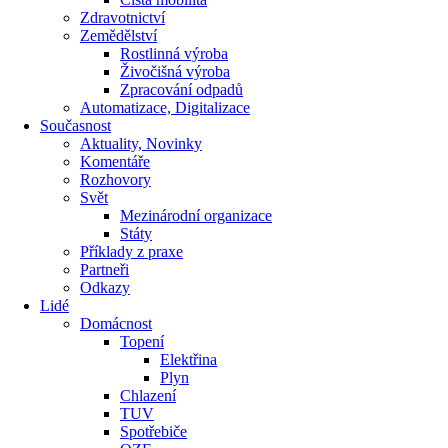
Zdravotnictví
Zemědělství
Rostlinná výroba
Živočišná výroba
Zpracování odpadů
Automatizace, Digitalizace
Současnost
Aktuality, Novinky
Komentáře
Rozhovory
Svět
Mezinárodní organizace
Státy
Příklady z praxe
Partneři
Odkazy
Lidé
Domácnost
Topení
Elektřina
Plyn
Chlazení
TUV
Spotřebiče