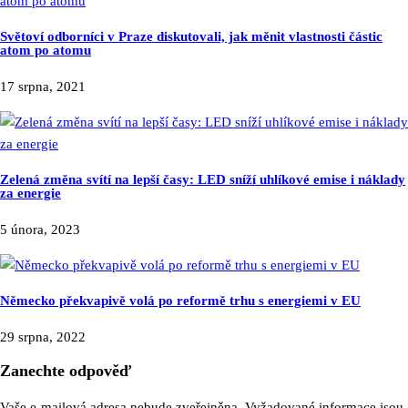
Světoví odborníci v Praze diskutovali, jak měnit vlastnosti částic
atom po atomu
17 srpna, 2021
Zelená změna svítí na lepší časy: LED sníží uhlíkové emise i náklady
za energie
5 února, 2023
Německo překvapivě volá po reformě trhu s energiemi v EU
29 srpna, 2022
Zanechte odpověď
Vaše e-mailová adresa nebude zveřejněna.
Vyžadované informace jsou