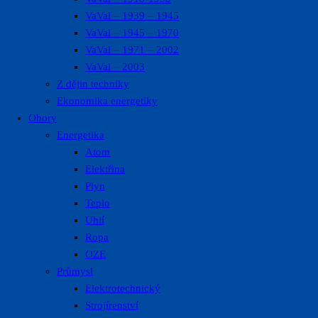
VaVal – 1939 – 1945
VaVal – 1945 – 1970
VaVal – 1971 – 2002
VaVal – 2003
Z dějin techniky
Ekonomika energetiky
Obory
Energetika
Atom
Elektřina
Plyn
Teplo
Uhlí
Ropa
OZE
Průmysl
Elektrotechnický
Strojírenství