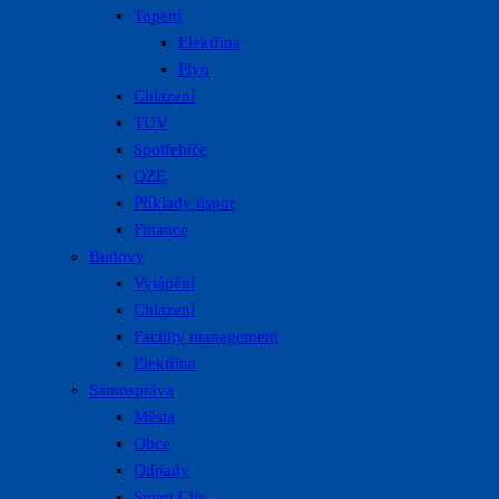
Topení
Elektřina
Plyn
Chlazení
TUV
Spotřebiče
OZE
Příklady úspor
Finance
Budovy
Vytápění
Chlazení
Facility management
Elektřina
Samospráva
Města
Obce
Odpady
Smart City