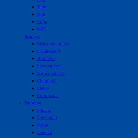
Teplo
Uhlí
Ropa
OZE
Průmysl
Elektrotechnický
Strojírenství
Hutnictví
Stavebnictví
Zpracovatelský
Chemický
Lehký
Robotizace
Doprava
Silniční
Železniční
Vodní
Letecká