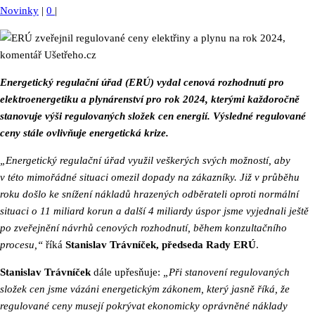
Novinky
|
0
|
Energetický regulační úřad (ERÚ) vydal cenová rozhodnutí pro
elektroenergetiku a plynárenství pro rok 2024, kterými každoročně
stanovuje výši regulovaných složek cen energií. Výsledné regulované
ceny stále ovlivňuje energetická krize.
„Energetický regulační úřad využil veškerých svých možností, aby
v této mimořádné situaci omezil dopady na zákazníky. Již v průběhu
roku došlo ke snížení nákladů hrazených odběrateli oproti normální
situaci o 11 miliard korun a další 4 miliardy úspor jsme vyjednali ještě
po zveřejnění návrhů cenových rozhodnutí, během konzultačního
procesu,“
říká
Stanislav Trávníček, předseda Rady ERÚ
.
Stanislav Trávníček
dále upřesňuje:
„Při stanovení regulovaných
složek cen jsme vázáni energetickým zákonem, který jasně říká, že
regulované ceny musejí pokrývat ekonomicky oprávněné náklady