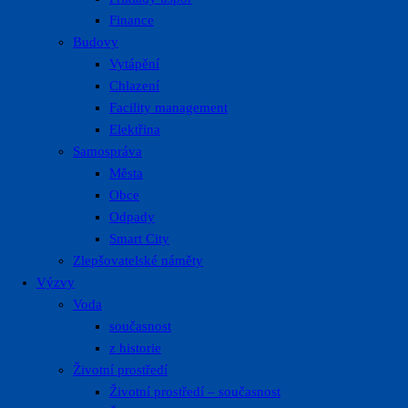
Finance
Budovy
Vytápění
Chlazení
Facility management
Elektřina
Samospráva
Města
Obce
Odpady
Smart City
Zlepšovatelské náměty
Výzvy
Voda
současnost
z historie
Životní prostředí
Životní prostředí – současnost