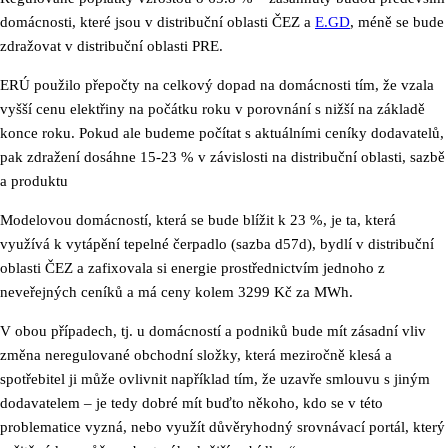
domácnosti, které jsou v distribuční oblasti ČEZ a
E.GD
, méně se bude
zdražovat v distribuční oblasti PRE.
ERÚ použilo přepočty na celkový dopad na domácnosti tím, že vzala
vyšší cenu elektřiny na počátku roku v porovnání s nižší na základě
konce roku. Pokud ale budeme počítat s aktuálními ceníky dodavatelů,
pak zdražení dosáhne 15-23 % v závislosti na distribuční oblasti, sazbě
a produktu
Modelovou domácností, která se bude blížit k 23 %, je ta, která
využívá k vytápění tepelné čerpadlo (sazba d57d), bydlí v distribuční
oblasti ČEZ a zafixovala si energie prostřednictvím jednoho z
neveřejných ceníků a má ceny kolem 3299 Kč za MWh.
V obou případech, tj. u domácností a podniků bude mít zásadní vliv
změna neregulované obchodní složky, která meziročně klesá a
spotřebitel ji může ovlivnit například tím, že uzavře smlouvu s jiným
dodavatelem – je tedy dobré mít buďto někoho, kdo se v této
problematice vyzná, nebo využít důvěryhodný srovnávací portál, který