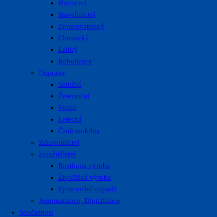
Hutnictví
Stavebnictví
Zpracovatelský
Chemický
Lehký
Robotizace
Doprava
Silniční
Železniční
Vodní
Letecká
Čistá mobilita
Zdravotnictví
Zemědělství
Rostlinná výroba
Živočišná výroba
Zpracování odpadů
Automatizace, Digitalizace
Současnost