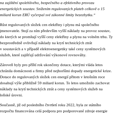
na zajištění spolehlivého, bezpečného a efektivního provozu
energetických soustav. Snížením regulovaných plateb celkově o 15
miliard korun ERÚ vyčerpal své zákonné limity bezezbytku.“
Růst regulovaných složek cen elektřiny i plynu má společného
jmenovatele. Stojí za ním především vyšší náklady na provoz soustav,
do kterých se promítají vyšší ceny elektřiny a plynu na volném trhu. Ty
bezprostředně ovlivňují náklady na krytí technických ztrát
v soustavách a v případě elektroenergetiky také ceny systémových
služeb, které zajišťují udržování výkonové rovnováhy.
Zároveň byly pro příští rok ukončeny dotace, kterými vláda letos
chránila domácnosti a firmy před nejhoršími dopady energetické krize.
Dotace do regulovaných složek cen energií přitom v letošním roce
dosahují výše přibližně 59 miliard korun. To letos umožnilo zachovat
náklady na krytí technických ztrát a ceny systémových služeb na
loňské úrovni.
Současně, již od posledního čtvrtletí roku 2022, byla ze státního
rozpočtu financována celá podpora pro podporované zdroje energie