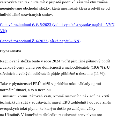
celkových cen tak bude mít v případě podniků zásadní vliv změna
neregulované obchodní složky, která meziročně klesá a odvíjí se od
individuálně uzavíraných smluv.
Cenové rozhodnutí č. č. 5/2023 (velmi vysoké a vysoké napětí – VVN,
VN)
Cenové rozhodnutí č. 6/2023 (nízké napětí – NN)
Plynárenství
Regulovaná složka bude v roce 2024 tvořit přibližně pětinový podíl
z celkové ceny plynu pro domácnosti a maloodběratele (19,6 %). U
středních a velkých odběratelů půjde přibližně o desetinu (11 %).
Také v plynárenství ERÚ snížil v průběhu roku náklady oproti
normální situaci, a to o necelou
1 miliardu korun. Zároveň však, kromě rostoucích nákladů na krytí
technických ztrát v soustavách, musel ERÚ zohlednit i dopady změn
evropských toků plynu, ke kterým došlo po zahájení války
na Ukrajině. V konečném důsledku regulované ceny plynu pro