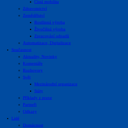
Čistá mobilita
Zdravotnictví
Zemědělství
Rostlinná výroba
Živočišná výroba
Zpracování odpadů
Automatizace, Digitalizace
Současnost
Aktuality, Novinky
Komentáře
Rozhovory
Svět
Mezinárodní organizace
Státy
Příklady z praxe
Partneři
Odkazy
Lidé
Domácnost