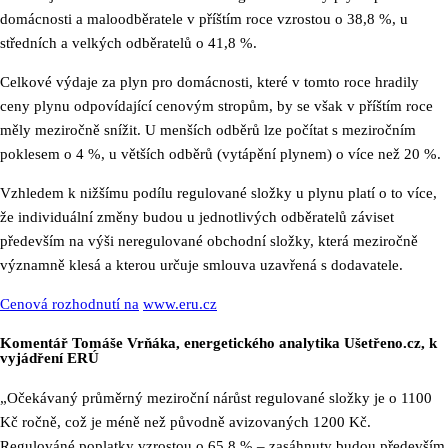
domácnosti a maloodběratele v příštím roce vzrostou o 38,8 %, u
středních a velkých odběratelů o 41,8 %.
Celkové výdaje za plyn pro domácnosti, které v tomto roce hradily
ceny plynu odpovídající cenovým stropům, by se však v příštím roce
měly meziročně snížit. U menších odběrů lze počítat s meziročním
poklesem o 4 %, u větších odběrů (vytápění plynem) o více než 20 %.
Vzhledem k nižšímu podílu regulované složky u plynu platí o to více,
že individuální změny budou u jednotlivých odběratelů záviset
především na výši neregulované obchodní složky, která meziročně
významně klesá a kterou určuje smlouva uzavřená s dodavatele.
Cenová rozhodnutí na
www.eru.cz
Komentář Tomáše Vrňáka, energetického analytika Ušetřeno.cz, k
vyjádření ERÚ
„Očekávaný průměrný meziroční nárůst regulované složky je o 1100
Kč ročně, což je méně než původně avizovaných 1200 Kč.
Regulováné poplatky vzrostou o 65.8 % – zasáhnuty budou především