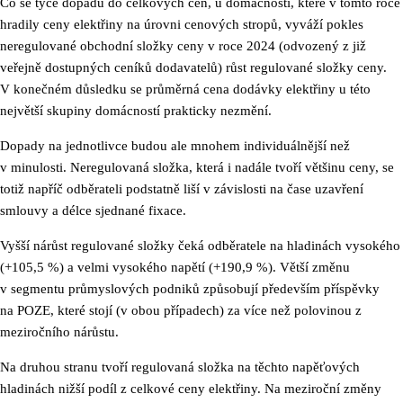
Co se týče dopadů do celkových cen, u domácností, které v tomto roce
hradily ceny elektřiny na úrovni cenových stropů, vyváží pokles
neregulované obchodní složky ceny v roce 2024 (odvozený z již
veřejně dostupných ceníků dodavatelů) růst regulované složky ceny.
V konečném důsledku se průměrná cena dodávky elektřiny u této
největší skupiny domácností prakticky nezmění.
Dopady na jednotlivce budou ale mnohem individuálnější než
v minulosti. Neregulovaná složka, která i nadále tvoří většinu ceny, se
totiž napříč odběrateli podstatně liší v závislosti na čase uzavření
smlouvy a délce sjednané fixace.
Vyšší nárůst regulované složky čeká odběratele na hladinách vysokého
(+105,5 %) a velmi vysokého napětí (+190,9 %). Větší změnu
v segmentu průmyslových podniků způsobují především příspěvky
na POZE, které stojí (v obou případech) za více než polovinou z
meziročního nárůstu.
Na druhou stranu tvoří regulovaná složka na těchto napěťových
hladinách nižší podíl z celkové ceny elektřiny. Na meziroční změny