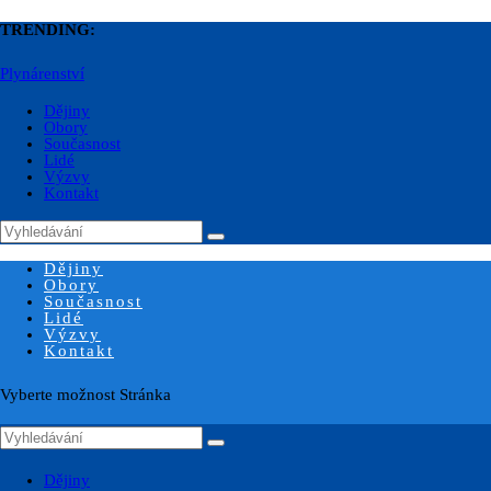
TRENDING:
Plynárenství
Dějiny
Obory
Současnost
Lidé
Výzvy
Kontakt
Dějiny
Obory
Současnost
Lidé
Výzvy
Kontakt
Vyberte možnost Stránka
Dějiny