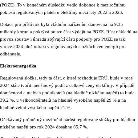
(POZE). To v konečném důsledku vedlo dokonce k meziročnímu
poklesu regulovaných plateb u elektřiny mezi lety 2022 a 2023.
Dotace pro příští rok byla vládním nařízením stanovena na 9,35
miliardy korun a pokrývá pouze část výdajů na POZE. Růst nákladů na
provoz soustav i úhrada zbývající části podpory pro POZE se tak
v roce 2024 plně odrazí v regulovaných složkách cen energií pro
odběratele.
Elektroenergetika
Regulovaná složka, tedy ta část, o které rozhoduje ERÚ, bude v roce
2024 stále tvořit menšinový podíl z celkové ceny elektřiny. V případě
domácností a malých podnikatelů (na hladině nízkého napětí) to bude
39,2 %, u velkoodběratelů na hladině vysokého napětí 29 % a na
hladině velmi vysokého napětí 21 %.
Očekávaný průměrný meziroční nárůst regulované složky pro hladinu
nízkého napětí pro rok 2024 dosáhne 65,7 %.