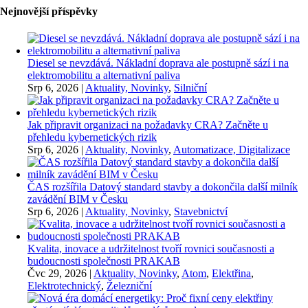
Nejnovější příspěvky
Diesel se nevzdává. Nákladní doprava ale postupně sází i na
elektromobilitu a alternativní paliva
Srp 6, 2026
|
Aktuality, Novinky
,
Silniční
Jak připravit organizaci na požadavky CRA? Začněte u
přehledu kybernetických rizik
Srp 6, 2026
|
Aktuality, Novinky
,
Automatizace, Digitalizace
ČAS rozšířila Datový standard stavby a dokončila další milník
zavádění BIM v Česku
Srp 6, 2026
|
Aktuality, Novinky
,
Stavebnictví
Kvalita, inovace a udržitelnost tvoří rovnici současnosti a
budoucnosti společnosti PRAKAB
Čvc 29, 2026
|
Aktuality, Novinky
,
Atom
,
Elektřina
,
Elektrotechnický
,
Železniční