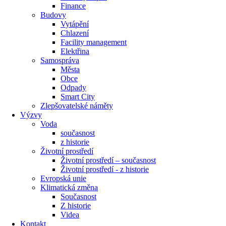
Finance
Budovy
Vytápění
Chlazení
Facility management
Elektřina
Samospráva
Města
Obce
Odpady
Smart City
Zlepšovatelské náměty
Výzvy
Voda
současnost
z historie
Životní prostředí
Životní prostředí – současnost
Životní prostředí ​- z historie
Evropská unie
Klimatická změna
Současnost
Z historie
Videa
Kontakt