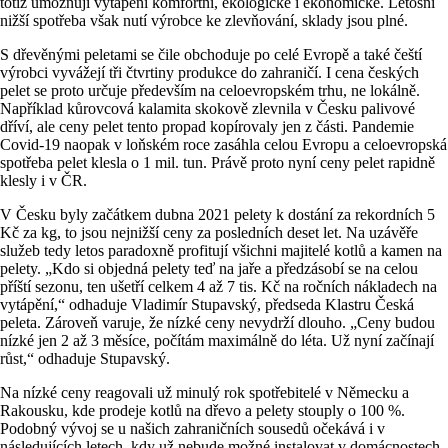
totiž umožňují vytápění komfortní, ekologické i ekonomické. Letošní
nižší spotřeba však nutí výrobce ke zlevňování, sklady jsou plné.
S dřevěnými peletami se čile obchoduje po celé Evropě a také čeští
výrobci vyvážejí tři čtvrtiny produkce do zahraničí. I cena českých
pelet se proto určuje především na celoevropském trhu, ne lokálně.
Například kůrovcová kalamita skokově zlevnila v Česku palivové
dříví, ale ceny pelet tento propad kopírovaly jen z části. Pandemie
Covid-19 naopak v loňském roce zasáhla celou Evropu a celoevropská
spotřeba pelet klesla o 1 mil. tun. Právě proto nyní ceny pelet rapidně
klesly i v ČR.
V Česku byly začátkem dubna 2021 pelety k dostání za rekordních 5
Kč za kg, to jsou nejnižší ceny za posledních deset let. Na uzávěře
služeb tedy letos paradoxně profitují všichni majitelé kotlů a kamen na
pelety. „Kdo si objedná pelety teď na jaře a předzásobí se na celou
příští sezonu, ten ušetří celkem 4 až 7 tis. Kč na ročních nákladech na
vytápění,“ odhaduje Vladimír Stupavský, předseda Klastru Česká
peleta. Zároveň varuje, že nízké ceny nevydrží dlouho. „Ceny budou
nízké jen 2 až 3 měsíce, počítám maximálně do léta. Už nyní začínají
růst,“ odhaduje Stupavský.
Na nízké ceny reagovali už minulý rok spotřebitelé v Německu a
Rakousku, kde prodeje kotlů na dřevo a pelety stouply o 100 %.
Podobný vývoj se u našich zahraničních sousedů očekává i v
následujících letech, kdy už nebude možné instalovat v domácnostech