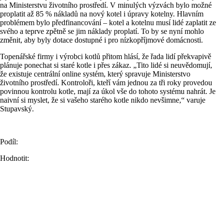
na Ministerstvu životního prostředí. V minulých výzvách bylo možné
proplatit až 85 % nákladů na nový kotel i úpravy kotelny. Hlavním
problémem bylo předfinancování – kotel a kotelnu musí lidé zaplatit ze
svého a teprve zpětně se jim náklady proplatí. To by se nyní mohlo
změnit, aby byly dotace dostupné i pro nízkopříjmové domácnosti.
Topenářské firmy i výrobci kotlů přitom hlásí, že řada lidí překvapivě
plánuje ponechat si staré kotle i přes zákaz. „Tito lidé si neuvědomují,
že existuje centrální online systém, který spravuje Ministerstvo
životního prostředí. Kontroloři, kteří vám jednou za tři roky provedou
povinnou kontrolu kotle, mají za úkol vše do tohoto systému nahrát. Je
naivní si myslet, že si vašeho starého kotle nikdo nevšimne,“ varuje
Stupavský.
Podíl:
Hodnotit: