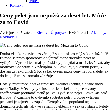
Videa
Kontakt
Ceny pelet jsou nejnižší za deset let. Může
za to Covid
Zveřejněno uživatelem
EfektivníÚspory.cz
|
Kvě 5, 2021
|
Aktuality,
Novinky
|
0
|
Druhá vlna koronaviru uzavřela přes zimu skoro celý sektor služeb. V
Evropě se proto spotřebovalo výrazně méně dřevních pelet na
vytápění. Výrobci teď mají plné sklady přebytků a musí zlevňovat, aby
motivovali odběratele k nákupům. V Česku byly v dubnu pelety k
dostání za rekordních 5 Kč za kg, ovšem nízké ceny nevydrží déle jak
do léta, už teď se pomalu zdražuje.
Hotely, restaurace, horská střediska, wellness centra, ale také školy
nebo školky. Všechny tyto instituce letos během topné sezony
spotřebovaly podstatně méně paliva. Týká se to nejen Česka, ale celé
Evropy. Významně to ovlivnilo spotřebu pelet, protože vytápění
peletami je zejména v západní Evropě velmi populární nejen v
domácnostech, ale taky ve větších objektech a v sektoru služeb. Pelety