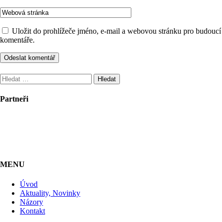
Uložit do prohlížeče jméno, e-mail a webovou stránku pro budoucí
komentáře.
Vyhledávání
Partneři
MENU
Úvod
Aktuality, Novinky
Názory
Kontakt