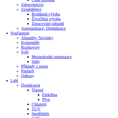
Zdravotnictví
Zemědělství
Rostlinná výroba
Živočišná výroba
Zpracování odpadů
Automatizace, Digitalizace
Současnost
Aktuality, Novinky
Komentáře
Rozhovory
Svět
Mezinárodní organizace
Státy
Příklady z praxe
Partneři
Odkazy
Lidé
Domácnost
Topení
Elektřina
Plyn
Chlazení
TUV
Spotřebiče