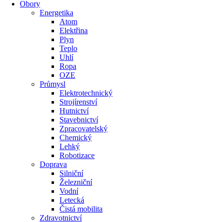
Obory
Energetika
Atom
Elektřina
Plyn
Teplo
Uhlí
Ropa
OZE
Průmysl
Elektrotechnický
Strojírenství
Hutnictví
Stavebnictví
Zpracovatelský
Chemický
Lehký
Robotizace
Doprava
Silniční
Železniční
Vodní
Letecká
Čistá mobilita
Zdravotnictví