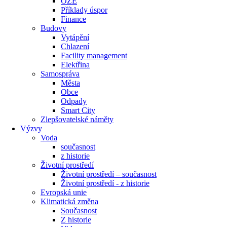
OZE
Příklady úspor
Finance
Budovy
Vytápění
Chlazení
Facility management
Elektřina
Samospráva
Města
Obce
Odpady
Smart City
Zlepšovatelské náměty
Výzvy
Voda
současnost
z historie
Životní prostředí
Životní prostředí – současnost
Životní prostředí ​- z historie
Evropská unie
Klimatická změna
Současnost
Z historie