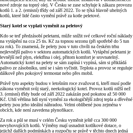
nové zdroje na topný olej. V Česku se zase schyluje k zákazu provozu
kotlů 1. a 2. (emisní) třídy od září 2022. To se týká hlavně uhelných
kotlů, které lidé často vymění právě za kotle peletové.
Starý kotel se vyplatí vyměnit za peletový
Kdo se teď předzásobí peletami, může snížit své celkové roční náklady
na vytápění na cca 25 tis. Kč za topnou sezonu (při spotřebě do 5 tun
za rok). To znamená, že pelety jsou v tuto chvíli na českém trhu
nejlevnější palivo v sektoru automatických kotlů. Vytápění peletami je
levnější než plyn, elektřina i olej, přitom komfort je srovnatelný.
Automatický kotel na pelety se sám zapíná i vypíná, sám si přikládá
palivo ze zásobníku, umí se i sám vyčistit. Teplota a provoz se reguluje
dálkově přes pokojový termostat nebo přes mobil.
Právě tyto aspekty budou v letošním roce zvažovat ti, kteří musí podle
zákona vyměnit svůj starý, neekologický kotel. Provoz kotlů nižší než
3. (emisní) třídy bude od září 2022 zakázán pod pokutou až 50 000
Kč. Uhlí většina lidí nyní vymění za ekologičtější zdroj tepla a dřevěné
pelety jsou jeho ideální náhradou. Velmi oblíbené jsou zejména v
obcích, kde není zavedena plynofikace.
Za rok a půl se musí v celém Česku vyměnit ještě cca 300 000
nevyhovujících kotlů. Výměny mají usnadnit kotlíkové dotace, o
jejichž dalších podmínkách a rozpočtu se právě v těchto dnech jedná