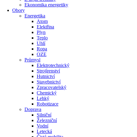
Ekonomika energetiky
Obory
Energetika
Atom
Elektřina
Plyn
Teplo
Uhlí
Ropa
OZE
Průmysl
Elektrotechnický
Strojírenství
Hutnictví
Stavebnictví
Zpracovatelský
Chemický
Lehký
Robotizace
Doprava
Silniční
Železniční
Vodní
Letecká
Čistá mobilita