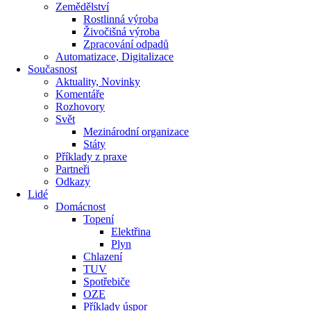
Zemědělství
Rostlinná výroba
Živočišná výroba
Zpracování odpadů
Automatizace, Digitalizace
Současnost
Aktuality, Novinky
Komentáře
Rozhovory
Svět
Mezinárodní organizace
Státy
Příklady z praxe
Partneři
Odkazy
Lidé
Domácnost
Topení
Elektřina
Plyn
Chlazení
TUV
Spotřebiče
OZE
Příklady úspor