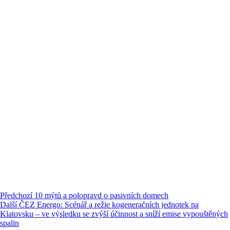
Předchozí
10 mýtů a polopravd o pasivních domech
Další
ČEZ Energo: Scénář a režie kogeneračních jednotek na
Klatovsku – ve výsledku se zvýší účinnost a sníží emise vypouštěných
spalin