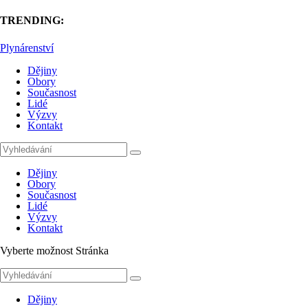
TRENDING:
Plynárenství
Dějiny
Obory
Současnost
Lidé
Výzvy
Kontakt
Dějiny
Obory
Současnost
Lidé
Výzvy
Kontakt
Vyberte možnost Stránka
Dějiny