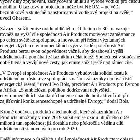
výzev díky zplyňování, zachycování uhlíku a výrobě vodíku pro čistou
mobilitu. Ukázkovým projektem může být NEOM – největší
bezuhlíkový a skutečně transformativní vodíkový projekt na světě,“
uvedl Ghasemi.
Závazek snížit emise oxidu uhličitého „O třetinu do 30″ navazuje
rovněž na vyšší cíle společnosti Air Products motivovat zaměstnance
po celém světě ke spolupráci a inovacím při řešení významných
energetických a environmentálních výzev. Lidé společnosti Air
Products berou svou odpovědnost vážně, aby dosahovali vyšší
udržitelnosti a pomáhali zákazníkům dělat totéž. Společnost v současné
době hledá a vyvíjí nové cesty, jak emise snížit ještě nad rámec cíle.
„V Evropě si společnost Air Products vybudovala solidní cestu k
udržitelnému růstu a ve spolupráci s našimi zákazníky dodává čistší
energetická řešení,“ uvedl Ivo Bols, prezident Air Products pro Evropu
a Afriku. „S ambiciózní politikou dodržování nejvyšších
environmentálních standardů budeme i nadále hrát aktivní roli při
zajišťování konkurenceschopné a udržitelné Evropy,“ dodal Bols.
Kromě dodávek produktů a technologií, které zákazníkům Air
Products umožnily v roce 2019 snížit emise oxidu uhličitého o 69
milionů tun, společnost již dosáhla nebo překročila většinu cílů
udržitelnosti stanovených pro rok 2020.
Další informace o úspěších a úsilí společnosti Air Products v oblasti