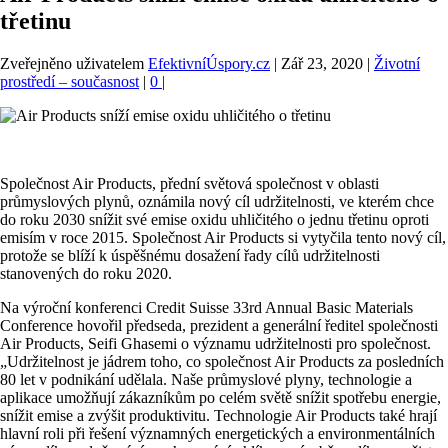
třetinu
Zveřejněno uživatelem
EfektivníÚspory.cz
|
Zář 23, 2020
|
Životní
prostředí – současnost
|
0
|
Společnost Air Products, přední světová společnost v oblasti
průmyslových plynů, oznámila nový cíl udržitelnosti, ve kterém chce
do roku 2030 snížit své emise oxidu uhličitého o jednu třetinu oproti
emisím v roce 2015. Společnost Air Products si vytyčila tento nový cíl,
protože se blíží k úspěšnému dosažení řady cílů udržitelnosti
stanovených do roku 2020.
Na výroční konferenci Credit Suisse 33rd Annual Basic Materials
Conference hovořil předseda, prezident a generální ředitel společnosti
Air Products, Seifi Ghasemi o významu udržitelnosti pro společnost.
„Udržitelnost je jádrem toho, co společnost Air Products za posledních
80 let v podnikání udělala. Naše průmyslové plyny, technologie a
aplikace umožňují zákazníkům po celém světě snížit spotřebu energie,
snížit emise a zvýšit produktivitu. Technologie Air Products také hrají
hlavní roli při řešení významných energetických a environmentálních