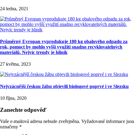
24 ledna, 2021
Průměrný Evropan vyprodukuje 180 kg obalového odpadu za
rok, pomoct by mohlo vyšší využití snadno recyklovatelných
materiálů. Nejvíc trendy je hliník
27 května, 2023
Nejvzácnější českou žábu objevili biologové poprvé i ve Slezsku
10 října, 2020
Zanechte odpověď
Vaše e-mailová adresa nebude zveřejněna.
Vyžadované informace jsou
označeny
*