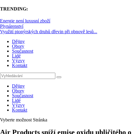
TRENDING:
Energie není luxusní zboží
Plynárenství
Využití pionýrských druhů dřevin při obnově lesů...
Dějiny
Obory
Současnost
Lidé
Výzvy
Kontakt
Dějiny
Obory
Současnost
Lidé
Výzvy
Kontakt
Vyberte možnost Stránka
Air Products sníží emise oxidu uhličitého o