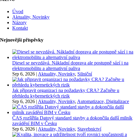
Úvod
Aktuality, Novinky
Názory
Kontakt
Nejnovější příspěvky
Diesel se nevzdává. Nákladní doprava ale postupně sází i na
elektromobilitu a alternativní paliva
Srp 6, 2026
|
Aktuality, Novinky
,
Silniční
Jak připravit organizaci na požadavky CRA? Začněte u
přehledu kybernetických rizik
Srp 6, 2026
|
Aktuality, Novinky
,
Automatizace, Digitalizace
ČAS rozšířila Datový standard stavby a dokončila další milník
zavádění BIM v Česku
Srp 6, 2026
|
Aktuality, Novinky
,
Stavebnictví