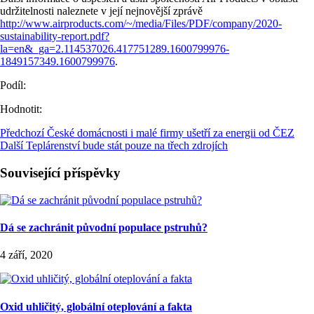
udržitelnosti naleznete v její nejnovější zprávě
http://www.airproducts.com/~/media/Files/PDF/company/2020-
sustainability-report.pdf?
la=en&_ga=2.114537026.417751289.1600799976-
1849157349.1600799976
.
Podíl:
Hodnotit:
Předchozí
České domácnosti i malé firmy ušetří za energii od ČEZ
Další
Teplárenství bude stát pouze na třech zdrojích
Související příspěvky
Dá se zachránit původní populace pstruhů?
4 září, 2020
Oxid uhličitý, globální oteplování a fakta