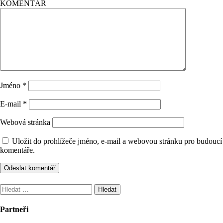
KOMENTÁŘ
Jméno
*
E-mail
*
Webová stránka
Uložit do prohlížeče jméno, e-mail a webovou stránku pro budoucí
komentáře.
Vyhledávání
Partneři